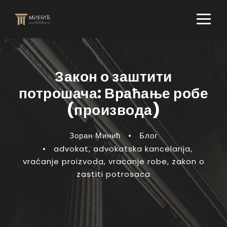
Закон о заштити
потрошача: Враћање робе
(производа)
Зоран Минић
•
Блог
•
advokat
,
advokatska kancelarija
,
vraćanje proizvoda
,
vracanje robe
,
zakon o
zastiti potrosaca