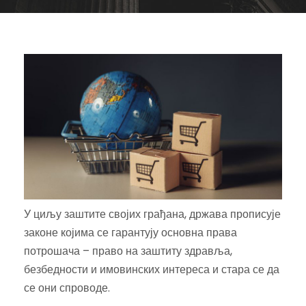
У циљу заштите својих грађана, држава прописује
законе којима се гарантују основна права
потрошача – право на заштиту здравља,
безбедности и имовинских интереса и стара се да
се они спроводе.