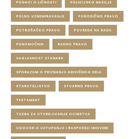
PODACI O LIČNOSTI
POLICIJSKO NASILJE
POLNO UZNEMIRAVANJE
PORODIČNO PRAVO
POTROŠAČKO PRAVO
POVREDA NA RADU
PUNOMOĆNIK
RADNO PRAVO
SAGLASNOST STANARA
SPORAZUM O PRIZNANJU KRIVIČNOG DELA
STARATELJSTVO
STVARNO PRAVO
TESTAMENT
TUZBA ZA UTVRDJIVANJE OCINSTVA
UGOVOR O USTUPANJU I RASPODELI IMOVINE