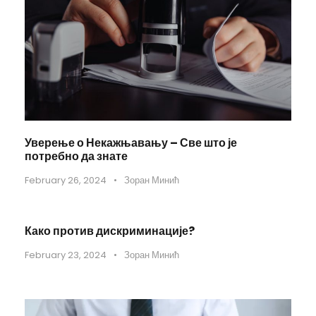
Уверење о Некажњавању – Све што је
потребно да знате
February 26, 2024
•
Зоран Минић
Како против дискриминације?
February 23, 2024
•
Зоран Минић