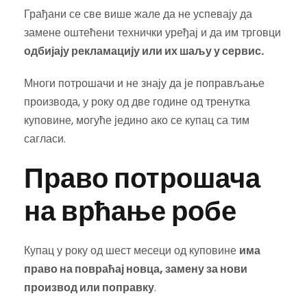
Грађани се све више жале да не успевају да
замене оштећени технички уређај и да им трговци
одбијају рекламацију или их шаљу у сервис.
Многи потрошачи и не знају да је поправљање
производа, у року од две године од тренутка
куповине, могуће једино ако се купац са тим
сагласи.
Право потрошача
на врћање робе
Купац у року од шест месеци од куповине
има
право на повраћај новца, замену за нови
производ или поправку
.