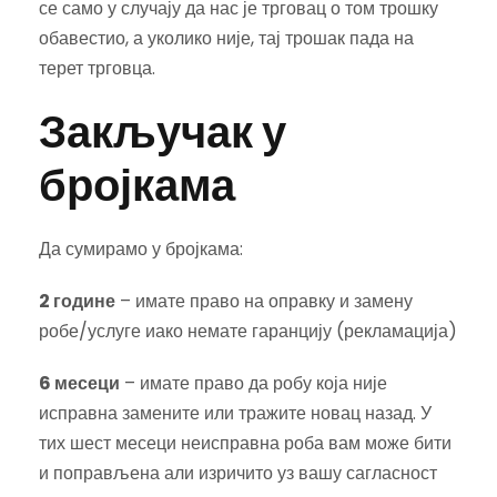
се само у случају да нас је трговац о том трошку
обавестио, а уколико није, тај трошак пада на
терет трговца.
Закључак у
бројкама
Да сумирамо у бројкама:
2 године
– имате право на оправку и замену
робе/услуге иако немате гаранцију (рекламација)
6 месеци
– имате право да робу која није
исправна замените или тражите новац назад. У
тих шест месеци неисправна роба вам може бити
и поправљена али изричито уз вашу сагласност