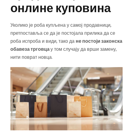
онлине куповина
Уколико је роба купљена у самој продавници,
претпоставља се да је постојала прилика да се
роба испроба и види, тако да
не постоји законска
обавеза трговца
у том случају да врши замену,
нити поврат новца.