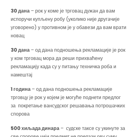
30 дана
– рок у коме је трговац дужан да вам
испоручи купљену робу (уколико није другачије
уговорено) у противном је у обавези да вам врати
новац
30 дана
– од дана подношења рекламације је рок
у ком трговац мора да реши прихваћену
рекламацију када су у питању техничка роба и
намештај
1 година
– од дана подношења рекламације
трговцу је рок у којем је могуће поднети предлог
за покретање вансудског решавања потрошачких
спорова
500 хиљада динара
– судске таксе су укинуте за
све спорове чији предмет не прелази ову суму