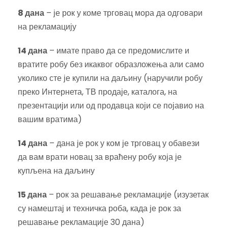
8 дана
– је рок у коме трговац мора да одговари
на рекламацију
14 дана
– имате право да се предомислите и
вратите робу без икаквог образложења али само
уколико сте је купили на даљину (наручили робу
преко Интернета, ТВ продаје, каталога, на
презентацији или од продавца који се појавио на
вашим вратима)
14 дана
– дана је рок у ком је трговац у обавези
да вам врати новац за враћену робу која је
купљена на даљину
15 дана
– рок за решавање рекламације (изузетак
су намештај и техничка роба, када је рок за
решавање рекламације 30 дана)