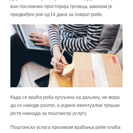
ван пословних просторија трговца, законом је
предвиђен рок од 14 дана за поврат робе.
Када се враћа роба купљена на даљину, не мора
да се наводи разлог, а једини евентуални трошак
јесте накнада за поштанску услугу.
Поштанска услуга приликом враћања робе плаћа