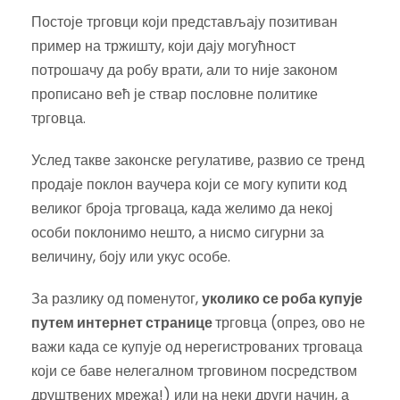
Постоје трговци који представљају позитиван
пример на тржишту, који дају могућност
потрошачу да робу врати, али то није законом
прописано већ је ствар пословне политике
трговца.
Услед такве законске регулативе, развио се тренд
продаје поклон ваучера који се могу купити код
великог броја трговаца, када желимо да некој
особи поклонимо нешто, а нисмо сигурни за
величину, боју или укус особе.
За разлику од поменутог,
уколико се роба купује
путем интернет странице
трговца (опрез, ово не
важи када се купује од нерегистрованих трговаца
који се баве нелегалном трговином посредством
друштвених мрежа!) или на неки други начин, а