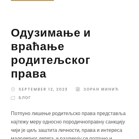
Одузимање и
враћање
родитељског
права
SEPTEMBER 12, 2023
ЗОРАН МИНИЋ
БЛОГ
Потпуно лишење родитељско права представља
најтежу меру односно породичноправну санкцију
чији је циљ заштита личности, права и интереса
малолетног детета, и разликују се потпуно и