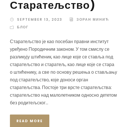
Старатељство)
SEPTEMBER 13, 2023
ЗОРАН МИНИЋ
БЛОГ
Старатељство је као посебан правни институт
уређено Породичним законом. У том смислу се
разликују штићеник, као лице које се ставља под
старатељство и старатељ, као лице које се стара
о штићенику, а све по основу решења о стављању
под старатељство, које доноси орган
старатељства. Постоје три врсте старатељства:
старатељство над малолетником односно дететом
без родитељског...
READ MORE