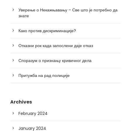
Уверење о Некажњавању – Све што је потребно да
знате
Како против дискриминације?
Отказни рок када запослени даје отказ
Споразум о признању кривичног дела
Притужба на рад полиције
Archives
February 2024
January 2024