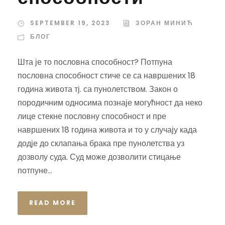
SEPTEMBER 19, 2023
ЗОРАН МИНИЋ
БЛОГ
Шта је то пословна способност? Потпуна
пословна способност стиче се са навршених 18
година живота тј. са пунолетством. Закон о
породичним односима познаје могућност да неко
лице стекне пословну способност и пре
навршених 18 година живота и то у случају када
додје до склапања брака пре пунолетства уз
дозволу суда. Суд може дозволити стицање
потпуне...
READ MORE