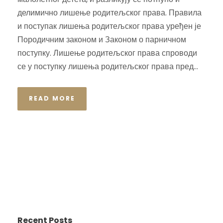
делимично лишење родитељског права. Правила
и поступак лишења родитељског права уређен је
Породичним законом и Законом о парничном
поступку. Лишење родитељског права спроводи
се у поступку лишења родитељског права пред...
READ MORE
Recent Posts