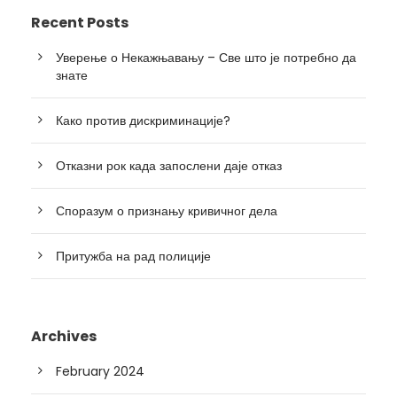
Recent Posts
Уверење о Некажњавању – Све што је потребно да
знате
Како против дискриминације?
Отказни рок када запослени даје отказ
Споразум о признању кривичног дела
Притужба на рад полиције
Archives
February 2024