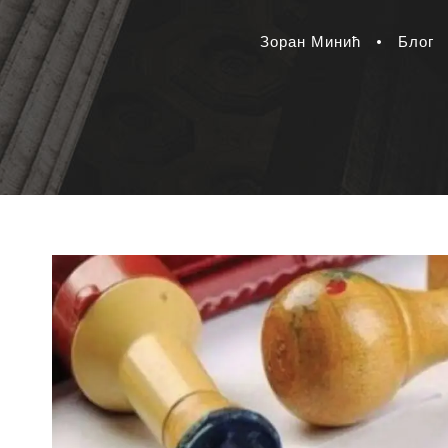
Зоран Минић
•
Блог