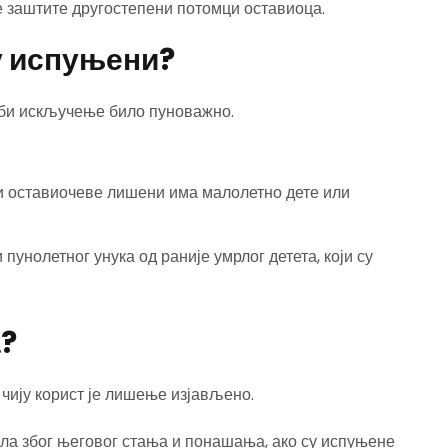
 заштите другостепени потомци оставиоца.
ду испуњени?
 би искључење било пуноважно.
и оставиочеве лишени има малолетно дете или
пунолетног унука од раније умрлог детета, који су
а?
чију корист је лишење изјављено.
ла због његовог стања и понашања, ако су испуњене