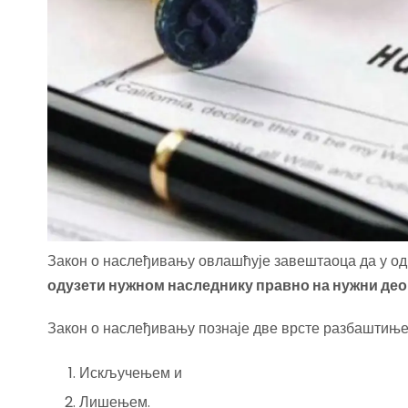
Закон о наслеђивању овлашћује завештаоца да у о
одузети нужном наследнику правно на нужни део
Закон о наслеђивању познаје две врсте разбаштињ
Искључењем и
Лишењем.