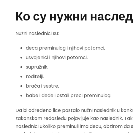
Ко су нужни насле
Nužni naslednici su:
deca preminulog i njihovi potomci,
usvojenici i njihovi potomci,
supružnik,
roditelji,
braća i sestre,
babe i dede i ostali preci preminulog.
Da bi određeno lice postalo nužni naslednik u konk
zakonskom redosledu pojavljuje kao naslednik. Tako
naslednici ukoliko preminuli ima decu, obzirom da 