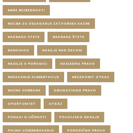
MERE BEZBEDNOSTI
MOLBA ZA ODLAGANJE ZATVORSKE KAZNE
NAKNADA STETE
NAKNADA ŠTETE
NANOGICA
NASILJE NAD DECOM
NASILJE U PORODICI
NASLEDNO PRAVO
NEDAVANJE ALIMENTACIJE
NEZAKONIT OTKAZ
NUZNA ODBRANA
OBLIGACIONO PRAVO
OPORTUNITET
OTKAZ
PODACI O LIČNOSTI
POLICIJSKO NASILJE
POLNO UZNEMIRAVANJE
PORODIČNO PRAVO