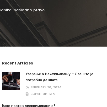
lednika
,
nasledno pravo
Recent Articles
Уверење о Некажњавању – Све што је
потребно да знате
FEBRUARY 26, 2024
ЗОРАН МИНИЋ
Како против дискриминације?