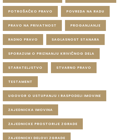
POTROŠAČKO PRAVO
POVREDA NA RADU
PRAVO NA PRIVATNOST
PROGANJANJE
RADNO PRAVO
SAGLASNOST STANARA
SPORAZUM O PRIZNANJU KRIVIČNOG DELA
STARATELJSTVO
STVARNO PRAVO
TESTAMENT
UGOVOR O USTUPANJU I RASPODELI IMOVINE
ZAJEDNICKA IMOVINA
ZAJEDNICKE PROSTORIJE ZGRADE
ZAJEDNICKI DELOVI ZGRADE