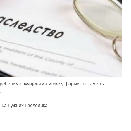
дређеним случајевима може у форми тестамента
.
ења нужних наследика: