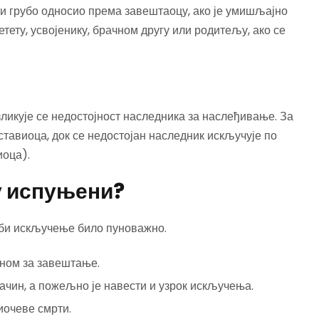
и грубо односио према завештаоцу, ако је умишљајно
ету, усвојенику, брачном другу или родитељу, ако се
икује се недостојност наследника за наслеђивање. За
тавиоца, док се недостојан наследник искључује по
иоца).
ду испуњени?
 би искључење било пуноважно.
ном за завештање.
чин, а пожељно је навести и узрок искључења.
иочеве смрти.