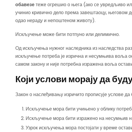
обавезе
теже огрешио о њега (ако се увредљиво ил
учинио кривично дело према завештаоцу, његовом дет
одао нераду и непоштеном животу).
Искључење може бити потпуно или делимично.
Од искључења нужног наследника из наследства разл
искључење потреба је изрична и несумњива воља ос
самом закону и није потребна изражена воља остав
Који услови морају да бу
Закон о наслеђивању изричито прописује услове да
Искључење мора бити учињено у облику потреб
Искључење мора бити изражено на несумњив на
Узрок искључења мора постојати у време остав