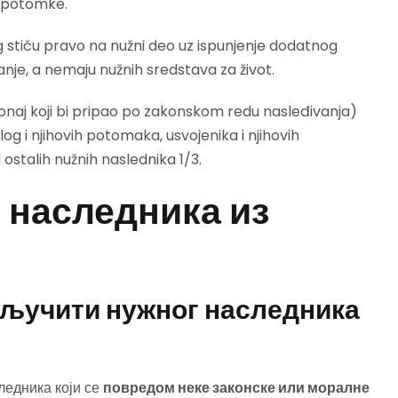
e potomke.
og stiču pravo na nužni deo uz ispunjenje dodatnog
anje, a nemaju nužnih sredstava za život.
onaj koji bi pripao po zakonskom redu nasleđivanja)
 i njihovih potomaka, usvojenika i njihovih
ostalih nužnih naslednika 1/3.
 наследника из
кључити нужног наследника
ледника који се
повредом неке законске или моралне