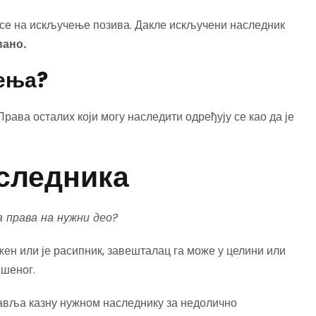
се на искључење позива. Дакле искључени наследник
вано.
чења?
Права осталих који могу наследити одређују се као да је
следника
 права на нужни део?
жен или је расипник, завешталац га може у целини или
ишеног.
тавља казну нужном наследнику за недолично