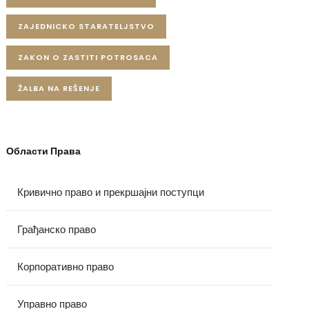
ZAJEDNICKO STARATELJSTVO
ZAKON O ZASTITI POTROSACA
ŽALBA NA REŠENJE
Области Права
Кривично право и прекршајни поступци
Грађанско право
Корпоративно право
Управно право