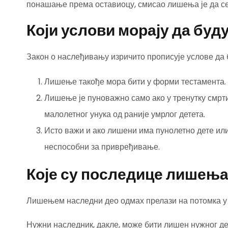
понашање према оставиоцу, смисао лишења је да се
Који услови морају да бу
Закон о наслеђивању изричито прописује услове да
Лишење такође мора бити у форми тестамента.
Лишење је пуноважно само ако у тренутку смрт
малолетног унука од раније умрлог детета.
Исто важи и ако лишени има пунолетно дете или 
неспособни за привређивање.
Које су последице лишењ
Лишењем наследни део одмах прелази на потомка у 
Нужни наследник, дакле, може бити лишен нужног де