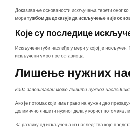
Доказивање основаности искључења терети оног ко 
мора
тужбом да доказује да искључење није осно
Које су последице искљу
Искључени губи наслеђе у мери у којој је искључен. 
искључени умро пре оставиоца.
Лишење нужних на
Када завешталац може лишити нужног наследника
Ако је потомак који има право на нужни део презаду
делимично лишити нужног дела у корист потомака л
За разлику од искључења из наследства које предс