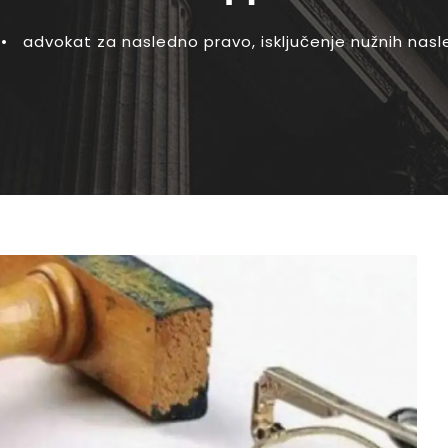
•
advokat za nasledno pravo
,
isključenje nužnih nas