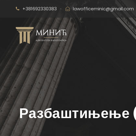
+381692330383
·
lawofficeminic@gmail.com
Разбаштињење (