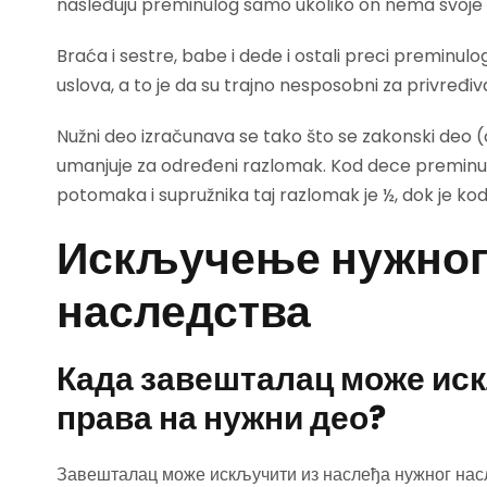
nasleđuju preminulog samo ukoliko on nema svoj
Braća i sestre, babe i dede i ostali preci preminul
uslova, a to je da su trajno nesposobni za privređiv
Nužni deo izračunava se tako što se zakonski deo (
umanjuje za određeni razlomak. Kod dece preminulog
potomaka i supružnika taj razlomak je ½, dok je kod 
Искључење нужног
наследства
Када завешталац може ис
права на нужни део?
Завешталац може искључити из наслеђа нужног нас