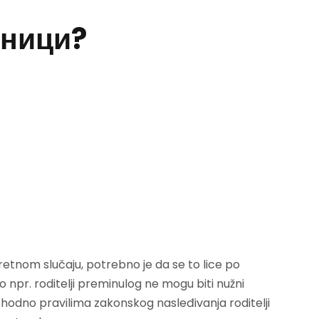
дници?
retnom slučaju, potrebno je da se to lice po
 npr. roditelji preminulog ne mogu biti nužni
shodno pravilima zakonskog nasleđivanja roditelji