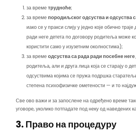
за време
трудноће
;
за време
породиљског одсуства и одсуства са
иако се у пракси слију у једно које обично траје
ради неге детета по договору родитеља може к
користити само у изузетним околностима);
за време
одсуства са рада ради посебне неге
родитеља, али и друга лица која се старају о де
одсуствима којима се пружа подршка старатељи
степена психофизичке ометености — и то најдуж
Све ово важи и за запослене на одређено време так
уговоре, уколико потпадате под неку од наведених ка
3. Право на процедуру