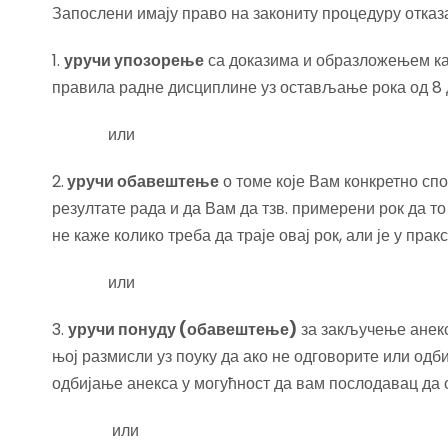
Запослени имају право на закониту процедуру отказ
1.
уручи упозорење
са доказима и образложењем как
правила радне дисциплине уз остављање рока од 8
или
2.
уручи обавештење
о томе које Вам конкретно спо
резултате рада и да Вам да тзв. примерени рок да то
не каже колико треба да траје овај рок, али је у прак
или
3.
уручи понуду (обавештење)
за закључење анекс
њој размисли уз поуку да ако не одговорите или одби
одбијање анекса у могућност да вам послодавац да от
или