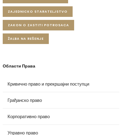
ZAJEDNICKO STARATELJSTVO
ZAKON O ZASTITI POTROSACA
ŽALBA NA REŠENJE
Области Права
Кривично право и прекршајни поступци
Грађанско право
Корпоративно право
Управно право