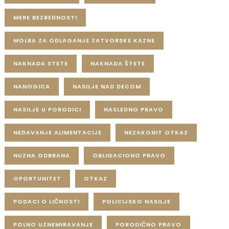
MERE BEZBEDNOSTI
MOLBA ZA ODLAGANJE ZATVORSKE KAZNE
NAKNADA STETE
NAKNADA ŠTETE
NANOGICA
NASILJE NAD DECOM
NASILJE U PORODICI
NASLEDNO PRAVO
NEDAVANJE ALIMENTACIJE
NEZAKONIT OTKAZ
NUZNA ODBRANA
OBLIGACIONO PRAVO
OPORTUNITET
OTKAZ
PODACI O LIČNOSTI
POLICIJSKO NASILJE
POLNO UZNEMIRAVANJE
PORODIČNO PRAVO