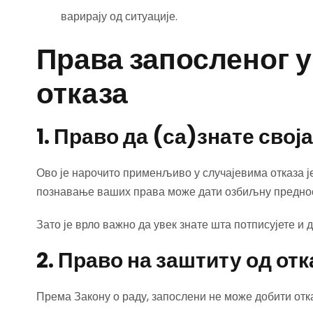
варирају од ситуације.
Права запосленог у
отказа
1. Право да (са)знате свој
Ово је нарочито применљиво у случајевима отказа ј
познавање ваших права може дати озбиљну преднос
Зато је врло важно да увек знате шта потписујете и 
2. Право на заштиту од отк
Према Закону о раду, запослени не може добити отк