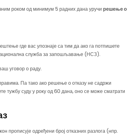
казним роком од минимум 5 радних дана уручи
решење о
ештење где вас упознаје са тим да ако га потпишете
Национална служба за запошљавање (НСЗ).
ваш уговор о раду.
равима. Па тако ако решење о отказу не садржи
те тужбу суду у року од 60 дана, оно се може сматрати
аз
кон прописује одређени број отказних разлога (нпр.