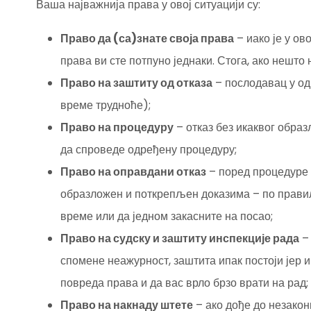
Ваша најважнија права у овој ситуацији су:
Право да (са)знате своја права
– иако је у ово
права ви сте потпуно једнаки. Стога, ако нешто
Право на заштиту од отказа
– послодавац у од
време трудноће);
Право на процедуру
– отказ без икаквог обра
да спроведе одређену процедуру;
Право на оправдани отказ
– поред процедуре 
образложен и поткрепљен доказима – по прави
време или да једном закасните на посао;
Право на судску и заштиту инспекције рада
– 
спомене неажурност, заштита ипак постоји јер 
повреда права и да вас врло брзо врати на рад;
Право на накнаду штете
– ако дође до незакон