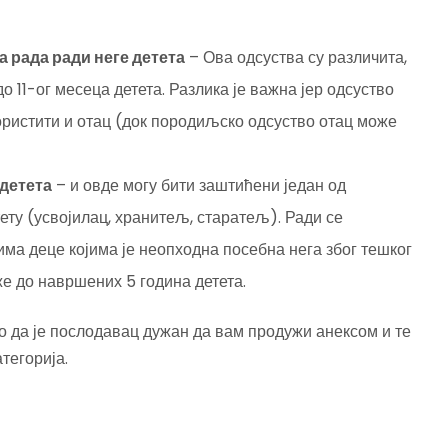
 рада ради неге детета
– Ова одсуства су различита,
 до 11-ог месеца детета. Разлика је важна јер одсуство
ористити и отац (док породиљско одсуство отац може
 детета
– и овде могу бити заштићени један од
тету (усвојилац, хранитељ, старатељ). Ради се
ма деце којима је неопходна посебна нега због тешког
е до навршених 5 година детета.
о да је послодавац дужан да вам продужи анексом и те
тегорија.