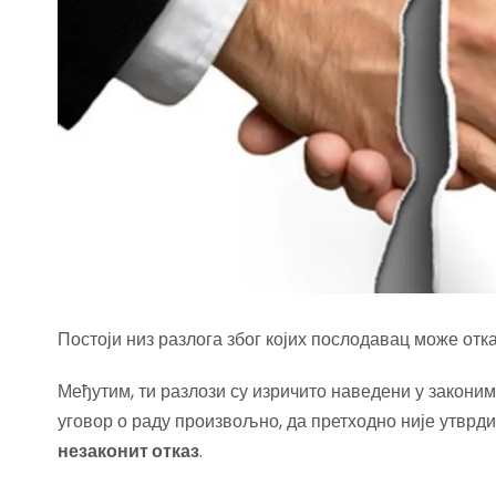
Постоји низ разлога због којих послодавац може отк
Међутим, ти разлози су изричито наведени у законим
уговор о раду произвољно, да претходно није утврди
незаконит отказ
.