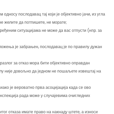
м односу послодавац тај који је објективно јачи, из угла
 не желите да потпишете, не морате;
ређеним ситуацијама не може да вас отпусти (нпр. за
зложења је забрањен, послодавац је по правилу дужан
разлог за отказ мора бити објективно оправдан
лу није довољно да једном не пошаљете извештај на
иако је вероватно прва асоцијација када се ово
инспекција рада може у случајевима очигледних
итог отказа имате право на накнаду штете, а износи