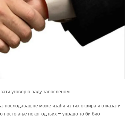
азати уговор о раду запосленом.
а; послодавац не може изаћи из тих оквира и отказати
о постојање неког од њих – управо то би био