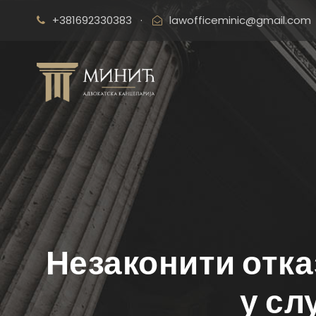
+381692330383
·
lawofficeminic@gmail.com
Незаконити отка
у сл