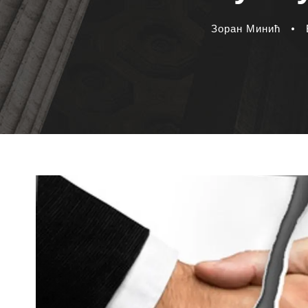
Зоран Минић
•