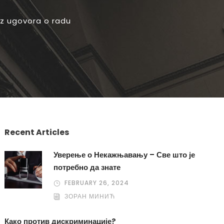
z ugovora o radu
Recent Articles
Уверење о Некажњавању – Све што је
потребно да знате
FEBRUARY 26, 2024
ЗОРАН МИНИЋ
Како против дискриминације?