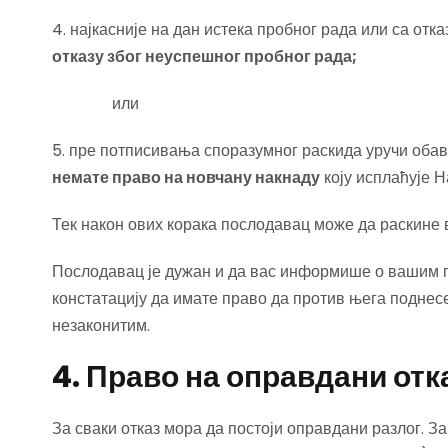
4. најкасније на дан истека пробног рада или са от
отказу због неуспешног пробног рада;
или
5. пре потписивања споразумног раскида уручи обав
немате право на новчану накнаду
коју исплаћује 
Тек након ових корака послодавац може да раскине 
Послодавац је дужан и да вас информише о вашим п
констатацију да имате право да против њега поднесе
незаконитим.
4. Право на оправдани отк
За сваки отказ мора да постоји оправдани разлог. За