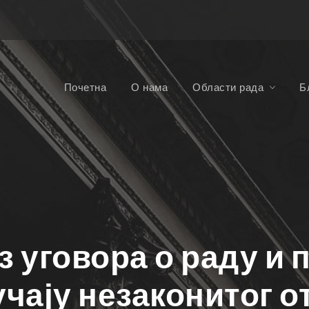
Почетна
О нама
Области рада
Б
з уговора о раду и 
учају незаконитог о