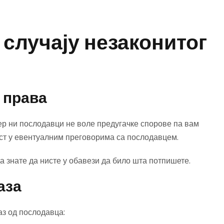
 случају незаконитог
а права
ер ни послодавци не воле предугачке спорове па вам
т у евентуалним преговорима са послодавцем.
да знате да нисте у обавези да било шта потпишете.
аза
аз од послодавца: