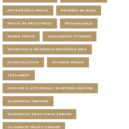
POTROŠAČKO PRAVO
POVREDA NA RADU
PRAVO NA PRIVATNOST
PROGANJANJE
RADNO PRAVO
SAGLASNOST STANARA
SPORAZUM O PRIZNANJU KRIVIČNOG DELA
STARATELJSTVO
STVARNO PRAVO
TESTAMENT
UGOVOR O USTUPANJU I RASPODELI IMOVINE
ZAJEDNICKA IMOVINA
ZAJEDNICKE PROSTORIJE ZGRADE
ZAJEDNICKI DELOVI ZGRADE