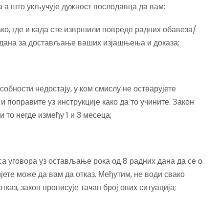
а а што укључује дужност послодавца да вам:
о, где и када сте извршили повреде радних обавеза/
 дана за достављање ваших изјашњења и доказа;
собности недостају, у ком смислу не остварујете
 и поправите уз инструкције како да то учините. Закон
си то негде између 1 и 3 месеца;
а уговора уз остављање рока од 8 радних дана да се о
јете може да вам да отказ. Међутим, не води свако
каз, закон прописује тачан број ових ситуација;