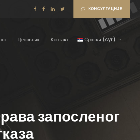
КОНСУЛТАЦИЈЕ
лог
Ценовник
Контакт
Српски (cyr)
права запосленог
тказа