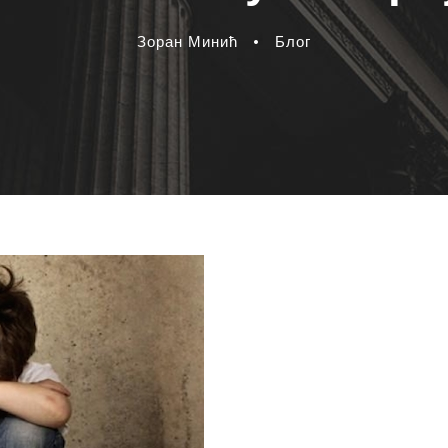
Зоран Минић
•
Блог