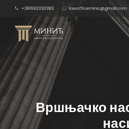
+381692330383
·
lawofficeminic@gmail.com
Вршњачко нас
нас