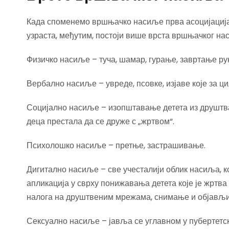
Када споменемо вршњачко насиље прва асоцијација 
узраста, међутим, постоји више врста вршњачког на
Физичко насиље – туча, шамар, гурање, завртање ру
Вербално насиље – увреде, псовке, изјаве које за 
Социјално насиље – изопштавање детета из друштв
деца престала да се друже с „жртвом“.
Психолошко насиље – претње, застрашивање.
Дигитално насиље – све учесталији облик насиља, 
апликација у сврху понижавања детета које је жртв
налога на друштвеним мрежама, снимање и објављив
Сексуално насиље – јавља се углавном у пубертетс