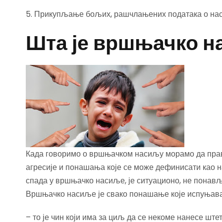
5. Прикупљање бољих, рашчлањених података о нас
Шта је вршњачко 
Када говоримо о вршњачком насиљу морамо да прав
агресије и понашања које се може дефинисати као н
спада у вршњачко насиље, је ситуационо, не понављ
Вршњачко насиље је свако понашање које испуњава
– то је чин који има за циљ да се некоме нанесе штет