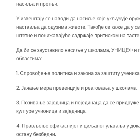
насиља и претњи.
У извештају се наводи да насиље које укључује оруж
наставља да одузима животе. Такође се каже да у с
штетне и понижавајуће садржаје притиском на тасте
Да би се зауставило насиље у школама, УНИЦЕФ и па
областима:
1. Спровођење политика и закона за заштиту ученик
2. Јачање мера превенције и реаговања у школама.
3. Позивање заједница и појединаца да се придруже
културе учионица и заједница.
4. Прављење ефикаснијег и циљаног улагања у док
остану безбедни.