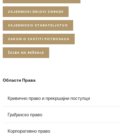
ZAJEDNICKI DELOVI ZGRADE
ZAJEDNICKO STARATELJSTVO
ZAKON O ZASTITI POTROSACA
ŽALBA NA REŠENJE
Области Права
Кривично право и прекршајни поступци
Грађанско право
Корпоративно право