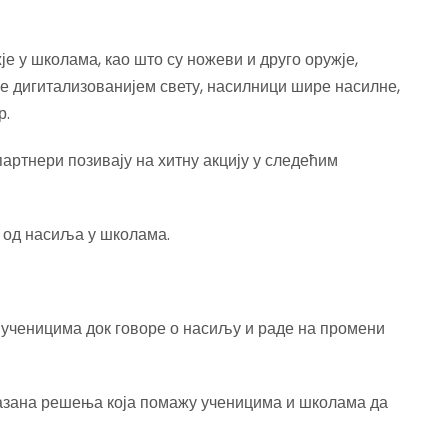
је у школама, као што су ножеви и друго оружје,
ве дигитализованијем свету, насилници шире насилне,
р.
ртнери позивају на хитну акцију у следећим
а од насиља у школама.
 ученицима док говоре о насиљу и раде на промени
азана решења која помажу ученицима и школама да