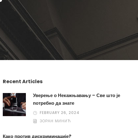
Recent Articles
Уверење о Некажњавању – Све што је
потребно да знате
FEBRUARY 26, 2024
ЗОРАН МИНИЋ
Како против дискриминације?