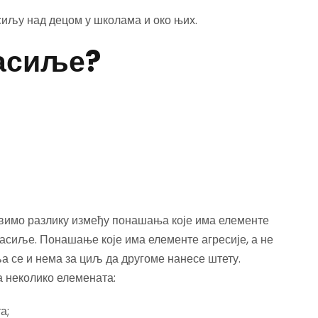
иљу над децом у школама и око њих.
насиље?
имо разлику између понашања које има елементе
асиље. Понашање које има елементе агресије, а не
а се и нема за циљ да другоме нанесе штету.
 неколико елемената:
а;