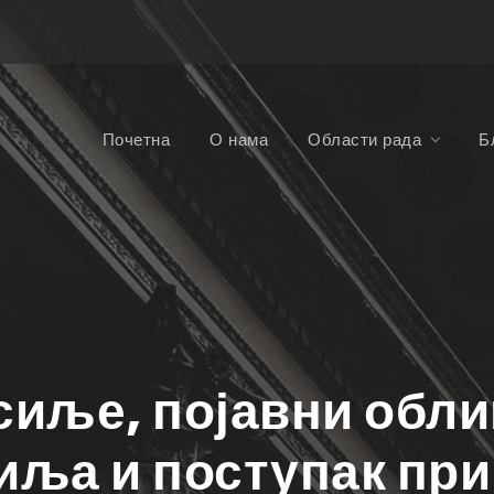
Почетна
О нама
Области рада
Б
иље, појавни обл
иља и поступак при