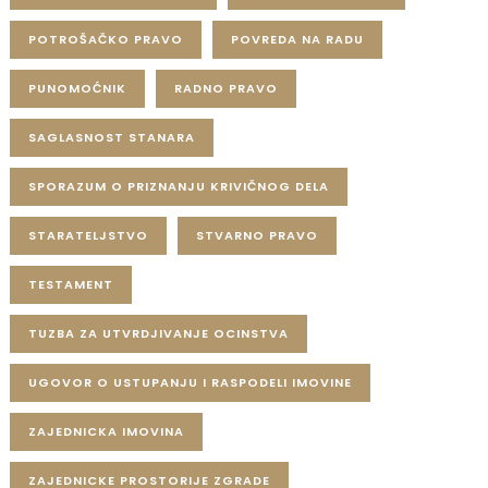
POTROŠAČKO PRAVO
POVREDA NA RADU
PUNOMOĆNIK
RADNO PRAVO
SAGLASNOST STANARA
SPORAZUM O PRIZNANJU KRIVIČNOG DELA
STARATELJSTVO
STVARNO PRAVO
TESTAMENT
TUZBA ZA UTVRDJIVANJE OCINSTVA
UGOVOR O USTUPANJU I RASPODELI IMOVINE
ZAJEDNICKA IMOVINA
ZAJEDNICKE PROSTORIJE ZGRADE