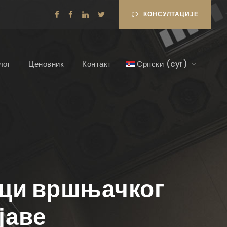
КОНСУЛТАЦИЈЕ
лог
Ценовник
Контакт
Српски (cyr)
ици вршњачког
јаве