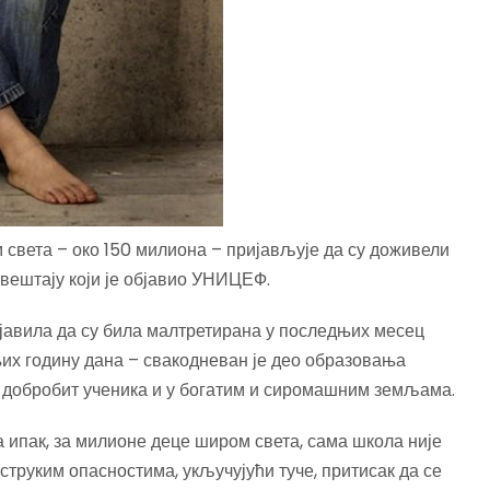
 света – око 150 милиона – пријављује да су доживели
вештају који је објавио УНИЦЕФ.
јавила да су била малтретирана у последњих месец
њих годину дана – свакодневан је део образовања
и добробит ученика и у богатим и сиромашним земљама.
 ипак, за милионе деце широм света, сама школа није
струким опасностима, укључујући туче, притисак да се