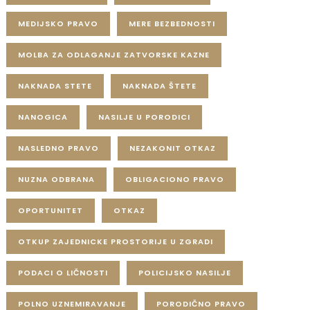
MEDIJSKO PRAVO
MERE BEZBEDNOSTI
MOLBA ZA ODLAGANJE ZATVORSKE KAZNE
NAKNADA STETE
NAKNADA ŠTETE
NANOGICA
NASILJE U PORODICI
NASLEDNO PRAVO
NEZAKONIT OTKAZ
NUZNA ODBRANA
OBLIGACIONO PRAVO
OPORTUNITET
OTKAZ
OTKUP ZAJEDNICKE PROSTORIJE U ZGRADI
PODACI O LIČNOSTI
POLICIJSKO NASILJE
POLNO UZNEMIRAVANJE
PORODIČNO PRAVO