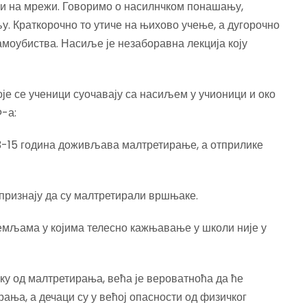
 и на мрежи. Говоримо о насилнчком понашању,
. Краткорочно то утиче на њихово учење, а дугорочно
самоубиства. Насиље је незаборавна лекција коју
е се ученици суочавају са насиљем у учионици и око
-а:
 13-15 година доживљава малтретирање, а отприлике
 признају да су малтретирали вршњаке.
емљама у којима телесно кажњавање у школи није у
ку од малтретирања, већа је вероватноћа да ће
ања, а дечаци су у већој опасности од физичког