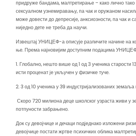
придруже бандама, малтретирање – како лично тако
сексуалном узнемиравању, па чак и оружаном насиљу
може довести до депресије, анксиозности, па чак и 
ниједно дете не треба да научи.
Извештај УНИЦЕФ-а описује различите начине на кој
ње. Према најновијим доступним подацима УНИЦЕФ
1. Глобално, нешто више од 1 од 3 ученика старости
исти проценат је укључен у физичке туче.
2. 3 од 10 ученика у 39 индустријализованих земаља
Скоро 720 милиона деце школског узраста живи у з
потпуности забрањено.
Док су девојчице и дечаци подједнако изложени ризи
девојчице постати жртве психичких облика малтретир