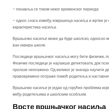
– понавља се током неког временског периода:
– однос снага између извршиоца насиља и жртве је н
карактеристика насиља.
Вршњачко насиље може да буде школско, односно мо
ван оквира школе.
Последице вршњачког насиља могу бити физичке, пси
Физичке последице је најлакше детектовати, док пс
пролазе неопажено. Од великог је значаја научити д
правовремено потраже помоћ родитеља и наставни
Вршњачко насиље је један од горућих проблема којем
међу родитељима и школским особљем.
Врсте вршњачког насиља