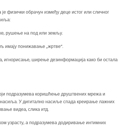
је физички обрачун између деце истог или сличног
сиља:
ке, рушење на под или земљу.
циљ имају понижавање „жртве“.
а, игнорисање, ширење дезинформација како би остала
који подразумева коришћење друштвених мрежа и
а насиља. У дигитално насиље спада креирање лажних
ање видеа, слика итд.
ком узрасту, а подразумева додиривање интимних