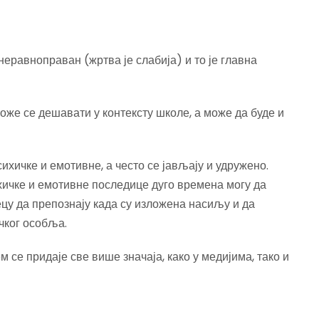
еравноправан (жртва је слабија) и то је главна
же се дешавати у контексту школе, а може да буде и
хичке и емотивне, а често се јављају и удружено.
ихичке и емотивне последице дуго времена могу да
ецу да препознају када су изложена насиљу и да
чког особља.
 се придаје све више значаја, како у медијима, тако и