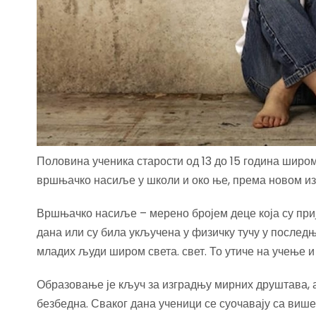
Половина ученика старости од 13 до 15 година широм
вршњачко насиље у школи и око ње, према новом из
Вршњачко насиље – мерено бројем деце која су при
дана или су била укључена у физичку тучу у послед
младих људи широм света. свет. То утиче на учење 
Образовање је кључ за изградњу мирних друштава, а
безбедна. Сваког дана ученици се суочавају са више