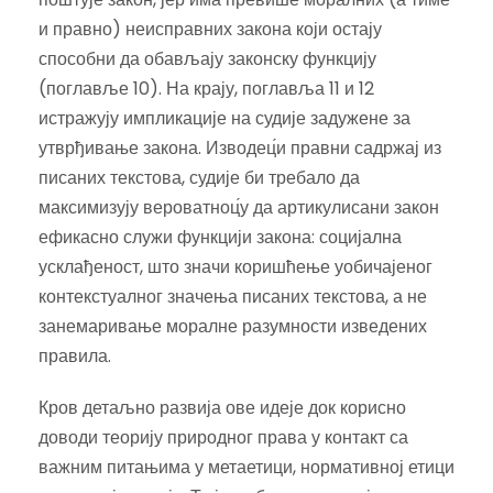
и правно) неисправних закона који остају
способни да обављају законску функцију
(поглавље 10). На крају, поглавља 11 и 12
истражују импликације на судије задужене за
утврђивање закона. Изводец́и правни садржај из
писаних текстова, судије би требало да
максимизују вероватноц́у да артикулисани закон
ефикасно служи функцији закона: социјална
усклађеност, што значи коришћење уобичајеног
контекстуалног значења писаних текстова, а не
занемаривање моралне разумности изведених
правила.
Кров детаљно развија ове идеје док корисно
доводи теорију природног права у контакт са
важним питањима у метаетици, нормативној етици