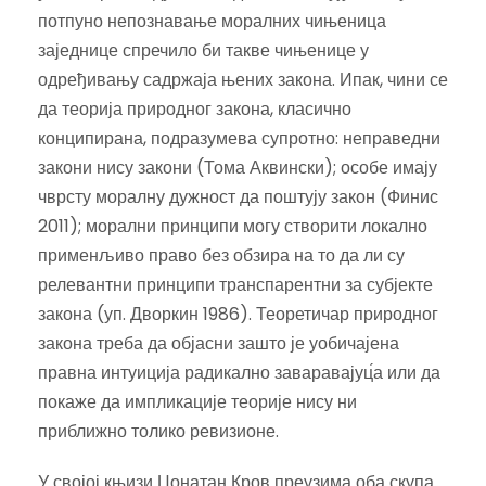
потпуно непознавање моралних чињеница
заједнице спречило би такве чињенице у
одређивању садржаја њених закона. Ипак, чини се
да теорија природног закона, класично
конципирана, подразумева супротно: неправедни
закони нису закони (Тома Аквински); особе имају
чврсту моралну дужност да поштују закон (Финис
2011); морални принципи могу створити локално
применљиво право без обзира на то да ли су
релевантни принципи транспарентни за субјекте
закона (уп. Дворкин 1986). Теоретичар природног
закона треба да објасни зашто је уобичајена
правна интуиција радикално заваравајуц́а или да
покаже да импликације теорије нису ни
приближно толико ревизионе.
У својој књизи Џонатан Кров преузима оба скупа