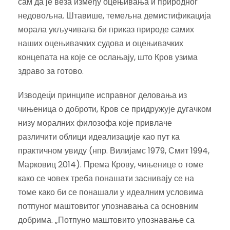
сам да је веза између оцењивања и природног
недовољна. Штавише, темељна демистификација
морала укључивала би приказ природе самих
наших оцењивачких судова и оцењивачких
концепата на које се ослањају, што Кров узима
здраво за готово.
Изводец́и принципе исправног деловања из
чињеница о доброти, Кров се придружује дугачком
низу моралних филозофа које привлаче
различити облици идеализације као пут ка
практичном увиду (нпр. Вилијамс 1979, Смит 1994,
Марковиц 2014). Према Крову, чињенице о томе
како се човек треба понашати заснивају се на
томе како би се понашали у идеалним условима
потпуног маштовитог упознавања са основним
добрима. „Потпуно маштовито упознавање са