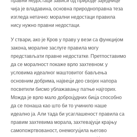
правни недостаци зависи од природе заједнице
чија је владавина, основна природноправна теза
изгледа нетачно: морални недостаци правила
нису нужно правни недостаци.
У ствари, ако је Кров у праву у вези са функцијом
закона, моралне заслуге правила могу
представљати правне недостатке. Претпоставимо
да се моралност покаже врло захтевном: у
условима идеалног маштовитог бављења
основним добрима, највец́и део својих напора
посветили бисмо ублажавању патње најгорих.
Можда је врло мало доброц́удних биц́а способно
да се понаша као што би то учинило наше
идеално ја. Али тада би усаглашеност правила са
правим захтевима морала, захтевајуц́и крајњу
самопожртвованост, онемогуц́ила његово