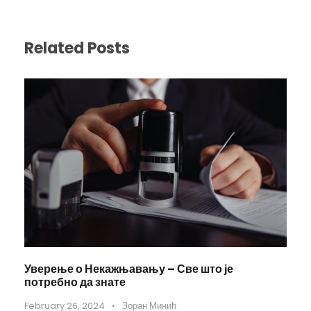
Related Posts
Уверење о Некажњавању – Све што је
потребно да знате
February 26, 2024
•
Зоран Минић