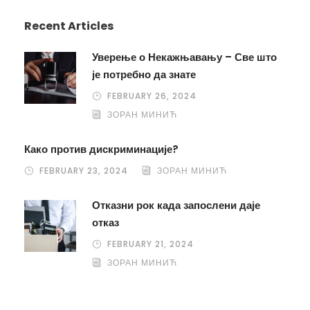
Recent Articles
Уверење о Некажњавању – Све што
је потребно да знате
FEBRUARY 26, 2024
ЗОРАН МИНИЋ
Како против дискриминације?
FEBRUARY 23, 2024
ЗОРАН МИНИЋ
Отказни рок када запослени даје
отказ
FEBRUARY 21, 2024
ЗОРАН МИНИЋ