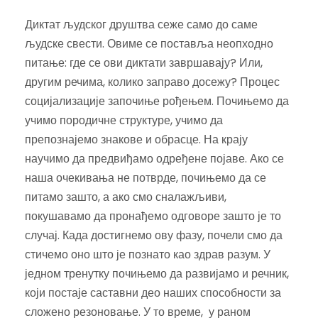
Диктат људског друштва сеже само до саме
људске свести. Овиме се поставља неопходно
питање: где се ови диктати завршавају? Или,
другим речима, колико заправо досежу? Процес
социјализације започиње рођењем. Почињемо да
учимо породичне структуре, учимо да
препознајемо знакове и обрасце. На крају
научимо да предвиђамо одређене појаве. Ако се
наша очекивања не потврде, почињемо да се
питамо зашто, а ако смо сналажљиви,
покушавамо да пронађемо одговоре зашто је то
случај. Када достигнемо ову фазу, почели смо да
стичемо оно што је познато као здрав разум. У
једном тренутку почињемо да развијамо и речник,
који постаје саставни део наших способности за
сложено резоновање. У то време, у раном