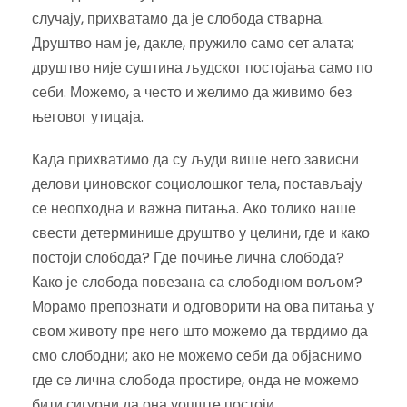
случају, прихватамо да је слобода стварна.
Друштво нам је, дакле, пружило само сет алата;
друштво није суштина људског постојања само по
себи. Можемо, а често и желимо да живимо без
његовог утицаја.
Када прихватимо да су људи више него зависни
делови џиновског социолошког тела, постављају
се неопходна и важна питања. Ако толико наше
свести детерминише друштво у целини, где и како
постоји слобода? Где почиње лична слобода?
Како је слобода повезана са слободном вољом?
Морамо препознати и одговорити на ова питања у
свом животу пре него што можемо да тврдимо да
смо слободни; ако не можемо себи да објаснимо
где се лична слобода простире, онда не можемо
бити сигурни да она уопште постоји.