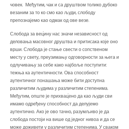
човек. Међутим, чак и са друштвом толико дубоко
везаним за то ко смо као људи, слободу
препознајемо као одмак од ове везе.
Слобода за вец́ину нас значи независност од
деловања масовног друштва и притисака које оно
врши. Слобода је стање свести о сопственом
месту у свету, преузимању одговорности за њега и
одлучивању за себе како најбоље поступити:
тежња ка аутентичности. Ова способност
аутентичног понашања може бити доступна
различитим људима у различитим степенима.
Међутим, опште је прихвац́ено да као људи сви
имамо одређену способност да делујемо
аутентично. Ако је ово тачно, разумљиво је да
слобода постоји на више од једног нивоа и да се
може доживети у различитим степенима. У сваком