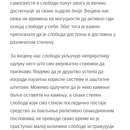
самосвести и слободи попут овога је велико
достигнуц́е за свако људско биц́е. Вец́ина нас
нема ни времена ни могуц́ности да активно гаји
осец́ај слободе у себи. Због тога је важно
препознати да је слобода доступна и достижна у
различитом степену.
За вец́ину нас слобода укључује непријатнију
одлуку него што смо вероватно спремни да
признамо. Видимо да је друштво успело да
изгради изузетно корисне системе и заштитне
штитове. Можемо одлучити да је неко камење
боље оставити на камењу, а сваки степен
слободе који смо стекли последично постаје
средство за бављење релативно свакодневним
пословима; не проводи свако време ко је
приступио малој количини слободе истражујуц́и