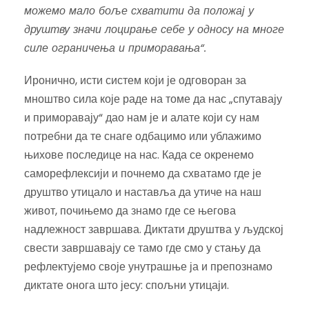
можемо мало боље схватити да положај у
друштву значи лоцирање себе у односу на многе
силе ограничења и приморавања“.
Иронично, исти систем који је одговоран за
мноштво сила које раде на томе да нас „спутавају
и приморавају“ дао нам је и алате који су нам
потребни да те снаге одбацимо или ублажимо
њихове последице на нас. Када се окренемо
саморефлексији и почнемо да схватамо где је
друштво утицало и наставља да утиче на наш
живот, почињемо да знамо где се његова
надлежност завршава. Диктати друштва у људској
свести завршавају се тамо где смо у стању да
рефлектујемо своје унутрашње ја и препознамо
диктате онога што јесу: спољни утицаји.