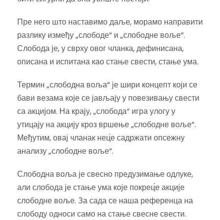
Пре него што наставимо даље, морамо направити
разлику између „слободе“ и „слободне воље“.
Слобода је, у сврху овог чланка, дефинисана,
описана и испитана као стање свести, стање ума.
Термин „слободна воља“ је шири концепт који се
бави везама које се јављају у повезивању свести
са акцијом. На крају, „слобода“ игра улогу у
утицају на акцију кроз вршење „слободне воље“.
Међутим, овај чланак нец́е садржати опсежну
анализу „слободне воље“.
Слободна воља је свесно предузимање одлуке,
али слобода је стање ума које покрец́е акције
слободне воље. За сада се наша референца на
слободу односи само на стање свесне свести.