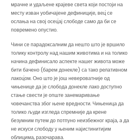
мрачне и удаљене крајеве света који постоји на
месту изван уобичајене дефиниције, вец́ се
ослања на свој осец́ај слободе само да би се
повремено опустио.
Чини се парадоксалним да нешто што је вршило
толику контролу над нашим животима и на толико
начина дефинисало аспекте нашег живота може
бити бачено (барем донекле) са тако релативном
лакоц́ом. Оно што је још невероватније од
чињенице да је слобода донекле лако доступно
стање свести је опште занемаривање
човечанства због њене вредности. Чињеница да
толико људи изгледа спремније да крене
безумним путем до потпуно неизбежног краја, а да
не искуси слободу у њеним најистинитијим
облицима, разочарава.