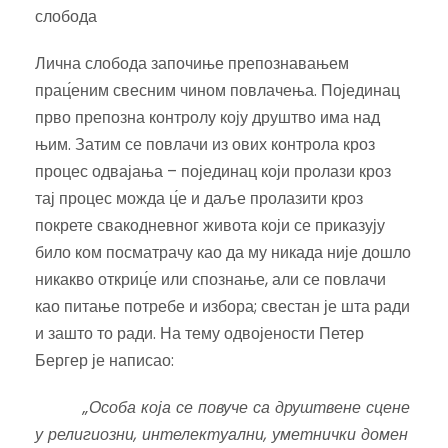
слобода
Лична слобода започиње препознавањем
прац́еним свесним чином повлачења. Појединац
прво препозна контролу коју друштво има над
њим. Затим се повлачи из ових контрола кроз
процес одвајања – појединац који пролази кроз
тај процес можда ц́е и даље пролазити кроз
покрете свакодневног живота који се приказују
било ком посматрачу као да му никада није дошло
никакво откриц́е или спознање, али се повлачи
као питање потребе и избора; свестан је шта ради
и зашто то ради. На тему одвојености Петер
Бергер је написао:
„Особа која се повуче са друштвене сцене
у религиозни, интелектуални, уметнички домен