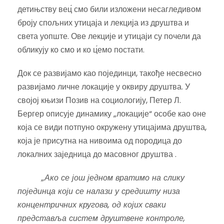
детињству вец́ смо били изложени несагледивом
броју спољних утицаја и лекција из друштва и
света уопште. Ове лекције и утицаји су почели да
обликују ко смо и ко ц́емо постати.
Док се развијамо као појединци, такође несвесно
развијамо личне локације у оквиру друштва. У
својој књизи Позив на социологију, Петер Л.
Бергер описује динамику „локације“ особе као оне
која се види потпуно окружену утицајима друштва,
која је присутна на нивоима од породица до
локалних заједница до масовног друштва .
„Ако се још једном вратимо на слику
појединца који се налази у средишту низа
концентричних кругова, од којих сваки
представља систем друштвене контроле,