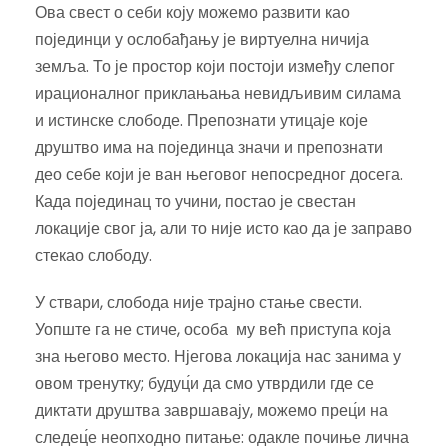
Ова свест о себи коју можемо развити као
појединци у ослобађању је виртуелна ничија
земља. То је простор који постоји између слепог
ирационалног приклањања невидљивим силама
и истинске слободе. Препознати утицаје које
друштво има на појединца значи и препознати
део себе који је ван његовог непосредног досега.
Када појединац то учини, постао је свестан
локације свог ја, али то није исто као да је заправо
стекао слободу.
У ствари, слобода није трајно стање свести.
Уопште га не стиче, особа му већ приступа која
зна његово место. Нјегова локација нас занима у
овом тренутку; будуц́и да смо утврдили где се
диктати друштва завршавају, можемо прец́и на
следец́е неопходно питање: одакле почиње лична