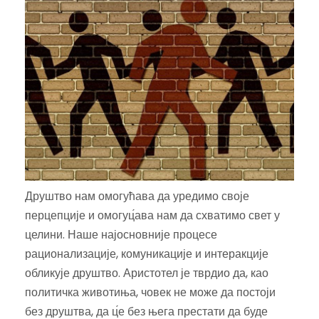
Друштво нам омогућава да уредимо своје
перцепције и омогуц́ава нам да схватимо свет у
целини. Наше најосновније процесе
рационализације, комуникације и интеракције
обликује друштво. Аристотел је тврдио да, као
политичка животиња, човек не може да постоји
без друштва, да ц́е без њега престати да буде