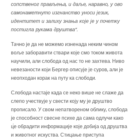
сопственог прављења, и даље, наравно, у ово
самонаметнуто изгнанство уноси језик,
идентитет и залиху знања које је у почетку
постигла рукама друштва“.
Тачно је да не можемо изненада неким чином
воље заборавити ствари које смо током живота
научили, али слобода од нас то не захтева. Ниво
невезаности који Бергер описује је суров, али је
неопходан корак на путу ка слободи.
Слобода настаје када се неко више не слаже да
слепо учествује у свести коју му је друштво
прописало. У свом непатвореном облику, слобода
је способност свесне психе да сама одлучи како
ц́е обрадити информације које добија од друштва
и животног искуства. Стицање приступа