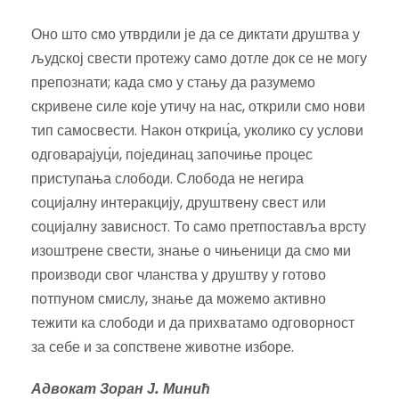
Оно што смо утврдили је да се диктати друштва у
људској свести протежу само дотле док се не могу
препознати; када смо у стању да разумемо
скривене силе које утичу на нас, открили смо нови
тип самосвести. Након откриц́а, уколико су услови
одговарајуц́и, појединац започиње процес
приступања слободи. Слобода не негира
социјалну интеракцију, друштвену свест или
социјалну зависност. То само претпоставља врсту
изоштрене свести, знање о чињеници да смо ми
производи свог чланства у друштву у готово
потпуном смислу, знање да можемо активно
тежити ка слободи и да прихватамо одговорност
за себе и за сопствене животне изборе.
Адвокат Зоран Ј. Минић