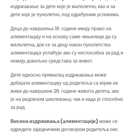
издржавање за дете које је малолетно, као и за
дете које је пунолетно, под одређеним условима.
Деца до навршења 18. године имају право на
алиментацију и на основу саме чињенице да су
малолетна, док се за децу након пунолетства
алиментација уплаћује ако су неспособна за рад и
немају довољно средстава за живот.
Дете односно прималац издржавања може
добијати алиментацију од родитеља са којим не
живи до навршене 26. године живота детета, ако
је на редовном школовању, чак и када је способно
за рад.
Висина издржавања (алиментације)
може се
одредити заједничким договором родитеља око