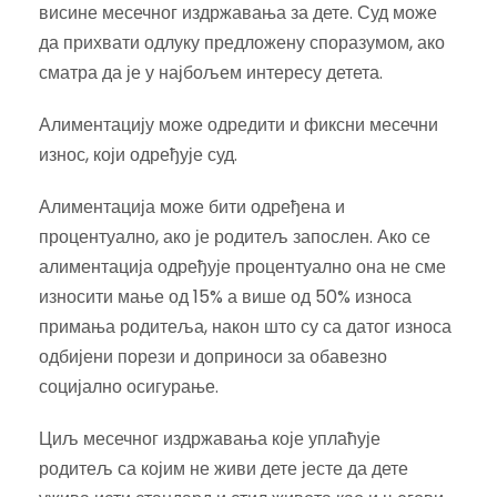
висине месечног издржавања за дете. Суд може
да прихвати одлуку предложену споразумом, ако
сматра да је у најбољем интересу детета.
Алиментацију може одредити и фиксни месечни
износ, који одређује суд.
Алиментација може бити одређена и
процентуално, ако је родитељ запослен. Ако се
алиментација одређује процентуално она не сме
износити мање од 15% а више од 50% износа
примања родитеља, након што су са датог износа
одбијени порези и доприноси за обавезно
социјално осигурање.
Циљ месечног издржавања које уплаћује
родитељ са којим не живи дете јесте да дете