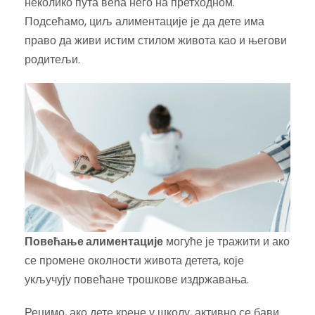
неколико пута већа него на претходном.
Подсећамо, циљ алиментације је да дете има
право да живи истим стилом живота као и његови
родитељи.
Повећање алиментације
могуће је тражити и ако
се промене околности живота детета, које
укључују повећане трошкове издржавања.
Рецимо, ако дете крене у школу, активно се бави