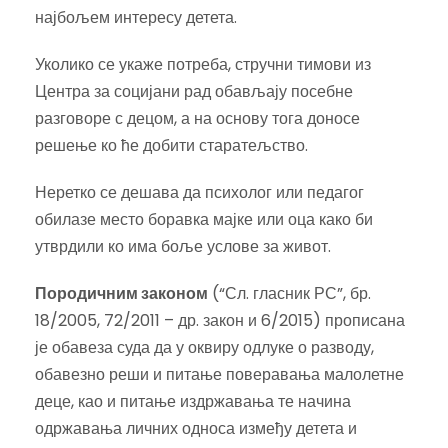
најбољем интересу детета.
Уколико се укаже потреба, стручни тимови из
Центра за социјани рад обављају посебне
разговоре с децом, а на основу тога доносе
решење ко ће добити старатељство.
Неретко се дешава да психолог или педагог
обилазе место боравка мајке или оца како би
утврдили ко има боље услове за живот.
Породичним законом
(“Сл. гласник РС”, бр.
18/2005, 72/2011 – др. закон и 6/2015) прописана
је обавеза суда да у оквиру одлуке о разводу,
обавезно реши и питање поверавања малолетне
деце, као и питање издржавања те начина
одржавања личних односа између детета и