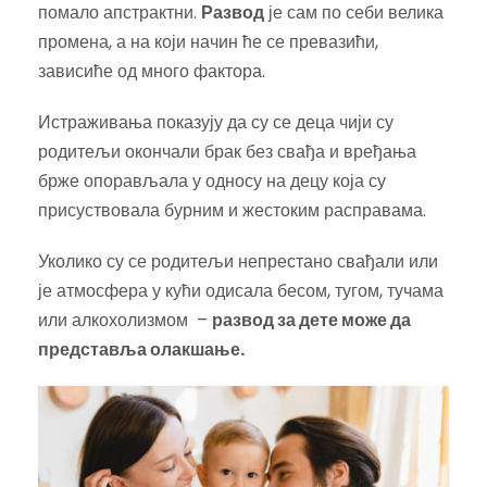
помало апстрактни.
Развод
је сам по себи велика
промена, а на који начин ће се превазићи,
зависиће од много фактора.
Истраживања показују да су се деца чији су
родитељи окончали брак без свађа и вређања
брже опорављала у односу на децу која су
присуствовала бурним и жестоким расправама.
Уколико су се родитељи непрестано свађали или
је атмосфера у кући одисала бесом, тугом, тучама
или алкохолизмом –
развод за дете може да
представља олакшање.