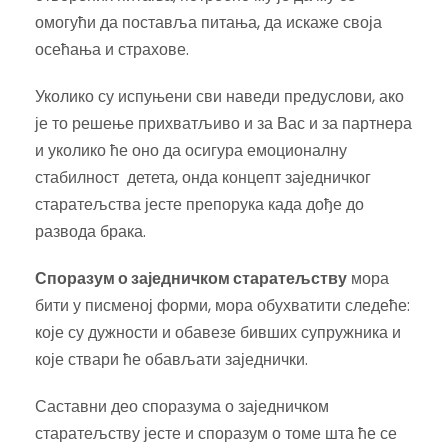
омогући да поставља питања, да искаже своја
осећања и страхове.
Уколико су испуњени сви наведи предуслови, ако
је то решење прихватљиво и за Вас и за партнера
и уколико ће оно да осигура емоционалну
стабилност детета, онда концепт заједничког
старатељства јесте препорука када дође до
развода брака.
Споразум о заједничком старатељству
мора
бити у писменој форми, мора обухватити следеће:
које су дужности и обавезе бивших супружника и
које ствари ће обављати заједнички.
Саставни део споразума о заједничком
старатељству јесте и споразум о томе шта ће се