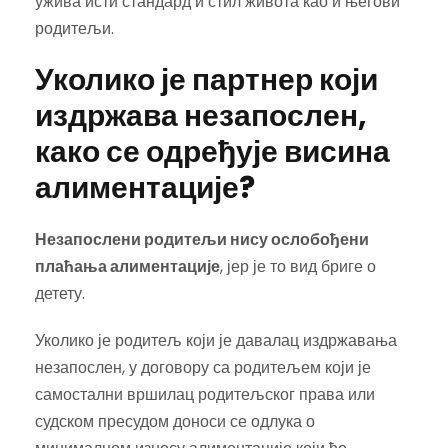
ужива исти стандард и стил живота као и његови
родитељи.
Уколико је партнер који
издржава незапослен,
како се одређује висина
алиментације
?
Незапослени родитељи нису ослобођени
плаћања алиментације
, јер је то вид бриге о
детету.
Уколико је родитељ који је давалац издржавања
незапослен, у договору са родитељем који је
самостални вршилац родитељског права или
судском пресудом доноси се одлука о