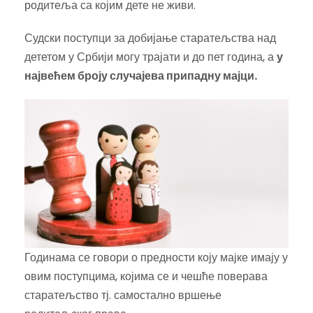
родитеља са којим дете не живи.
Судски поступци за добијање старатељства над
дететом у Србији могу трајати и до пет година, а
у
највећем броју случајева припадну мајци.
Годинама се говори о предности коју мајке имају у
овим поступцима, којима се и чешће поверава
старатељство тј. самостално вршење