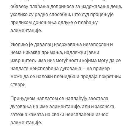
обавезу плаћања доприноса за издржавање деце,
уколико су радно способни, што суд процењује
приликом доношења одлуке о плаћању
алиментације.
Уколико је давалац издржавања незапослен и
нема никаква примања, надлежни јавни
извршитељ има низ могућности којима могу да се
наплате неисплаћена дуговања – на пример
може да се наложи пленидба и продаја покретних
ствари.
Принудном наплатом се наплаћују заостала
дуговања на име алиментације, али и законска
затезна камата на сваки неисплаћени износ
алиментације.