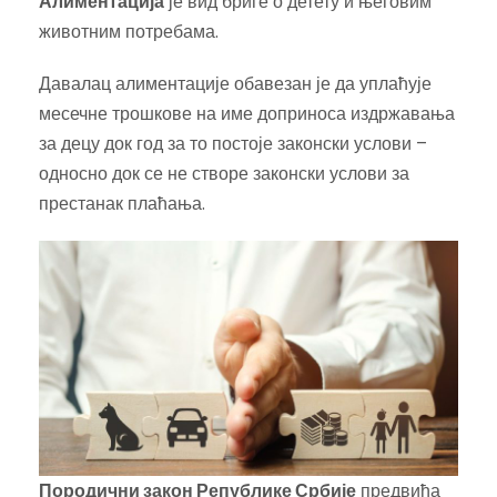
Алиментација
је вид бриге о детету и његовим
животним потребама.
Давалац алиментације обавезан је да уплаћује
месечне трошкове на име доприноса издржавања
за децу док год за то постоје законски услови –
односно док се не створе законски услови за
престанак плаћања.
Породични закон Републике Србије
предвиђа