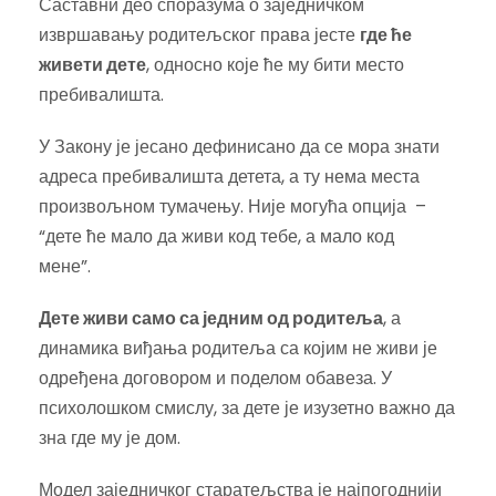
Саставни део споразума о заједничком
извршавању родитељског права јесте
где ће
живети дете
, односно које ће му бити место
пребивалишта.
У Закону је јесано дефинисано да се мора знати
адреса пребивалишта детета, а ту нема места
произвољном тумачењу. Није могућа опција –
“дете ће мало да живи код тебе, а мало код
мене”.
Дете живи само са једним од родитеља
, а
динамика виђања родитеља са којим не живи је
одређена договором и поделом обавеза. У
психолошком смислу, за дете је изузетно важно да
зна где му је дом.
Модел заједничког старатељства је најпогоднији