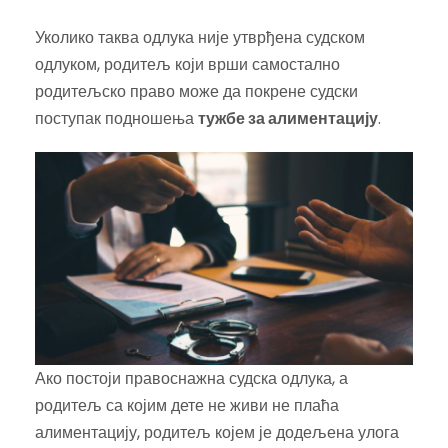
Уколико таква одлука није утврђена судском
одлуком, родитељ који врши самостално
родитељско право може да покрене судски
поступак подношења
тужбе за алиментацију
.
Ако постоји правоснажна судска одлука, а
родитељ са којим дете не живи не плаћа
алиментацију, родитељ којем је додељена улога