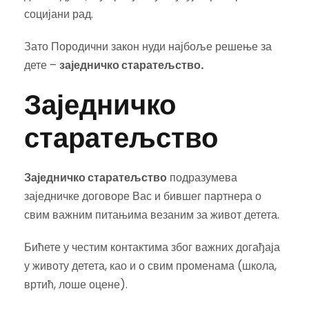
социјани рад.
Зато Породични закон нуди најбоље решење за
дете –
заједничко старатељство.
Заједничко
старатељство
Заједничко старатељство
подразумева
заједничке договоре Вас и бившег партнера о
свим важним питањима везаним за живот детета.
Бићете у честим контактима због важних догађаја
у животу детета, као и о свим променама (школа,
вртић, лоше оцене).