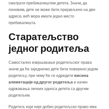
сматрати пребивалиштем детета. Значи, да
поновим, дете не може бити пријављено на две
адресе, већ мора имати једно место
пребивалишта.
Старатељство
једног родитеља
Самостално извршавање родитељског права
значи да ће заједничко дете бити поверено једом
родитељу, при чему ће се одредити
висина
алиметације од другог родитеља
и начин
одржавања личних односа детета са другим
родитељем.
Родитељ који није добио родитељско право има