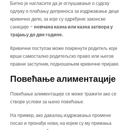
Битно је нагласити да је оглушавање о судску
одлуку о плаћању доприноса за издржавање деце
кривично дело, за које су одређене законске
санкције –
новчана казна или казна затвора у
трајању до две године.
Кривични поступак може покренути родитељ који
врши самостално родитељско право или његов
правни заступник, подношењем кривичне пријаве.
Повећање алиментације
Повећање алиментације се може тражити ако се
створе услови за њено повећање.
На пример, ако давалац издржавања промени
посао и пронађе нови, на којем су му примања