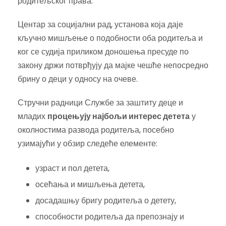
родитељског права.
Центар за социјални рад, установа која даје
кључно мишљење о подобности оба родитеља и
ког се судија приликом доношења пресуде по
закону држи потврђују да мајке чешће непосредно
брину о деци у односу на очеве.
Стручни радници Службе за заштиту деце и
младих
процењују најбољи интерес детета
у
околностима развода родитеља, посебно
узимајући у обзир следеће елементе:
узраст и пол детета,
осећања и мишљења детета,
досадашњу бригу родитеља о детету,
способности родитеља да препознају и