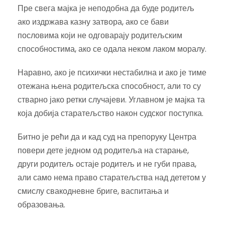
Пре свега мајка је неподобна да буде родитељ
ако издржава казну затвора, ако се бави
пословима који не одговарају родитељским
способностима, ако се одала неком лаком моралу.
Наравно, ако је психички нестабилна и ако је тиме
отежана њена родитељска способност, али то су
стварно јако ретки случајеви. Углавном је мајка та
која добија старатељство након судског поступка.
Битно је рећи да и кад суд на препоруку Центра
повери дете једном од родитеља на старање,
други родитељ остаје родитељ и не губи права,
али само нема право старатељства над дететом у
смислу свакодневне бриге, васпитања и
образовања.