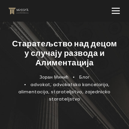
Старатељство над децом
у случају развода и
Алиментација
Зоран Минић
•
Блог
•
advokat
,
advokatska kancelarija
,
alimentacija
,
starateljstvo
,
zajednicko
starateljstvo