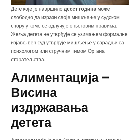
Дете које је навршило
десет година
може
слободно да изрази своје мишљење у судском
спору у коме се одлучује о његовим правима.
Жеља детета не утврђује се узимањем формалне
изјаве, већ суд утврђује мишљење у сарадњи са
психологом или стручним тимом Органа
старатељства.
Алиментација –
Висина
издржавања
детета