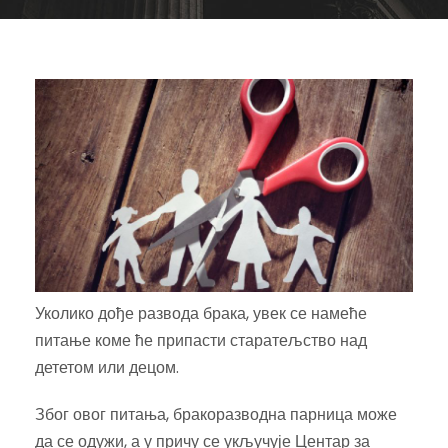
Уколико дође развода брака, увек се намеће
питање коме ће припасти старатељство над
дететом или децом.
Због овог питања, бракоразводна парница може
да се одужи, а у причу се укључује Центар за