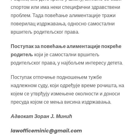
спортом или има неки специфични здравствени
проблем. Тада повећање алиментације тражи
поверилац издржавања, односно самостални
вршитељ родитељског права.
Поступак за повећање алиментације покреће
родитељ
који је самостални вршитељ
родитељског права, у најбољем интересу детета.
Поступак отпочиње подношењем тужбе
надлежном суду, који одређује време рочишта, на
којем се утврђују измењене околности и доноси
пресуда којом се мења висина издржавања.
Адвокат Зоран Ј. Минић
lawofficeminic@gmail.com