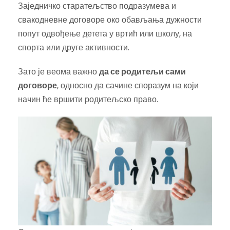
Заједничко старатељство подразумева и
свакодневне договоре око обављања дужности
попут одвођење детета у вртић или школу, на
спорта или друге активности.
Зато је веома важно
да се родитељи сами
договоре
, односно да сачине споразум на који
начин ће вршити родитељско право.