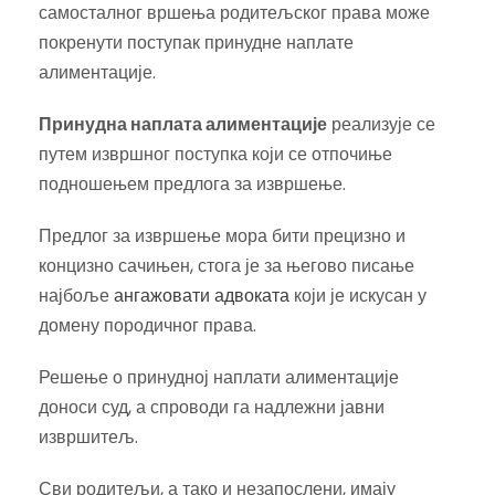
самосталног вршења родитељског права може
покренути поступак принудне наплате
алиментације.
Принудна наплата алиментације
реализује се
путем извршног поступка који се отпочиње
подношењем предлога за извршење.
Предлог за извршење мора бити прецизно и
концизно сачињен, стога је за његово писање
најбоље
ангажовати адвоката
који је искусан у
домену породичног права.
Решење о принудној наплати алиментације
доноси суд, а спроводи га надлежни јавни
извршитељ.
Сви родитељи, а тако и незапослени, имају