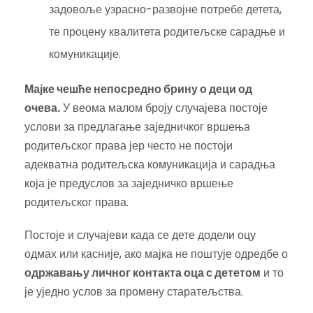
задовоље узрасно-развојне потребе детета,
те процену квалитета родитељске сарадње и
комуникације.
Мајке чешће непосредно брину о деци од
очева.
У веома малом броју случајева постоје
услови за предлагање заједничког вршења
родитељског права јер често не постоји
адекватна родитељска комуникација и сарадња
која је предуслов за заједничко вршење
родитељског права.
Постоје и случајеви када се дете додели оцу
одмах или касније, ако мајка не поштује одредбе о
одржавању личног контакта оца с дететом
и то
је уједно услов за промену старатељства.