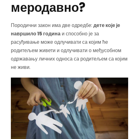
меродавно?
Породични закон има две одредбе:
дете које је
навршило 15 година
и способно је за
расуђивање може одлучивати са којим ће
родитељем живети и одлучивати о међусобном
одржавању личних односа са родитељем са којим
не живи.