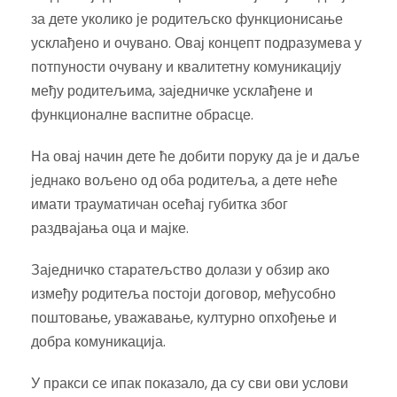
за дете уколико је родитељско функционисање
усклађено и очувано. Овај концепт подразумева у
потпуности очувану и квалитетну комуникацију
међу родитељима, заједничке усклађене и
функционалне васпитне обрасце.
На овај начин дете ће добити поруку да је и даље
једнако вољено од оба родитеља, а дете неће
имати трауматичан осећај губитка због
раздвајања оца и мајке.
Заједничко старатељство долази у обзир ако
између родитеља постоји договор, међусобно
поштовање, уважавање, културно опхођење и
добра комуникација.
У пракси се ипак показало, да су сви ови услови