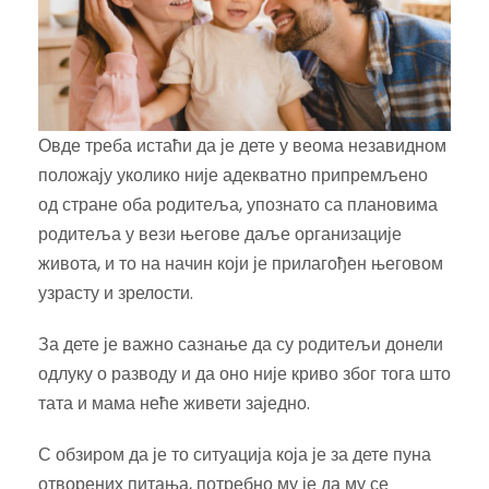
Овде треба истаћи да је дете у веома незавидном
положају уколико није адекватно припремљено
од стране оба родитеља, упознато са плановима
родитеља у вези његове даље организације
живота, и то на начин који је прилагођен његовом
узрасту и зрелости.
За дете је важно сазнање да су родитељи донели
одлуку о разводу и да оно није криво због тога што
тата и мама неће живети заједно.
С обзиром да је то ситуација која је за дете пуна
отворених питања, потребно му је да му се