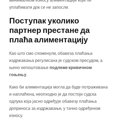
минималном износу алиментације који ће
уплаћивати док се не запосли.
Поступак уколико
партнер престане да
плаћа алиментацију
Као што смо споменули, обавеза плаћања
издржавања регулисана је судском пресудом, а
њено непоштовање
подлеже кривичном
гоњењу
.
Како би алиментација могла да буде потраживана
и наплаћена, неопходно је да постоји судска
одлука која јасно одређује обавезу плаћања
доприноса за издржавање, у тачно одређеном
износу.