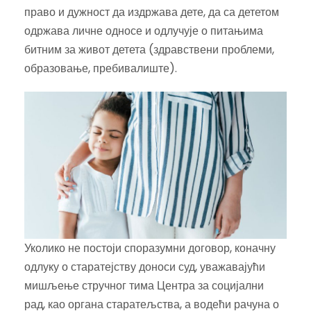
право и дужност да издржава дете, да са дететом
одржава личне односе и одлучује о питањима
битним за живот детета (здравствени проблеми,
образовање, пребивалиште).
Уколико не постоји споразумни договор, коначну
одлуку о старатејству доноси суд, уважавајући
мишљење стручног тима Центра за социјални
рад, као органа старатељства, а водећи рачуна о