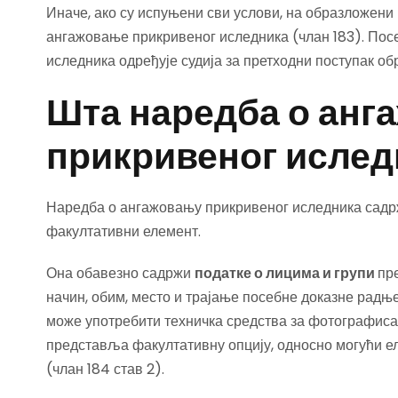
Иначе, ако су испуњени сви услови, на образложени
ангажовање прикривеног иследника (члан 183). По
иследника одређује судија за претходни поступак об
Шта наредба о анг
прикривеног ислед
Наредба о ангажовању прикривеног иследника садрж
факултативни елемент.
Она обавезно садржи
податке о лицима и групи
пр
начин, обим, место и трајање посебне доказне радњ
може употребити техничка средства за фотографиса
представља факултативну опцију, односно могући е
(члан 184 став 2).