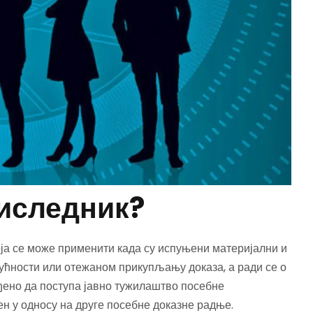
 иследник?
ја се може применити када су испуњени материјални и
гућности или отежаном прикупљању доказа, а ради се о
ђено да поступа јавно тужилаштво посебне
н у односу на друге посебне доказне радње.