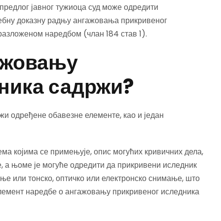
 предлог јавног тужиоца суд може одредити
себну доказну радњу ангажовања прикривеног
разложеном наредбом (члан 184 став 1).
ажовању
ника садржи?
и одређене обавезне елементе, као и један
ема којима се примењује, опис могућих кривичних дела,
е, а њоме је могуће одредити да прикривени иследник
ње или тонско, оптичко или електронско снимање, што
лемент наредбе о ангажовању прикривеног иследника