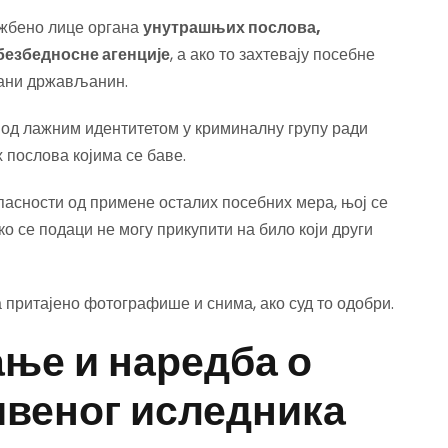
ужбено лице органа
унутрашњих послова,
езбедносне агенције
, а ако то захтевају посебне
трани држављанин.
од лажним идентитетом у криминалну групу ради
 послова којима се баве.
асности од примене осталих посебних мера, њој се
ко се подаци не могу прикупити на било који други
 притајено фотографише и снима, ако суд то одобри.
ање и наредба о
веног иследника