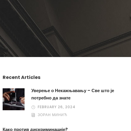
Recent Articles
Уверење о Некажњавању – Све што је
потребно да знате
FEBRUARY 26, 2024
ЗОРАН МИНИЋ
Како против дискриминације?