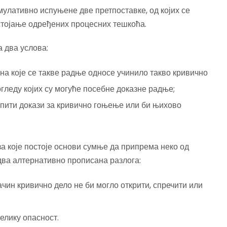
мулативно испуњене две претпоставке, од којих се
остојање одређених процесних тешкоћа.
 два услова:
 на које се такве радње односе учинило такво кривично
огледу којих су могуће посебне доказне радње;
купити докази за кривично гоњење или би њихово
за које постоје основи сумње да припрема неко од
 два алтернативно прописана разлога:
начин кривично дело не би могло открити, спречити или
елику опасност.