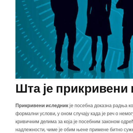
Шта је прикривени
Прикривени иследник
је посебна доказна радња ко
формални услови, у оном случају када је реч о немо
кривичним делима за која је посебним законом одре
надлежности, чиме је обим њене примене битно суже