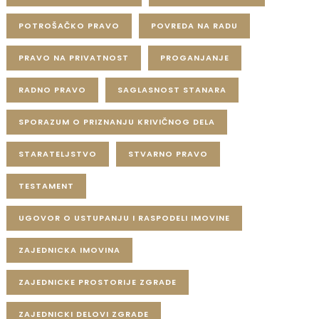
POTROŠAČKO PRAVO
POVREDA NA RADU
PRAVO NA PRIVATNOST
PROGANJANJE
RADNO PRAVO
SAGLASNOST STANARA
SPORAZUM O PRIZNANJU KRIVIČNOG DELA
STARATELJSTVO
STVARNO PRAVO
TESTAMENT
UGOVOR O USTUPANJU I RASPODELI IMOVINE
ZAJEDNICKA IMOVINA
ZAJEDNICKE PROSTORIJE ZGRADE
ZAJEDNICKI DELOVI ZGRADE