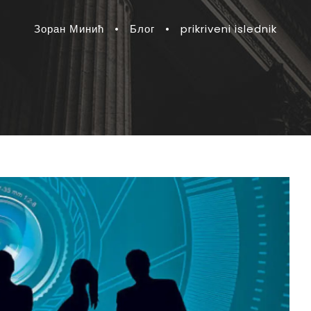
Зоран Минић
•
Блог
•
prikriveni islednik