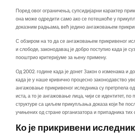
Поред овог ограничења, супсидијарни карактер при
она може одредити само ако се потешкоће у прикуп
доказним радњама, већ једино ангажовањем прикри
С обзиром на то да се ангажовањем прикривеног ис
и слободе, законодавац је добро поступио када је с
пооштрио критеријуме за њену примену.
Од 2002. године када је донет Закон о изменама и д
када је у наше кривично процесно законодавство уве
ангажовање прикривеног иследника су претрпела од
иста, а то је ангажовање лица, чији се идентитет, п
структуре са циљем прикупљања доказа који ће пос
учињених од стране организатора и припадника тих с
Ко је прикривени иследни