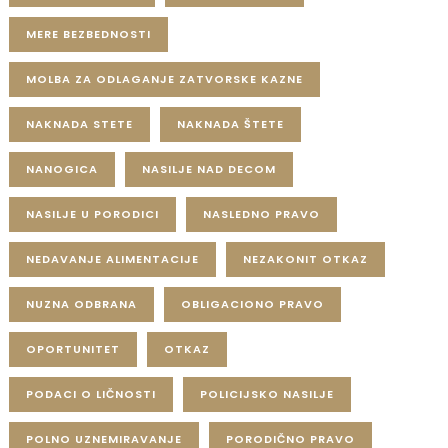
MERE BEZBEDNOSTI
MOLBA ZA ODLAGANJE ZATVORSKE KAZNE
NAKNADA STETE
NAKNADA ŠTETE
NANOGICA
NASILJE NAD DECOM
NASILJE U PORODICI
NASLEDNO PRAVO
NEDAVANJE ALIMENTACIJE
NEZAKONIT OTKAZ
NUZNA ODBRANA
OBLIGACIONO PRAVO
OPORTUNITET
OTKAZ
PODACI O LIČNOSTI
POLICIJSKO NASILJE
POLNO UZNEMIRAVANJE
PORODIČNO PRAVO