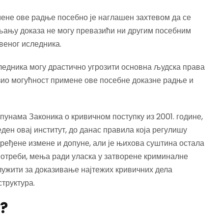
мене ове радње посебно је наглашен захтевом да се
љању доказа не могу превазићи ни другим посебним
веног иследника.
ледника могу драстично угрозити основна људска права
узио могућност примене ове посебне доказне радње и
опунама Законика о кривичном поступку из 2001. године,
ден овај институт, до данас правила која регулишу
ређене измене и допуне, али је њихова суштина остала
о потреби, мења ради уласка у затворене криминалне
лужити за доказивање најтежих кривичних дела
труктура.
к?