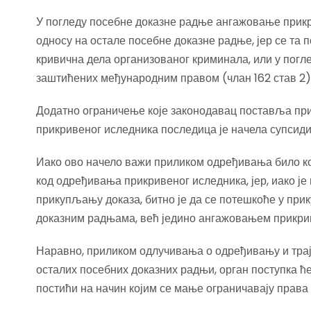
У погледу посебне доказне радње ангажовање прикр
односу на остале посебне доказне радње, јер се та
кривична дела организованог криминала, или у погл
заштићених међународним правом (члан 162 став 2)
Додатно ограничење које законодавац поставља пр
прикривеног иследника последица је начела супсиди
Иако ово начело важи приликом одређивања било ко
код одређивања прикривеног иследника, јер, иако је
прикупљању доказа, битно је да се потешкоће у пр
доказним радњама, већ једино ангажовањем прикри
Наравно, приликом одлучивања о одређивању и трај
осталих посебних доказних радњи, орган поступка ће
постићи на начин којим се мање ограничавају права г