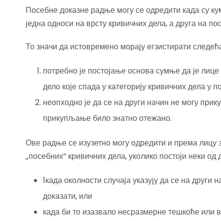
Посебне доказне радње могу се одредити када су ку
једна односи на врсту кривичних дела, а друга на п
То значи да истовремено морају егзистирати следећа
потребно је постојање основа сумње да је лице
дело које спада у категорију кривичних дела у п
неопходно је да се на други начин не могу при
прикупљање било знатно отежано.
Ове радње се изузетно могу одредити и према лицу 
„посебних“ кривичних дела, уколико постоји неки од
1када околности случаја указују да се на други 
доказати, или
када би то изазвало несразмерне тешкоће или в