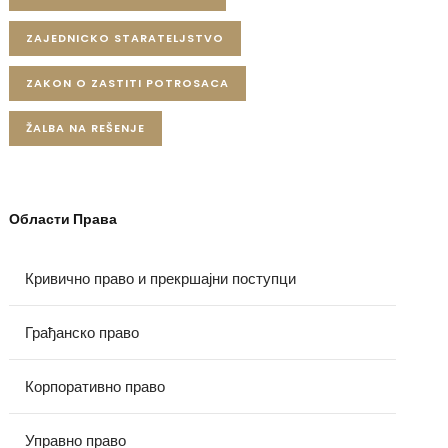
ZAJEDNICKO STARATELJSTVO
ZAKON O ZASTITI POTROSACA
ŽALBA NA REŠENJE
Области Права
Кривично право и прекршајни поступци
Грађанско право
Корпоративно право
Управно право