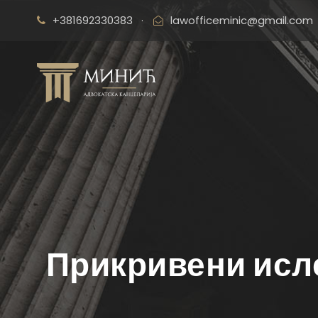
+381692330383
·
lawofficeminic@gmail.com
Прикривени ислед