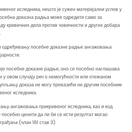
ивеног иследника, нешто је сужен материјални услов у
 посебна доказна радња може одредити само за
еду кривичних дела против човечности и других добара
.
и одређивању посебне доказне радње ангажовања
јарности.
је посебне доказне радње, оно се посебно наглашава
 и у овом случају реч о немогућности или отежаном
икупљању доказа не могу превазићи ни другим посебним
веног иследника.
ању ангажовања прикривеног иследника, као и код
 посебно ценити да ли би се исти резултат могао
рађана (члан 161 став 3).