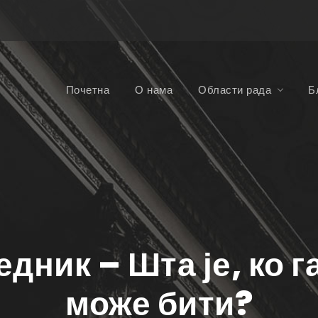
Почетна
О нама
Области рада
Б
ник – Шта је, ко га
може бити?