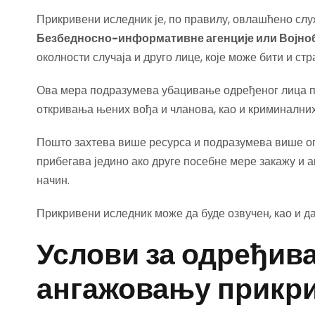
Прикривени иследник је, по правилу, овлашћено сл
Безбедносно-информативне агенције или Војноб
околности случаја и друго лице, које може бити и с
Ова мера подразумева убацивање одређеног лица п
откривања њених вођа и чланова, као и криминалних
Пошто захтева више ресурса и подразумева више оп
прибегава једино ако друге посебне мере закажу и а
начин.
Прикривени иследник може да буде озвучен, као и да
Услови за одређив
ангажовању прикри