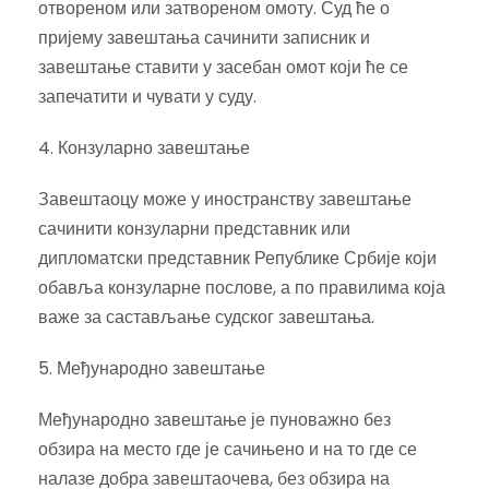
отвореном или затвореном омоту. Суд ће о
пријему завештања сачинити записник и
завештање ставити у засебан омот који ће се
запечатити и чувати у суду.
4. Конзуларно завештање
Завештаоцу може у иностранству завештање
сачинити конзуларни представник или
дипломатски представник Републике Србије који
обавља конзуларне послове, а по правилима која
важе за састављање судског завештања.
5. Међународно завештање
Међународно завештање је пуноважно без
обзира на место где је сачињено и на то где се
налазе добра завештаочева, без обзира на