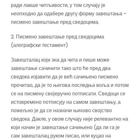
ради лакше читљивости, у том случају је
неопходно да одабере другу форму завештања –
писмено завештање пред сведоцима.
2. Писмено завештање пред сведоцима
(алографски тестамент)
Завешталац који зна да чита и пише може
завештање сачинити тако што ће пред два
сведока изјавити да је већ сачињено писмено
прочитао, да је то његова последња воља и потом
се на писмену својеручно потписати. Сведоци се
истовремено потписују на самом завештању, а
пожељно је да се назначи њихово својство
сведока. Дакле, у овом случају није релевантно на
који начин је завештање сачињено (да ли га је
сам завешталац руком писао, или куцао на