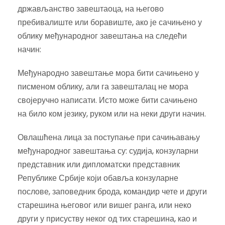
држављанство завештаоца, на његово
пребивалиште или боравиште, ако је сачињено у
облику међународног завештања на следећи
начин:
Међународно завештање мора бити сачињено у
писменом облику, али га завешталац не мора
својеручно написати. Исто може бити сачињено
на било ком језику, руком или на неки други начин.
Овлашћена лица за поступање при сачињавању
међународног завештања су: судија, конзуларни
представник или дипломатски представник
Републике Србије који обавља конзуларне
послове, заповедник брода, командир чете и други
старешина његовог или вишег ранга, или неко
други у присуству неког од тих старешина, као и