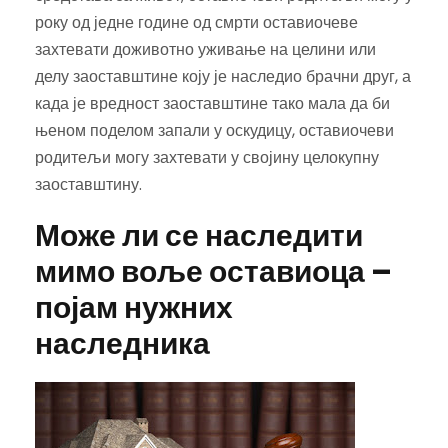
року од једне године од смрти оставиочеве
захтевати доживотно уживање на целини или
делу заоставштине коју је наследио брачни друг, а
када је вредност заоставштине тако мала да би
њеном поделом запали у оскудицу, оставиочеви
родитељи могу захтевати у својину целокупну
заоставштину.
Може ли се наследити
мимо воље оставиоца –
појам нужних
наследника