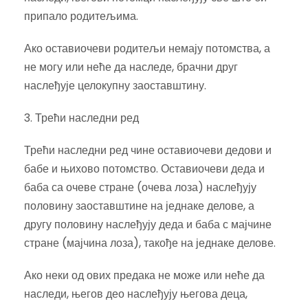
припало родитељима.
Ако оставиочеви родитељи немају потомства, а
не могу или неће да наследе, брачни друг
наслеђује целокупну заоставштину.
3. Трећи наследни ред
Трећи наследни ред чине оставиочеви дедови и
бабе и њихово потомство. Оставиочеви деда и
баба са очеве стране (очева лоза) наслеђују
половину заоставштине на једнаке делове, а
другу половину наслеђују деда и баба с мајчине
стране (мајчина лоза), такође на једнаке делове.
Ако неки од ових предака не може или неће да
наследи, његов део наслеђују његова деца,