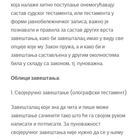
која налаже хитно поступање онемогућавају
састав судског тестамента, или тестамента у
форми јавнобележничког записа, важно је
познавати и правила за састав других врста
завештања, како би завешталац имао у виду све
опције које му Закон пружа, а и како би и
завештања састављена у другим околностима
била у складу са законом, тј. пуноважна.
Облици завештања
:
1. Својеручно завештање (олографски тестамент)
Завешталац који зна да чита и пише може
завештање сачинити тако што ће га својом руком
написати и потписати. За пуноважност
својеручног завештања није нужно да се у њему