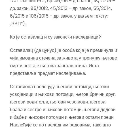
“Сл. гласник РС”, бр. 46/95 – др. закон, 18/2005 –
др. закон, 85/2012, 45/2013 – др. закон, 55/2014,
6/2015 и 106/2015 – др. закон, у даљем тексту:
„ЗВП“).
Ко је оставилац и су законски наследници?
Оставилац (де цуиус) је особа која је преминула и
чија имовина стечена за живота у тренутку његове
смрти постаје његова заоставштина. Иста
представља предмет наслеђивања.
Оставиоца наслеђују: његови потомци, његови
усвојеници и њихови потомци, његов брачни друг,
његови родитељи, његови усвојиоци, његова
браћа и сестре и њихови потомци, његови дедови
и бабе и њихови потомци и његови остали преци.
Наслеђује се по наследним редовима, тако што