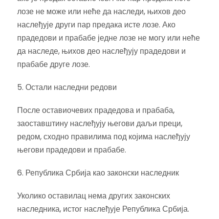
лозе не може или неће да наследи, њихов део
наслеђује други пар предака исте лозе. Ако
прадедови и прабабе једне лозе не могу или неће
да наследе, њихов део наслеђују прадедови и
прабабе друге лозе.
5. Остали наследни редови
После оставиочевих прадедова и прабаба,
заоставштину наслеђују његови даљи преци,
редом, сходно правилима под којима наслеђују
његови прадедови и прабабе.
6. Република Србија као законски наследник
Уколико оставилац нема других законских
наследника, истог наслеђује Република Србија.