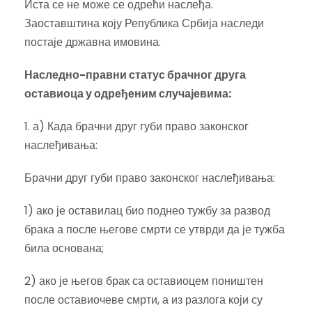
Иста се не може се одрећи наслеђа.
Заоставштина коју Република Србија наследи
постаје државна имовина.
Наследно-правни статус брачног друга
оставиоца у одређеним случајевима:
1. а) Када брачни друг губи право законског
наслеђивања:
Брачни друг губи право законског наслеђивања:
1) ако је оставилац био поднео тужбу за развод
брака а после његове смрти се утврди да је тужба
била основана;
2) ако је његов брак са оставиоцем поништен
после оставиочеве смрти, а из разлога који су