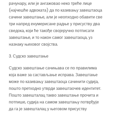
рачунару, или је ангажовао неко треће лице
(најчешће адвоката) да по казивању завештаоца
сачини завештање, али је неопходно обавити све
три напред енумерисане радње у присуству два
сведока, који ће такође својеручно потписати
завештање, и то након самог завештаоца, уз
назнаку њиховог својства.
3. Судско завештање
Судско завештање сачињава се по правилима
која важе за састављање исправа. Завештање
може по казивању завештаоца сачинити судија,
пошто претходно утврди завештаочев идентитет.
Пошто завешталац такво завештање прочита и
потпише, судија на самом завештању потврђује
да га је завешталац у његовом присуству