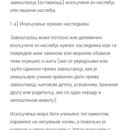
завештаоца (оставиоца) искључени из наслеђа
или лишени наслеђа.
1. а) Искључење нужних наследника
Завешталац може потпуно или делимично
искључити из наслеђа нужног наследника који се
повредом неке законске или моралне обавезе
теже огрешио о њега (ако се увредљиво или
грубо односио према завештаоцу, ако је
умишљајно учинио кривично дело према
завештаоцу, његовом детету, усвојенику, брачном
другу или родитељу, ако се одао нераду и
непоштеном животу).
Искључење мора бити учињено тестаментом,
изражено на несумњив начин, а пожељно је
навести и узрок искључења. Узрок искључења