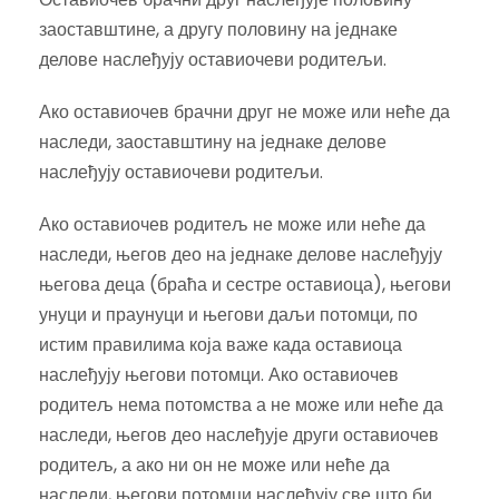
заоставштине, а другу половину на једнаке
делове наслеђују оставиочеви родитељи.
Ако оставиочев брачни друг не може или неће да
наследи, заоставштину на једнаке делове
наслеђују оставиочеви родитељи.
Ако оставиочев родитељ не може или неће да
наследи, његов део на једнаке делове наслеђују
његова деца (браћа и сестре оставиоца), његови
унуци и праунуци и његови даљи потомци, по
истим правилима која важе када оставиоца
наслеђују његови потомци. Ако оставиочев
родитељ нема потомства а не може или неће да
наследи, његов део наслеђује други оставиочев
родитељ, а ако ни он не може или неће да
наследи, његови потомци наслеђују све што би