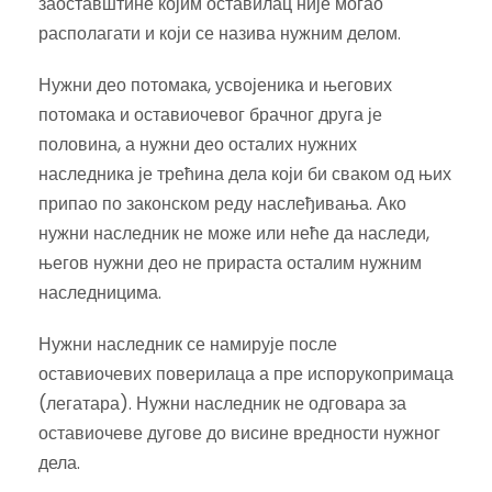
заоставштине којим оставилац није могао
располагати и који се назива нужним делом.
Нужни део потомака, усвојеника и његових
потомака и оставиочевог брачног друга је
половина, а нужни део осталих нужних
наследника је трећина дела који би сваком од њих
припао по законском реду наслеђивања. Ако
нужни наследник не може или неће да наследи,
његов нужни део не прираста осталим нужним
наследницима.
Нужни наследник се намирује после
оставиочевих поверилаца а пре испорукопримаца
(легатара). Нужни наследник не одговара за
оставиочеве дугове до висине вредности нужног
дела.