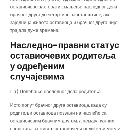
оставиочеве захтевати смањење наследног дела
брачног друга до четвртине заоставштине, ако
заједница живота оставиоца и брачног друга није
трајала дуже времена.
Наследно-правни статус
оставиочевих родитеља
у одређеним
случајевима
1. а) Повећање наследног дела родитеља
Исто попут брачног друга оставиоца, када су
родитељи оставиоца позвани на наслеђе са
оставиочевим брачним другом, а немају нужних
средстава за живот, оставиочеви родитељи могу у