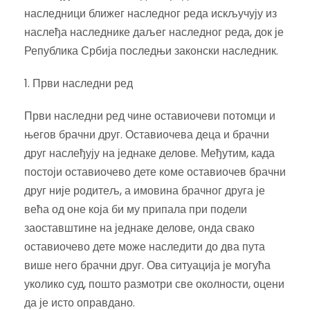
наследници ближег наследног реда искључују из
наслеђа наследнике даљег наследног реда, док је
Република Србија последњи законски наследник.
1. Први наследни ред
Први наследни ред чине оставиочеви потомци и
његов брачни друг. Оставиочева деца и брачни
друг наслеђују на једнаке делове. Међутим, када
постоји оставиочево дете коме оставиочев брачни
друг није родитељ, а имовина брачног друга је
већа од оне која би му припала при подели
заоставштине на једнаке делове, онда свако
оставиочево дете може наследити до два пута
више него брачни друг. Ова ситуација је могућа
уколико суд, пошто размотри све околности, оцени
да је исто оправдано.