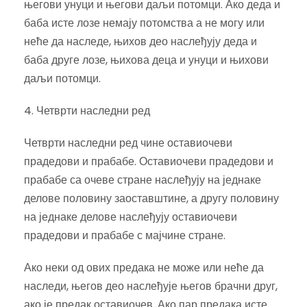
његови унуци и његови даљи потомци. Ако деда и
баба исте лозе немају потомства а не могу или
неће да наследе, њихов део наслеђују деда и
баба друге лозе, њихова деца и унуци и њихови
даљи потомци.
4. Четврти наследни ред
Четврти наследни ред чине оставиочеви
прадедови и прабабе. Оставиочеви прадедови и
прабабе са очеве стране наслеђују на једнаке
делове половину заоставштине, а другу половину
на једнаке делове наслеђују оставиочеви
прадедови и прабабе с мајчине стране.
Ако неки од ових предака не може или неће да
наследи, његов део наслеђује његов брачни друг,
ако је предак оставиочев. Ако пар предака исте