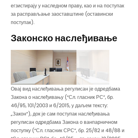
егзистирају у наследном праву, као и на поступак
за расправљање заоставштине (оставински
поступак).
Законско наслеђивање
Овај вид наслеђивања регулисан је одредбама
Закона о наслеђивању (“Сл. гласник РС”, бр.
46/95, 101/2003 и 6/2015, у даљем тексту:
„Закон“), док је сам поступак наслеђивања
регулисан одредбама Закона о ванпарничном
поступку (“Сл. гласник СРС”, бр. 25/82 и 48/88 и