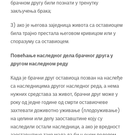
брачном другу били познати у тренутку
закључења брака;
3) ако је његова заједница живота са оставиоцем
била трајно престала његовом кривицом или у
споразуму са оставиоцем.
Повећање наследног дела брачног друга у
другом наследном реду
Када је брачни друг оставиоца позван на наслеђе
са наследницима другог наследног реда, а нема
нужних средстава за живот, брачни друг може у
року од једне године од смрти оставиочеве
захтевати доживотно уживање (плодоуживање)
на целини или делу заоставштине коју су
наследили остали наследници, а ако је вредност
заоставштине тако мала да би њеном поделом