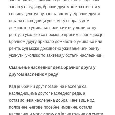
запао у оскудицу, брачни друг може захтевати у
својину целокупну заоставштину. Брачни друг и
остали наследници увек могу споразумом
доживотно уживање преиначити у доживотну
ренту, а уколико се промене прилике због којих је
брачном другу припало доживотно уживање или
рента, суд може доживотно уживање или ренту
укинути, уколико то захтевају остали наследници.
Смањење наследног дела брачног друга у
другом наследном реду
Кад је брачни друг позван на наслеђе са
наследницима другог наследног реда, а
оставиочева наслеђена добра чине више од
половине његове посебне имовине, остали
наследници могу у року од једне године од смрти