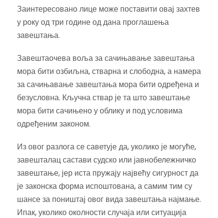
Заинтересовано лице може поставити овај захтев
у року од три године од дана проглашења
завештања.
Завештаочева воља за сачињавање завештања
мора бити озбиљна, стварна и слободна, а намера
за сачињавање завештања мора бити одређена и
безусловна. Кључна ствар је та што завештање
мора бити сачињено у облику и под условима
одређеним законом.
Из овог разлога се саветује да, уколико је могуће,
завешталац састави судско или јавнобележничко
завештање, јер иста пружају највећу сигурност да
је законска форма испоштована, а самим тим су
шансе за поништај овог вида завештања најмање.
Ипак, уколико околности случаја или ситуација