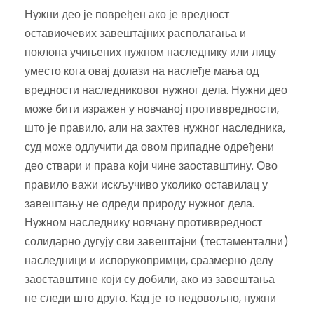
Нужни део је повређен ако је вредност
оставиочевих завештајних располагања и
поклона учињених нужном наследнику или лицу
уместо кога овај долази на наслеђе мања од
вредности наследниковог нужног дела. Нужни део
може бити изражен у новчаној противвредности,
што је правило, али на захтев нужног наследника,
суд може одлучити да овом припадне одређени
део ствари и права који чине заоставштину. Ово
правило важи искључиво уколико оставилац у
завештању не одреди природу нужног дела.
Нужном наследнику новчану противвредност
солидарно дугују сви завештајни (тестаментални)
наследници и испорукопримци, сразмерно делу
заоставштине који су добили, ако из завештања
не следи што друго. Кад је то недовољно, нужни