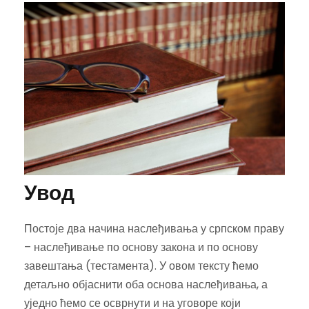
Увод
Постоје два начина наслеђивања у српском праву
– наслеђивање по основу закона и по основу
завештања (тестамента). У овом тексту ћемо
детаљно објаснити оба основа наслеђивања, а
уједно ћемо се осврнути и на уговоре који