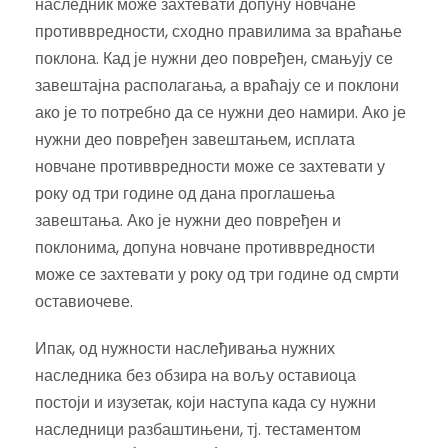
наследник може захтевати допуну новчане
противвредности, сходно правилима за враћање
поклона. Кад је нужни део повређен, смањују се
завештајна располагања, а враћају се и поклони
ако је то потребно да се нужни део намири. Ако је
нужни део повређен завештањем, исплата
новчане противвредности може се захтевати у
року од три године од дана проглашења
завештања. Ако је нужни део повређен и
поклонима, допуна новчане противвредности
може се захтевати у року од три године од смрти
оставиочеве.
Ипак, од нужности наслеђивања нужних
наследника без обзира на вољу оставиоца
постоји и изузетак, који наступа када су нужни
наследници разбаштињени, тј. тестаментом