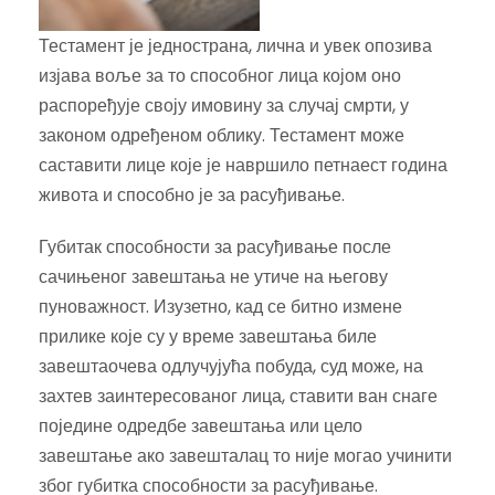
Тестамент је једнострана, лична и увек опозива
изјава воље за то способног лица којом оно
распоређује своју имовину за случај смрти, у
законом одређеном облику. Тестамент може
саставити лице које је навршило петнаест година
живота и способно је за расуђивање.
Губитак способности за расуђивање после
сачињеног завештања не утиче на његову
пуноважност. Изузетно, кад се битно измене
прилике које су у време завештања биле
завештаочева одлучујућа побуда, суд може, на
захтев заинтересованог лица, ставити ван снаге
поједине одредбе завештања или цело
завештање ако завешталац то није могао учинити
због губитка способности за расуђивање.