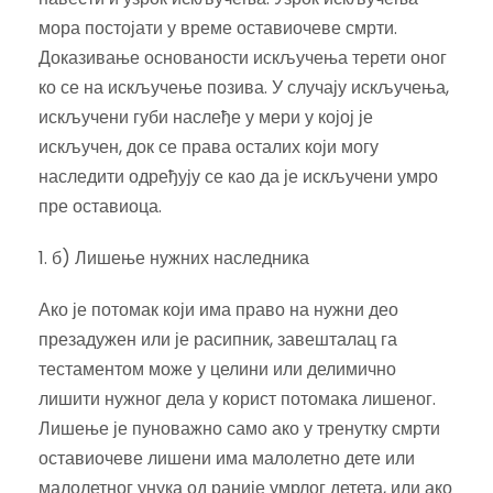
мора постојати у време оставиочеве смрти.
Доказивање основаности искључења терети оног
ко се на искључење позива. У случају искључења,
искључени губи наслеђе у мери у којој је
искључен, док се права осталих који могу
наследити одређују се као да је искључени умро
пре оставиоца.
1. б) Лишење нужних наследника
Ако је потомак који има право на нужни део
презадужен или је расипник, завешталац га
тестаментом може у целини или делимично
лишити нужног дела у корист потомака лишеног.
Лишење је пуноважно само ако у тренутку смрти
оставиочеве лишени има малолетно дете или
малолетног унука од раније умрлог детета, или ако