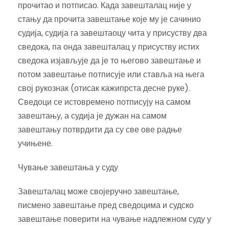
прочитао и потписао. Када завешталац није у
стању да прочита завештање које му је сачинио
судија, судија га завештаоцу чита у присуству два
сведока, па онда завешталац у присуству истих
сведока изјављује да је то његово завештање и
потом завештање потписује или ставља на њега
свој рукознак (отисак кажипрста десне руке).
Сведоци се истовремено потписују на самом
завештању, а судија је дужан на самом
завештању потврдити да су све ове радње
учињене.
Чување завештања у суду
Завешталац може својеручно завештање,
писмено завештање пред сведоцима и судско
завештање поверити на чување надлежном суду у