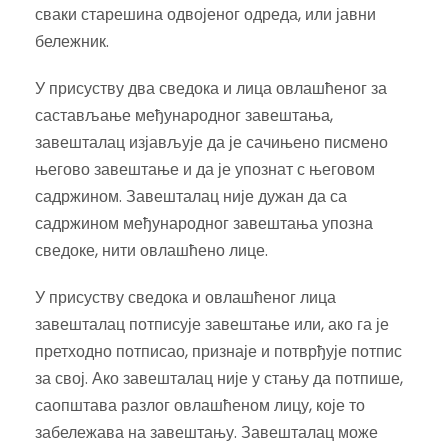
сваки старешина одвојеног одреда, или јавни
бележник.
У присуству два сведока и лица овлашћеног за
састављање међународног завештања,
завешталац изјављује да је сачињено писмено
његово завештање и да је упознат с његовом
садржином. Завешталац није дужан да са
садржином међународног завештања упозна
сведоке, нити овлашћено лице.
У присуству сведока и овлашћеног лица
завешталац потписује завештање или, ако га је
претходно потписао, признаје и потврђује потпис
за свој. Ако завешталац није у стању да потпише,
саопштава разлог овлашћеном лицу, које то
забележава на завештању. Завешталац може