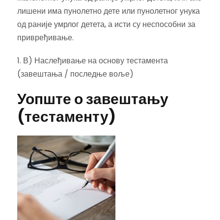
лишени има пунолетно дете или пунолетног унука
од раније умрлог детета, а исти су неспособни за
привређивање.
1. В) Наслеђивање на основу тестамента
(завештања / последње воље)
Уопште о завештању
(тестаменту)