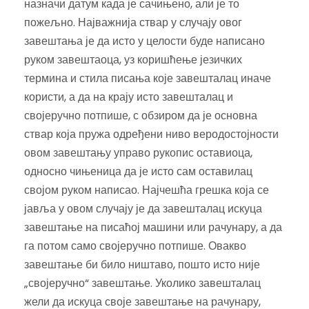
назначи датум када је сачињено, али је то
пожељно. Најважнија ствар у случају овог
завештања је да исто у целости буде написано
руком завештаоца, уз коришћење језичких
термина и стила писања које завешталац иначе
користи, а да на крају исто завешталац и
својеручно потпише, с обзиром да је основна
ствар која пружа одређени ниво веродостојности
овом завештању управо рукопис оставиоца,
односно чињеница да је исто сам оставилац
својом руком написао. Најчешћа грешка која се
јавља у овом случају је да завешталац искуца
завештање на писаћој машини или рачунару, а да
га потом само својеручно потпише. Овакво
завештање би било ништаво, пошто исто није
„својеручно“ завештање. Уколико завешталац
жели да искуца своје завештање на рачунару,