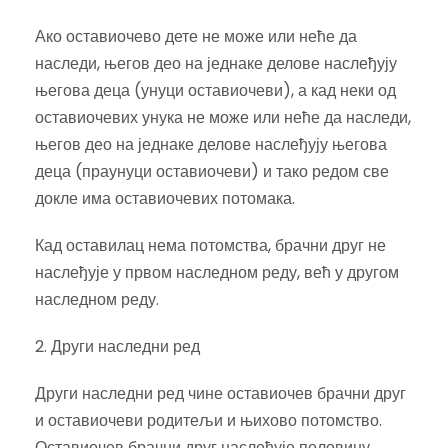
Ако оставиочево дете не може или неће да
наследи, његов део на једнаке делове наслеђују
његова деца (унуци оставиочеви), а кад неки од
оставиочевих унука не може или неће да наследи,
његов део на једнаке делове наслеђују његова
деца (праунуци оставиочеви) и тако редом све
докле има оставиочевих потомака.
Кад оставилац нема потомства, брачни друг не
наслеђује у првом наследном реду, већ у другом
наследном реду.
2. Други наследни ред
Други наследни ред чине оставиочев брачни друг
и оставиочеви родитељи и њихово потомство.
Оставиочев брачни друг наслеђује половину