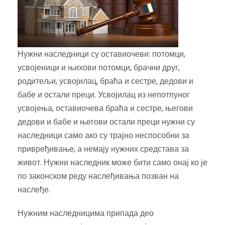
Нужни наследници су оставиочеви: потомци,
усвојеници и њихови потомци, брачни друг,
родитељи, усвојилац, браћа и сестре, дедови и
бабе и остали преци. Усвојилац из непотпуног
усвојења, оставиочева браћа и сестре, његови
дедови и бабе и његови остали преци нужни су
наследници само ако су трајно неспособни за
привређивање, а немају нужних средстава за
живот. Нужни наследник може бити само онај ко је
по законском реду наслеђивања позван на
наслеђе.
Нужним наследницима припада део