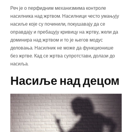
Реч је о перфидним механизмима контроле
насилника над жртвом. Насилници често умањују
насиље које су починили, покушавају да се
оправдају и пребацују кривицу на жртву, жели да
доминира над жртвом и то је његов модус
деловања. Насилник не може да функционише
без жртве. Кад се жртва супротстави, долази до
насиља.
Насиље над децом