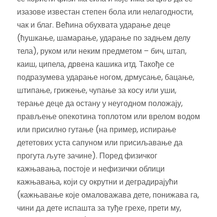
изазове известан степен бола или нелагодности,
чак и благ. Већина обухвата ударање деце
(ћушкање, шамарање, ударање по задњем делу
тела), руком или неким предметом – бич, штап,
каиш, ципела, дрвена кашика итд. Такође се
подразумева ударање ногом, дрмусање, бацање,
штипање, грижење, чупање за косу или уши,
терање деце да остану у неугодном положају,
прављење опекотина топлотом или врелом водом
или присилно гутање (на пример, испирање
дететових уста сапуном или присиљавање да
прогута љуте зачине). Поред физичког
кажњавања, постоје и нефизички облици
кажњавања, који су окрутни и деградирајући
(кажњавање које омаловажава дете, понижава га,
чини да дете испашта за туђе грехе, прети му,