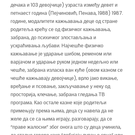
дечака и 103 девојчице) узраста између девет и
петнаест година (Пејчиновић, Пенава, 1988) 1987.
године, модалитети кажњавања деце од стране
родитеља крећу се од физичког кажњавања,
забрана, до психичког злостављања и
ускраћивања љубави. Најчешће физичко
кажњавање је ударање шибом, ременом или
варјачом и ударање руком једном недељно или
чешће, забрана изласка ван куће (овом казном се
чешће кажњавају девојчице), врло јако викање,
вређање и псовање, закључавање у неку од
просторија, клечање, забрана гледања ТВ
програма. Као остале казне које родитељи
примењују према њима, деца су навела да не
желе да се са њима играју, разговарају, да се
“праве жалосни” због онога што су деца учинила,