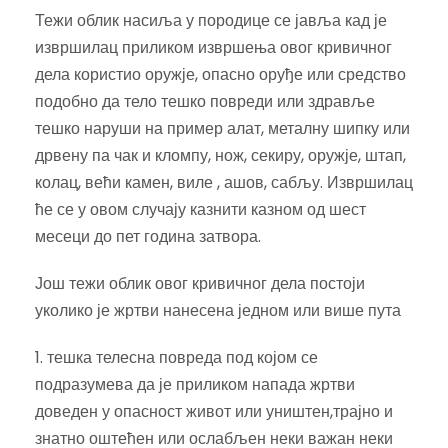
Тежи облик насиља у породице се јавља кад је
извршилац приликом извршења овог кривичног
дела користио оружје, опасно оруђе или средство
подобно да тело тешко повреди или здравље
тешко наруши на пример алат, металну шипку или
дрвену па чак и кломпу, нож, секиру, оружје, штап,
колац, већи камен, виле , ашов, сабљу. Извршилац
ће се у овом случају казнити казном од шест
месеци до пет година затвора.
Још тежи облик овог кривичног дела постоји
уколико је жртви нанесена једном или више пута
1. тешка телесна повреда под којом се
подразумева да је приликом напада жртви
доведен у опасност живот или уништен,трајно и
знатно оштећен или ослабљен неки важан неки