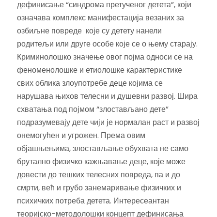
дефинисање “синдрома претученог детета”, који
означава комплекс манифестација везаних за
озбиљне повреде које су детету нанели
родитељи или друге особе које се о њему старају.
Криминолошко значење овог појма односи се на
феноменолошке и етиолошке карактеристике
свих облика злоупотребе деце којима се
нарушава њихов телесни и душевни развој. Шира
схватања под појмом “злостављано дете”
подразумевају дете чији је нормалан раст и развој
онемогућен и угрожен. Према овим
објашњењима, злостављање обухвата не само
брутално физичко кажњавање деце, које може
довести до тешких телесних повреда, па и до
смрти, већ и грубо занемаривање физичких и
психичких потреба детета. Интересеантан
теоријско-методолошки концепт дефинисања