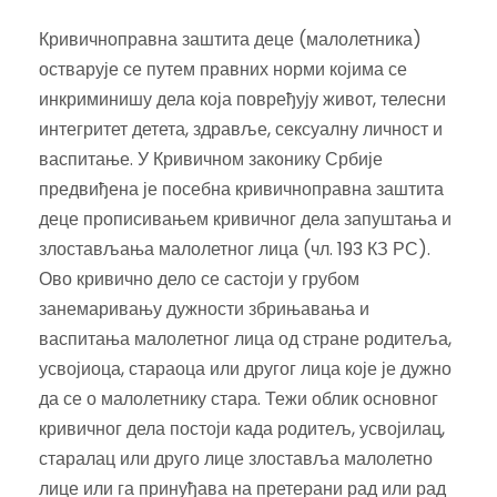
Кривичноправна заштита деце (малолетника)
остварује се путем правних норми којима се
инкриминишу дела која повређују живот, телесни
интегритет детета, здравље, сексуалну личност и
васпитање. У Кривичном законику Србије
предвиђена је посебна кривичноправна заштита
деце прописивањем кривичног дела запуштања и
злостављања малолетног лица (чл. 193 КЗ РС).
Ово кривично дело се састоји у грубом
занемаривању дужности збрињавања и
васпитања малолетног лица од стране родитеља,
усвојиоца, стараоца или другог лица које је дужно
да се о малолетнику стара. Тежи облик основног
кривичног дела постоји када родитељ, усвојилац,
старалац или друго лице злоставља малолетно
лице или га принуђава на претерани рад или рад