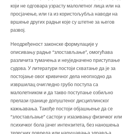
који не одговара узрасту малолетног лица или на
просјачење, или га из користољубља наводи на
вршење других радњи које су штетне за његов
развој.
Неодређеност законске формулације у
описивању радње “злостављање”, омогућава
различита тумачења и неуједначено приступање
судова. У литератури постоји схватање да је за
постојање овог кривичног дела неопходно да
извршилац очигледно грубо поступа са
малолетником и да такво поступање озбиљно
прелази границе допуштеног дисциплинског
кажњавања. Такође постоји објашњење да се
“злостављање” састоји у изазивању физичког или
психичког бола јачег интензитета, без наношења
телесних повреда или нарушавања здравља.