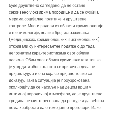
буде друштвено сагледано, да не остане
сакривено у оквирима породице и да се сузбија
мерама социјалне политике и друштвене
контроле. Многи радови из области криминологије
и виктимологије, велики број истраживања
(медицинских, криминолошких, виктимолошких),
откривали су интересантне податке о до тада
непознатим карактеристикама овог облика
насиља. Обим овог облика криминалитета тешко
је утврдити због тога што се кривична дела не
пријављују, а и она која се пријаве тешко се
доказују. Таква ситуација је проузрокована
околношћу да се насиље над децом врши у
интимној породичној атмосфери, да је друштвена
средина незаинтересована да реагује и да већина
нема храбрости да о томе јавно проговори. Иако