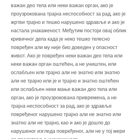
важан део тела или неки важан орган, ако је
проузрокована трајна неспособност за рад, ако је
жртви трајно и тешко нарушено здравље и ако је
настала унакаженост. Међутим постоји овај облик
кривичног дела када је неко тешко телесно
повређен али му није био доведен у опасност
живот. Ако је повређен неки важан део тела или
неки важан орган оштећен, а не уништен, или
ослабљен или трајно али не знатно или знатно
али не трајно или је и трајно и знатно оштећен
или ослабљен неки мање важан део тела или
орган, ако је проузрокована привремена, а не
трајна неспособност за рад, ако је здравље
повређеног нарушено трајно али не знатно или
знатно али не трајно, као и ако је дошло до
нарушеног изгледа повређеног, али не у тој мери