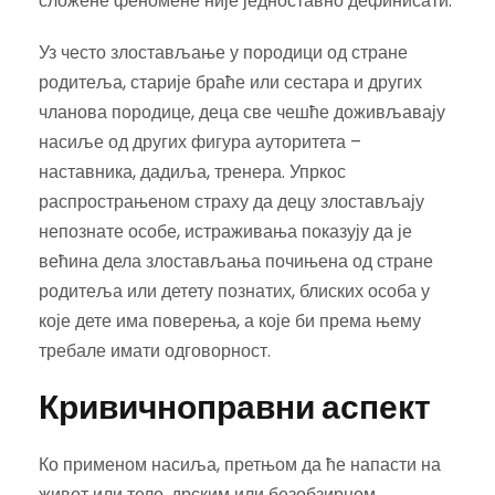
сложене феномене није једноставно дефинисати.
Уз често злостављање у породици од стране
родитеља, старије браће или сестара и других
чланова породице, деца све чешће доживљавају
насиље од других фигура ауторитета –
наставника, дадиља, тренера. Упркос
распрострањеном страху да децу злостављају
непознате особе, истраживања показују да је
већина дела злостављања почињена од стране
родитеља или детету познатих, блиских особа у
које дете има поверења, а које би према њему
требале имати одговорност.
Кривичноправни аспект
Ко применом насиља, претњом да ће напасти на
живот или тело, дрским или безобзирном