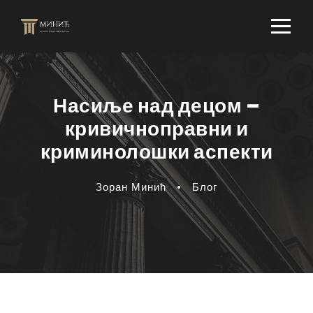
Насиље над децом –
кривичноправни и
криминолошки аспекти
Зоран Минић
•
Блог