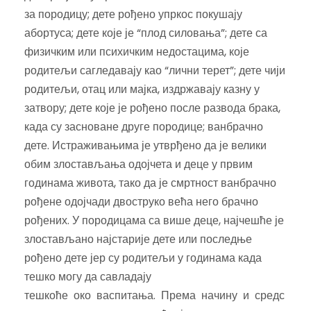
за породицу; дете рођено упркос покушају
абортуса; дете које је “плод силовања”; дете са
физичким или психичким недостацима, које
родитељи сагледавају као “лични терет”; дете чији
родитељи, отац или мајка, издржавају казну у
затвору; дете које је рођено после развода брака,
када су засноване друге породице; ванбрачно
дете. Истраживањима је утврђено да је велики
обим злостављања одојчета и деце у првим
годинама живота, тако да је смртност ванбрачно
рођене одојчади двоструко већа него брачно
рођених. У породицама са више деце, најчешће је
злостављано најстарије дете или последње
рођено дете јер су родитељи у годинама када
тешко могу да савладају
тешкоће око васпитања. Према начину и средс