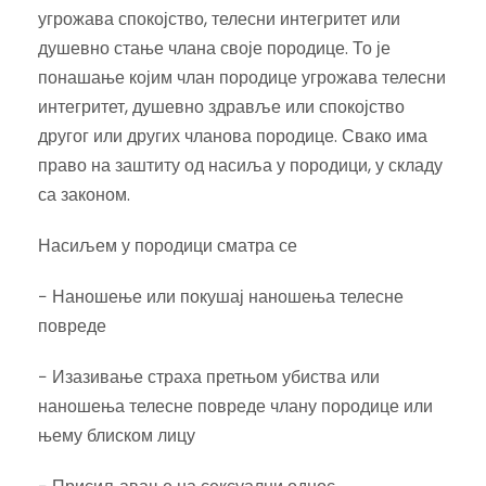
угрожава спокојство, телесни интегритет или
душевно стање члана своје породице. То је
понашање којим члан породице угрожава телесни
интегритет, душевно здравље или спокојство
другог или других чланова породице. Свако има
право на заштиту од насиља у породици, у складу
са законом.
Насиљем у породици сматра се
− Наношење или покушај наношења телесне
повреде
− Изазивање страха претњом убиства или
наношења телесне повреде члану породице или
њему блиском лицу