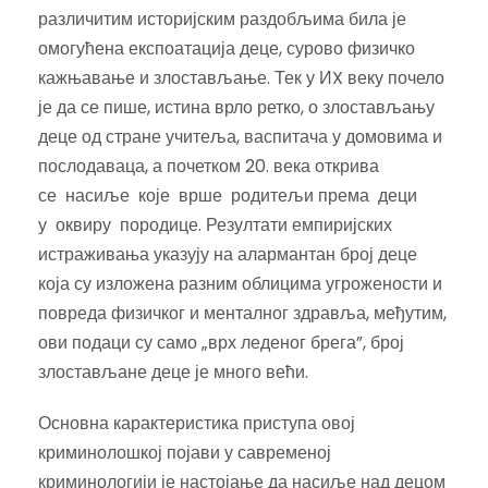
различитим историјским раздобљима била је
омогућена експоатација деце, сурово физичко
кажњавање и злостављање. Тек у ИX веку почело
је да се пише, истина врло ретко, о злостављању
деце од стране учитеља, васпитача у домовима и
послодаваца, а почетком 20. века открива
се насиље које врше родитељи према деци
у оквиру породице. Резултати емпиријских
истраживања указују на алармантан број деце
која су изложена разним облицима угрожености и
повреда физичког и менталног здравља, међутим,
ови подаци су само „врх леденог брега”, број
злостављане деце је много већи.
Основна карактеристика приступа овој
криминолошкој појави у савременој
криминологији је настојање да насиље над децом