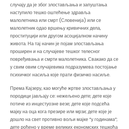
случају да је због злостављања и запуштања
наступило тешко оштећење здравља
малолетника или смрт (Словенија) или се
малолетник одао вршењу кривичних дела,
проституцији или другом асоцијалном начину
живота. На тај начин је појам злостављања
проширен и на случајеве тешког телесног
повређивања и смрти малолетника. Свакако да се
у свим овим случајевима подразумева постојање
психичког насиља које прати физичко насиље.
Према Кајзеру, као могуће жртве злостављања у
породици јављају се: нежељено дете; дете које
потиче из инцестуозне везе; дете које подсећа
мајку на оца кога презире или мрзи; дете које је
дошло на свет противно вољи мајке “у годинама”;
дете рођено у време великих економских тешкоћа