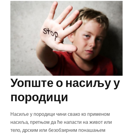
Уопште о насиљу у
породици
Насиље у породици чини свако ко применом
насиља, претњом да ће напасти на живот или
тело, дрским или безобзирним понашањем