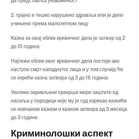
да представља унакаженост
2. трајно и тешко нарушено здравља или је дело
учињено према малолетном лицу
Казна за овај облик кривичног дела је затвор од 2
до 10 година
Најтежи облик овог кривичног дела постоји ако
наступи смрт нападнутог лица и у том случају ће
се изрећи казна затвора од 3 до 15 година.
Уколико окривљени прекрши мере заштите од
насиља у породици које му је суд изрекао казниће
се новчаном казном и казном затвора од 3 месеца
до 3 године.
Криминолошки аспект