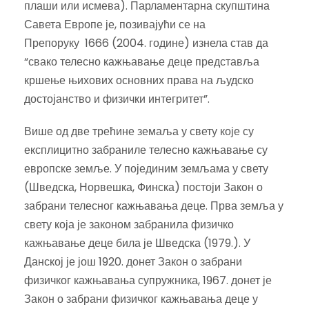
плаши или исмева). Парламентарна скупштина
Савета Европе је, позивајући се на
Препоруку 1666 (2004. године) изнела став да
“свако телесно кажњавање деце представља
кршење њихових основних права на људско
достојанство и физички интегритет”.
Више од две трећине земаља у свету које су
експлицитно забраниле телесно кажњавање су
европске земље. У појединим земљама у свету
(Шведска, Норвешка, Финска) постоји Закон о
забрани телесног кажњавања деце. Прва земља у
свету која је законом забранила физичко
кажњавање деце била је Шведска (1979.). У
Данској је још 1920. донет Закон о забрани
физичког кажњавања супружника, 1967. донет је
Закон о забрани физичког кажњавања деце у