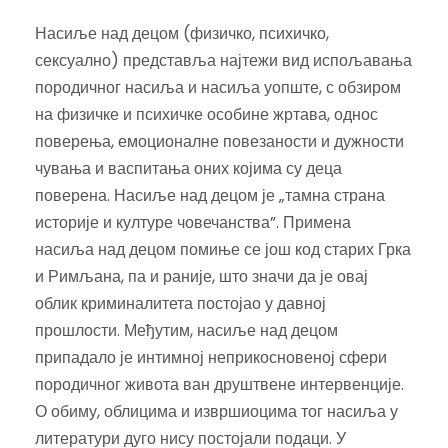
Насиље над децом (физичко, психичко,
сексуално) представља најтежи вид испољавања
породичног насиља и насиља уопште, с обзиром
на физичке и психичке особине жртава, однос
поверења, емоционалне повезаности и дужности
чувања и васпитања оних којима су деца
поверена. Насиље над децом је „тамна страна
историје и културе човечанства”. Примена
насиља над децом помиње се још код старих Грка
и Римљана, па и раније, што значи да је овај
облик криминалитета постојао у давној
прошлости. Међутим, насиље над децом
припадало је интимној неприкосновеној сфери
породичног живота ван друштвене интервенције.
О обиму, облицима и извршиоцима тог насиља у
литератури дуго нису постојали подаци. У