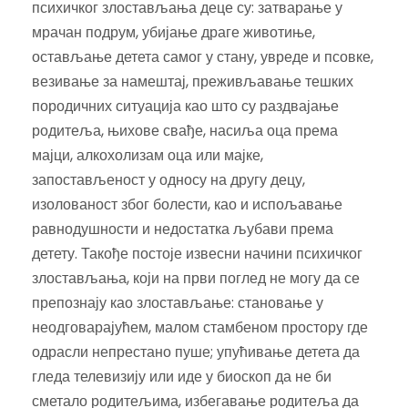
психичког злостављања деце су: затварање у
мрачан подрум, убијање драге животиње,
остављање детета самог у стану, увреде и псовке,
везивање за намештај, преживљавање тешких
породичних ситуација као што су раздвајање
родитеља, њихове свађе, насиља оца према
мајци, алкохолизам оца или мајке,
запостављеност у односу на другу децу,
изолованост због болести, као и испољавање
равнодушности и недостатка љубави према
детету. Такође постоје извесни начини психичког
злостављања, који на први поглед не могу да се
препознају као злостављање: становање у
неодговарајућем, малом стамбеном простору где
одрасли непрестано пуше; упућивање детета да
гледа телевизију или иде у биоскоп да не би
сметало родитељима, избегавање родитеља да