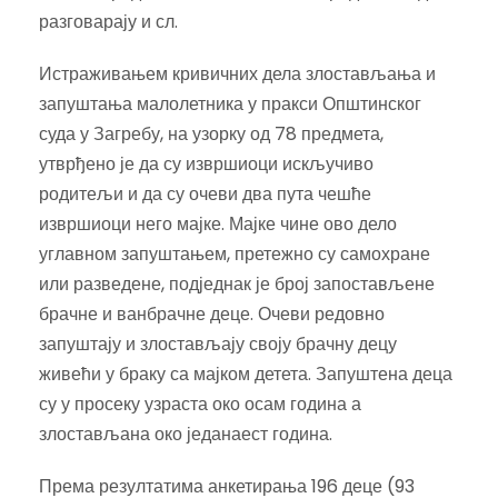
разговарају и сл.
Истраживањем кривичних дела злостављања и
запуштања малолетника у пракси Општинског
суда у Загребу, на узорку од 78 предмета,
утврђено је да су извршиоци искључиво
родитељи и да су очеви два пута чешће
извршиоци него мајке. Мајке чине ово дело
углавном запуштањем, претежно су самохране
или разведене, подједнак је број запостављене
брачне и ванбрачне деце. Очеви редовно
запуштају и злостављају своју брачну децу
живећи у браку са мајком детета. Запуштена деца
су у просеку узраста око осам година а
злостављана око једанаест година.
Према резултатима анкетирања 196 деце (93