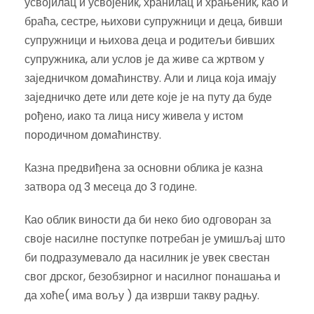
усвојилац и усвојеник, хранилац и храњеник, као и
браћа, сестре, њихови супружници и деца, бивши
супружници и њихова деца и родитељи бивших
супружника, али услов је да живе са жртвом у
заједничком домаћинству. Али и лица која имају
заједничко дете или дете које је на путу да буде
рођено, иако та лица нису живела у истом
породичном домаћинству.
Казна предвиђена за основни облика је казна
затвора од 3 месеца до 3 године.
Као облик виности да би неко био одговоран за
своје насилне поступке потребан је умишљај што
би подразумевало да насилник је увек свестан
свог дрског, безобзирног и насилног понашања и
да хоће( има вољу ) да изврши такву радњу.