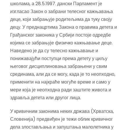
школама, а 28.5.1997. дански Парламент је
изгласао Закон о забрани телесног кажњавања
деце, који забрањује родитељима да туку своју
децу. У преднацртима Закона о правима детета и
Грађанског законика у Србији постоје одредбе
којима се забрањује физичко кажњавање деце.
Наведено је да су телесно кажњавање и
понижавајући поступци према детету у циљу
његовог дисциплиновања забрањени у свим
срединама, али да се могу, када је то неопходно,
применити на најкраће могуће време и само у
мери која је неопходна ради заштите живота и
здравља детета или другог лица.
У кривичним законима неких држава (Хрватска,
Словенија) предвиђен је тежи облик кривичног
дела злостављања и запуштања малолетника у