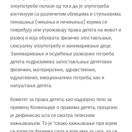
злоупотребе полази од тога да је злупотреба
континуум са различитим облицима и ступњевима
понашања (чињења и нечињења) којима се
повређују или угрожавају права детета на живот и
развој и која обухвата: физичко злостављање,
сексуалну злоупотребу и занемаривање деце.
Занемаривање и осујећење развојних потреба
детета подразумева запостављање дететових
физичких, материјалних, здравствених,
едукативних, емоционалних потреба, као и
напуштање детета.
Комитет за права детета, као надзорно тело за
примену Конвенције о правима детета, прецизно
је дефинисао шта се сматра телесним
кажњавањем. То је “свако кажњавање при којем
се користи физичка сила и које има за циљ да се