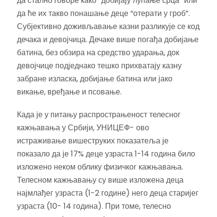
да стално говоре како “добијају лупање срца” или
да ће их такво понашање деце “отерати у гроб”.
Субјективно доживљавање казни разликује се код
дечака и девојчица. Дечаке више погађа добијање
батина, без обзира на средство ударања, док
девојчице подједнако тешко прихватају казну
забране изласка, добијање батина или јако
викање, вређање и псовање.
Када је у питању распрострањеност телесног
кажњавања у Србији, УНИЦЕФ- ово
истраживање вишеструких показатеља је
показало да је 17% деце узраста 1-14 година било
изложено неком облику физичког кажњавања.
Телесном кажњавању су више изложена деца
најмлађег узраста (1-2 године) него деца старијег
узраста (10- 14 година). При томе, телесно