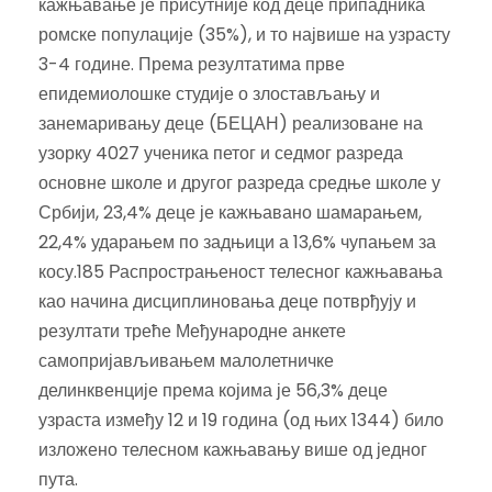
кажњавање је присутније код деце припадника
ромске популације (35%), и то највише на узрасту
3-4 године. Према резултатима прве
епидемиолошке студије о злостављању и
занемаривању деце (БЕЦАН) реализоване на
узорку 4027 ученика петог и седмог разреда
основне школе и другог разреда средње школе у
Србији, 23,4% деце је кажњавано шамарањем,
22,4% ударањем по задњици а 13,6% чупањем за
косу.185 Распрострањеност телесног кажњавања
као начина дисциплиновања деце потврђују и
резултати треће Међународне анкете
самопријављивањем малолетничке
делинквенције према којима је 56,3% деце
узраста између 12 и 19 година (од њих 1344) било
изложено телесном кажњавању више од једног
пута.