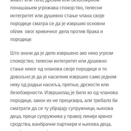
понашањем угрожава спокојство, телесни
интегритет или душевно стање члана своје
породице сматра се да је извршио основни
облик овог кривичног дела против брака и
породице.
Што значи да је дело извршено ако неко угрози
спокојство, телесни интегритет или душевно
стање неког од чланова своје породице и то
довољно је да је насилник извршио само једном
неку од радњи насиља, претње, дрскости или
безобзирности. Извршилац је било ко од чланова
породице, закон их не прецизира, али требало би
сматрати да се ту убрајају супружници, њихова
деца, преци супружника у правој линији крвног
сродства, ванбрачни партнери и њихова деца,