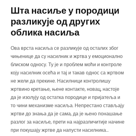
Шта насиље у породици
разликује од других
облика насиља
Ова врста насиља се разликује од осталих због
чињенице да су насилник и жртва у емоционално
блиском односу. Ту је и проблем моћи и контроле
коју насилник осећа и тај и такав однос са жртвом
не жели да прекине. Насилници контролишу
жртвино кретање, њене контакте, новац, настоје
да је изолују од остатка породице и пријатеља и
то чини механизме насиља. Непрестано стављају
жртви до знања да је сама, да је њено понашање
разлог за насиље, прети на најразличитије начине
при покушају жртве да напусти насилника…