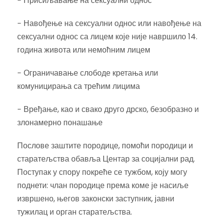
− Присиљавање на сексуални однос
− Навођење на сексуални однос или навођење на
сексуални однос са лицем које није навршило 14.
година живота или немоћним лицем
− Ограничавање слободе кретања или
комуницирања са трећим лицима
− Вређање, као и свако друго дрско, безобразно и
злонамерно понашање
Послове заштите породице, помоћи породици и
старатељства обавља Центар за социјални рад.
Поступак у спору покреће се тужбом, коју могу
поднети: члан породице према коме је насиље
извршено, његов законски заступник, јавни
тужилац и орган старатељства.