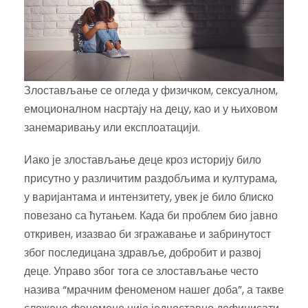
Злостављање се огледа у физичком, сексуалном,
емоционалном насртају на децу, као и у њиховом
занемаривању или експлоатацији.
Иако је злостављање деце кроз историју било
присутно у различитим раздобљима и културама,
у варијантама и интензитету, увек је било блиско
повезано са ћутањем. Када би проблем био јавно
откривен, изазвао би згражавање и забринутост
због последицана здравље, добробит и развој
деце. Управо због тога се злостављање често
назива “мрачним феноменом нашег доба”, а такве