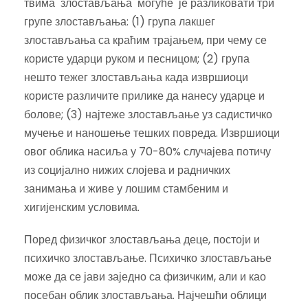
твима злостављања могуће је разликовати три
групе злостављања: (1) група лакшег
злостављања са краћим трајањем, при чему се
користе ударци руком и песницом; (2) група
нешто тежег злостављања када извршиоци
користе различите прилике да нанесу ударце и
болове; (3) најтеже злостављање уз садистичко
мучење и наношење тешких повреда. Извршиоци
овог облика насиља у 70-80% случајева потичу
из социјално нижих слојева и радничких
занимања и живе у лошим стамбеним и
хигијенским условима.
Поред физичког злостављања деце, постоји и
психичко злостављање. Психичко злостављање
може да се јави заједно са физичким, али и као
посебан облик злостављања. Најчешћи облици