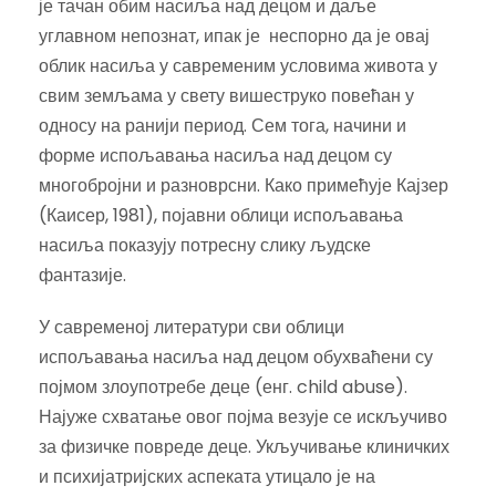
је тачан обим насиља над децом и даље
углавном непознат, ипак је неспорно да је овај
облик насиља у савременим условима живота у
свим земљама у свету вишеструко повећан у
односу на ранији период. Сем тога, начини и
форме испољавања насиља над децом су
многобројни и разноврсни. Како примећује Кајзер
(Каисер, 1981), појавни облици испољавања
насиља показују потресну слику људске
фантазије.
У савременој литератури сви облици
испољавања насиља над децом обухваћени су
појмом злоупотребе деце (енг. child abuse).
Најуже схватање овог појма везује се искључиво
за физичке повреде деце. Укључивање клиничких
и психијатријских аспеката утицало је на