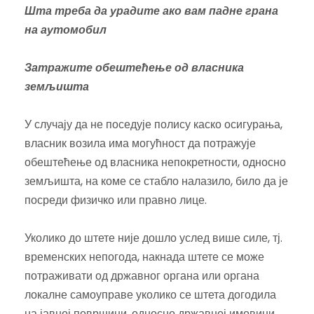
Шта треба да урадите ако вам падне грана
на аутомобил
Затражите обештећење од власника
земљишта
У случају да не поседује полису каско осигурања,
власник возила има могућност да потражује
обештећење од власника непокретности, односно
земљишта, на коме се стабло налазило, било да је
посреди физичко или правно лице.
Уколико до штете није дошло услед више силе, тј.
временских непогода, накнада штете се може
потраживати од државног органа или органа
локалне самоуправе уколико се штета догодила
на јавној површини, односно државној имовини.