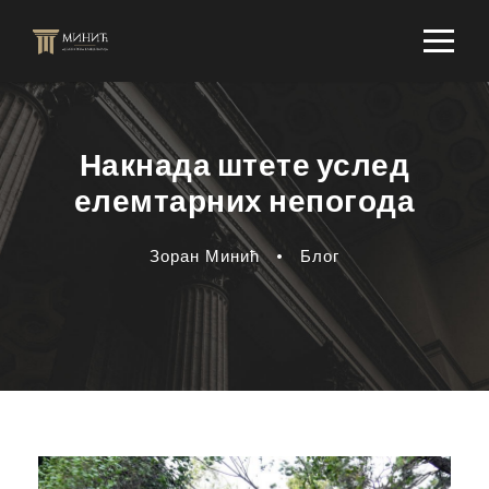
Накнада штете услед
елемтарних непогода
Зоран Минић
•
Блог