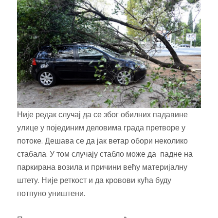
Није редак случај да се због обилних падавине
улице у појединим деловима града претворе у
потоке. Дешава се да јак ветар обори неколико
стабала. У том случају стабло може да падне на
паркирана возила и причини већу материјалну
штету. Није реткост и да кровови кућа буду
потпуно уништени.