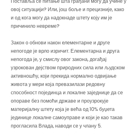
Поставља се питање шта грађани могу да учине у
овој ситуацији? Или, још боље и прецизније, како
и од кога могу да надокнаде штету коју им је
причинило невреме?
Закон о обнови након елементарне и друге
непогоде је врло изричит. Елементарна и друга
непогода је, у смислу овог закона, догађај
узрокован дејством природних сила или људском
активношћу, који прекида нормално одвијање
живота у мери која превазилази редовну
способност појединца и локалне заједнице да се
опораве без помоћи државе и проузрокује
материјалну штету која је већа од 10% буџета
јединице локалне самоуправе и који је као такав
прогласила Влада, наводи се у члану 5.