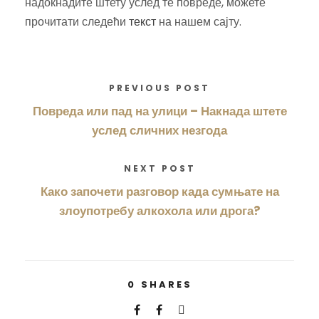
надокнадите штету услед те повреде, можете
прочитати следећи
текст
на нашем сајту.
PREVIOUS POST
Повреда или пад на улици – Накнада штете
услед сличних незгода
NEXT POST
Како започети разговор када сумњате на
злоупотребу алкохола или дрога?
0
SHARES