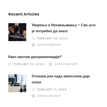
Recent Articles
Уверење о Некажњавању – Све што
је потребно да знате
FEBRUARY 26, 2024
ЗОРАН МИНИЋ
Како против дискриминације?
FEBRUARY 23, 2024
ЗОРАН МИНИЋ
Отказни рок када запослени даје
отказ
FEBRUARY 21, 2024
ЗОРАН МИНИЋ