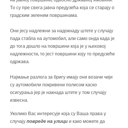
То су пре свега јавна предузећа која се старају о
градским зеленим површинама.
Они јесу надлежни за надокнаду штете у случају
пада стабла на аутомобил, али само онда када је
до тога дошло на површини која је у њиховој
надлежности, то јест површини коју то предузеће
одржава.
Најмање разлога за бригу имају они возачи чији
су аутомобили покривени полисом каско
осигурања јер је накнада штете у том случају
извесна.
Уколико Вас интересује која су Ваша права у
случају
повреде на улици
и како можете да