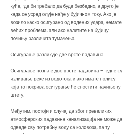
куће, где би требало да буде безбедно, а друго је
када се усред олује нађе у бујичном току. Ако је
возило каско осигурано од водених удара, немате
већих проблема, али ако налетите на бујицу
почињу различита тумачења.
Осигурање разликује две врсте падавина
Осигурање познаје две врсте падавина – једне су
изливање реке из водотока и ако имате полису
која то покрива осигурање ће сностити начињену
штету.
Међутим, постоји и случај да због превеликих
атмосферских падавина канализација не може да
одведе сву потребну воду са коловоза, па ту