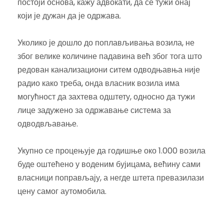
постоји основа, кажу адвокати, да се тужи онај
који је дужан да је одржава.
Уколико је дошло до поплављивања возила, не
због велике количине падавина већ због тога што
редован канализациони ситем одводњавња није
радио како треба, онда власник возила има
могућност да захтева одштету, односно да тужи
лице задужено за одржавање система за
одводвљавање.
Укупно се процењује да годишње око 1.000 возила
буде оштећено у воденим бујицама, већину сами
власници поправљају, а негде штета превазилази
цену самог аутомобила.