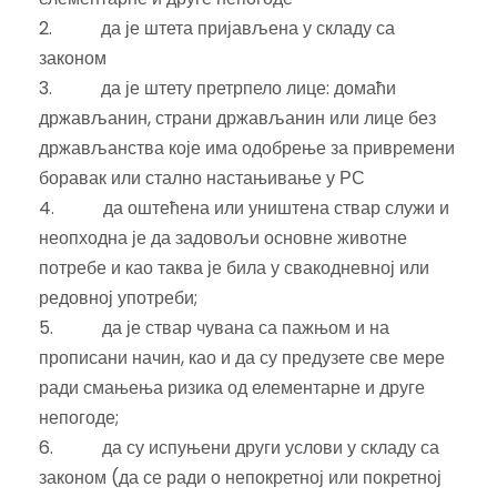
2. да је штета пријављена у складу са
законом
3. да је штету претрпело лице: домаћи
држављанин, страни држављанин или лице без
држављанства које има одобрење за привремени
боравак или стално настањивање у РС
4. да оштећена или уништена ствар служи и
неопходна је да задовољи основне животне
потребе и као таква је била у свакодневној или
редовној употреби;
5. да је ствар чувана са пажњом и на
прописани начин, као и да су предузете све мере
ради смањења ризика од елементарне и друге
непогоде;
6. да су испуњени други услови у складу са
законом (да се ради о непокретној или покретној