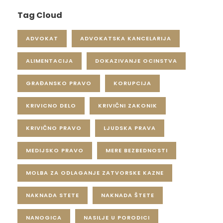
Tag Cloud
ADVOKAT
ADVOKATSKA KANCELARIJA
ALIMENTACIJA
DOKAZIVANJE OCINSTVA
GRAĐANSKO PRAVO
KORUPCIJA
KRIVICNO DELO
KRIVIČNI ZAKONIK
KRIVIČNO PRAVO
LJUDSKA PRAVA
MEDIJSKO PRAVO
MERE BEZBEDNOSTI
MOLBA ZA ODLAGANJE ZATVORSKE KAZNE
NAKNADA STETE
NAKNADA ŠTETE
NANOGICA
NASILJE U PORODICI