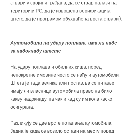
ствари у својини грађана, да се ствар налази на
територији РС, да је извршена верификација
штете, да је програмом обухваћена врста ствари).
Аутомобили на удару поплава, има ли наде
за надокнаду штете
На удару поплава и обилних киша, поред
непокретне имовине често се нађу и аутомобили.
Штета је тада велика, али поставља се питање
имају ли власници аутомобила право на било
какву надокнаду, па чак и кад су им кола каско
осигурана.
Разликују се две врсте потапања аутомобила.
Једна је када се возило остави на месту поред