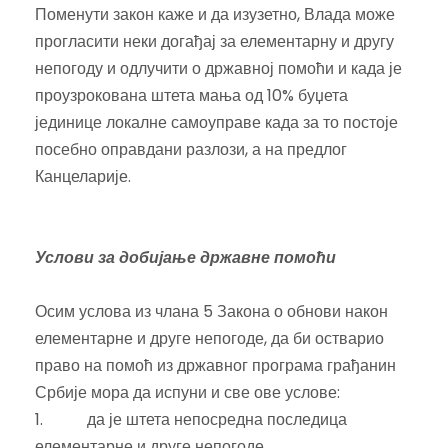
Поменути закон каже и да изузетно, Влада може
прогласити неки догађај за елементарну и другу
непогоду и одлучити о државној помоћи и када је
проузрокована штета мања од 10% буџета
јединице локалне самоуправе када за то постоје
посебно оправдани разлози, а на предлог
Канцеларије.
Услови за добијање државне помоћи
Осим услова из члана 5 Закона о обнови након
елементарне и друге непогоде, да би остварио
право на помоћ из државног програма грађанин
Србије мора да испуни и све ове услове:
1. да је штета непосредна последица
елементарне и друге непогоде