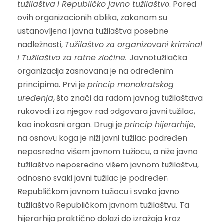
tužilaštva i Republičko javno tužilaštvo
. Pored
ovih organizacionih oblika, zakonom su
ustanovljena i javna tužilaštva posebne
nadležnosti,
Tužilaštvo za organizovani kriminal
i Tužilaštvo za ratne zločine.
Javnotužilačka
organizacija zasnovana je na određenim
principima. Prvi je
princip monokratskog
uređenja
, što znači da radom javnog tužilaštava
rukovodi i za njegov rad odgovara javni tužilac,
kao inokosni organ. Drugi je
princip hijerarhije
,
na osnovu koga je niži javni tužilac podređen
neposredno višem javnom tužiocu, a niže javno
tužilaštvo neposredno višem javnom tužilaštvu,
odnosno svaki javni tužilac je podređen
Republičkom javnom tužiocu i svako javno
tužilaštvo Republičkom javnom tužilaštvu. Ta
hijerarhija praktično dolazi do izražaja kroz