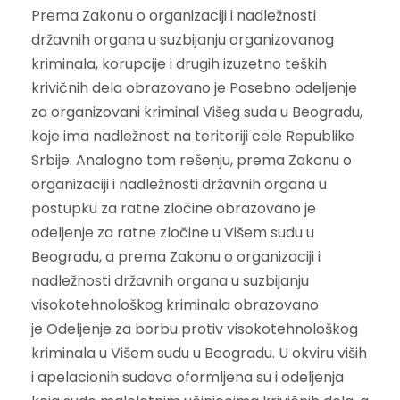
Prema Zakonu o organizaciji i nadležnosti
državnih organa u suzbijanju organizovanog
kriminala, korupcije i drugih izuzetno teških
krivičnih dela obrazovano je Posebno odeljenje
za organizovani kriminal Višeg suda u Beogradu,
koje ima nadležnost na teritoriji cele Republike
Srbije. Analogno tom rešenju, prema Zakonu o
organizaciji i nadležnosti državnih organa u
postupku za ratne zločine obrazovano je
odeljenje za ratne zločine u Višem sudu u
Beogradu, a prema Zakonu o organizaciji i
nadležnosti državnih organa u suzbijanju
visokotehnološkog kriminala obrazovano
je Odeljenje za borbu protiv visokotehnološkog
kriminala u Višem sudu u Beogradu. U okviru viših
i apelacionih sudova oformljena su i odeljenja