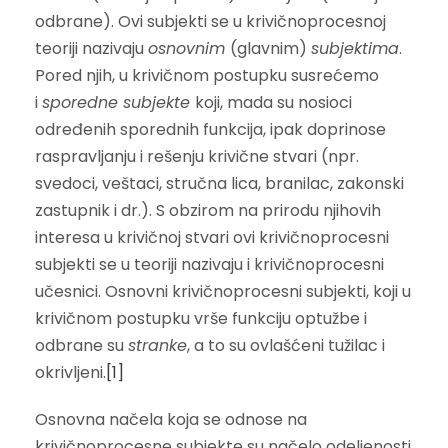
odbrane). Ovi subjekti se u krivičnoprocesnoj
teoriji nazivaju
osnovnim
(glavnim)
subjektima
.
Pored njih, u krivičnom postupku susrećemo
i
sporedne subjekte
koji, mada su nosioci
određenih sporednih funkcija, ipak doprinose
raspravljanju i rešenju krivične stvari (npr.
svedoci, veštaci, stručna lica, branilac, zakonski
zastupnik i dr.). S obzirom na prirodu njihovih
interesa u krivičnoj stvari ovi krivičnoprocesni
subjekti se u teoriji nazivaju i krivičnoprocesni
učesnici. Osnovni krivičnoprocesni subjekti, koji u
krivičnom postupku vrše funkciju optužbe i
odbrane su
stranke
, a to su ovlašćeni tužilac i
okrivljeni.
[1]
Osnovna načela koja se odnose na
krivičnoprocesne subjekte su načelo odeljenosti