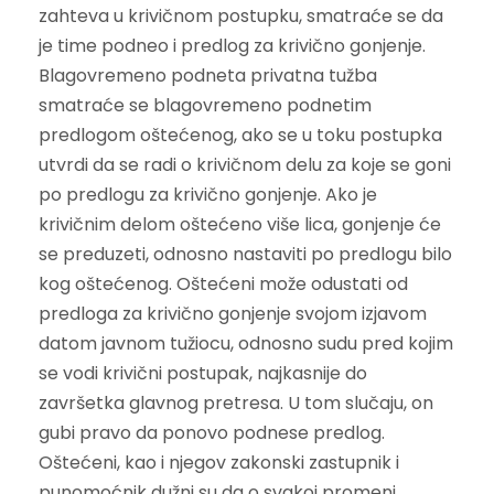
zahteva u krivičnom postupku, smatraće se da
je time podneo i predlog za krivično gonjenje.
Blagovremeno podneta privatna tužba
smatraće se blagovremeno podnetim
predlogom oštećenog, ako se u toku postupka
utvrdi da se radi o krivičnom delu za koje se goni
po predlogu za krivično gonjenje. Ako je
krivičnim delom oštećeno više lica, gonjenje će
se preduzeti, odnosno nastaviti po predlogu bilo
kog oštećenog.
Oštećeni može odustati od
predloga za krivično gonjenje svojom izjavom
datom javnom tužiocu, odnosno sudu pred kojim
se vodi krivični postupak, najkasnije do
završetka glavnog pretresa. U tom slučaju, on
gubi pravo da ponovo podnese predlog.
Oštećeni, kao i njegov zakonski zastupnik i
punomoćnik dužni su da o svakoj promeni