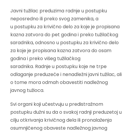
Javni tužilac preduzima radnje u postupku
neposredno ili preko svog zamenika, a
u postupku za krivično delo za koje je propisana
kazna zatvora do pet godina i preko tužilačkog
saradnika, odnosno u postupku za krivično delo
za koje je propisana kazna zatvora do osam
godina i preko višeg tužilačkog
saradnika. Radnje u postupku koje ne trpe
odlaganje preduzeće i nenadležni javni tužilac, ali
o tome mora odmah obavestiti nadležnog
javnog tužioca.
Svi organi koji učestvuju u predistražnom
postupku dužni su da o svakoj radnji preduzetoj u
cilju otkrivanja krivičnog dela ili pronalaženja
osumnjičenog obaveste nadležnog javnog