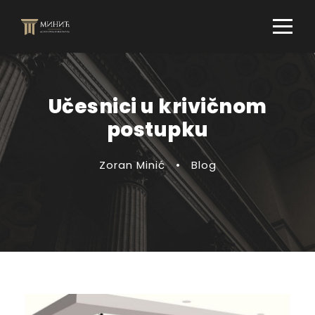
Učesnici u krivičnom
postupku
Zoran Minić
•
Blog