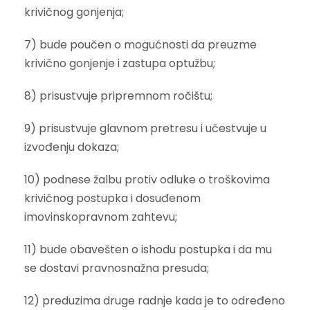
krivičnog gonjenja;
7) bude poučen o mogućnosti da preuzme
krivično gonjenje i zastupa optužbu;
8) prisustvuje pripremnom ročištu;
9) prisustvuje glavnom pretresu i učestvuje u
izvođenju dokaza;
10) podnese žalbu protiv odluke o troškovima
krivičnog postupka i dosuđenom
imovinskopravnom zahtevu;
11) bude obavešten o ishodu postupka i da mu
se dostavi pravnosnažna presuda;
12) preduzima druge radnje kada je to određeno