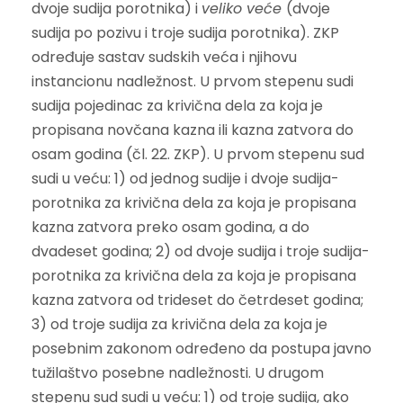
dvoje sudija porotnika) i
veliko veće
(dvoje
sudija po pozivu i troje sudija porotnika). ZKP
određuje sastav sudskih veća i njihovu
instancionu nadležnost. U prvom stepenu sudi
sudija pojedinac za krivična dela za koja je
propisana novčana kazna ili kazna zatvora do
osam godina (čl. 22. ZKP). U prvom stepenu sud
sudi u veću: 1) od jednog sudije i dvoje sudija-
porotnika za krivična dela za koja je propisana
kazna zatvora preko osam godina, a do
dvadeset godina; 2) od dvoje sudija i troje sudija-
porotnika za krivična dela za koja je propisana
kazna zatvora od trideset do četrdeset godina;
3) od troje sudija za krivična dela za koja je
posebnim zakonom određeno da postupa javno
tužilaštvo posebne nadležnosti. U drugom
stepenu sud sudi u veću: 1) od troje sudija, ako