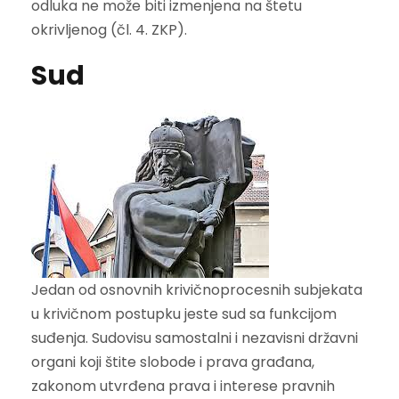
odluka ne može biti izmenjena na štetu
okrivljenog (čl. 4. ZKP).
Sud
Jedan od osnovnih krivičnoprocesnih subjekata
u krivičnom postupku jeste sud sa funkcijom
suđenja. Sudovisu samostalni i nezavisni državni
organi koji štite slobode i prava građana,
zakonom utvrđena prava i interese pravnih