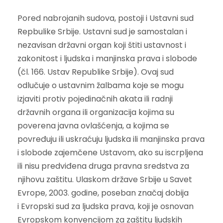
Pored nabrojanih sudova, postoji i Ustavni sud
Repbulike Srbije. Ustavni sud je samostalan i
nezavisan državni organ koji štiti ustavnost i
zakonitost i ljudska i manjinska prava i slobode
(čl. 166. Ustav Republike Srbije). Ovaj sud
odlučuje o ustavnim žalbama koje se mogu
izjaviti protiv pojedinačnih akata ili radnji
državnih organa ili organizacija kojima su
poverena javna ovlašćenja, a kojima se
povređuju ili uskraćuju ljudska ili manjinska prava
i slobode zajemčene Ustavom, ako su iscrpljena
ili nisu predviđena druga pravna sredstva za
njihovu zaštitu. Ulaskom države Srbije u Savet
Evrope, 2003. godine, poseban značaj dobija
i Evropski sud za ljudska prava, koji je osnovan
Evropskom konvencijom za zaštitu ljudskih