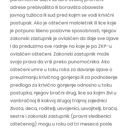
adrese prebivališta ili boravišta obaveste
javnog tužioca ili sud pred kojim se vodi krivični
postupak.
Ako je oštećeni maloletnik ili lice koje
je potpuno lišeno poslovne sposobnosti, njegov
zakonski zastupnik je ovlašćen da daje sve izjave
i da preduzima sve radnje na koje je po ZKP-u
ovlašćen oštećeni. Zakonski zastupnik može
svoja prava da vrši preko punomoćnika.
Ako
oštećeni umre u toku roka za davanje izjave o
preuzimanju krivičnog gonjenja ili za podnošenje
predloga za krivično gonjenje odnosno u toku
postupka, njegov bračni drug, lice sa kojim živi u
vanbračnoj ili kakvoj drugoj trajnoj zajednici
života, deca, roditelji, usvojenici, usvojitelji, braća,
sestre i zakonski zastupnik (pravni sledbenici
oštećenog) mogu u roku od tri meseca posle