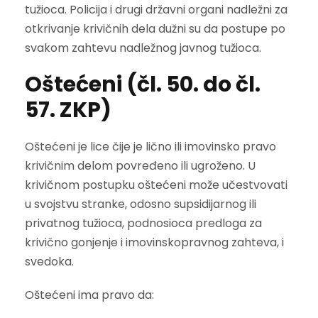
tužioca. Policija i drugi državni organi nadležni za
otkrivanje krivičnih dela dužni su da postupe po
svakom zahtevu nadležnog javnog tužioca.
Oštećeni (čl. 50. do čl.
57. ZKP)
Oštećeni je lice čije je lično ili imovinsko pravo
krivičnim delom povređeno ili ugroženo. U
krivičnom postupku oštećeni može učestvovati
u svojstvu stranke, odosno supsidijarnog ili
privatnog tužioca, podnosioca predloga za
krivično gonjenje i imovinskopravnog zahteva, i
svedoka.
Oštećeni ima pravo da: