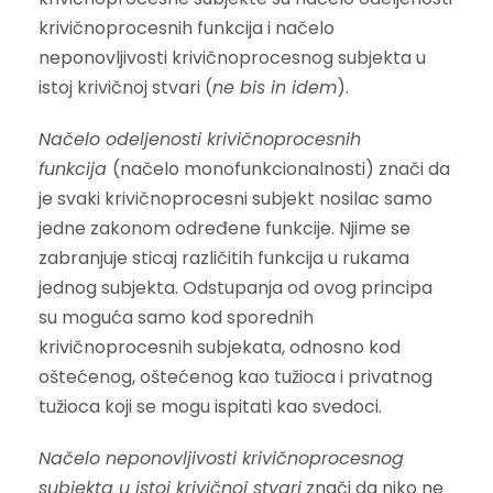
krivičnoprocesnih funkcija i načelo
neponovljivosti krivičnoprocesnog subjekta u
istoj krivičnoj stvari (
ne bis in idem
).
Načelo odeljenosti krivičnoprocesnih
funkcija
(načelo monofunkcionalnosti) znači da
je svaki krivičnoprocesni subjekt nosilac samo
jedne zakonom određene funkcije. Njime se
zabranjuje sticaj različitih funkcija u rukama
jednog subjekta. Odstupanja od ovog principa
su moguća samo kod sporednih
krivičnoprocesnih subjekata, odnosno kod
oštećenog, oštećenog kao tužioca i privatnog
tužioca koji se mogu ispitati kao svedoci.
Načelo neponovljivosti krivičnoprocesnog
subjekta u istoj krivičnoj stvari
znači da niko ne