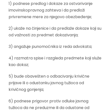
1) podnese predlog i dokaze za ostvarivanje
imovinskopravnog zahteva i da predloži
privremene mere za njegovo obezbeđenje;
2) ukaže na činjenice i da predlaže dokaze koji su
od važnosti za predmet dokazivanja;
3) angažuje punomoćnika iz reda advokata;
4) razmatra spise i razgleda predmete koji služe
kao dokaz;
5) bude obavešten o odbacivanju krivične
prijave ili o odustanku javnog tužioca od
krivičnog gonjenja;
6) podnese prigovor protiv odluke javnog
tužioca da ne preduzme ili da odustane od