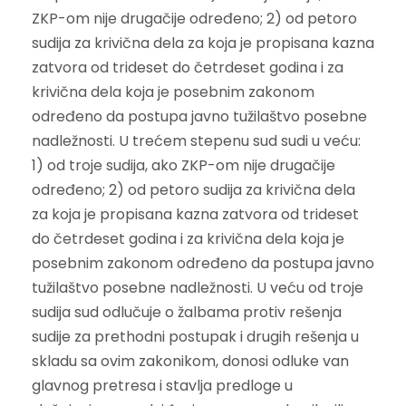
ZKP-om nije drugačije određeno; 2) od petoro
sudija za krivična dela za koja je propisana kazna
zatvora od trideset do četrdeset godina i za
krivična dela koja je posebnim zakonom
određeno da postupa javno tužilaštvo posebne
nadležnosti. U trećem stepenu sud sudi u veću:
1) od troje sudija, ako ZKP-om nije drugačije
određeno; 2) od petoro sudija za krivična dela
za koja je propisana kazna zatvora od trideset
do četrdeset godina i za krivična dela koja je
posebnim zakonom određeno da postupa javno
tužilaštvo posebne nadležnosti. U veću od troje
sudija sud odlučuje o žalbama protiv rešenja
sudije za prethodni postupak i drugih rešenja u
skladu sa ovim zakonikom, donosi odluke van
glavnog pretresa i stavlja predloge u