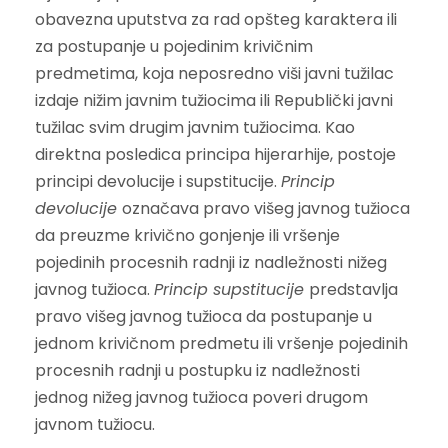
obavezna uputstva za rad opšteg karaktera ili
za postupanje u pojedinim krivičnim
predmetima, koja neposredno viši javni tužilac
izdaje nižim javnim tužiocima ili Republički javni
tužilac svim drugim javnim tužiocima. Kao
direktna posledica principa hijerarhije, postoje
principi devolucije i supstitucije.
Princip
devolucije
označava pravo višeg javnog tužioca
da preuzme krivično gonjenje ili vršenje
pojedinih procesnih radnji iz nadležnosti nižeg
javnog tužioca.
Princip supstitucije
predstavlja
pravo višeg javnog tužioca da postupanje u
jednom krivičnom predmetu ili vršenje pojedinih
procesnih radnji u postupku iz nadležnosti
jednog nižeg javnog tužioca poveri drugom
javnom tužiocu.