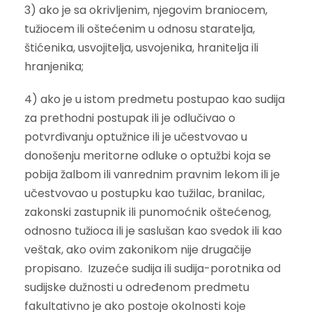
3) ako je sa okrivljenim, njegovim braniocem,
tužiocem ili oštećenim u odnosu staratelja,
štićenika, usvojitelja, usvojenika, hranitelja ili
hranjenika;
4) ako je u istom predmetu postupao kao sudija
za prethodni postupak ili je odlučivao o
potvrđivanju optužnice ili je učestvovao u
donošenju meritorne odluke o optužbi koja se
pobija žalbom ili vanrednim pravnim lekom ili je
učestvovao u postupku kao tužilac, branilac,
zakonski zastupnik ili punomoćnik oštećenog,
odnosno tužioca ili je saslušan kao svedok ili kao
veštak, ako ovim zakonikom nije drugačije
propisano. Izuzeće sudija ili sudija-porotnika od
sudijske dužnosti u određenom predmetu
fakultativno je ako postoje okolnosti koje