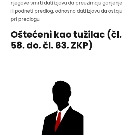
njegove smrti dati izjavu da preuzimaju gonjenje
ili podneti predlog, odnosno dati izjavu da ostaju
pri predlogu.
Oštećeni kao tužilac (čl.
58. do. čl. 63. ZKP)