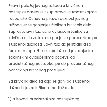
Pravni položaj javnog tužioca u krivičnom
postupku određuje skup prava i dužnosti kojima
raspolaže. Osnovno pravo i dužnost javnog
tužioca jeste gonjenje učinilaca krivičnih dela.
Zapravo, javni tužilac je ovlašćeni tužilac za
krivična dela za koja se gonjenje poreduzima po
službenoj dužnosti. Javni tužilac je stranka sa
funkcijom optužbe i raspolaže odgovarajućim
zakonskim ovlašćenjima počevši od
predistražnog postupka, pa do pravosnažnog
okončanja krivičnog postupka.
Za krivična dela za koja se goni po službenoj
dužnosti, javni tužilac je nadležan da:
1) rukovodi predistražnim postupkom;