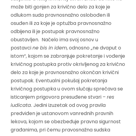
može biti gonjen za krivično delo za koje je
odlukom suda pravnosnažno oslobođen ili
osuđen ili za koje je optužba pravnosnažno
odbijena ili je postupak pravnosnažno
obustavljen. Načelo ima svoj osnov u
postavci
ne bis in idem
, odnosno „ne dvaput o
istom“, kojom se zabranjuje pokretanje i vođenje
krivičnog postupka protiv okrivljenog za krivično
delo za koje je pravnosnažno okončan krivični
postupak. Eventualni pokušaj pokretanja
krivičnog postupka u ovom slučaju sprečava se
isticanjem prigovora presuđene stvari –
res
iudicata.
Jedini izuzetak od ovog pravila
predviđen je ustanovom vanrednih pravnih
lekova, kojom se obezbeđuje pravna sigurnost
građanima, pri čemu pravosnažna sudska