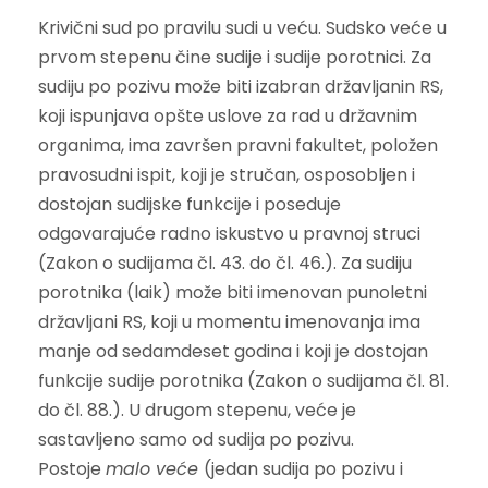
Krivični sud po pravilu sudi u veću. Sudsko veće u
prvom stepenu čine sudije i sudije porotnici. Za
sudiju po pozivu može biti izabran državljanin RS,
koji ispunjava opšte uslove za rad u državnim
organima, ima završen pravni fakultet, položen
pravosudni ispit, koji je stručan, osposobljen i
dostojan sudijske funkcije i poseduje
odgovarajuće radno iskustvo u pravnoj struci
(Zakon o sudijama čl. 43. do čl. 46.). Za sudiju
porotnika (laik) može biti imenovan punoletni
državljani RS, koji u momentu imenovanja ima
manje od sedamdeset godina i koji je dostojan
funkcije sudije porotnika (Zakon o sudijama čl. 81.
do čl. 88.). U drugom stepenu, veće je
sastavljeno samo od sudija po pozivu.
Postoje
malo veće
(jedan sudija po pozivu i