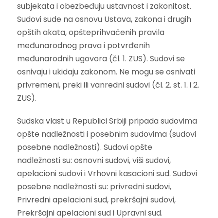
subjekata i obezbeđuju ustavnost i zakonitost.
Sudovi sude na osnovu Ustava, zakona i drugih
opštih akata, opšteprihvaćenih pravila
međunarodnog prava i potvrđenih
međunarodnih ugovora (čl. 1. ZUS). Sudovi se
osnivaju i ukidaju zakonom. Ne mogu se osnivati
privremeni, preki ili vanredni sudovi (čl. 2. st. 1. i 2.
ZUS).
Sudska vlast u Republici Srbiji pripada sudovima
opšte nadležnosti i posebnim sudovima (sudovi
posebne nadležnosti). Sudovi opšte
nadležnosti su: osnovni sudovi, viši sudovi,
apelacioni sudovi i Vrhovni kasacioni sud. Sudovi
posebne nadležnosti su: privredni sudovi,
Privredni apelacioni sud, prekršajni sudovi,
Prekršajni apelacioni sud i Upravni sud.