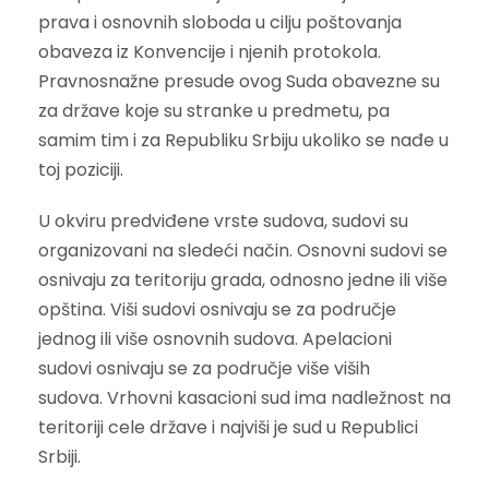
prava i osnovnih sloboda u cilju poštovanja
obaveza iz Konvencije i njenih protokola.
Pravnosnažne presude ovog Suda obavezne su
za države koje su stranke u predmetu, pa
samim tim i za Republiku Srbiju ukoliko se nađe u
toj poziciji.
U okviru predviđene vrste sudova, sudovi su
organizovani na sledeći način. Osnovni sudovi se
osnivaju za teritoriju grada, odnosno jedne ili više
opština. Viši sudovi osnivaju se za područje
jednog ili više osnovnih sudova. Apelacioni
sudovi osnivaju se za područje više viših
sudova. Vrhovni kasacioni sud ima nadležnost na
teritoriji cele države i najviši je sud u Republici
Srbiji.