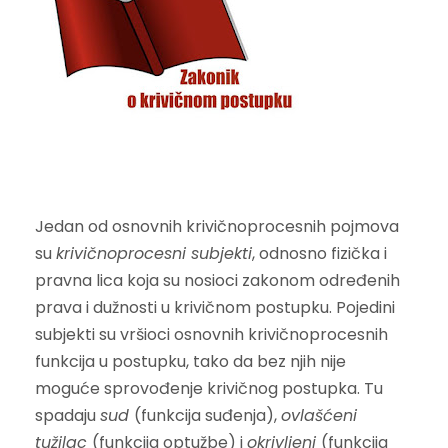
Jedan od osnovnih krivičnoprocesnih pojmova
su
krivičnoprocesni subjekti
, odnosno fizička i
pravna lica koja su nosioci zakonom određenih
prava i dužnosti u krivičnom postupku. Pojedini
subjekti su vršioci osnovnih krivičnoprocesnih
funkcija u postupku, tako da bez njih nije
moguće sprovođenje krivičnog postupka. Tu
spadaju
sud
(funkcija suđenja),
ovlašćeni
tužilac
(funkcija optužbe) i
okrivljeni
(funkcija