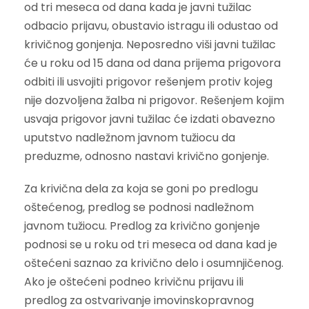
od tri meseca od dana kada je javni tužilac
odbacio prijavu, obustavio istragu ili odustao od
krivičnog gonjenja. Neposredno viši javni tužilac
će u roku od 15 dana od dana prijema prigovora
odbiti ili usvojiti prigovor rešenjem protiv kojeg
nije dozvoljena žalba ni prigovor. Rešenjem kojim
usvaja prigovor javni tužilac će izdati obavezno
uputstvo nadležnom javnom tužiocu da
preduzme, odnosno nastavi krivično gonjenje.
Za krivična dela za koja se goni po predlogu
oštećenog, predlog se podnosi nadležnom
javnom tužiocu. Predlog za krivično gonjenje
podnosi se u roku od tri meseca od dana kad je
oštećeni saznao za krivično delo i osumnjičenog.
Ako je oštećeni podneo krivičnu prijavu ili
predlog za ostvarivanje imovinskopravnog