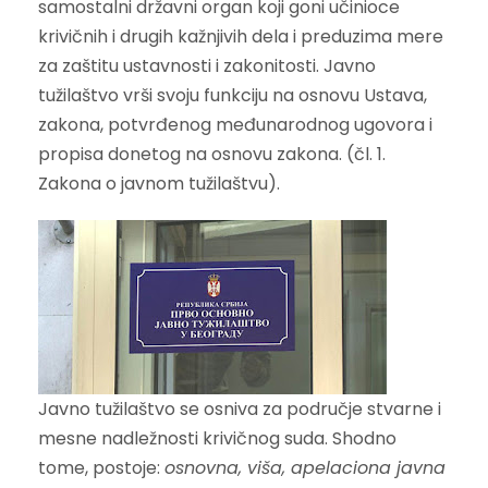
samostalni državni organ koji goni učinioce
krivičnih i drugih kažnjivih dela i preduzima mere
za zaštitu ustavnosti i zakonitosti. Javno
tužilaštvo vrši svoju funkciju na osnovu Ustava,
zakona, potvrđenog međunarodnog ugovora i
propisa donetog na osnovu zakona. (čl. 1.
Zakona o javnom tužilaštvu).
Javno tužilaštvo se osniva za područje stvarne i
mesne nadležnosti krivičnog suda. Shodno
tome, postoje:
osnovna, viša, apelaciona javna