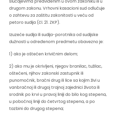
slučajevima predviđenim u ovom zakoniku ili u
drugom zakonu. Vrhovni kasacioni sud odlučuje
o zahtevu za zaštitu zakonitosti u veću od
petoro sudija (čl. 21. ZKP).
Izuzeće sudija ili sudija-porotnika od sudijske
dužnosti u određenom predmetu obavezno je:
1) ako je oštećen krivičnim delom;
2) ako mu je okrivljeni, njegov branilac, tužilac,
oštećeni, njihov zakonski zastupnik ili
punomoćnik, bračni drug ili lice sa kojim živi u
vanbračnoj ili drugoj trajnoj zajednici života ili
srodnik po krvi u pravoj liniji do bilo kog stepena,
u pobočnoj liniji do četvrtog stepena, a po
tazbini do drugog stepena;