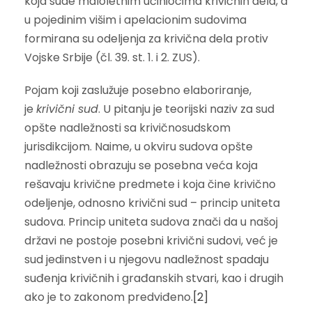
koja sude maloletnim učiniocima krivičnih dela, a
u pojedinim višim i apelacionim sudovima
formirana su odeljenja za krivična dela protiv
Vojske Srbije (čl. 39. st. 1. i 2. ZUS).
Pojam koji zaslužuje posebno elaboriranje,
je
krivični sud
. U pitanju je teorijski naziv za sud
opšte nadležnosti sa krivičnosudskom
jurisdikcijom. Naime, u okviru sudova opšte
nadležnosti obrazuju se posebna veća koja
rešavaju krivične predmete i koja čine krivično
odeljenje, odnosno krivični sud – princip uniteta
sudova. Princip uniteta sudova znači da u našoj
državi ne postoje posebni krivični sudovi, već je
sud jedinstven i u njegovu nadležnost spadaju
suđenja krivičnih i građanskih stvari, kao i drugih
ako je to zakonom predviđeno.
[2]