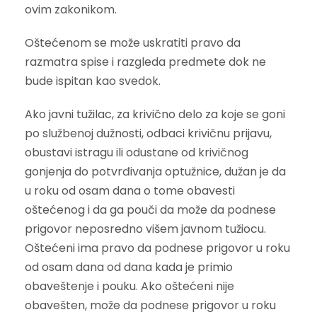
ovim zakonikom.
Oštećenom se može uskratiti pravo da
razmatra spise i razgleda predmete dok ne
bude ispitan kao svedok.
Ako javni tužilac, za krivično delo za koje se goni
po službenoj dužnosti, odbaci krivičnu prijavu,
obustavi istragu ili odustane od krivičnog
gonjenja do potvrđivanja optužnice, dužan je da
u roku od osam dana o tome obavesti
oštećenog i da ga pouči da može da podnese
prigovor neposredno višem javnom tužiocu.
Oštećeni ima pravo da podnese prigovor u roku
od osam dana od dana kada je primio
obaveštenje i pouku. Ako oštećeni nije
obavešten, može da podnese prigovor u roku