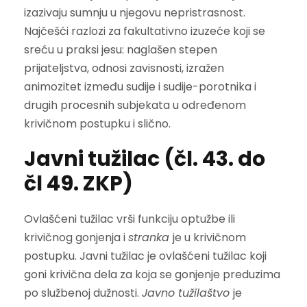
izazivaju sumnju u njegovu nepristrasnost.
Najčešći razlozi za fakultativno izuzeće koji se
sreću u praksi jesu: naglašen stepen
prijateljstva, odnosi zavisnosti, izražen
animozitet između sudije i sudije-porotnika i
drugih procesnih subjekata u određenom
krivičnom postupku i slično.
Javni tužilac (čl. 43. do
čl 49. ZKP)
Ovlašćeni tužilac vrši funkciju optužbe ili
krivičnog gonjenja i
stranka
je u krivičnom
postupku. Javni tužilac je ovlašćeni tužilac koji
goni krivična dela za koja se gonjenje preduzima
po službenoj dužnosti.
Javno tužilaštvo
je