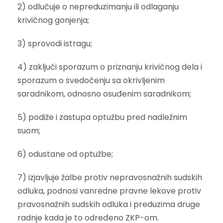
2) odlučuje o nepreduzimanju ili odlaganju
krivičnog gonjenja;
3) sprovodi istragu;
4) zaključi sporazum o priznanju krivičnog dela i
sporazum o svedočenju sa okrivljenim
saradnikom, odnosno osuđenim saradnikom;
5) podiže i zastupa optužbu pred nadležnim
suom;
6) odustane od optužbe;
7) izjavljuje žalbe protiv nepravosnažnih sudskih
odluka, podnosi vanredne pravne lekove protiv
pravosnažnih sudskih odluka i preduzima druge
radnje kada je to određeno ZKP-om.