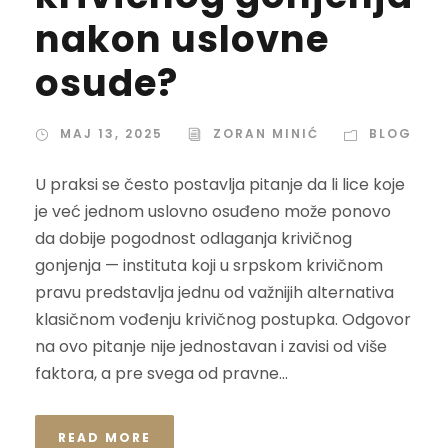
nakon uslovne
osude?
MAJ 13, 2025
ZORAN MINIĆ
BLOG
U praksi se često postavlja pitanje da li lice koje
je već jednom uslovno osuđeno može ponovo
da dobije pogodnost odlaganja krivičnog
gonjenja — instituta koji u srpskom krivičnom
pravu predstavlja jednu od važnijih alternativa
klasičnom vođenju krivičnog postupka. Odgovor
na ovo pitanje nije jednostavan i zavisi od više
faktora, a pre svega od pravne...
READ MORE