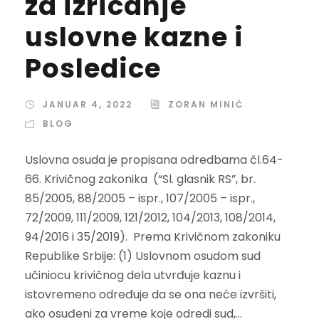
za izricanje
uslovne kazne i
Posledice
JANUAR 4, 2022
ZORAN MINIĆ
BLOG
Uslovna osuda je propisana odredbama čl.64-
66. Krivičnog zakonika (“Sl. glasnik RS”, br.
85/2005, 88/2005 – ispr., 107/2005 – ispr.,
72/2009, 111/2009, 121/2012, 104/2013, 108/2014,
94/2016 i 35/2019). Prema Krivičnom zakoniku
Republike Srbije: (1) Uslovnom osudom sud
učiniocu krivičnog dela utvrđuje kaznu i
istovremeno određuje da se ona neće izvršiti,
ako osuđeni za vreme koje odredi sud,...