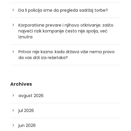
Da li policija sme da pregleda sadržaj torbe?
Korporativne prevare i njihovo otkrivanje: zašto
najveći rizik kompanije često nije spolja, već
iznutra
Pritvor nije kazna: kada država više nema pravo
da vas drži iza rešetaka?
Archives
avgust 2026
jul 2026
jun 2026