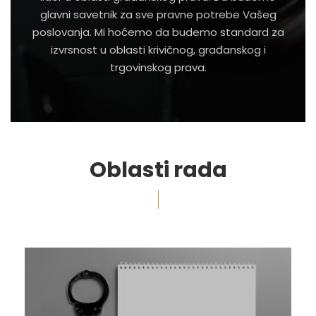
glavni savetnik za sve pravne potrebe Vašeg
poslovanja. Mi hoćemo da budemo standard za
izvrsnost u oblasti krivičnog, građanskog i
trgovinskog prava.
Oblasti rada