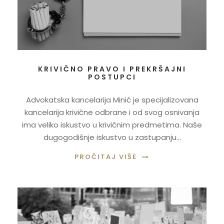
KRIVIČNO PRAVO I PREKRŠAJNI
POSTUPCI
Advokatska kancelarija Minić je specijalizovana
kancelarija krivične odbrane i od svog osnivanja
ima veliko iskustvo u krivičnim predmetima. Naše
dugogodišnje iskustvo u zastupanju...
PROČITAJ VIŠE