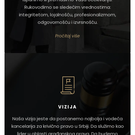
Rukovodimo se sledećim vrednostima:
integritetom, lojalnošću, profesionalizmom,
odgovornošću i izvrsnošću.
Pročitaj više
VIZIJA
Naša vizija jeste da postanemo najbolja i vodeća
kancelarija za krivično pravo u Srbiji. Da služimo kao
lider u oblasti građanskog prava. Da budemo