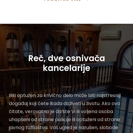
Reč, dve osnivača
kancelarije
Biti optužen za krivično delo može biti najstresniji
događaj koji ćete ikada doživeti u životu. Ako ovo
čitate, verovatno je da ste Vi ili voljena osoba
uhapšeni od strane policije ili optuženi od strane
javnog tužilaštva. Vaš ugled je narušen, slobode