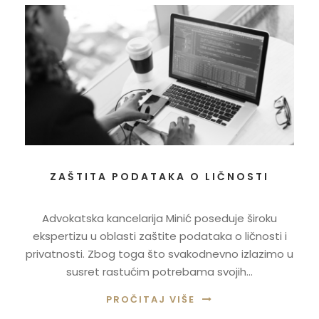
ZAŠTITA PODATAKA O LIČNOSTI
Advokatska kancelarija Minić poseduje široku
ekspertizu u oblasti zaštite podataka o ličnosti i
privatnosti. Zbog toga što svakodnevno izlazimo u
susret rastućim potrebama svojih...
PROČITAJ VIŠE