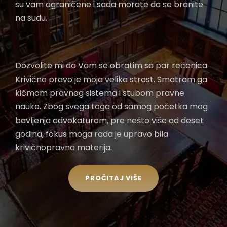
su vam ograničene i sada morate da se branite
na sudu.
Dozvolite mi da Vam se obratim sa par rečenica.
Krivično pravo je moja velika strast. Smatram ga
kičmom pravnog sistema i stubom pravne
nauke. Zbog svega toga od samog početka mog
bavljenja advokaturom, pre nešto više od deset
godina, fokus moga rada je upravo bila
krivičnopravna materija.
PROČITAJ VIŠE