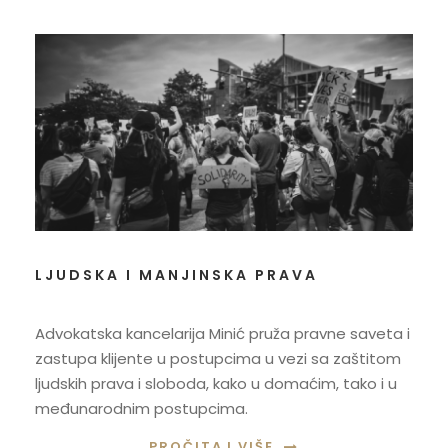
LJUDSKA I MANJINSKA PRAVA
Advokatska kancelarija Minić pruža pravne saveta i
zastupa klijente u postupcima u vezi sa zaštitom
ljudskih prava i sloboda, kako u domaćim, tako i u
međunarodnim postupcima.
PROČITAJ VIŠE