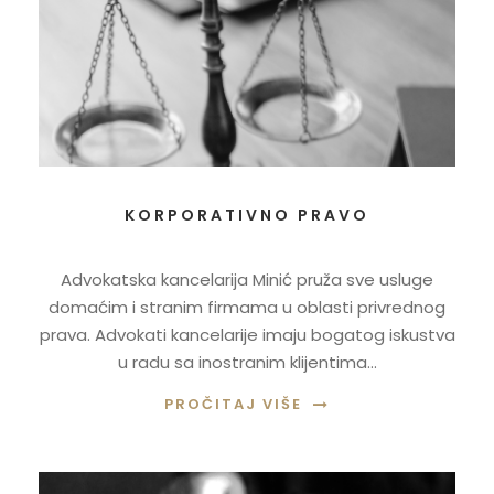
KORPORATIVNO PRAVO
Advokatska kancelarija Minić pruža sve usluge
domaćim i stranim firmama u oblasti privrednog
prava. Advokati kancelarije imaju bogatog iskustva
u radu sa inostranim klijentima...
PROČITAJ VIŠE