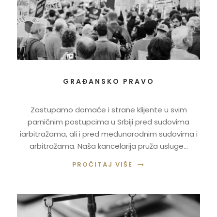
GRAĐANSKO PRAVO
Zastupamo domaće i strane klijente u svim
parničnim postupcima u Srbiji pred sudovima
iarbitražama, ali i pred međunarodnim sudovima i
arbitražama. Naša kancelarija pruža usluge...
PROČITAJ VIŠE