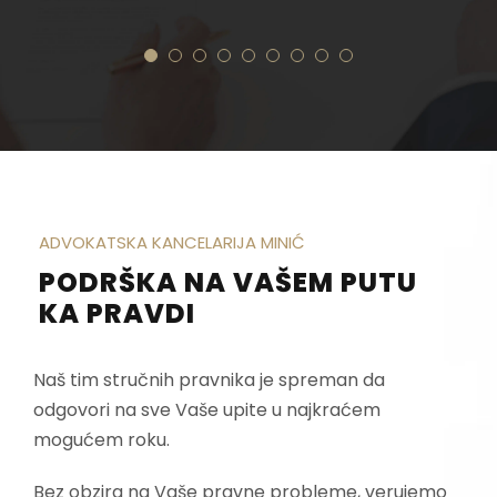
ADVOKATSKA KANCELARIJA MINIĆ
PODRŠKA NA VAŠEM PUTU
KA PRAVDI
Naš tim stručnih pravnika je spreman da
odgovori na sve Vaše upite u najkraćem
mogućem roku.
Bez obzira na Vaše pravne probleme, verujemo