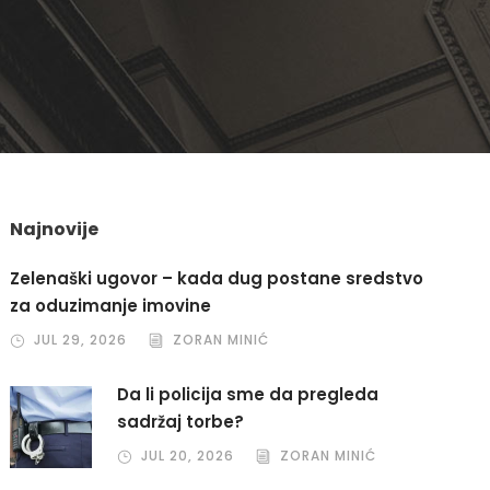
Najnovije
Zelenaški ugovor – kada dug postane sredstvo
za oduzimanje imovine
JUL 29, 2026
ZORAN MINIĆ
Da li policija sme da pregleda
sadržaj torbe?
JUL 20, 2026
ZORAN MINIĆ