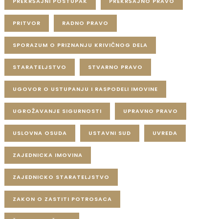
PREKRŠAJNI POSTUPAK
PREKRŠAJNO PRAVO
PRITVOR
RADNO PRAVO
SPORAZUM O PRIZNANJU KRIVIČNOG DELA
STARATELJSTVO
STVARNO PRAVO
UGOVOR O USTUPANJU I RASPODELI IMOVINE
UGROŽAVANJE SIGURNOSTI
UPRAVNO PRAVO
USLOVNA OSUDA
USTAVNI SUD
UVREDA
ZAJEDNICKA IMOVINA
ZAJEDNICKO STARATELJSTVO
ZAKON O ZASTITI POTROSACA