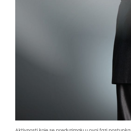
Aktivnosti koje se preduzimaju u ovoj fazi postup