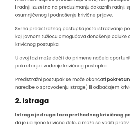
i radnji, izuzetno na preduzimanju dokaznih radnji
osumnjičenog i podnošenje krivične prijave.
Svrha predistražnog postupka jeste istraživanje p
koji javnom tužiocu omogućava donošenje odluke o
krivičnog postupka.
U ovoj fazi može doći i do primene načela oportuni
pokretanje i vođenje krivičnog postupka.
Predistražni postupak se može okončati
pokretan
naredbe o sprovođenju istrage) ili odbačajem krivi
2. Istraga
Istraga je druga faza prethodnog krivičnog 
da je učinjeno krivično delo, a može se voditi protiv