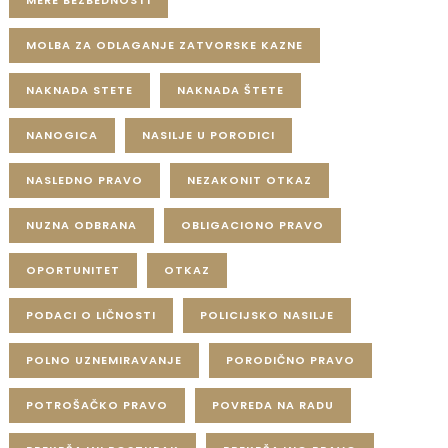
MERE BEZBEDNOSTI
MOLBA ZA ODLAGANJE ZATVORSKE KAZNE
NAKNADA STETE
NAKNADA ŠTETE
NANOGICA
NASILJE U PORODICI
NASLEDNO PRAVO
NEZAKONIT OTKAZ
NUZNA ODBRANA
OBLIGACIONO PRAVO
OPORTUNITET
OTKAZ
PODACI O LIČNOSTI
POLICIJSKO NASILJE
POLNO UZNEMIRAVANJE
PORODIČNO PRAVO
POTROŠAČKO PRAVO
POVREDA NA RADU