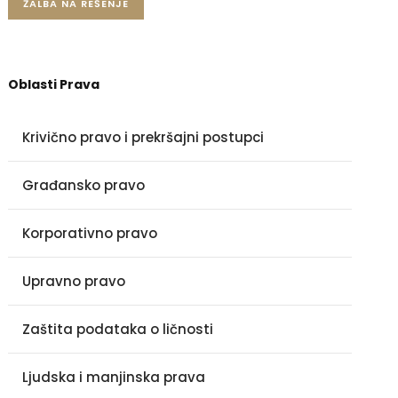
ŽALBA NA REŠENJE
Oblasti Prava
Krivično pravo i prekršajni postupci
Građansko pravo
Korporativno pravo
Upravno pravo
Zaštita podataka o ličnosti
Ljudska i manjinska prava