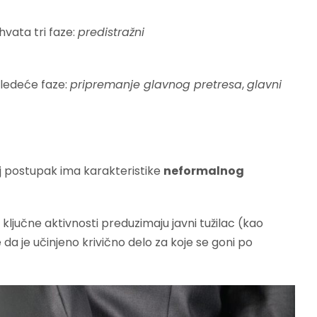
hvata tri faze:
predistražni
 sledeće faze:
pripremanje glavnog pretresa
,
glavni
 postupak ima karakteristike
neformalnog
 ključne aktivnosti preduzimaju javni tužilac (kao
 da je učinjeno krivično delo za koje se goni po