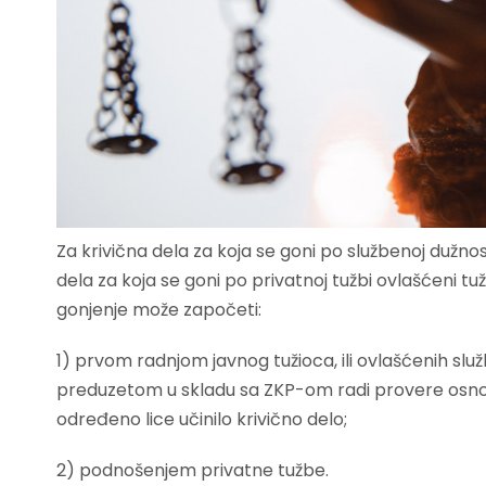
Za krivična dela za koja se goni po službenoj dužno
dela za koja se goni po privatnoj tužbi ovlašćeni tuži
gonjenje može započeti:
1) prvom radnjom javnog tužioca, ili ovlašćenih služ
preduzetom u skladu sa ZKP-om radi provere osnova 
određeno lice učinilo krivično delo;
2) podnošenjem privatne tužbe.