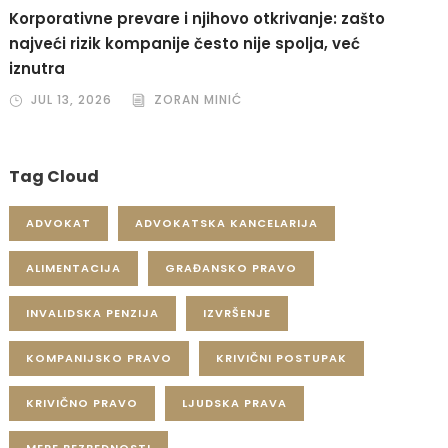
Korporativne prevare i njihovo otkrivanje: zašto
najveći rizik kompanije često nije spolja, već
iznutra
JUL 13, 2026
ZORAN MINIĆ
Tag Cloud
ADVOKAT
ADVOKATSKA KANCELARIJA
ALIMENTACIJA
GRAĐANSKO PRAVO
INVALIDSKA PENZIJA
IZVRŠENJE
KOMPANIJSKO PRAVO
KRIVIČNI POSTUPAK
KRIVIČNO PRAVO
LJUDSKA PRAVA