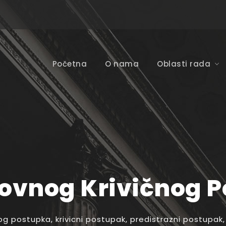
Početna
O nama
Oblasti rada
ovnog Krivičnog 
nog postupka
,
krivicni postupak
,
predistrazni postupak
,