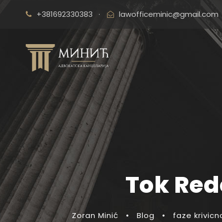
+381692330383
·
lawofficeminic@gmail.com
Tok Red
Zoran Minić
•
Blog
•
faze krivic