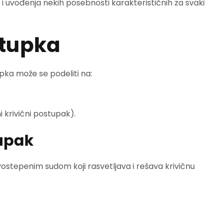
i uvođenja nekih posebnosti karakterističnih za svaki
stupka
pka može se podeliti na:
 krivični postupak).
tupak
ostepenim sudom koji rasvetljava i rešava krivičnu