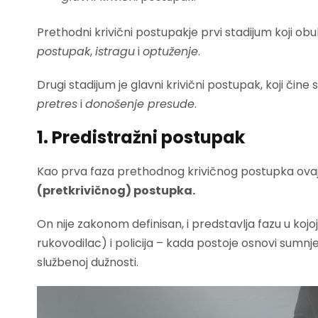
Prethodni krivični postupakje prvi stadijum koji obu
postupak
,
istragu
i
optuženje
.
Drugi stadijum je glavni krivični postupak, koji čine
pretres
i
donošenje presude
.
1. Predistražni postupak
Kao prva faza prethodnog krivičnog postupka ovaj
(pretkrivičnog) postupka.
On nije zakonom definisan, i predstavlja fazu u kojoj
rukovodilac) i policija – kada postoje osnovi sumnje
službenoj dužnosti.