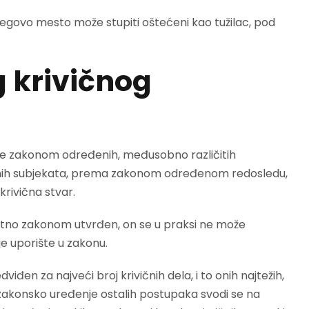
 njegovo mesto može stupiti oštećeni kao tužilac, pod
g krivičnog
je zakonom određenih, međusobno različitih
esnih subjekata, prema zakonom određenom redosledu,
krivična stvar.
iktno zakonom utvrđen, on se u praksi ne može
e uporište u zakonu.
viđen za najveći broj krivičnih dela, i to onih najtežih,
zakonsko uređenje ostalih postupaka svodi se na