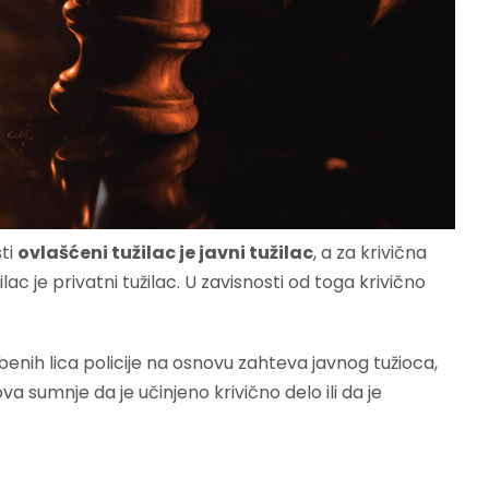
sti
ovlašćeni tužilac je javni tužilac
, a za krivična
lac je privatni tužilac. U zavisnosti od toga krivično
benih lica policije na osnovu zahteva javnog tužioca,
sumnje da je učinjeno krivično delo ili da je