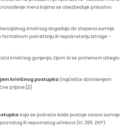
, sprovođenje mera kojima se obezbeđuje prisustvo
otencijalnog krivičnog događaja do stepena sumnje
 formalnom pokretanju ili nepokretanju istrage –
teta krivičnog gonjenja, čijom bi se primenom izbeglo
jem krivičnog postupka
(najčešće donošenjem
čne prijave.
[2]
postupka
koja se pokreće kada postoje osnovi sumnje
 poznatog ili nepoznatog učinioca (čl. 295. ZKP).