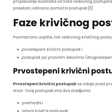
propisivanje izuzetaka od toka redovnog postupka 
poseban, odnosno pomoćni postupak.
[1]
Faze krivičnog po
Posmatrano uopšte, tok redovnog krivičnog postu
prvostepeni krivični postupak
i
postupak po pravnim lekovima
(drugostepeni
Prvostepeni krivični pos
Prvostepeni krivični postupak
se odvija pred prv
stvar. Ovaj postupak ima dva stadijuma:
prethodni i
glavni
krivični postupak.