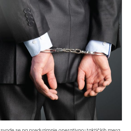
ka svode se na preduzimnje operativno-taktičkih mera