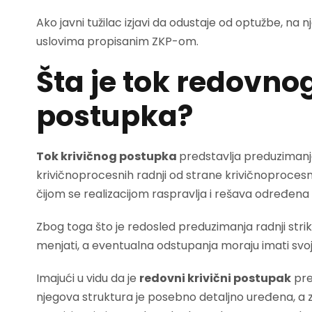
Ako javni tužilac izjavi da odustaje od optužbe, na
uslovima propisanim ZKP-om.
Šta je tok redovno
postupka?
Tok krivičnog postupka
predstavlja preduziman
krivičnoprocesnih radnji od strane krivičnoproc
čijom se realizacijom raspravlja i rešava određena 
Zbog toga što je redosled preduzimanja radnji str
menjati, a eventualna odstupanja moraju imati svoj
Imajući u vidu da je
redovni krivični postupak
pred
njegova struktura je posebno detaljno uređena, a 