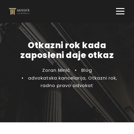
Otkazni rok kada
zaposleni daje otkaz
Zoran Minić
•
Blog
•
advokatska kancelarija
,
Otkazni rok
,
radno pravo advokat