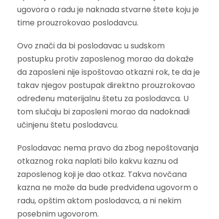
ugovora o radu je naknada stvarne štete koju je
time prouzrokovao poslodavcu.
Ovo znači da bi poslodavac u sudskom
postupku protiv zaposlenog morao da dokaže
da zaposleni nije ispoštovao otkazni rok, te da je
takav njegov postupak direktno prouzrokovao
određenu materijalnu štetu za poslodavca. U
tom slučaju bi zaposleni morao da nadoknadi
učinjenu štetu poslodavcu.
Poslodavac nema pravo da zbog nepoštovanja
otkaznog roka naplati bilo kakvu kaznu od
zaposlenog koji je dao otkaz. Takva novčana
kazna ne može da bude predviđena ugovorm o
radu, opštim aktom poslodavca, a ni nekim
posebnim ugovorom.