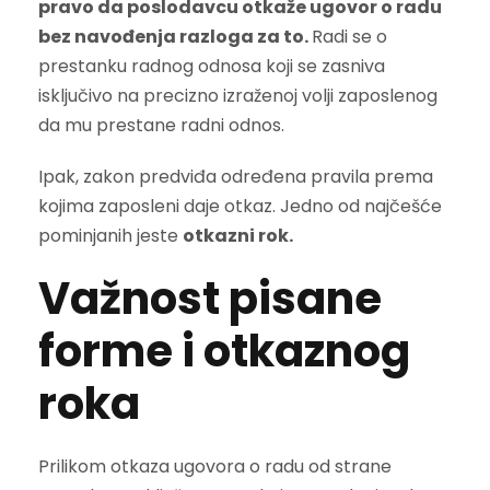
pravo da poslodavcu otkaže ugovor o radu
bez navođenja razloga za to.
Radi se o
prestanku radnog odnosa koji se zasniva
isključivo na precizno izraženoj volji zaposlenog
da mu prestane radni odnos.
Ipak, zakon predviđa određena pravila prema
kojima zaposleni daje otkaz. Jedno od najčešće
pominjanih jeste
otkazni rok.
Važnost pisane
forme i otkaznog
roka
Prilikom otkaza ugovora o radu od strane