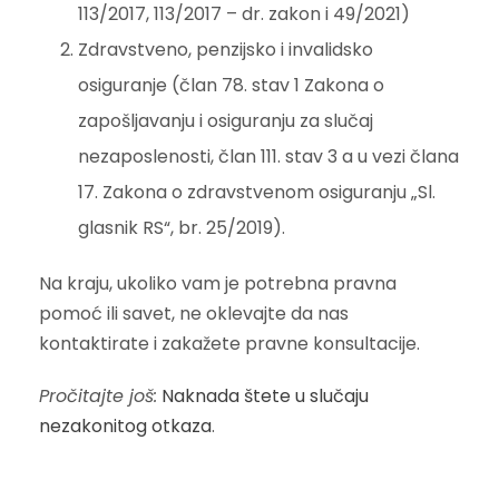
113/2017, 113/2017 – dr. zakon i 49/2021)
Zdravstveno, penzijsko i invalidsko
osiguranje (član 78. stav 1 Zakona o
zapošljavanju i osiguranju za slučaj
nezaposlenosti, član 111. stav 3 a u vezi člana
17. Zakona o zdravstvenom osiguranju „Sl.
glasnik RS“, br. 25/2019).
Na kraju, ukoliko vam je potrebna pravna
pomoć ili savet, ne oklevajte da nas
kontaktirate i zakažete pravne konsultacije.
Pročitajte još:
Naknada štete u slučaju
nezakonitog otkaza
.