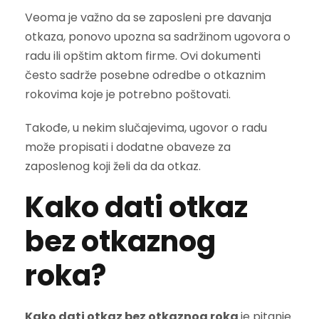
Veoma je važno da se zaposleni pre davanja
otkaza, ponovo upozna sa sadržinom ugovora o
radu ili opštim aktom firme. Ovi dokumenti
često sadrže posebne odredbe o otkaznim
rokovima koje je potrebno poštovati.
Takođe, u nekim slučajevima, ugovor o radu
može propisati i dodatne obaveze za
zaposlenog koji želi da da otkaz.
Kako dati otkaz
bez otkaznog
roka?
Kako dati otkaz bez otkaznog roka
je pitanje