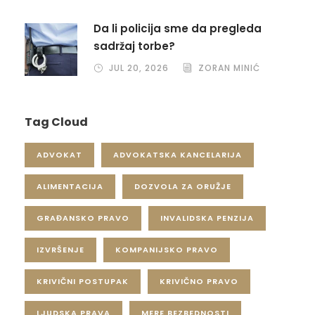
Da li policija sme da pregleda
sadržaj torbe?
JUL 20, 2026
ZORAN MINIĆ
Tag Cloud
ADVOKAT
ADVOKATSKA KANCELARIJA
ALIMENTACIJA
DOZVOLA ZA ORUŽJE
GRAĐANSKO PRAVO
INVALIDSKA PENZIJA
IZVRŠENJE
KOMPANIJSKO PRAVO
KRIVIČNI POSTUPAK
KRIVIČNO PRAVO
LJUDSKA PRAVA
MERE BEZBEDNOSTI