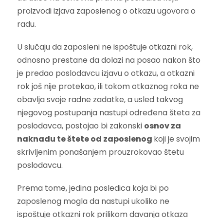
proizvodi izjava zaposlenog o otkazu ugovora o
radu.
U slučaju da zaposleni ne ispoštuje otkazni rok,
odnosno prestane da dolazi na posao nakon što
je predao poslodavcu izjavu o otkazu, a otkazni
rok još nije protekao, ili tokom otkaznog roka ne
obavlja svoje radne zadatke, a usled takvog
njegovog postupanja nastupi određena šteta za
poslodavca, postojao bi zakonski
osnov za
naknadu te štete od zaposlenog
koji je svojim
skrivljenim ponašanjem prouzrokovao štetu
poslodavcu.
Prema tome, jedina posledica koja bi po
zaposlenog mogla da nastupi ukoliko ne
ispoštuje otkazni rok prilikom davanja otkaza