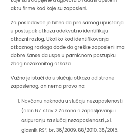
koje su sklopljene u ugovoru o radu ili opštem
aktu firme kod koje su zaposleni.
Za poslodavce je bitno da pre samog upuštanja
u postupak otkaza adekvatno identifikuju
otkazni razlog. Ukoliko kod identifikovanja
otkaznog razloga dođe do greške zaposleni ima
dobre šanse da uspe u parničnom postupku
zbog nezakonitog otkaza.
Važno je istaći da u slučaju otkaza od strane
zaposlenog, on nema pravo na:
Novčanu naknadu u slučaju nezaposlenosti
(član 67. stav 2 Zakona o zapošljavanju i
osiguranju za slučaj nezaposlenosti „Sl.
glasnik RS“, br. 36/2009, 88/2010, 38/2015,