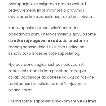
postupanje koje osigurava pravnu zaštitu i
pravovremenu informiranost o pravima i
obvezama kako zaposlenog tako i poslodvca.
Kada zaposleni preda ovlašćenom licu
poslodavca jasnu i nedvosmislenu izjavu o tome
da
otkazuje ugovor o radu
, do prestanka
radnog odnosa dolazi isključivo i jedino na
osnovu tako izražene volje zaposlenog.
Nije potrebna saglasnost poslodavca, niti
zaposleni treba da ima poseban razlog za
otkaz. Dovoljno je da donese odluku da raskine
radni odnos i tu odluku formuliše izjavom u
pisanoj formi.
Prema tome, zaposleni u svakom trenutku
ima