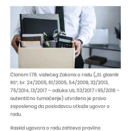
Članom 178. važećeg Zakona o radu („Sl. glasnik
RS“, br. 24/2005, 61/2005, 54/2009, 32/2013,
75/2014, 13/2017 – odluka US, 113/2017 i 95/2018 –
autentično tumačenje) utvrđeno je pravo
zaposlenog da poslodavcu otkaže ugovor o
radu.
Raskid ugovora o radu zahteva pravilno