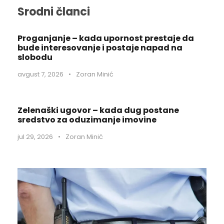
Srodni članci
Proganjanje – kada upornost prestaje da
bude interesovanje i postaje napad na
slobodu
avgust 7, 2026
•
Zoran Minić
Zelenaški ugovor – kada dug postane
sredstvo za oduzimanje imovine
jul 29, 2026
•
Zoran Minić