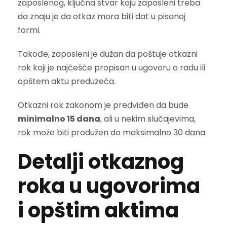
zaposlenog, ključna stvar koju zaposleni treba
da znaju je da otkaz mora biti dat u pisanoj
formi.
Takođe, zaposleni je dužan da poštuje otkazni
rok koji je najčešće propisan u ugovoru o radu ili
opštem aktu preduzeća.
Otkazni rok zakonom je predviđen da bude
minimalno 15 dana
, ali u nekim slučajevima,
rok može biti produžen do maksimalno 30 dana.
Detalji otkaznog
roka u ugovorima
i opštim aktima