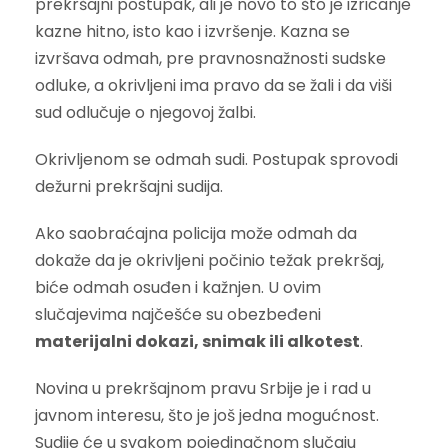
prekršajni postupak, ali je novo to što je izricanje
kazne hitno, isto kao i izvršenje. Kazna se
izvršava odmah, pre pravnosnažnosti sudske
odluke, a okrivljeni ima pravo da se žali i da viši
sud odlučuje o njegovoj žalbi.
Okrivljenom se odmah sudi. Postupak sprovodi
dežurni prekršajni sudija.
Ako saobraćajna policija može odmah da
dokaže da je okrivljeni počinio težak prekršaj,
biće odmah osuđen i kažnjen. U ovim
slučajevima najčešće su obezbeđeni
materijalni dokazi, snimak ili alkotest
.
Novina u prekršajnom pravu Srbije je i rad u
javnom interesu, što je još jedna mogućnost.
Sudije će u svakom pojedinačnom slučaju