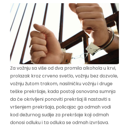
Za vožnju sa više od dva promila alkohola u krvi,
prolazak kroz crveno svetlo, vožnju bez dozvole,
vožnju žutom trakom, nasilničku vožnju i druge
teške prekršaje, kada postoji osnovana sumnja
da će okrivljeni ponoviti prekršaj ili nastaviti s
vršenjem prekršaja, policajac ga odmah vodi
kod dežurnog sudije za prekršaje koji odmah
donosi odluku i ta odluka se odmah izvršava.