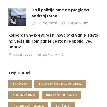
Da li policija sme da pregleda
sadržaj torbe?
JUL 20, 2026
ZORAN MINIĆ
Korporativne prevare i njihovo otkrivanje: zašto
najveći rizik kompanije često nije spolja, već
iznutra
JUL 13, 2026
ZORAN MINIĆ
Tag Cloud
ADVOKAT
ADVOKATSKA KANCELARIJA
ALIMENTACIJA
GRAĐANSKO PRAVO
INVALIDSKA PENZIJA
IZVRŠENJE