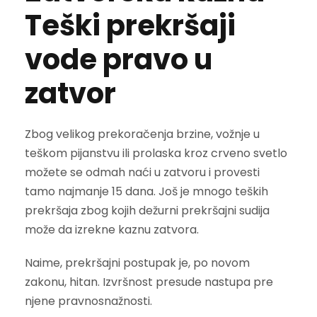
Teški prekršaji
vode pravo u
zatvor
Zbog velikog prekoračenja brzine, vožnje u
teškom pijanstvu ili prolaska kroz crveno svetlo
možete se odmah naći u zatvoru i provesti
tamo najmanje 15 dana. Još je mnogo teških
prekršaja zbog kojih dežurni prekršajni sudija
može da izrekne kaznu zatvora.
Naime, prekršajni postupak je, po novom
zakonu, hitan. Izvršnost presude nastupa pre
njene pravnosnažnosti.