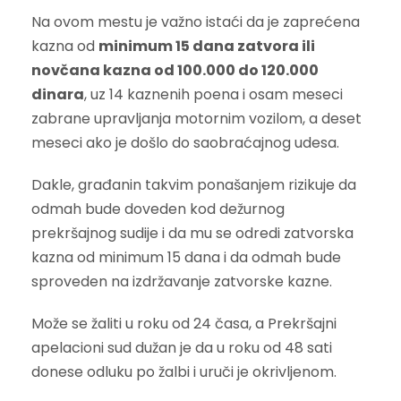
Na ovom mestu je važno istaći da je zaprećena
kazna od
minimum 15 dana zatvora ili
novčana kazna od 100.000 do 120.000
dinara
, uz 14 kaznenih poena i osam meseci
zabrane upravljanja motornim vozilom, a deset
meseci ako je došlo do saobraćajnog udesa.
Dakle, građanin takvim ponašanjem rizikuje da
odmah bude doveden kod dežurnog
prekršajnog sudije i da mu se odredi zatvorska
kazna od minimum 15 dana i da odmah bude
sproveden na izdržavanje zatvorske kazne.
Može se žaliti u roku od 24 časa, a Prekršajni
apelacioni sud dužan je da u roku od 48 sati
donese odluku po žalbi i uruči je okrivljenom.