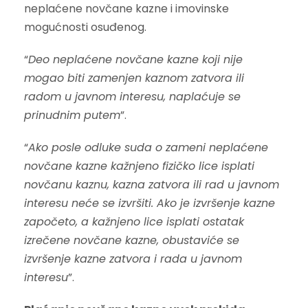
neplaćene novčane kazne i imovinske
mogućnosti osuđenog.
“
Deo neplaćene novčane kazne koji nije
mogao biti zamenjen kaznom zatvora ili
radom u javnom interesu, naplaćuje se
prinudnim putem
”.
“
Ako posle odluke suda o zameni neplaćene
novčane kazne kažnjeno fizičko lice isplati
novčanu kaznu, kazna zatvora ili rad u javnom
interesu neće se izvršiti. Ako je izvršenje kazne
započeto, a kažnjeno lice isplati ostatak
izrečene novčane kazne, obustaviće se
izvršenje kazne zatvora i rada u javnom
interesu
”.