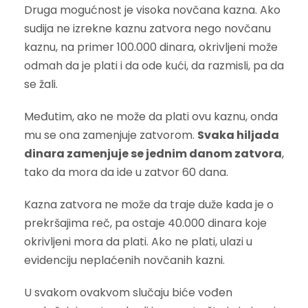
Druga mogućnost je visoka novčana kazna. Ako
sudija ne izrekne kaznu zatvora nego novčanu
kaznu, na primer 100.000 dinara, okrivljeni može
odmah da je plati i da ode kući, da razmisli, pa da
se žali.
Međutim, ako ne može da plati ovu kaznu, onda
mu se ona zamenjuje zatvorom.
Svaka hiljada
dinara zamenjuje se jednim danom zatvora
,
tako da mora da ide u zatvor 60 dana.
Kazna zatvora ne može da traje duže kada je o
prekršajima reč, pa ostaje 40.000 dinara koje
okrivljeni mora da plati. Ako ne plati, ulazi u
evidenciju neplaćenih novčanih kazni.
U svakom ovakvom slučaju biće vođen