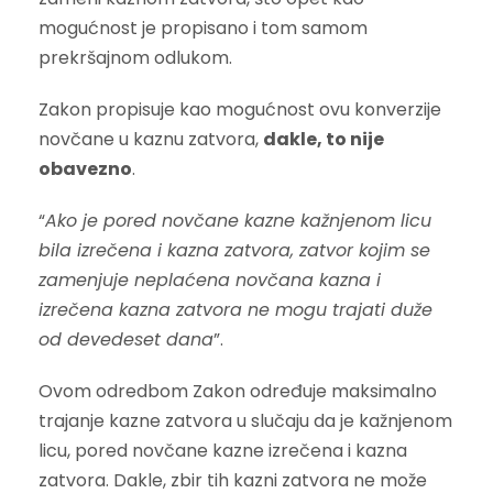
mogućnost je propisano i tom samom
prekršajnom odlukom.
Zakon propisuje kao mogućnost ovu konverzije
novčane u kaznu zatvora,
dakle, to nije
obavezno
.
“
Ako je pored novčane kazne kažnjenom licu
bila izrečena i kazna zatvora, zatvor kojim se
zamenjuje neplaćena novčana kazna i
izrečena kazna zatvora ne mogu trajati duže
od devedeset dana
”.
Ovom odredbom Zakon određuje maksimalno
trajanje kazne zatvora u slučaju da je kažnjenom
licu, pored novčane kazne izrečena i kazna
zatvora. Dakle, zbir tih kazni zatvora ne može