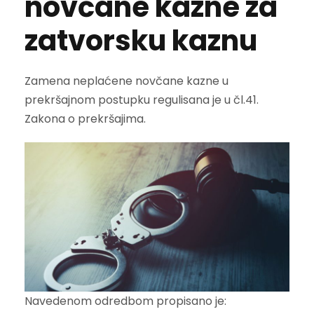
novčane kazne za
zatvorsku kaznu
Zamena neplaćene novčane kazne u
prekršajnom postupku regulisana je u čl.41.
Zakona o prekršajima.
Navedenom odredbom propisano je: