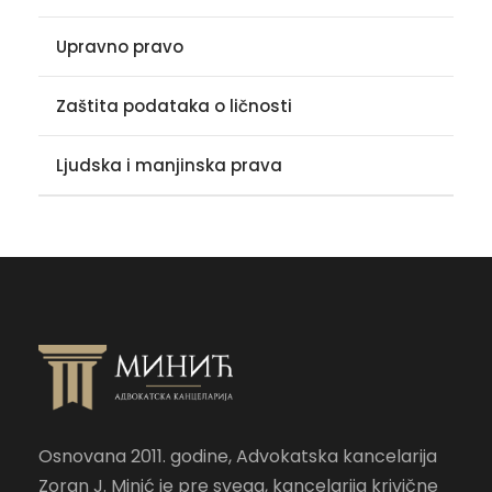
Upravno pravo
Zaštita podataka o ličnosti
Ljudska i manjinska prava
Osnovana 2011. godine, Advokatska kancelarija
Zoran J. Minić je pre svega, kancelarija krivične