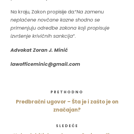
Na kraju, Zakon propisije da:“
Na zamenu
neplaćene novčane kazne shodno se
primenjuju odredbe zakona koji propisuje
izvršenje krivičnih sankcija
”.
Advokat Zoran J. Minić
lawofficeminic@gmail.com
PRETHODNO
Predbračni ugovor – Šta je i zašto je on
značajan?
SLEDEĆE