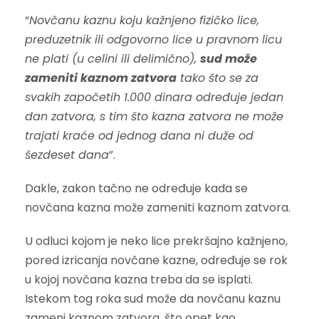
“
Novčanu kaznu koju kažnjeno fizičko lice,
preduzetnik ili odgovorno lice u pravnom licu
ne plati (u celini ili delimično),
sud može
zameniti kaznom zatvora
tako što se za
svakih započetih 1.000 dinara određuje jedan
dan zatvora, s tim što kazna zatvora ne može
trajati kraće od jednog dana ni duže od
šezdeset dana
”.
Dakle, zakon tačno ne određuje kada se
novčana kazna može zameniti kaznom zatvora.
U odluci kojom je neko lice prekršajno kažnjeno,
pored izricanja novčane kazne, određuje se rok
u kojoj novčana kazna treba da se isplati.
Istekom tog roka sud može da novčanu kaznu
zameni kaznom zatvora, što opet kao