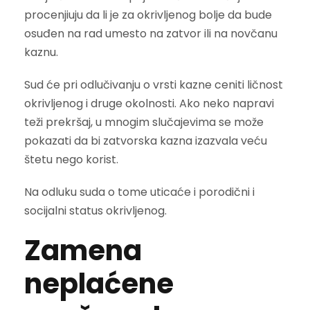
procenjiuju da li je za okrivljenog bolje da bude
osuđen na rad umesto na zatvor ili na novčanu
kaznu.
Sud će pri odlučivanju o vrsti kazne ceniti ličnost
okrivljenog i druge okolnosti. Ako neko napravi
teži prekršaj, u mnogim slučajevima se može
pokazati da bi zatvorska kazna izazvala veću
štetu nego korist.
Na odluku suda o tome uticaće i porodični i
socijalni status okrivljenog.
Zamena
neplaćene