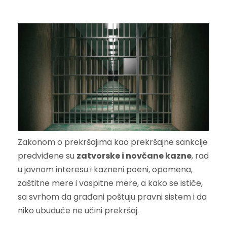
Zakonom o prekršajima kao prekršajne sankcije
predviđene su
zatvorske i novčane kazne
, rad
u javnom interesu i kazneni poeni, opomena,
zaštitne mere i vaspitne mere, a kako se ističe,
sa svrhom da građani poštuju pravni sistem i da
niko ubuduće ne učini prekršaj.