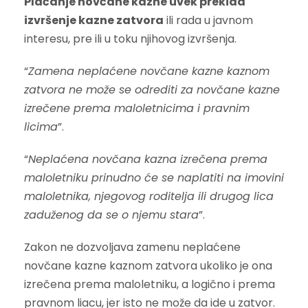
Plaćanje novčane kazne uvek prekida
izvršenje kazne zatvora
ili rada u javnom
interesu, pre ili u toku njihovog izvršenja.
“
Zamena neplaćene novčane kazne kaznom
zatvora ne može se odrediti za novčane kazne
izrečene prema maloletnicima i pravnim
licima
”.
“
Neplaćena novčana kazna izrečena prema
maloletniku prinudno će se naplatiti na imovini
maloletnika, njegovog roditelja ili drugog lica
zaduženog da se o njemu stara
”.
Zakon ne dozvoljava zamenu neplaćene
novčane kazne kaznom zatvora ukoliko je ona
izrečena prema maloletniku, a logično i prema
pravnom liacu, jer isto ne može da ide u zatvor.