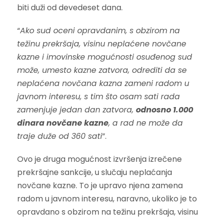
biti duži od devedeset dana.
“
Ako sud oceni opravdanim, s obzirom na
težinu prekršaja, visinu neplaćene novčane
kazne i imovinske mogućnosti osuđenog sud
može, umesto kazne zatvora, odrediti da se
neplaćena novčana kazna zameni radom u
javnom interesu, s tim što osam sati rada
zamenjuje jedan dan zatvora,
odnosno 1.000
dinara novčane kazne
, a rad ne može da
traje duže od 360 sati
”.
Ovo je druga mogućnost izvršenja izrečene
prekršajne sankcije, u slučaju neplaćanja
novčane kazne. To je upravo njena zamena
radom u javnom interesu, naravno, ukoliko je to
opravdano s obzirom na težinu prekršaja, visinu