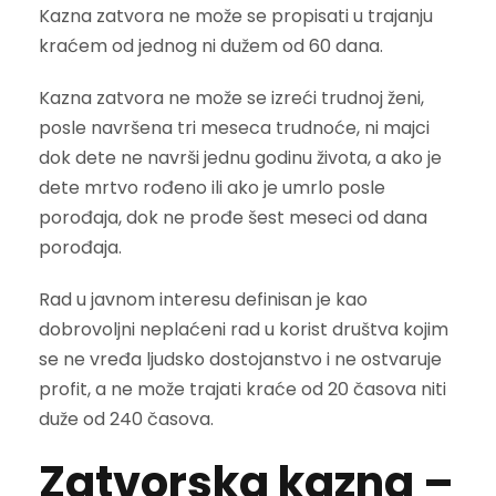
Kazna zatvora ne može se propisati u trajanju
kraćem od jednog ni dužem od 60 dana.
Kazna zatvora ne može se izreći trudnoj ženi,
posle navršena tri meseca trudnoće, ni majci
dok dete ne navrši jednu godinu života, a ako je
dete mrtvo rođeno ili ako je umrlo posle
porođaja, dok ne prođe šest meseci od dana
porođaja.
Rad u javnom interesu definisan je kao
dobrovoljni neplaćeni rad u korist društva kojim
se ne vređa ljudsko dostojanstvo i ne ostvaruje
profit, a ne može trajati kraće od 20 časova niti
duže od 240 časova.
Zatvorska kazna –