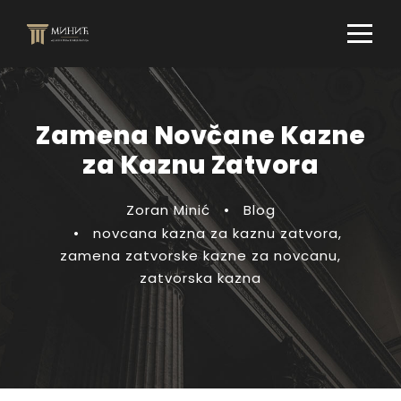
Zamena Novčane Kazne
za Kaznu Zatvora
Zoran Minić
•
Blog
•
novcana kazna za kaznu zatvora
,
zamena zatvorske kazne za novcanu
,
zatvorska kazna