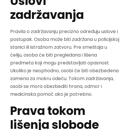
Uslovi
zadržavanja
Pravila o zadržavanju precizno određuju uslove i
postupak. Osoba može biti zadržana u policijskoj
stanici ili istražnom zatvoru. Pre smeštaja u
ćeliju, osoba će biti pregledana i lišena
predmeta koji mogu predstavljati opasnost.
Ukoliko je neophodno, osobi će biti obezbeđena
zamena za mokru odeću. Tokom zadržavanja,
osobi se mora obezbediti hrana, odmor i
medicinska pomoć ako je potrebno.
Prava tokom
lišenja slobode