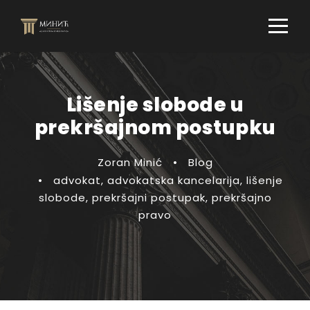
Lišenje slobode u
prekršajnom postupku
Zoran Minić
•
Blog
•
advokat
,
advokatska kancelarija
,
lišenje
slobode
,
prekršajni postupak
,
prekršajno
pravo