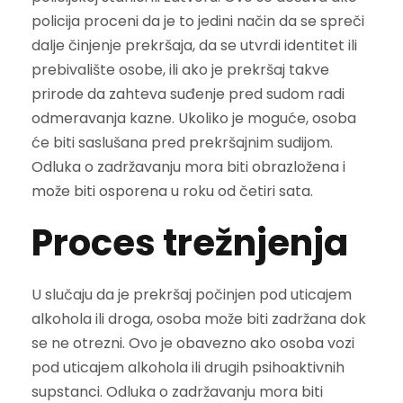
policija proceni da je to jedini način da se spreči
dalje činjenje prekršaja, da se utvrdi identitet ili
prebivalište osobe, ili ako je prekršaj takve
prirode da zahteva suđenje pred sudom radi
odmeravanja kazne. Ukoliko je moguće, osoba
će biti saslušana pred prekršajnim sudijom.
Odluka o zadržavanju mora biti obrazložena i
može biti osporena u roku od četiri sata.
Proces trežnjenja
U slučaju da je prekršaj počinjen pod uticajem
alkohola ili droga, osoba može biti zadržana dok
se ne otrezni. Ovo je obavezno ako osoba vozi
pod uticajem alkohola ili drugih psihoaktivnih
supstanci. Odluka o zadržavanju mora biti