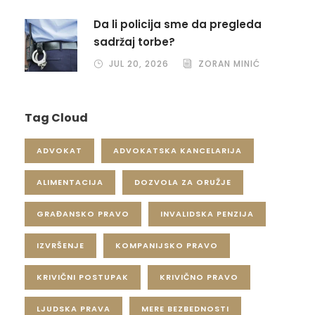
Da li policija sme da pregleda
sadržaj torbe?
JUL 20, 2026
ZORAN MINIĆ
Tag Cloud
ADVOKAT
ADVOKATSKA KANCELARIJA
ALIMENTACIJA
DOZVOLA ZA ORUŽJE
GRAĐANSKO PRAVO
INVALIDSKA PENZIJA
IZVRŠENJE
KOMPANIJSKO PRAVO
KRIVIČNI POSTUPAK
KRIVIČNO PRAVO
LJUDSKA PRAVA
MERE BEZBEDNOSTI