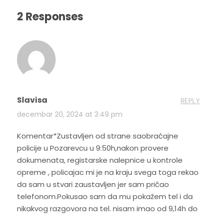
2 Responses
Slavisa
REPLY
decembar 20, 2024 at 3:49 pm
Komentar*Zustavljen od strane saobraćajne
policije u Pozarevcu u 9:50h,nakon provere
dokumenata, registarske nalepnice u kontrole
opreme , policajac mi je na kraju svega toga rekao
da sam u stvari zaustavljen jer sam pričao
telefonom.Pokusao sam da mu pokažem tel i da
nikakvog razgovora na tel. nisam imao od 9,14h do