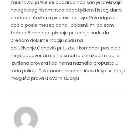
zaustavlja ja.Nije se obazirao napisao je prekrsajni
nalog.Nalog nisam hteo dapotpišem i istog dana
predao prituzbu u pisarnici policije. Prvi odgovor
dobio posle mesec dana i objasnili mi da sam
trebao 8 dana po pisanju prekrsaja sudu da
predam dokumentaciju sudu na
odlučivanje.Obnovio prituzbu i komandir poslalao
mi je odgovor da se ne smatra prituzbom i da je
izvršena provera i da nema naznaka propusta u
radu policije.Telefonom nisam pričao i koja su moja
moguća prava u ovom slucaju