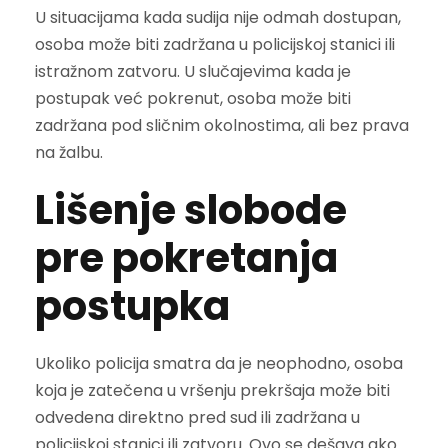
U situacijama kada sudija nije odmah dostupan,
osoba može biti zadržana u policijskoj stanici ili
istražnom zatvoru. U slučajevima kada je
postupak već pokrenut, osoba može biti
zadržana pod sličnim okolnostima, ali bez prava
na žalbu.
Lišenje slobode
pre pokretanja
postupka
Ukoliko policija smatra da je neophodno, osoba
koja je zatečena u vršenju prekršaja može biti
odvedena direktno pred sud ili zadržana u
policijskoj stanici ili zatvoru. Ovo se dešava ako