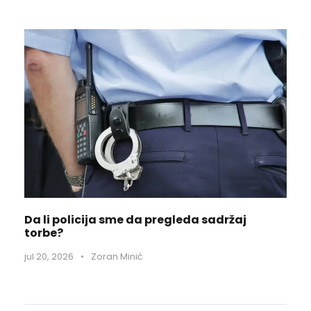
Da li policija sme da pregleda sadržaj
torbe?
jul 20, 2026
•
Zoran Minić