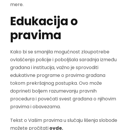
mere.
Edukacija o
pravima
Kako bi se smanjila mogućnost zloupotrebe
ovlašćenja policije i poboljšala saradnja između
građana i institucija, važno je sprovoditi
edukativne programe o pravima građana
tokom prekršajnog postupka. Ovo može
doprineti boljem razumevanju pravnih
procedura i povećati svest građana o njihovim
pravima i obavezama.
Tekst o Vašim pravima u slučaju lišenja slobode
možete pročitati
ovde.