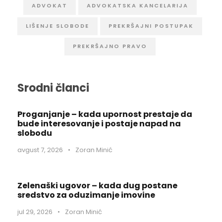
ADVOKAT
ADVOKATSKA KANCELARIJA
LIŠENJE SLOBODE
PREKRŠAJNI POSTUPAK
PREKRŠAJNO PRAVO
Srodni članci
Proganjanje – kada upornost prestaje da
bude interesovanje i postaje napad na
slobodu
avgust 7, 2026
•
Zoran Minić
Zelenaški ugovor – kada dug postane
sredstvo za oduzimanje imovine
jul 29, 2026
•
Zoran Minić