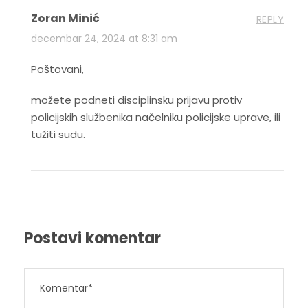
Zoran Minić
REPLY
decembar 24, 2024 at 8:31 am
Poštovani,
možete podneti disciplinsku prijavu protiv
policijskih službenika načelniku policijske uprave, ili
tužiti sudu.
Postavi komentar