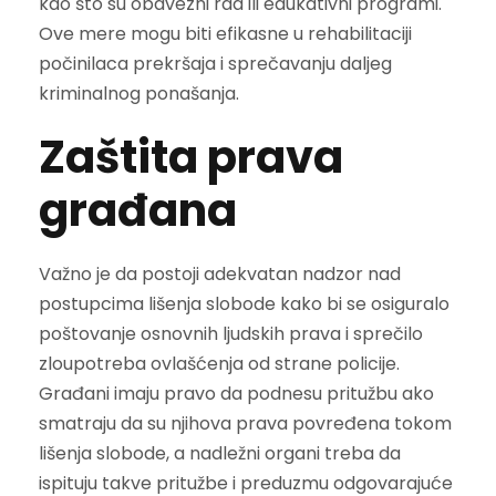
kao što su obavezni rad ili edukativni programi.
Ove mere mogu biti efikasne u rehabilitaciji
počinilaca prekršaja i sprečavanju daljeg
kriminalnog ponašanja.
Zaštita prava
građana
Važno je da postoji adekvatan nadzor nad
postupcima lišenja slobode kako bi se osiguralo
poštovanje osnovnih ljudskih prava i sprečilo
zloupotreba ovlašćenja od strane policije.
Građani imaju pravo da podnesu pritužbu ako
smatraju da su njihova prava povređena tokom
lišenja slobode, a nadležni organi treba da
ispituju takve pritužbe i preduzmu odgovarajuće