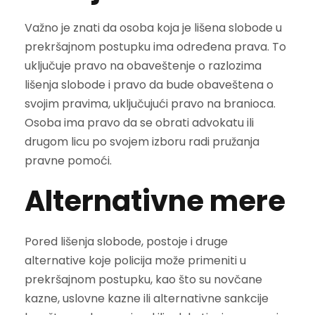
Važno je znati da osoba koja je lišena slobode u
prekršajnom postupku ima određena prava. To
uključuje pravo na obaveštenje o razlozima
lišenja slobode i pravo da bude obaveštena o
svojim pravima, uključujući pravo na branioca.
Osoba ima pravo da se obrati advokatu ili
drugom licu po svojem izboru radi pružanja
pravne pomoći.
Alternativne mere
Pored lišenja slobode, postoje i druge
alternative koje policija može primeniti u
prekršajnom postupku, kao što su novčane
kazne, uslovne kazne ili alternativne sankcije