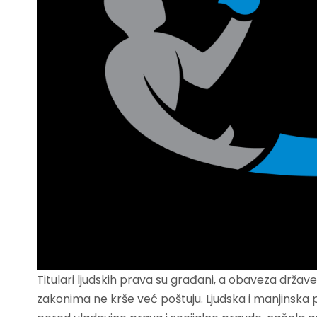
Titulari ljudskih prava su građani, a obaveza držav
zakonima ne krše već poštuju. Ljudska i manjinska p