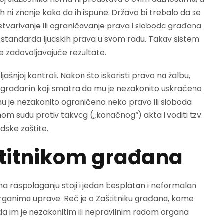
 ni znanje kako da ih ispune. Država bi trebalo da se
stvarivanje ili ograničavanje prava i sloboda građana
 standarda ljudskih prava u svom radu. Takav sistem
je zadovoljavajuće rezultate.
šnjoj kontroli. Nakon što iskoristi pravo na žalbu,
, građanin koji smatra da mu je nezakonito uskraćeno
mu je nezakonito ograničeno neko pravo ili sloboda
 sudu protiv takvog („konačnog“) akta i voditi tzv.
dske zaštite.
titnikom građana
raspolaganju stoji i jedan besplatan i neformalan
rganima uprave. Reč je o Zaštitniku građana, kome
da im je nezakonitim ili nepravilnim radom organa