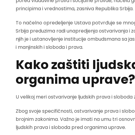
pored vladavine prava i socijalne pravde, načela 
principima i vrednostima, zasniva Republika Srbija.
To načelno opredeljenje Ustava potvrđuje se mno
Srbija preduzima radi unapredjenja ostvarivanja i za
njih je i ustanovljenje institucije ombudsmana sa j
i manjinskih i sloboda i prava.
Kako zaštiti ljuds
organima uprave?
U velikoj meri ostvarivanje ljudskih prava i sloboda
Zbog svoje specifičnosti, ostvarivanje prava i sl
brojnim zakonima. Važno je imati na umu tri osnov
ljudskih prava i sloboda pred organima uprave.