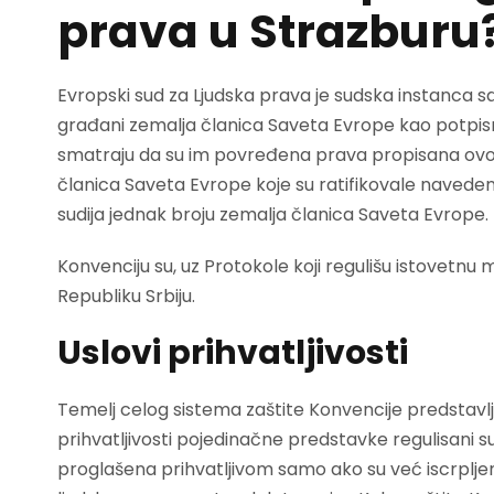
prava u Strazburu
Evropski sud za Ljudska prava je sudska instanca sa
građani zemalja članica Saveta Evrope kao potpisn
smatraju da su im povređena prava propisana ovo
članica Saveta Evrope koje su ratifikovale navedenu
sudija jednak broju zemalja članica Saveta Evrope.
Konvenciju su, uz Protokole koji regulišu istovetnu ma
Republiku Srbiju.
Uslovi prihvatljivosti
Temelj celog sistema zaštite Konvencije predstavl
prihvatljivosti pojedinačne predstavke regulisani 
proglašena prihvatljivom samo ako su već iscrpljeni 