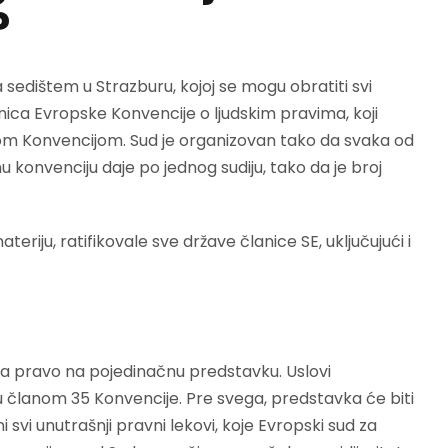
?
 sedištem u Strazburu, kojoj se mogu obratiti svi
ica Evropske Konvencije o ljudskim pravima, koji
m Konvencijom. Sud je organizovan tako da svaka od
 konvenciju daje po jednog sudiju, tako da je broj
teriju, ratifikovale sve države članice SE, uključujući i
ja pravo na pojedinačnu predstavku. Uslovi
su članom 35 Konvencije. Pre svega, predstavka će biti
svi unutrašnji pravni lekovi, koje Evropski sud za