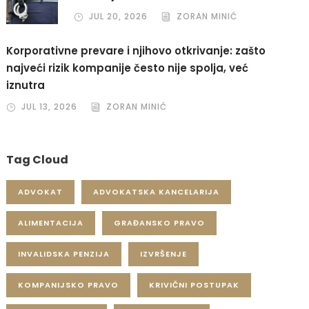
JUL 20, 2026
ZORAN MINIĆ
Korporativne prevare i njihovo otkrivanje: zašto
najveći rizik kompanije često nije spolja, već
iznutra
JUL 13, 2026
ZORAN MINIĆ
Tag Cloud
ADVOKAT
ADVOKATSKA KANCELARIJA
ALIMENTACIJA
GRAĐANSKO PRAVO
INVALIDSKA PENZIJA
IZVRŠENJE
KOMPANIJSKO PRAVO
KRIVIČNI POSTUPAK