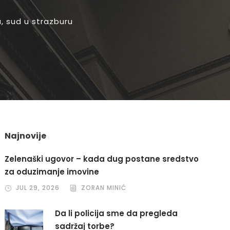
a
,
sud u strazburu
Najnovije
Zelenaški ugovor – kada dug postane sredstvo
za oduzimanje imovine
JUL 29, 2026
ZORAN MINIĆ
Da li policija sme da pregleda
sadržaj torbe?