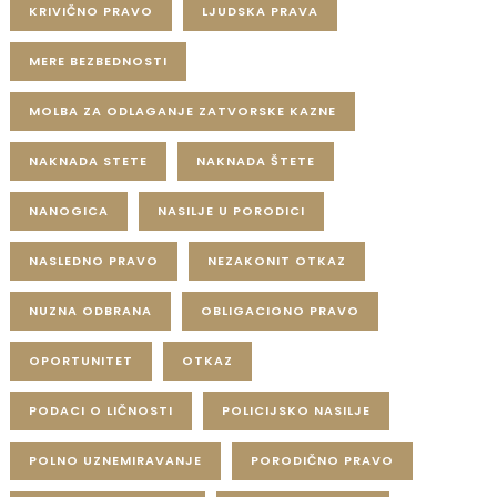
KRIVIČNO PRAVO
LJUDSKA PRAVA
MERE BEZBEDNOSTI
MOLBA ZA ODLAGANJE ZATVORSKE KAZNE
NAKNADA STETE
NAKNADA ŠTETE
NANOGICA
NASILJE U PORODICI
NASLEDNO PRAVO
NEZAKONIT OTKAZ
NUZNA ODBRANA
OBLIGACIONO PRAVO
OPORTUNITET
OTKAZ
PODACI O LIČNOSTI
POLICIJSKO NASILJE
POLNO UZNEMIRAVANJE
PORODIČNO PRAVO