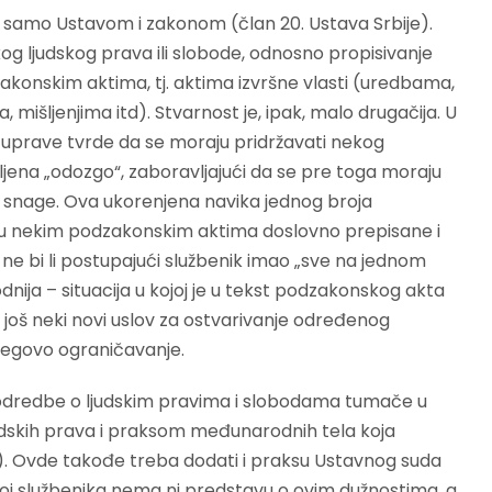
i samo Ustavom i zakonom (član 20. Ustava Srbije).
og ljudskog prava ili slobode, odnosno propisivanje
akonskim aktima, tj. aktima izvršne vlasti (uredbama,
mišljenjima itd). Stvarnost je, ipak, malo drugačija. U
ma uprave tvrde da se moraju pridržavati nekog
vljena „odozgo“, zaboravljajući da se pre toga moraju
ne snage. Ova ukorenjena navika jednog broja
 su u nekim podzakonskim aktima doslovno prepisane i
e bi li postupajući službenik imao „sve na jednom
nija – situacija u kojoj je u tekst podzakonskog akta
 još neki novi uslov za ostvarivanje određenog
njegovo ograničavanje.
da odredbe o ljudskim pravima i slobodama tumače u
skih prava i praksom međunarodnih tela koja
e). Ovde takođe treba dodati i praksu Ustavnog suda
roj službenika nema ni predstavu o ovim dužnostima, a