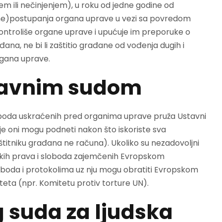
m ili nečinjenjem), u roku od jedne godine od
ne)postupanja organa uprave u vezi sa povredom
ontroliše organe uprave i upućuje im preporuke o
a, ne bi li zaštitio građane od vođenja dugih i
rgana uprave.
tavnim sudom
 sloboda uskraćenih pred organima uprave pruža Ustavni
 oni mogu podneti nakon što iskoriste sva
štitniku građana ne računa). Ukoliko su nezadovoljni
dskih prava i sloboda zajemčenih Evropskom
loboda i protokolima uz nju mogu obratiti Evropskom
iteta (npr. Komitetu protiv torture UN).
 suda za ljudska