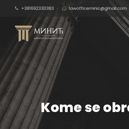
+381692330383
·
lawofficeminic@gmail.com
Kome se obra