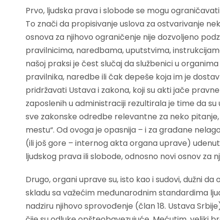
Prvo, ljudska prava i slobode se mogu ograničavat
To znači da propisivanje uslova za ostvarivanje nek
osnova za njihovo ograničenje nije dozvoljeno podz
pravilnicima, naredbama, uputstvima, instrukcijama, 
našoj praksi je čest slučaj da službenici u organi
pravilnika, naredbe ili čak depeše koja im je dosta
pridržavati Ustava i zakona, koji su akti jače prav
zaposlenih u administraciji rezultirala je time da
sve zakonske odredbe relevantne za neko pitanje, n
mestu“. Od ovoga je opasnija – i za građane nelagod
(ili još gore – internog akta organa uprave) udenut
ljudskog prava ili slobode, odnosno novi osnov za 
Drugo, organi uprave su, isto kao i sudovi, dužni 
skladu sa važećim međunarodnim standardima ljud
nadziru njihovo sprovođenje (član 18. Ustava Srbij
čije su odluke opšteobavezujuće. Mećutim, veliki b