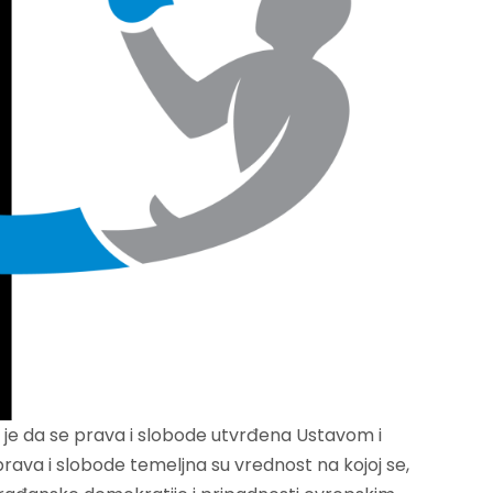
e je da se prava i slobode utvrđena Ustavom i
rava i slobode temeljna su vrednost na kojoj se,