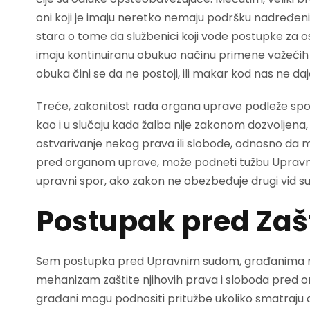
oni koji je imaju neretko nemaju podršku nadređenih
stara o tome da službenici koji vode postupke za o
imaju kontinuiranu obukuo načinu primene važećih
obuka čini se da ne postoji, ili makar kod nas ne da
Treće, zakonitost rada organa uprave podleže spolja
kao i u slučaju kada žalba nije zakonom dozvoljena
ostvarivanje nekog prava ili slobode, odnosno da 
pred organom uprave, može podneti tužbu Upravnom
upravni spor, ako zakon ne obezbeđuje drugi vid su
Postupak pred Zaš
Sem postupka pred Upravnim sudom, građanima na 
mehanizam zaštite njihovih prava i sloboda pred o
građani mogu podnositi pritužbe ukoliko smatraju 