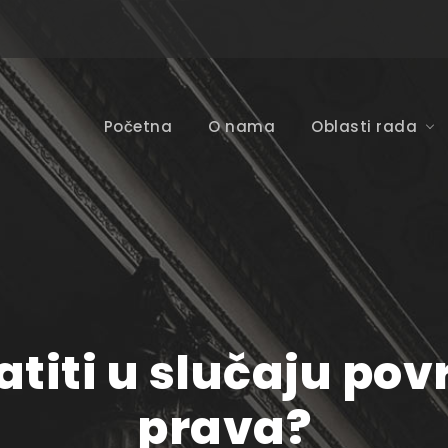
Početna
O nama
Oblasti rada
titi u slučaju pov
prava?