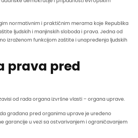
građanske demokratije i pripadnosti evropskim
gim normativnim i praktičnim merama koje Republika
štite ljudskih i manjinskih sloboda i prava. Jedna od
asno izraženom funkcijom zaštite i unapređenja ljudskih
ka prava pred
 zavisi od rada organa izvršne vlasti – organa uprave.
oboda građana pred organima uprave je uređeno
ne garancije u vezi sa ostvarivanjem i ograničavanjem