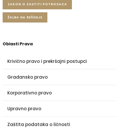
ZAKON O ZASTITI POTROSACA
ŽALBA NA REŠENJE
Oblasti Prava
Krivično pravo i prekršajni postupci
Građansko pravo
Korporativno pravo
Upravno pravo
Zaštita podataka o ličnosti