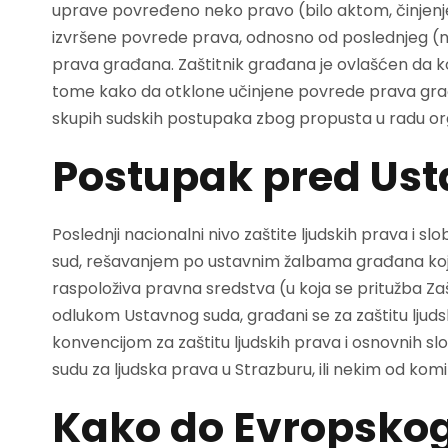
uprave povređeno neko pravo (bilo aktom, činjenje
izvršene povrede prava, odnosno od poslednjeg (
prava građana. Zaštitnik građana je ovlašćen da k
tome kako da otklone učinjene povrede prava građan
skupih sudskih postupaka zbog propusta u radu o
Postupak pred Us
Poslednji nacionalni nivo zaštite ljudskih prava i
sud, rešavanjem po ustavnim žalbama građana koje
raspoloživa pravna sredstva (u koja se pritužba Za
odlukom Ustavnog suda, građani se za zaštitu lju
konvencijom za zaštitu ljudskih prava i osnovnih s
sudu za ljudska prava u Strazburu, ili nekim od kom
Kako do Evropskog