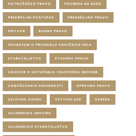
POTROŠAČKO PRAVO
POVREDA NA RADU
PREKRŠAJNI POSTUPAK
PREKRŠAJNO PRAVO
PRITVOR
RADNO PRAVO
SPORAZUM O PRIZNANJU KRIVIČNOG DELA
STARATELJSTVO
STVARNO PRAVO
UGOVOR O USTUPANJU I RASPODELI IMOVINE
UGROŽAVANJE SIGURNOSTI
UPRAVNO PRAVO
USLOVNA OSUDA
USTAVNI SUD
UVREDA
ZAJEDNICKA IMOVINA
ZAJEDNICKO STARATELJSTVO