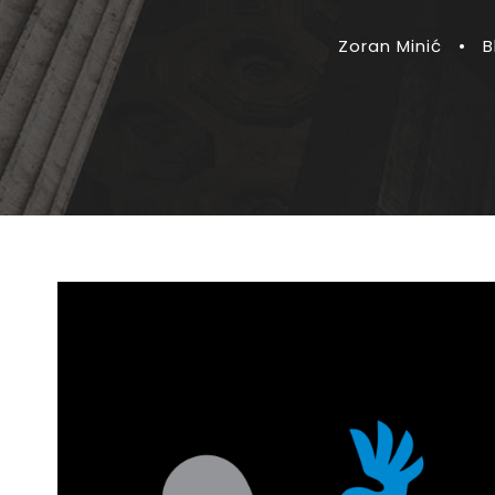
Zoran Minić
•
B