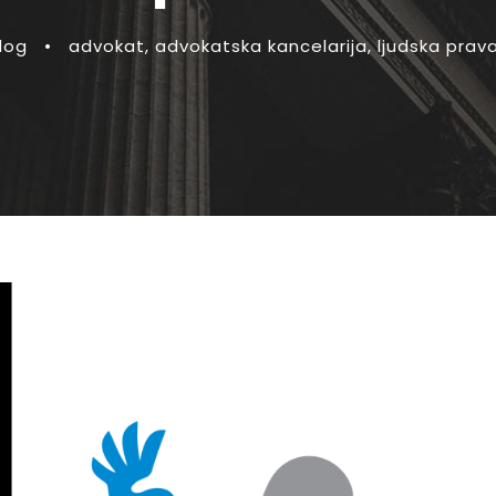
log
•
advokat
,
advokatska kancelarija
,
ljudska prav