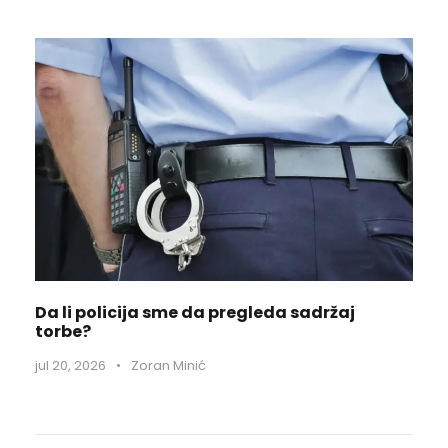
Da li policija sme da pregleda sadržaj
torbe?
jul 20, 2026
•
Zoran Minić