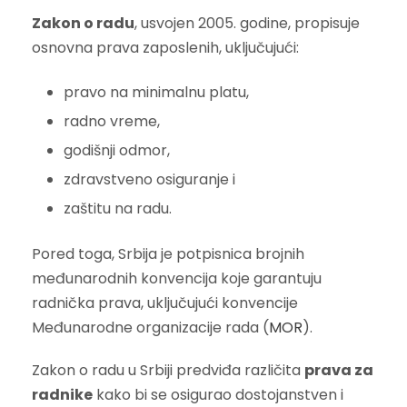
Zakon o radu
, usvojen 2005. godine, propisuje
osnovna prava zaposlenih, uključujući:
pravo na minimalnu platu,
radno vreme,
godišnji odmor,
zdravstveno osiguranje i
zaštitu na radu.
Pored toga, Srbija je potpisnica brojnih
međunarodnih konvencija koje garantuju
radnička prava, uključujući konvencije
Međunarodne organizacije rada (
MOR
).
Zakon o radu u Srbiji predviđa različita
prava za
radnike
kako bi se osigurao dostojanstven i