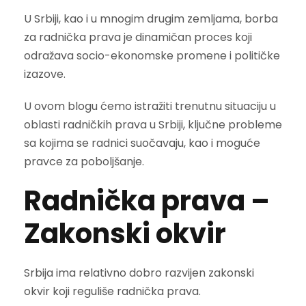
U Srbiji, kao i u mnogim drugim zemljama, borba
za radnička prava je dinamičan proces koji
odražava socio-ekonomske promene i političke
izazove.
U ovom blogu ćemo istražiti trenutnu situaciju u
oblasti radničkih prava u Srbiji, ključne probleme
sa kojima se radnici suočavaju, kao i moguće
pravce za poboljšanje.
Radnička prava –
Zakonski okvir
Srbija ima relativno dobro razvijen zakonski
okvir koji reguliše radnička prava.