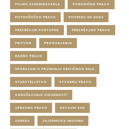
POLNO UZNEMIRAVANJE
PORODIČNO PRAVO
POTROŠAČKO PRAVO
POVREDA NA RADU
PREKRŠAJNI POSTUPAK
PREKRŠAJNO PRAVO
PRITVOR
PROGANJANJE
RADNO PRAVO
SPORAZUM O PRIZNANJU KRIVIČNOG DELA
STARATELJSTVO
STVARNO PRAVO
UGROŽAVANJE SIGURNOSTI
UPRAVNO PRAVO
USTAVNI SUD
UVREDA
ZAJEDNICKA IMOVINA