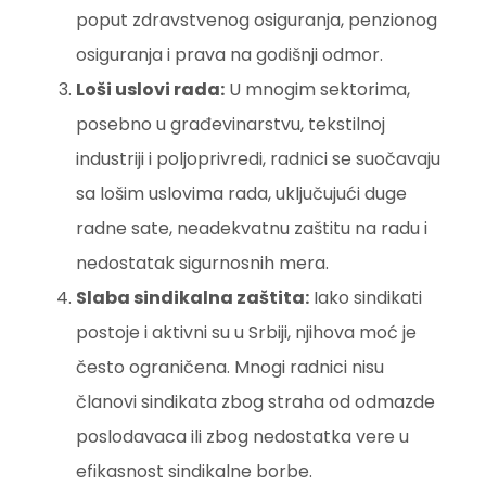
poput zdravstvenog osiguranja, penzionog
osiguranja i prava na godišnji odmor.
Loši uslovi rada:
U mnogim sektorima,
posebno u građevinarstvu, tekstilnoj
industriji i poljoprivredi, radnici se suočavaju
sa lošim uslovima rada, uključujući duge
radne sate, neadekvatnu zaštitu na radu i
nedostatak sigurnosnih mera.
Slaba sindikalna zaštita:
Iako sindikati
postoje i aktivni su u Srbiji, njihova moć je
često ograničena. Mnogi radnici nisu
članovi sindikata zbog straha od odmazde
poslodavaca ili zbog nedostatka vere u
efikasnost sindikalne borbe.