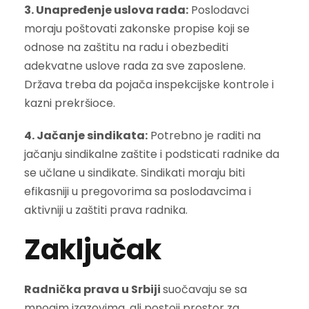
3. Unapređenje uslova rada:
Poslodavci
moraju poštovati zakonske propise koji se
odnose na zaštitu na radu i obezbediti
adekvatne uslove rada za sve zaposlene.
Država treba da pojača inspekcijske kontrole i
kazni prekršioce.
4. Jačanje sindikata:
Potrebno je raditi na
jačanju sindikalne zaštite i podsticati radnike da
se učlane u sindikate. Sindikati moraju biti
efikasniji u pregovorima sa poslodavcima i
aktivniji u zaštiti prava radnika.
Zaključak
Radnička prava u Srbiji
suočavaju se sa
mnogim izazovima, ali postoji prostor za