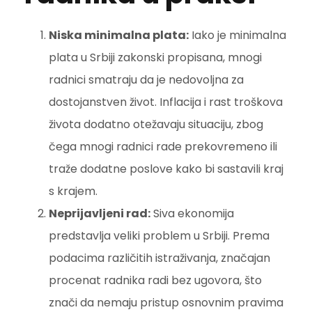
Niska minimalna plata:
Iako je minimalna
plata u Srbiji zakonski propisana, mnogi
radnici smatraju da je nedovoljna za
dostojanstven život. Inflacija i rast troškova
života dodatno otežavaju situaciju, zbog
čega mnogi radnici rade prekovremeno ili
traže dodatne poslove kako bi sastavili kraj
s krajem.
Neprijavljeni rad:
Siva ekonomija
predstavlja veliki problem u Srbiji. Prema
podacima različitih istraživanja, značajan
procenat radnika radi bez ugovora, što
znači da nemaju pristup osnovnim pravima