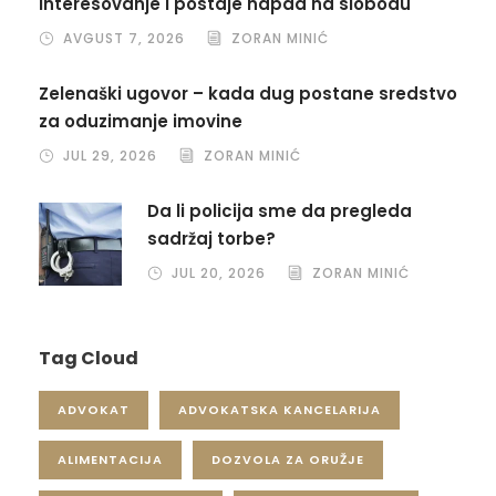
interesovanje i postaje napad na slobodu
AVGUST 7, 2026
ZORAN MINIĆ
Zelenaški ugovor – kada dug postane sredstvo
za oduzimanje imovine
JUL 29, 2026
ZORAN MINIĆ
Da li policija sme da pregleda
sadržaj torbe?
JUL 20, 2026
ZORAN MINIĆ
Tag Cloud
ADVOKAT
ADVOKATSKA KANCELARIJA
ALIMENTACIJA
DOZVOLA ZA ORUŽJE