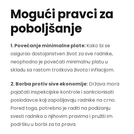
Mogući pravci za
poboljšanje
1. Povećanje minimalne plate:
Kako bi se
osigurao dostojanstven život za sve radnike,
neophodno je povećati minimalnu platu u
skladu sa rastom troškova života i inflacijom.
2. Borba protiv sive ekonomije:
Država mora
pojačati inspekcijske kontrole i sankcionisati
poslodavce koji zapošljavaju radnike na crno.
Pored toga, potrebno je raditi na podizanju
svesti radnika o njihovim pravima i pružiti im
podršku u borbi za ta prava.