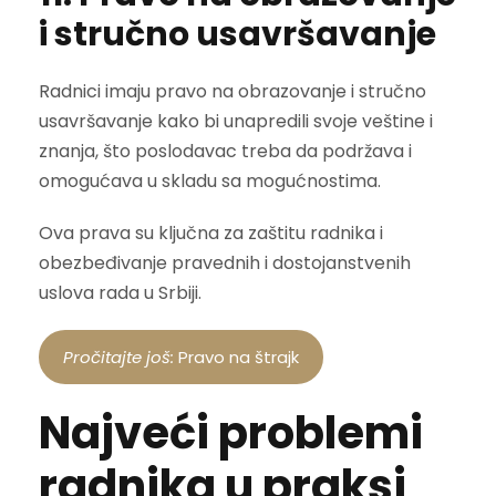
i stručno usavršavanje
Radnici imaju pravo na obrazovanje i stručno
usavršavanje kako bi unapredili svoje veštine i
znanja, što poslodavac treba da podržava i
omogućava u skladu sa mogućnostima.
Ova prava su ključna za zaštitu radnika i
obezbeđivanje pravednih i dostojanstvenih
uslova rada u Srbiji.
Pročitajte još:
Pravo na štrajk
Najveći problemi
radnika u praksi