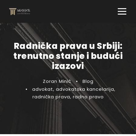
Radnička prava u Srbiji:
trenutno stanje i budući
izazovi
Zoran Minić
•
Blog
•
advokat
,
advokatska kancelarija
,
radnička prava
,
radno pravo