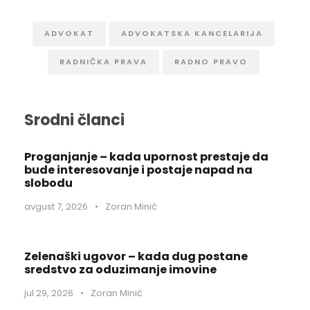
ADVOKAT
ADVOKATSKA KANCELARIJA
RADNIČKA PRAVA
RADNO PRAVO
Srodni članci
Proganjanje – kada upornost prestaje da
bude interesovanje i postaje napad na
slobodu
avgust 7, 2026
•
Zoran Minić
Zelenaški ugovor – kada dug postane
sredstvo za oduzimanje imovine
jul 29, 2026
•
Zoran Minić