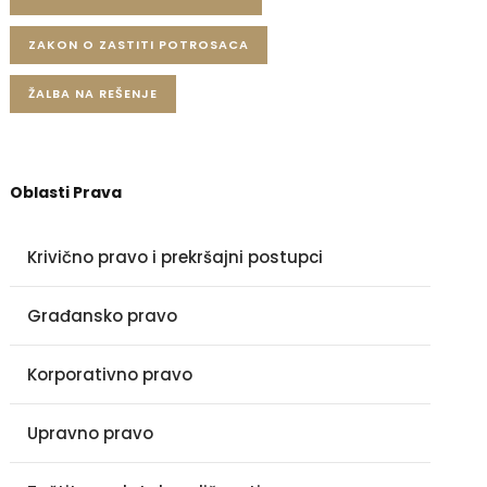
ZAKON O ZASTITI POTROSACA
ŽALBA NA REŠENJE
Oblasti Prava
Krivično pravo i prekršajni postupci
Građansko pravo
Korporativno pravo
Upravno pravo