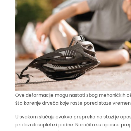
Ove deformacije mogu nastati zbog mehaničkih ošte
što korenje drveća koje raste pored staze vremenom
U svakom slučaju ovakva prepreka na stazi je opas
prolaznik saplete i padne. Naročito su opasne pre