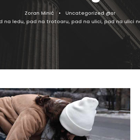
Zoran Minić
•
Uncategorized @sr
d na ledu
,
pad na trotoaru
,
pad na ulici
,
pad na ulici 