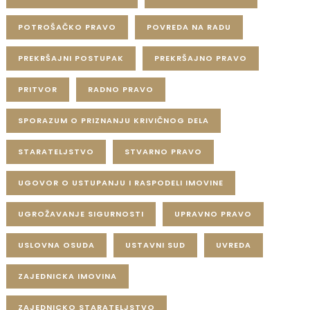
POTROŠAČKO PRAVO
POVREDA NA RADU
PREKRŠAJNI POSTUPAK
PREKRŠAJNO PRAVO
PRITVOR
RADNO PRAVO
SPORAZUM O PRIZNANJU KRIVIČNOG DELA
STARATELJSTVO
STVARNO PRAVO
UGOVOR O USTUPANJU I RASPODELI IMOVINE
UGROŽAVANJE SIGURNOSTI
UPRAVNO PRAVO
USLOVNA OSUDA
USTAVNI SUD
UVREDA
ZAJEDNICKA IMOVINA
ZAJEDNICKO STARATELJSTVO