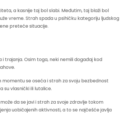
teta, a kasnije taj bol slabi. Međutim, taj blaži bol
duže vreme. Strah spada u psihičku kategoriju ljudskog
ene preteće situacije.
a i trajanja. Osim toga, neki nemili događaj kod
rahove.
 momentu se oseća i strah za svoju bezbednost
u vlasnički ili lutalice.
ože da se javi i strah za svoje zdravlje tokom
nja uobičajenih aktivnosti, a to se najčešće javlja