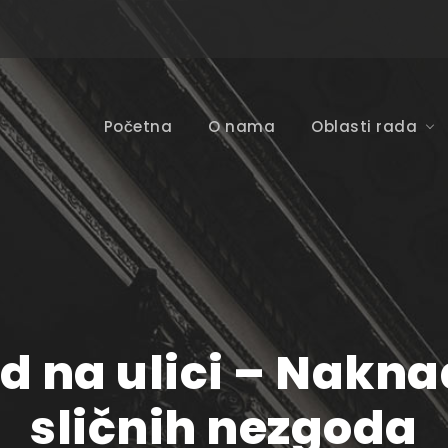
Početna
O nama
Oblasti rada
ad na ulici – Nakna
sličnih nezgoda