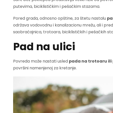
putevima, biciklističkim i pešačkim stazama.
Pored grada, odnosno opštine, za štetu nastalu
pa
održava vodovodnu i kanalizacionu mrežu, ali i pre
saobraćajnica, trotoara, biciklističkih i pešačkih st
Pad na ulici
Povreda može nastati usled
pada na trotoaru
il
površini namenjenoj za kretanje.