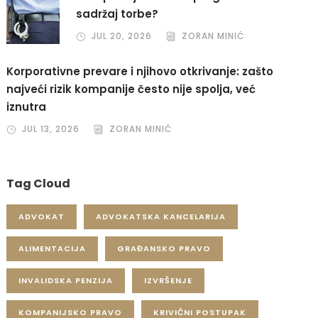
sadržaj torbe?
JUL 20, 2026
ZORAN MINIĆ
Korporativne prevare i njihovo otkrivanje: zašto
najveći rizik kompanije često nije spolja, već
iznutra
JUL 13, 2026
ZORAN MINIĆ
Tag Cloud
ADVOKAT
ADVOKATSKA KANCELARIJA
ALIMENTACIJA
GRAĐANSKO PRAVO
INVALIDSKA PENZIJA
IZVRŠENJE
KOMPANIJSKO PRAVO
KRIVIČNI POSTUPAK