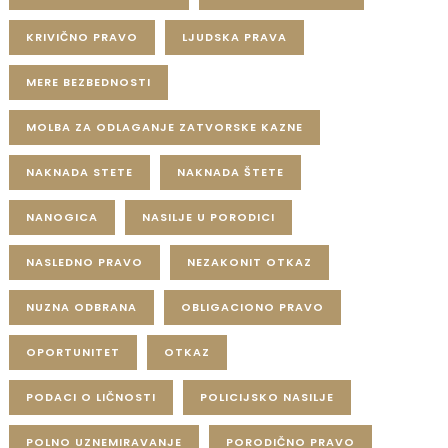
KRIVIČNO PRAVO
LJUDSKA PRAVA
MERE BEZBEDNOSTI
MOLBA ZA ODLAGANJE ZATVORSKE KAZNE
NAKNADA STETE
NAKNADA ŠTETE
NANOGICA
NASILJE U PORODICI
NASLEDNO PRAVO
NEZAKONIT OTKAZ
NUZNA ODBRANA
OBLIGACIONO PRAVO
OPORTUNITET
OTKAZ
PODACI O LIČNOSTI
POLICIJSKO NASILJE
POLNO UZNEMIRAVANJE
PORODIČNO PRAVO