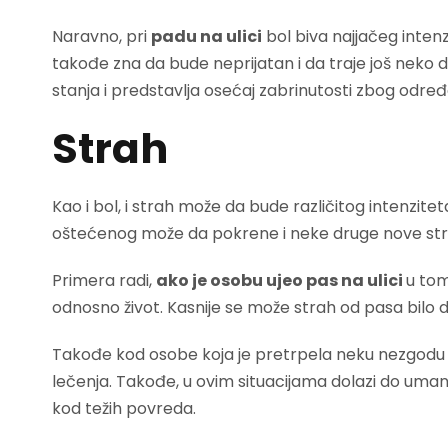
Naravno, pri
padu na ulici
bol biva najjačeg intenzi
takođe zna da bude neprijatan i da traje još neko 
stanja i predstavlja osećaj zabrinutosti zbog određ
Strah
Kao i bol, i strah može da bude različitog intenzitet
oštećenog može da pokrene i neke druge nove st
Primera radi,
ako je osobu ujeo pas na ulici
u tom
odnosno život. Kasnije se može strah od pasa bilo da s
Takođe kod osobe koja je pretrpela neku nezgodu m
lečenja. Takođe, u ovim situacijama dolazi do umanje
kod težih povreda.