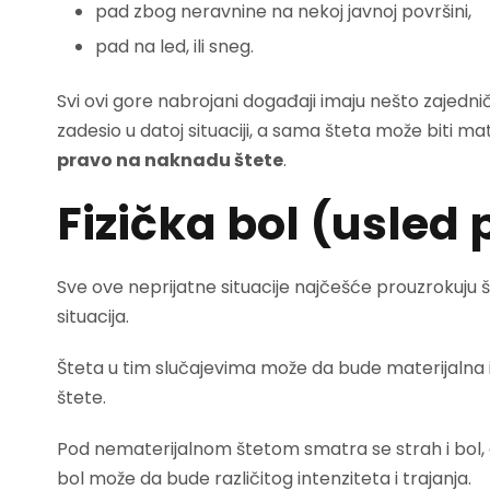
pad zbog neravnine na nekoj javnoj površini,
pad na led, ili sneg.
Svi ovi gore nabrojani događaji imaju nešto zajedni
zadesio u datoj situaciji, a sama šteta može biti ma
pravo na naknadu štete
.
Fizička bol (usled 
Sve ove neprijatne situacije najčešće prouzrokuju š
situacija.
Šteta u tim slučajevima može da bude materijalna 
štete.
Pod nematerijalnom štetom smatra se strah i bol, do
bol može da bude različitog intenziteta i trajanja.