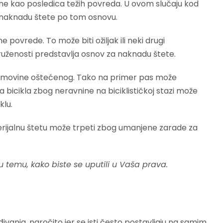
ne kao posledica težih povreda. U ovom slučaju kod
a naknadu štete po tom osnovu.
povrede. To može biti ožiljak ili neki drugi
aruženosti predstavlja osnov za naknadu štete.
i imovine oštećenog. Tako na primer pas može
a bicikla zbog neravnine na biciklističkoj stazi može
klu.
erijalnu štetu može trpeti zbog umanjene zarade za
u temu, kako biste se uputili u Vaša prava.
ivanja, naročito jer se isti često postavljaju na samim