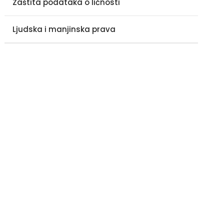
Zaštita podataka o ličnosti
Ljudska i manjinska prava