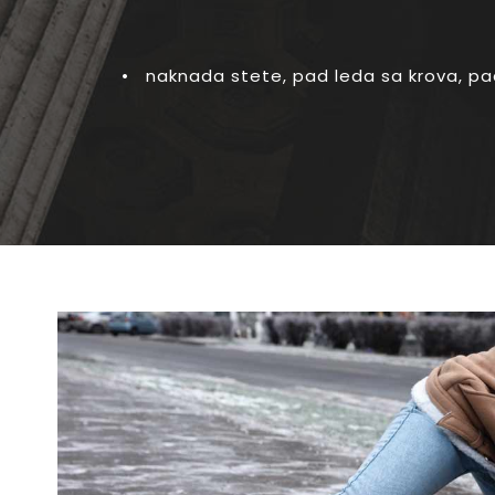
•
naknada stete
,
pad leda sa krova
,
pa