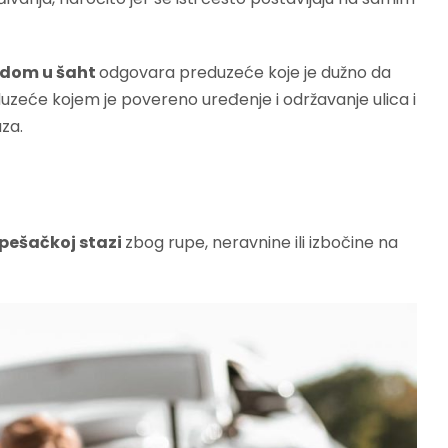
dom u šaht
odgovara preduzeće koje je dužno da
duzeće kojem je povereno uređenje i održavanje ulica i
aza.
i pešačkoj stazi
zbog rupe, neravnine ili izbočine na