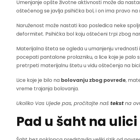
Umenjanje opšte životne aktivnosti može da nasta
oštećenog se javlja psihička bol, i on ima pravo n
Naruženost može nastati kao posledica neke spoljne 
deformitet. Psihička bol koju oštećeni trpi zbog n
Materijalna šteta se ogleda u umanjenju vrednost
pocepati pantalone prolazniku, a lice koje je palo s
pretrpeti materijalnu štetu u vidu oštećenja na bici
Lice koje je bilo na
bolovanju zbog povrede
, mat
vreme trajanja bolovanja.
Ukoliko Vas Ujede pas, pročitajte naš
tekst
na ov
Pad u šaht na ulici
Šaht bez poklopca predstavlja veliki rizik od povređ