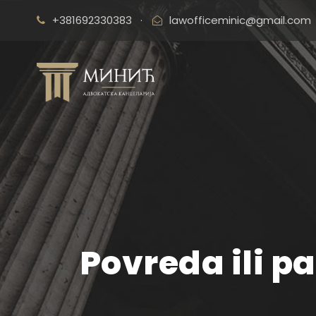
+381692330383
·
lawofficeminic@gmail.com
Povreda ili p