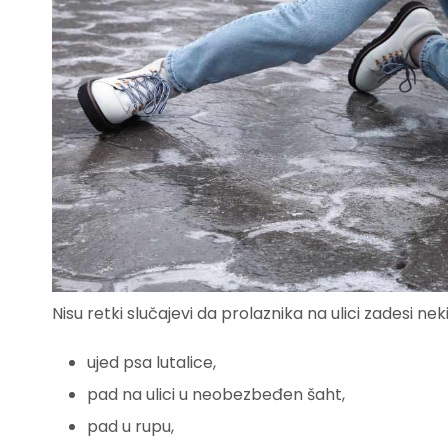
Nisu retki slučajevi da prolaznika na ulici zadesi ne
ujed psa lutalice,
pad na ulici u neobezbeđen šaht,
pad u rupu,