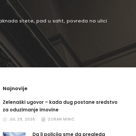
naknada stete
,
pad u saht
,
povreda na ulici
Najnovije
Zelenaški ugovor – kada dug postane sredstvo
za oduzimanje imovine
JUL 29, 2026
ZORAN MINIĆ
Da li policija sme da pregleda