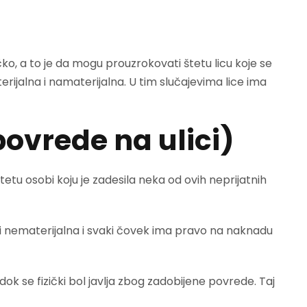
čko, a to je da mogu prouzrokovati štetu licu koje se
terijalna i namaterijalna. U tim slučajevima lice ima
povrede na ulici)
tetu osobi koju je zadesila neka od ovih neprijatnih
i nematerijalna i svaki čovek ima pravo na naknadu
k se fizički bol javlja zbog zadobijene povrede. Taj