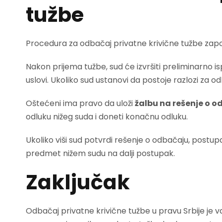
tužbe
Procedura za odbačaj privatne krivične tužbe za
Nakon prijema tužbe, sud će izvršiti preliminarno isp
uslovi. Ukoliko sud ustanovi da postoje razlozi za 
Oštećeni ima pravo da uloži
žalbu na rešenje o o
odluku nižeg suda i doneti konačnu odluku.
Ukoliko viši sud potvrdi rešenje o odbačaju, postu
predmet nižem sudu na dalji postupak.
Zaključak
Odbačaj privatne krivične tužbe u pravu Srbije je