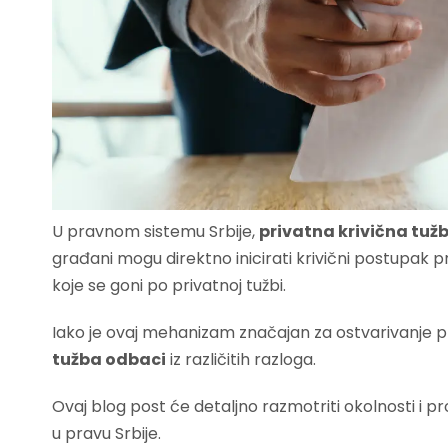
U pravnom sistemu Srbije,
privatna krivična tuž
građani mogu direktno inicirati krivični postupak pr
koje se goni po privatnoj tužbi.
Iako je ovaj mehanizam značajan za ostvarivanje p
tužba odbaci
iz različitih razloga.
Ovaj blog post će detaljno razmotriti okolnosti i 
u pravu Srbije.