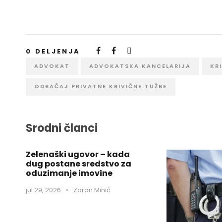
0
DELJENJA
ADVOKAT
ADVOKATSKA KANCELARIJA
KR
ODBAČAJ PRIVATNE KRIVIČNE TUŽBE
Srodni članci
Zelenaški ugovor – kada
dug postane sredstvo za
oduzimanje imovine
jul 29, 2026
•
Zoran Minić