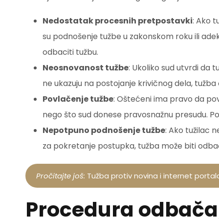
Nedostatak procesnih pretpostavki
: Ako 
su podnošenje tužbe u zakonskom roku ili ad
odbaciti tužbu.
Neosnovanost tužbe
: Ukoliko sud utvrdi da 
ne ukazuju na postojanje krivičnog dela, tužba
Povlačenje tužbe
: Oštećeni ima pravo da pov
nego što sud donese pravosnažnu presudu. Pov
Nepotpuno podnošenje tužbe
: Ako tužilac
za pokretanje postupka, tužba može biti odba
Pročitajte još:
Tužba protiv novina i internet portal
Procedura odbačaj