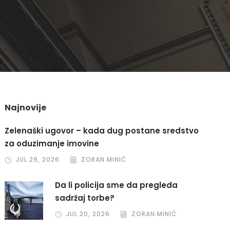
Najnovije
Zelenaški ugovor – kada dug postane sredstvo
za oduzimanje imovine
JUL 29, 2026
ZORAN MINIĆ
Da li policija sme da pregleda
sadržaj torbe?
JUL 20, 2026
ZORAN MINIĆ