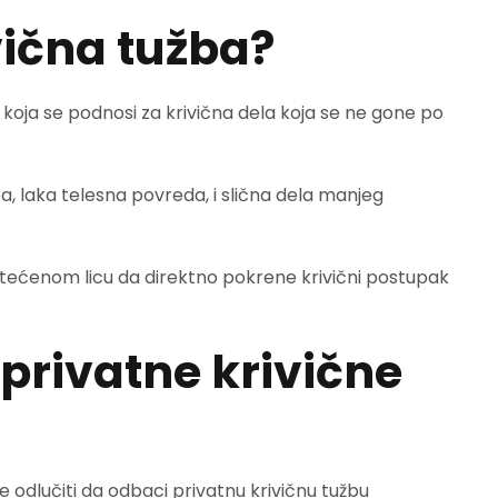
vična tužba?
 koja se podnosi za krivična dela koja se ne gone po
a, laka telesna povreda, i slična dela manjeg
ećenom licu da direktno pokrene krivični postupak
 privatne krivične
e odlučiti da odbaci privatnu krivičnu tužbu