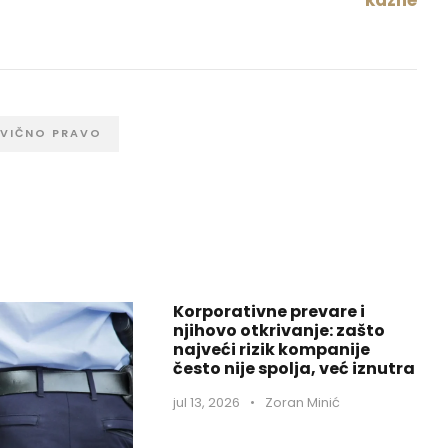
IVIČNO PRAVO
Korporativne prevare i
njihovo otkrivanje: zašto
najveći rizik kompanije
često nije spolja, već iznutra
jul 13, 2026
•
Zoran Minić