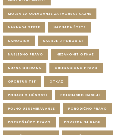
MERE BEZBEDNOSTI
MOLBA ZA ODLAGANJE ZATVORSKE KAZNE
NAKNADA STETE
NAKNADA ŠTETE
NANOGICA
NASILJE U PORODICI
NASLEDNO PRAVO
NEZAKONIT OTKAZ
NUZNA ODBRANA
OBLIGACIONO PRAVO
OPORTUNITET
OTKAZ
PODACI O LIČNOSTI
POLICIJSKO NASILJE
POLNO UZNEMIRAVANJE
PORODIČNO PRAVO
POTROŠAČKO PRAVO
POVREDA NA RADU