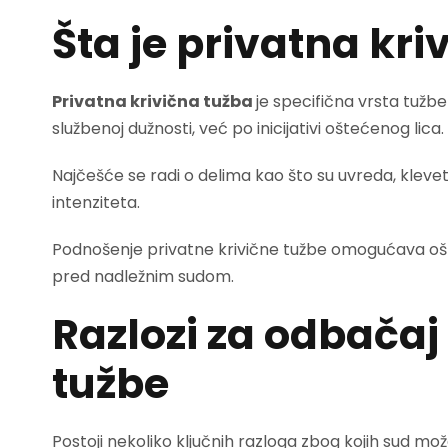
Šta je privatna kri
Privatna krivična tužba
je specifična vrsta tužbe
službenoj dužnosti, već po inicijativi oštećenog lica.
Najčešće se radi o delima kao što su uvreda, klevet
intenziteta.
Podnošenje privatne krivične tužbe omogućava ošt
pred nadležnim sudom.
Razlozi za odbačaj
tužbe
Postoji nekoliko ključnih razloga zbog kojih sud mož