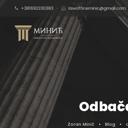
+381692330383
·
lawofficeminic@gmail.com
Odbača
Zoran Minić
•
Blog
•