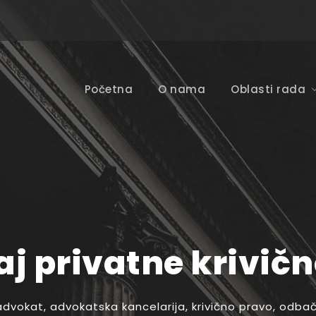
Početna
O nama
Oblasti rada
j privatne krivičn
advokat
,
advokatska kancelarija
,
krivično pravo
,
odbača