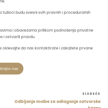
ne.
 da tužioci budu svesni svih pravnih i proceduralnih
pravima i obavezama prilikom podnošenja privatne
e i ostvarili pravdu.
e oklevajte da nas kontaktirate i zakažete prvane
irajte nas
SLEDEĆE
Odbijanje molbe za odlaganje zatvorske
kazne