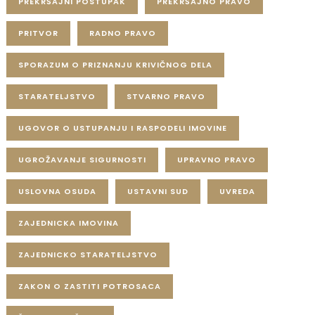
PREKRŠAJNI POSTUPAK
PREKRŠAJNO PRAVO
PRITVOR
RADNO PRAVO
SPORAZUM O PRIZNANJU KRIVIČNOG DELA
STARATELJSTVO
STVARNO PRAVO
UGOVOR O USTUPANJU I RASPODELI IMOVINE
UGROŽAVANJE SIGURNOSTI
UPRAVNO PRAVO
USLOVNA OSUDA
USTAVNI SUD
UVREDA
ZAJEDNICKA IMOVINA
ZAJEDNICKO STARATELJSTVO
ZAKON O ZASTITI POTROSACA