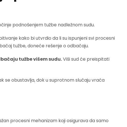
počinje podnošenjem tužbe nadležnom sudu.
itivanje kako bi utvrdio da li su ispunjeni svi procesni
odbačaj tužbe, doneće rešenje o odbačaju.
dbačaju tužbe višem sudu.
Viši sud će preispitati
pak se obustavlja, dok u suprotnom slučaju vraća
 važan procesni mehanizam koji osigurava da samo