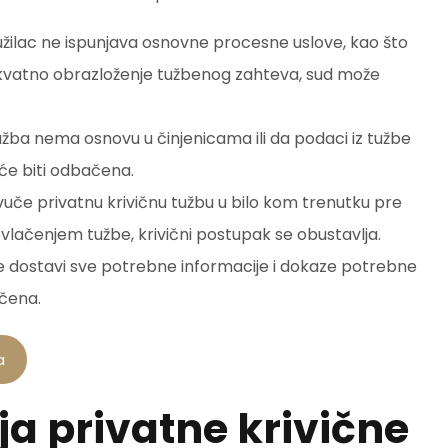
tužilac ne ispunjava osnovne procesne uslove, kao što
ekvatno obrazloženje tužbenog zahteva, sud može
tužba nema osnovu u činjenicama ili da podaci iz tužbe
 će biti odbačena.
uče privatnu krivičnu tužbu u bilo kom trenutku pre
lačenjem tužbe, krivični postupak se obustavlja.
 ne dostavi sve potrebne informacije i dokaze potrebne
čena.
a
a privatne krivične