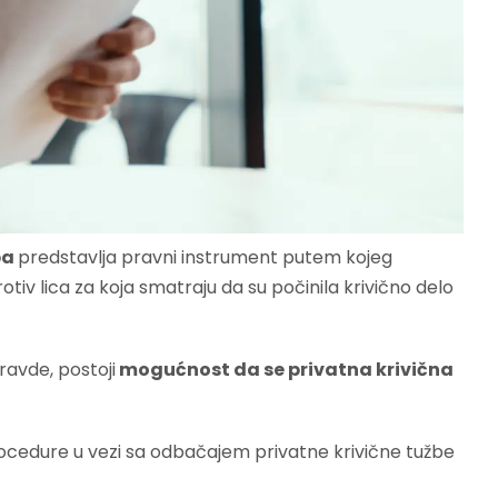
ba
predstavlja pravni instrument putem kojeg
otiv lica za koja smatraju da su počinila krivično delo
ravde, postoji
mogućnost da se privatna krivična
procedure u vezi sa odbačajem privatne krivične tužbe