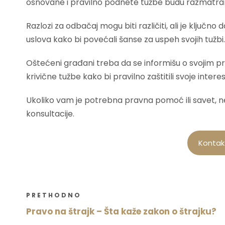
osnovane i pravilno podnete tužbe budu razmatra
Razlozi za odbačaj mogu biti različiti, ali je ključno
uslova kako bi povećali šanse za uspeh svojih tužbi.
Oštećeni građani treba da se informišu o svojim 
krivične tužbe kako bi pravilno zaštitili svoje interes
Ukoliko vam je potrebna pravna pomoć ili savet, n
konsultacije.
Kontakt
PRETHODNO
Pravo na štrajk – Šta kaže zakon o štrajku?