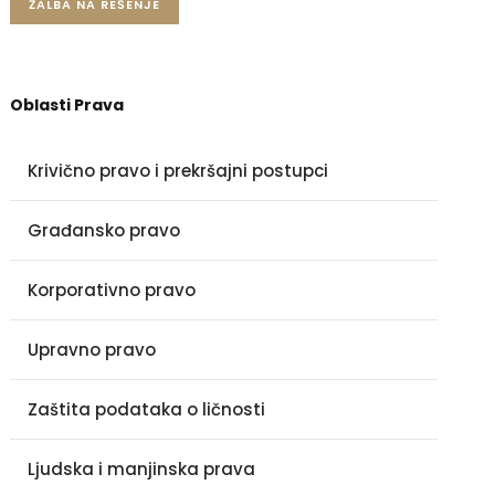
ŽALBA NA REŠENJE
Oblasti Prava
Krivično pravo i prekršajni postupci
Građansko pravo
Korporativno pravo
Upravno pravo
Zaštita podataka o ličnosti
Ljudska i manjinska prava