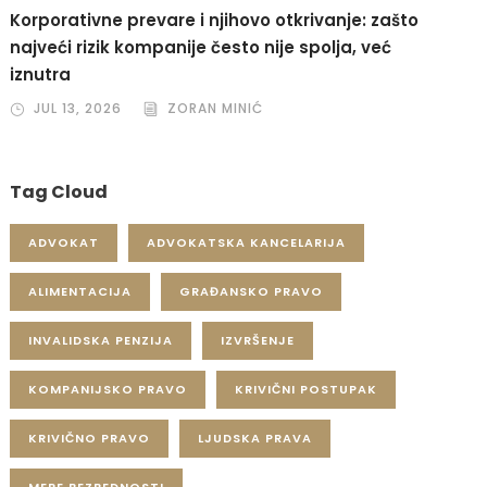
Korporativne prevare i njihovo otkrivanje: zašto
najveći rizik kompanije često nije spolja, već
iznutra
JUL 13, 2026
ZORAN MINIĆ
Tag Cloud
ADVOKAT
ADVOKATSKA KANCELARIJA
ALIMENTACIJA
GRAĐANSKO PRAVO
INVALIDSKA PENZIJA
IZVRŠENJE
KOMPANIJSKO PRAVO
KRIVIČNI POSTUPAK
KRIVIČNO PRAVO
LJUDSKA PRAVA