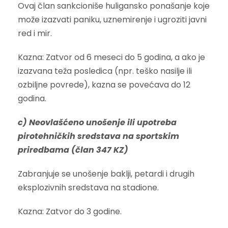
Ovaj član sankcioniše huligansko ponašanje koje
može izazvati paniku, uznemirenje i ugroziti javni
red i mir.
Kazna: Zatvor od 6 meseci do 5 godina, a ako je
izazvana teža posledica (npr. teško nasilje ili
ozbiljne povrede), kazna se povećava do 12
godina.
c) Neovlašćeno unošenje ili upotreba
pirotehničkih sredstava na sportskim
priredbama (član 347 KZ)
Zabranjuje se unošenje baklji, petardi i drugih
eksplozivnih sredstava na stadione.
Kazna: Zatvor do 3 godine.