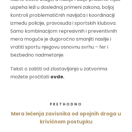
uspeha leži u doslednoj primeni zakona, boljoj
kontroli problematičnih navijača i koordinaciji
između policije, pravosuđa i sportskih klubova.
Samo kombinacijom represivnih i preventivnih
mera moguće je dugoročno smanjiti nasilje i
vratiti sportu njegovu osnovnu svrhu – fer i
bezbedno nadmetanje.
Tekst o zaštiti od zlostavljanja u zatvorima
možete pročitati
ovde.
PRETHODNO
Mera lečenja zavisnika od opojnih droga u
krivičnom postupku