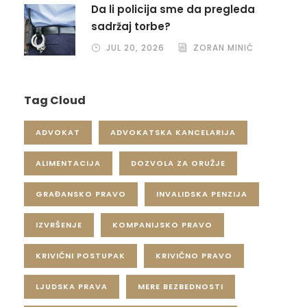
Da li policija sme da pregleda
sadržaj torbe?
JUL 20, 2026
ZORAN MINIĆ
Tag Cloud
ADVOKAT
ADVOKATSKA KANCELARIJA
ALIMENTACIJA
DOZVOLA ZA ORUŽJE
GRAĐANSKO PRAVO
INVALIDSKA PENZIJA
IZVRŠENJE
KOMPANIJSKO PRAVO
KRIVIČNI POSTUPAK
KRIVIČNO PRAVO
LJUDSKA PRAVA
MERE BEZBEDNOSTI