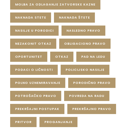
MOLBA ZA ODLAGANJE ZATVORSKE KAZNE
NAKNADA STETE
NAKNADA ŠTETE
NASILJE U PORODICI
NASLEDNO PRAVO
NEZAKONIT OTKAZ
OBLIGACIONO PRAVO
OPORTUNITET
OTKAZ
PAD NA LEDU
PODACI O LIČNOSTI
POLICIJSKO NASILJE
POLNO UZNEMIRAVANJE
PORODIČNO PRAVO
POTROŠAČKO PRAVO
POVREDA NA RADU
PREKRŠAJNI POSTUPAK
PREKRŠAJNO PRAVO
PRITVOR
PROGANJANJE