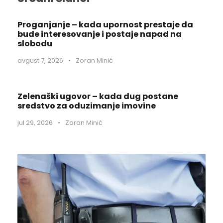
Proganjanje – kada upornost prestaje da
bude interesovanje i postaje napad na
slobodu
avgust 7, 2026
•
Zoran Minić
Zelenaški ugovor – kada dug postane
sredstvo za oduzimanje imovine
jul 29, 2026
•
Zoran Minić