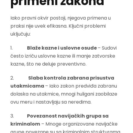
primeni zakona
Iako pravni okvir postoji, njegova primena u
praksi nije uvek efikasna. Ključni problemi
uključuju:
1.
Blaže kazne i uslovne osude
– Sudovi
često izriču uslovne kazne ili manje zatvorske
kazne, što ne deluje preventivno.
2.
Slaba kontrola zabrana prisustva
utakmicama
– Iako zakon predviđa zabranu
dolaska na utakmice, mnogi huligani zaobilaze
ovu meru i nastavljaju sa neredima.
3.
Povezanost navijačkih grupa sa
kriminalom
– Mnoge organizovane navijačke
grupe povezane su sa kriminalnim strukturama,