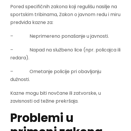
Pored specifičnih zakona koji regulišu nasilje na
sportskim tribinama, Zakon o javnom redu i miru
predviđa kazne za:
– Neprimereno ponašanje u javnosti.
– Napad na službeno lice (npr. policajca ili
redara).
– Ometanje policije pri obavljanju
dužnosti.
Kazne mogu biti novčane ili zatvorske, u
zavisnosti od težine prekršaja.
Problemi u