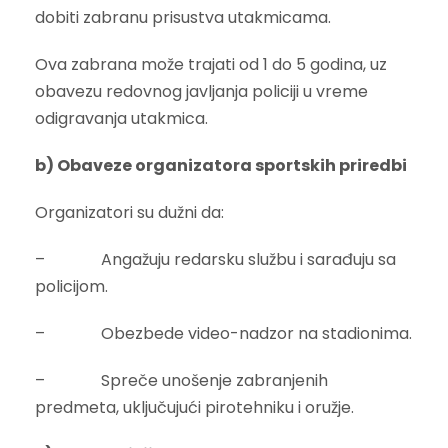
dobiti zabranu prisustva utakmicama.
Ova zabrana može trajati od 1 do 5 godina, uz
obavezu redovnog javljanja policiji u vreme
odigravanja utakmica.
b) Obaveze organizatora sportskih priredbi
Organizatori su dužni da:
– Angažuju redarsku službu i sarađuju sa
policijom.
– Obezbede video-nadzor na stadionima.
– Spreče unošenje zabranjenih
predmeta, uključujući pirotehniku i oružje.