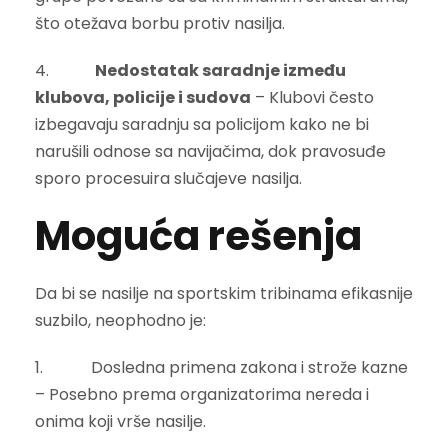
što otežava borbu protiv nasilja.
4.
Nedostatak saradnje između
klubova, policije i sudova
– Klubovi često
izbegavaju saradnju sa policijom kako ne bi
narušili odnose sa navijačima, dok pravosuđe
sporo procesuira slučajeve nasilja.
Moguća rešenja
Da bi se nasilje na sportskim tribinama efikasnije
suzbilo, neophodno je:
1. Dosledna primena zakona i strože kazne
– Posebno prema organizatorima nereda i
onima koji vrše nasilje.