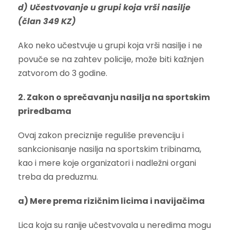
d) Učestvovanje u grupi koja vrši nasilje
(član 349 KZ)
Ako neko učestvuje u grupi koja vrši nasilje i ne
povuče se na zahtev policije, može biti kažnjen
zatvorom do 3 godine.
2. Zakon o sprečavanju nasilja na sportskim
priredbama
Ovaj zakon preciznije reguliše prevenciju i
sankcionisanje nasilja na sportskim tribinama,
kao i mere koje organizatori i nadležni organi
treba da preduzmu.
a) Mere prema rizičnim licima i navijačima
Lica koja su ranije učestvovala u neredima mogu