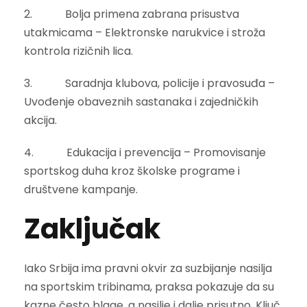
2. Bolja primena zabrana prisustva
utakmicama – Elektronske narukvice i stroža
kontrola rizičnih lica.
3. Saradnja klubova, policije i pravosuđa –
Uvođenje obaveznih sastanaka i zajedničkih
akcija.
4. Edukacija i prevencija – Promovisanje
sportskog duha kroz školske programe i
društvene kampanje.
Zaključak
Iako Srbija ima pravni okvir za suzbijanje nasilja
na sportskim tribinama, praksa pokazuje da su
kazne često blage, a nasilje i dalje prisutno. Ključ