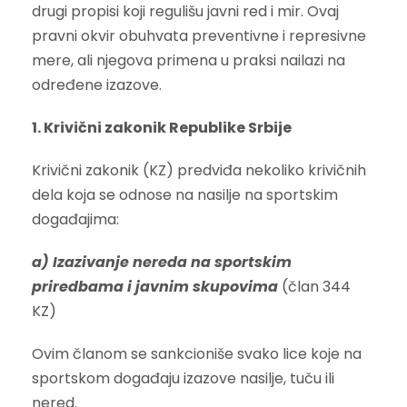
drugi propisi koji regulišu javni red i mir. Ovaj
pravni okvir obuhvata preventivne i represivne
mere, ali njegova primena u praksi nailazi na
određene izazove.
1. Krivični zakonik Republike Srbije
Krivični zakonik (KZ) predviđa nekoliko krivičnih
dela koja se odnose na nasilje na sportskim
događajima:
a) Izazivanje nereda na sportskim
priredbama i javnim skupovima
(član 344
KZ)
Ovim članom se sankcioniše svako lice koje na
sportskom događaju izazove nasilje, tuču ili
nered.