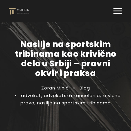
Nasilje na sportskim
tribinama kao krivično
delo u Srbiji – pravni
okvir i praksa
Zoran Minić
•
Blog
•
advokat
,
advokatska kancelarija
,
krivično
pravo
,
nasilje na sportskim tribinama