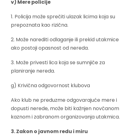
v) Mere policije
1. Policija može sprečiti ulazak licima koja su
prepoznata kao rizična.
2. Može narediti odlaganje ili prekid utakmice
ako postoji opasnost od nereda.
3. Može privesti lica koja se sumnjiče za
planiranje nereda.
g) Krivična odgovornost klubova
Ako klub ne preduzme odgovarajuće mere i
dopusti nerede, može biti kažnjen novčanom
kaznom i zabranom organizovanja utakmica.
3. Zakon o javnom redu i miru