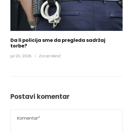
Da li policija sme da pregleda sadržaj
torbe?
jul 20, 2026
•
Zoran Minić
Postavi komentar