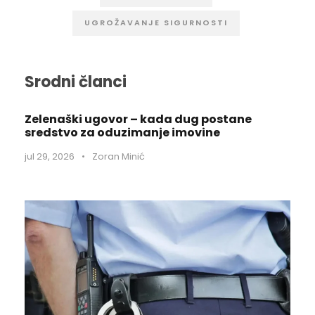
UGROŽAVANJE SIGURNOSTI
Srodni članci
Zelenaški ugovor – kada dug postane
sredstvo za oduzimanje imovine
jul 29, 2026
•
Zoran Minić