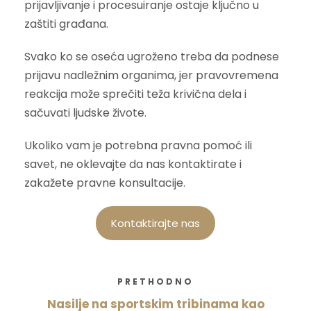
prijavljivanje i procesuiranje ostaje ključno u
zaštiti građana.
Svako ko se oseća ugroženo treba da podnese
prijavu nadležnim organima, jer pravovremena
reakcija može sprečiti teža krivična dela i
sačuvati ljudske živote.
Ukoliko vam je potrebna pravna pomoć ili
savet, ne oklevajte da nas kontaktirate i
zakažete pravne konsultacije.
Kontaktirajte nas
PRETHODNO
Nasilje na sportskim tribinama kao