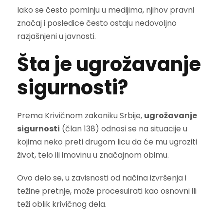
Iako se često pominju u medijima, njihov pravni
značaj i posledice često ostaju nedovoljno
razjašnjeni u javnosti.
Šta je ugrožavanje
sigurnosti?
Prema Krivičnom zakoniku Srbije,
ugrožavanje
sigurnosti
(član 138) odnosi se na situacije u
kojima neko preti drugom licu da će mu ugroziti
život, telo ili imovinu u značajnom obimu.
Ovo delo se, u zavisnosti od načina izvršenja i
težine pretnje, može procesuirati kao osnovni ili
teži oblik krivičnog dela.