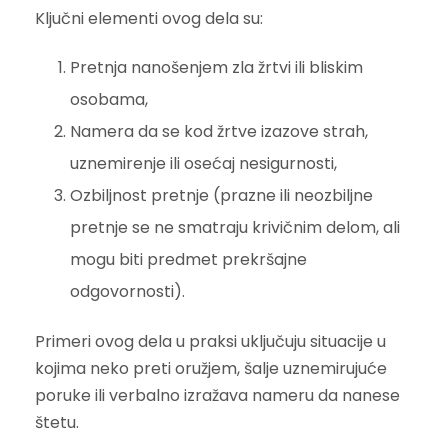
Ključni elementi ovog dela su:
Pretnja nanošenjem zla žrtvi ili bliskim
osobama,
Namera da se kod žrtve izazove strah,
uznemirenje ili osećaj nesigurnosti,
Ozbiljnost pretnje (prazne ili neozbiljne
pretnje se ne smatraju krivičnim delom, ali
mogu biti predmet prekršajne
odgovornosti).
Primeri ovog dela u praksi uključuju situacije u
kojima neko preti oružjem, šalje uznemirujuće
poruke ili verbalno izražava nameru da nanese
štetu.