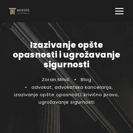
Izazivanje opšte
opasnosti i ugrožavanje
sigurnosti
Zoran Minić
•
Blog
•
advokat
,
advokatska kancelarija
,
izazivanje opšte opasnosti
,
krivično pravo
,
ugrožavanje sigurnosti