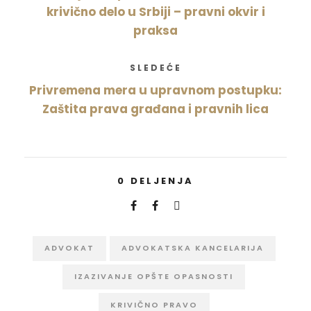
krivično delo u Srbiji – pravni okvir i
praksa
SLEDEĆE
Privremena mera u upravnom postupku:
Zaštita prava građana i pravnih lica
0
DELJENJA
ADVOKAT
ADVOKATSKA KANCELARIJA
IZAZIVANJE OPŠTE OPASNOSTI
KRIVIČNO PRAVO