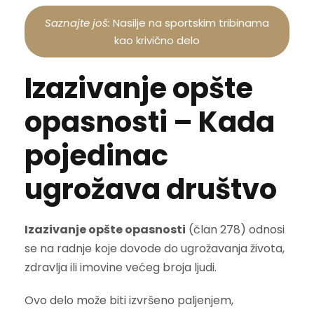
Saznajte još:
Nasilje na sportskim tribinama
kao krivično delo
Izazivanje opšte
opasnosti – Kada
pojedinac
ugrožava društvo
Izazivanje opšte opasnosti
(član 278) odnosi
se na radnje koje dovode do ugrožavanja života,
zdravlja ili imovine većeg broja ljudi.
Ovo delo može biti izvršeno paljenjem,