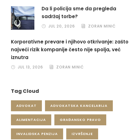
Da li policija sme da pregleda
sadržaj torbe?
JUL 20, 2026
ZORAN MINIĆ
Korporativne prevare i njihovo otkrivanje: zašto
najveći rizik kompanije često nije spolja, već
iznutra
JUL 13, 2026
ZORAN MINIĆ
Tag Cloud
ADVOKAT
ADVOKATSKA KANCELARIJA
ALIMENTACIJA
GRAĐANSKO PRAVO
INVALIDSKA PENZIJA
IZVRŠENJE