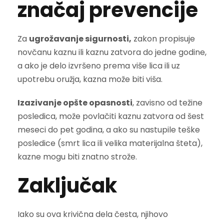
značaj prevencije
Za
ugrožavanje sigurnosti,
zakon propisuje
novčanu kaznu ili kaznu zatvora do jedne godine,
a ako je delo izvršeno prema više lica ili uz
upotrebu oružja, kazna može biti viša.
Izazivanje opšte opasnosti
, zavisno od težine
posledica, može povlačiti kaznu zatvora od šest
meseci do pet godina, a ako su nastupile teške
posledice (smrt lica ili velika materijalna šteta),
kazne mogu biti znatno strože.
Zaključak
Iako su ova krivična dela česta, njihovo