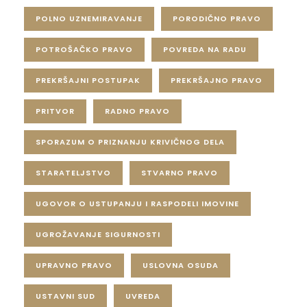
POLNO UZNEMIRAVANJE
PORODIČNO PRAVO
POTROŠAČKO PRAVO
POVREDA NA RADU
PREKRŠAJNI POSTUPAK
PREKRŠAJNO PRAVO
PRITVOR
RADNO PRAVO
SPORAZUM O PRIZNANJU KRIVIČNOG DELA
STARATELJSTVO
STVARNO PRAVO
UGOVOR O USTUPANJU I RASPODELI IMOVINE
UGROŽAVANJE SIGURNOSTI
UPRAVNO PRAVO
USLOVNA OSUDA
USTAVNI SUD
UVREDA