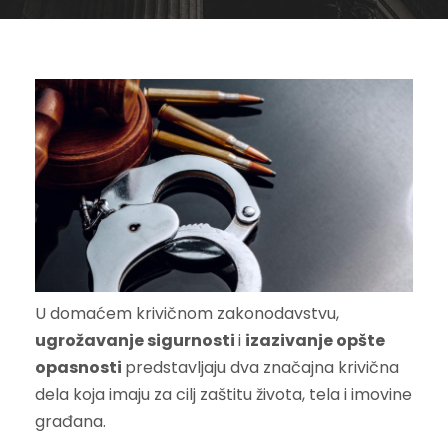
U domaćem krivičnom zakonodavstvu,
ugrožavanje sigurnosti
i
izazivanje opšte
opasnosti
predstavljaju dva značajna krivična
dela koja imaju za cilj zaštitu života, tela i imovine
građana.