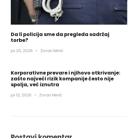
Da li policija sme da pregleda sadržaj
torbe?
jul 20, 2026
•
Zoran Minić
Korporativne prevare i njihovo otkrivanje:
zašto najveći rizik kompanije često nije
spolja, već iznutra
jul 13, 2026
•
Zoran Minić
Postavi komentar