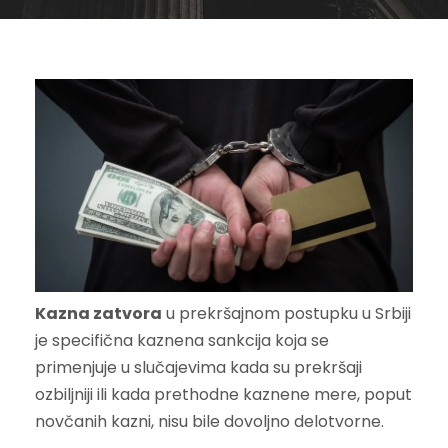
Kazna zatvora
u prekršajnom postupku u Srbiji
je specifična kaznena sankcija koja se
primenjuje u slučajevima kada su prekršaji
ozbiljniji ili kada prethodne kaznene mere, poput
novčanih kazni, nisu bile dovoljno delotvorne.