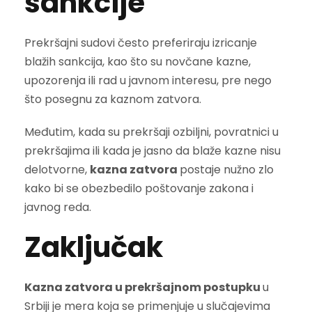
sankcije
Prekršajni sudovi često preferiraju izricanje
blažih sankcija, kao što su novčane kazne,
upozorenja ili rad u javnom interesu, pre nego
što posegnu za kaznom zatvora.
Međutim, kada su prekršaji ozbiljni, povratnici u
prekršajima ili kada je jasno da blaže kazne nisu
delotvorne,
kazna zatvora
postaje nužno zlo
kako bi se obezbedilo poštovanje zakona i
javnog reda.
Zaključak
Kazna zatvora u prekršajnom postupku
u
Srbiji je mera koja se primenjuje u slučajevima