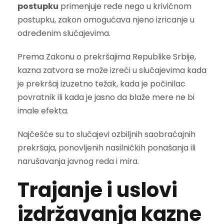
postupku
primenjuje ređe nego u krivičnom
postupku, zakon omogućava njeno izricanje u
određenim slučajevima.
Prema Zakonu o prekršajima Republike Srbije,
kazna zatvora se može izreći u slučajevima kada
je prekršaj izuzetno težak, kada je počinilac
povratnik ili kada je jasno da blaže mere ne bi
imale efekta.
Najčešće su to slučajevi ozbiljnih saobraćajnih
prekršaja, ponovljenih nasilničkih ponašanja ili
narušavanja javnog reda i mira.
Trajanje i uslovi
izdržavanja kazne