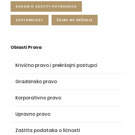
ZAKON O ZASTITI POTROSACA
ZASTARELOST
ŽALBA NA REŠENJE
Oblasti Prava
Krivično pravo i prekršajni postupci
Građansko pravo
Korporativno pravo
Upravno pravo
Zaštita podataka o ličnosti