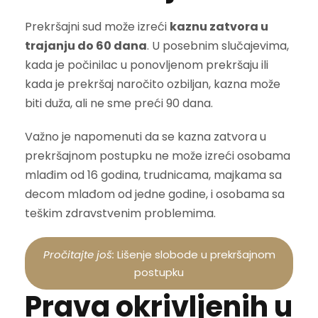
Prekršajni sud može izreći
kaznu zatvora u
trajanju do 60 dana
. U posebnim slučajevima,
kada je počinilac u ponovljenom prekršaju ili
kada je prekršaj naročito ozbiljan, kazna može
biti duža, ali ne sme preći 90 dana.
Važno je napomenuti da se kazna zatvora u
prekršajnom postupku ne može izreći osobama
mlađim od 16 godina, trudnicama, majkama sa
decom mlađom od jedne godine, i osobama sa
teškim zdravstvenim problemima.
Pročitajte još:
Lišenje slobode u prekršajnom
postupku
Prava okrivljenih u