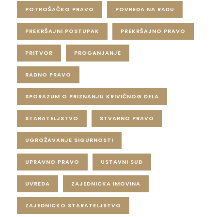
POTROŠAČKO PRAVO
POVREDA NA RADU
PREKRŠAJNI POSTUPAK
PREKRŠAJNO PRAVO
PRITVOR
PROGANJANJE
RADNO PRAVO
SPORAZUM O PRIZNANJU KRIVIČNOG DELA
STARATELJSTVO
STVARNO PRAVO
UGROŽAVANJE SIGURNOSTI
UPRAVNO PRAVO
USTAVNI SUD
UVREDA
ZAJEDNICKA IMOVINA
ZAJEDNICKO STARATELJSTVO