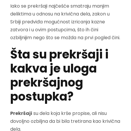
Iako se prekršaji najčešće smatraju manjim
deliktima u odnosu na krivična dela, zakon u
Srbiji predviđa mogućnost izricanja kazne
zatvora i u ovim postupcima, što ih čini
ozbiljnijim nego što se možda na prvi pogled čini.
Šta su prekršaji i
kakva je uloga
prekršajnog
postupka?
Prekršaji
su dela koja krše propise, ali nisu
dovoljno ozbiljna da bi bila tretirana kao krivična
dela.