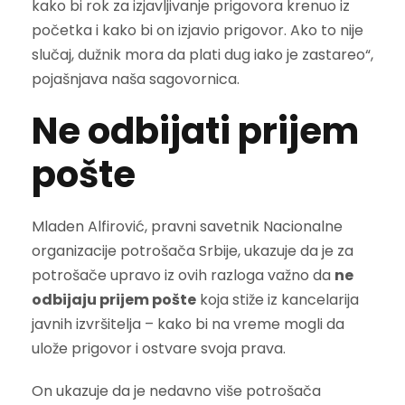
kako bi rok za izjavljivanje prigovora krenuo iz
početka i kako bi on izjavio prigovor. Ako to nije
slučaj, dužnik mora da plati dug iako je zastareo“,
pojašnjava naša sagovornica.
Ne odbijati prijem
pošte
Mladen Alfirović, pravni savetnik Nacionalne
organizacije potrošača Srbije, ukazuje da je za
potrošače upravo iz ovih razloga važno da
ne
odbijaju prijem pošte
koja stiže iz kancelarija
javnih izvršitelja – kako bi na vreme mogli da
ulože prigovor i ostvare svoja prava.
On ukazuje da je nedavno više potrošača