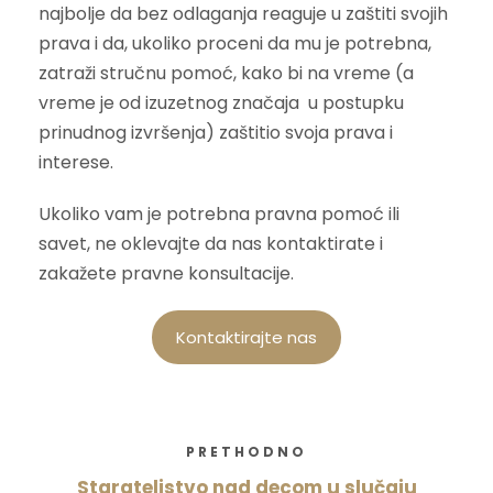
najbolje da bez odlaganja reaguje u zaštiti svojih
prava i da, ukoliko proceni da mu je potrebna,
zatraži stručnu pomoć, kako bi na vreme (a
vreme je od izuzetnog značaja u postupku
prinudnog izvršenja) zaštitio svoja prava i
interese.
Ukoliko vam je potrebna pravna pomoć ili
savet, ne oklevajte da nas kontaktirate i
zakažete pravne konsultacije.
Kontaktirajte nas
PRETHODNO
Starateljstvo nad decom u slučaju