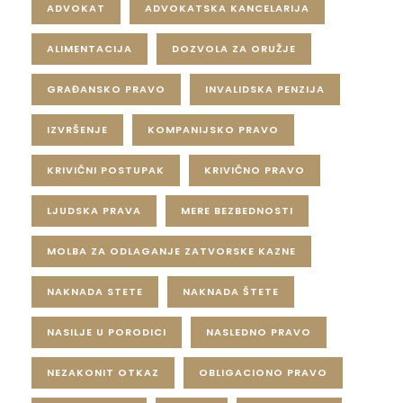
ADVOKAT
ADVOKATSKA KANCELARIJA
ALIMENTACIJA
DOZVOLA ZA ORUŽJE
GRAĐANSKO PRAVO
INVALIDSKA PENZIJA
IZVRŠENJE
KOMPANIJSKO PRAVO
KRIVIČNI POSTUPAK
KRIVIČNO PRAVO
LJUDSKA PRAVA
MERE BEZBEDNOSTI
MOLBA ZA ODLAGANJE ZATVORSKE KAZNE
NAKNADA STETE
NAKNADA ŠTETE
NASILJE U PORODICI
NASLEDNO PRAVO
NEZAKONIT OTKAZ
OBLIGACIONO PRAVO