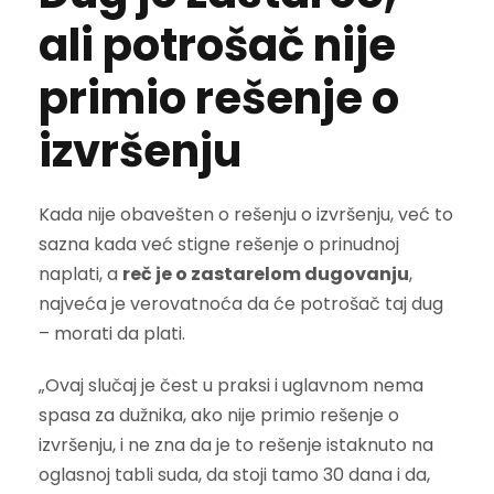
ali potrošač nije
primio rešenje o
izvršenju
Kada nije obavešten o rešenju o izvršenju, već to
sazna kada već stigne rešenje o prinudnoj
naplati, a
reč je o zastarelom dugovanju
,
najveća je verovatnoća da će potrošač taj dug
– morati da plati.
„Ovaj slučaj je čest u praksi i uglavnom nema
spasa za dužnika, ako nije primio rešenje o
izvršenju, i ne zna da je to rešenje istaknuto na
oglasnoj tabli suda, da stoji tamo 30 dana i da,