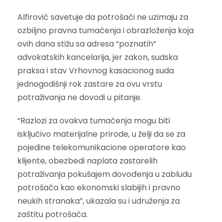
Alfirović savetuje da potrošači ne uzimaju za
ozbiljno pravna tumačenja i obrazloženja koja
ovih dana stižu sa adresa “poznatih”
advokatskih kancelarija, jer zakon, sudska
praksa i stav Vrhovnog kasacionog suda
jednogodišnji rok zastare za ovu vrstu
potraživanja ne dovodi u pitanje.
“Razlozi za ovakva tumačenja mogu biti
isključivo materijalne prirode, u želji da se za
pojedine telekomunikacione operatore kao
klijente, obezbedi naplata zastarelih
potraživanja pokušajem dovođenja u zabludu
potrošača kao ekonomski slabijih i pravno
neukih stranaka”, ukazala su i udruženja za
zaštitu potrošača.