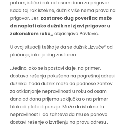
potom, ističe i rok od osam dana za prigovor.
Kada taj rok istekne, dužnik više nema prava na
prigovor. Jer,
zastareo dug poverilac može
da naplati ako dužnik ne izjavi prigovor u
zakonskom roku
„, objašnjava Pavlović.
U ovoj situaciji teško je da se dužnik „izvuče“ od
plaćanja, iako je dug zastareo.
„Jedino, ako se ispostavi da je, na primer,
dostava rešenja pokušana na pogrešnoj adresi
dužnika. Tada dužnik može da podnese zahtev
za otklanjanje nepravilnosti u roku od osam
dana od dana prijema zaključka o na primer
blokadi plate ili penzije. Može da istakne tu
nepravilnost i da zahteva da mu se ponovo
dostavi rešenje o izvršenju na pravu adresu ,