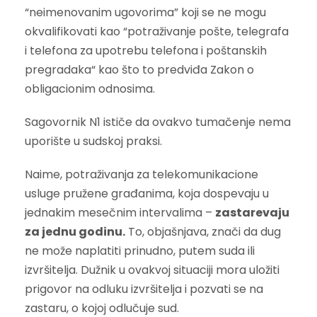
“neimenovanim ugovorima” koji se ne mogu
okvalifikovati kao “potraživanje pošte, telegrafa
i telefona za upotrebu telefona i poštanskih
pregradaka“ kao što to predviđa Zakon o
obligacionim odnosima.
Sagovornik N1 ističe da ovakvo tumačenje nema
uporište u sudskoj praksi.
Naime, potraživanja za telekomunikacione
usluge pružene građanima, koja dospevaju u
jednakim mesečnim intervalima –
zastarevaju
za jednu godinu.
To, objašnjava, znači da dug
ne može naplatiti prinudno, putem suda ili
izvršitelja. Dužnik u ovakvoj situaciji mora uložiti
prigovor na odluku izvršitelja i pozvati se na
zastaru, o kojoj odlučuje sud.