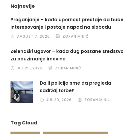
Najnovije
Proganjanje – kada upornost prestaje da bude
interesovanje i postaje napad na slobodu
AVGUST 7, 2026
ZORAN MINIĆ
Zelenaški ugovor – kada dug postane sredstvo
za oduzimanje imovine
JUL 29, 2026
ZORAN MINIĆ
Da li policija sme da pregleda
sadržaj torbe?
JUL 20, 2026
ZORAN MINIĆ
Tag Cloud