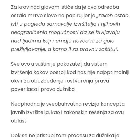
Za krov nad glavom ističe da je ova odredba
ostala mrtvo slovo na papiru, jer je
„zakon ostao
isti u pogledu samovolje izvršitelja i njihovih
neograničenih mogućnosti da se iživljavaju
nad ljudima koji nemaju novca ni za golo
preživljavanje, a kamo li za pravnu zaštitu“.
Sve ovo u suštini je pokazatelj da sistem
izvršenja kakav postoji kod nas nije najoptimalniji
okvir za obezbeđenje i ostvarenja prava
poverilaca i prava dužnika.
Neophodna je sveobuhvatna revizija koncepta
javnih izvršitelja, kao i zakonskih rešenja za ovu
oblast.
Dok se ne pristupi tom procesu za dužnika je