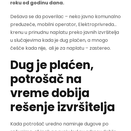
roku od godinu dana.
Dešava se da poverilac – neko javno komunalno
preduzeće, mobilni operator, Elektroprivreda…
krenu u prinudnu naplatu preko javnih izvršitelja
u slučajevima kada je dug plaćen, a mnogo
češće kada nije, ali je za naplatu – zastereo.
Dug je plaćen,
potrošač na
vreme dobija
rešenje izvršitelja
Kada potrošač uredno namiruje dugove po