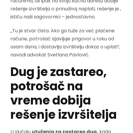
računima, ali ipak na svoju kućnu adresu dobije
rešenje izvršitelja o prinudnoj naplati, rešenje je ,
ističu naši sagovornici – jednostavno.
„Tu je stvar čista. Ako ga tuže za već plaćene
račune, potrošač izjavljuje prigovor u roku od
osam dana, i dostavlja izvršitelju dokaz o uplati“,
navodi advokat Svetlana Pavlović.
Dug je zastareo,
potrošač na
vreme dobija
rešenje izvršitelja
U slučaju
utuženja za zastareo dug,
kada