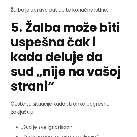
Žalba je upravo put do te konačne istine.
5. Žalba može biti
uspešna čak i
kada deluje da
sud „nije na vašoj
strani“
Česte su situacije kada stranke pogrešno
zaključuju:
„Sud je sve ignorisao.“
„Sudija je već formirao mišljenje.“