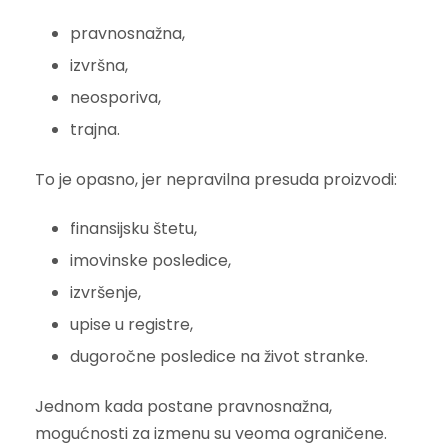
pravnosnažna,
izvršna,
neosporiva,
trajna.
To je opasno, jer nepravilna presuda proizvodi:
finansijsku štetu,
imovinske posledice,
izvršenje,
upise u registre,
dugoročne posledice na život stranke.
Jednom kada postane pravnosnažna,
mogućnosti za izmenu su veoma ograničene.