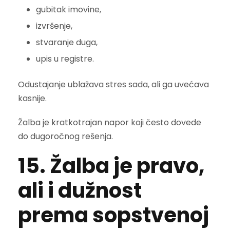
gubitak imovine,
izvršenje,
stvaranje duga,
upis u registre.
Odustajanje ublažava stres sada, ali ga uvećava
kasnije.
Žalba je kratkotrajan napor koji često dovede
do dugoročnog rešenja.
15. Žalba je pravo,
ali i dužnost
prema sopstvenoj