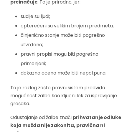
preinačuje
. To je prirodno, jer:
sudije su ljudi;
opterećeni su velikim brojem predmeta;
činjenično stanje može biti pogrešno
utvrđeno;
pravni propisi mogu biti pogrešno
primenjeni;
dokazna ocena može biti nepotpuna.
To je razlog zašto pravni sistem predviđa
mogućnost žalbe kao ključni lek za ispravljanje
grešaka.
Odustajanje od žalbe znači
prihvatanje odluke
koja možda nije zakonita, pravična ni