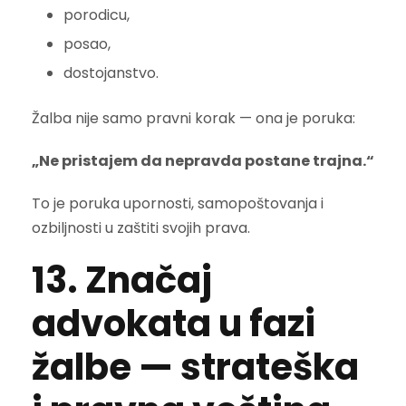
porodicu,
posao,
dostojanstvo.
Žalba nije samo pravni korak — ona je poruka:
„Ne pristajem da nepravda postane trajna.“
To je poruka upornosti, samopoštovanja i
ozbiljnosti u zaštiti svojih prava.
13. Značaj
advokata u fazi
žalbe — strateška