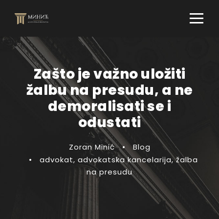
Zašto je važno uložiti
žalbu na presudu, a ne
demoralisati se i
odustati
Zoran Minić
•
Blog
•
advokat
,
advokatska kancelarija
,
žalba
na presudu