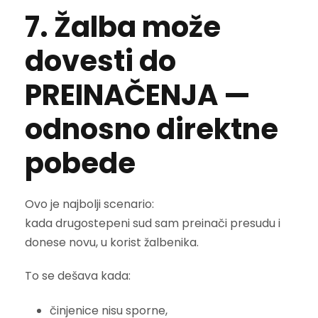
7. Žalba može
dovesti do
PREINAČENJA —
odnosno direktne
pobede
Ovo je najbolji scenario:
kada drugostepeni sud sam preinači presudu i
donese novu, u korist žalbenika.
To se dešava kada:
činjenice nisu sporne,