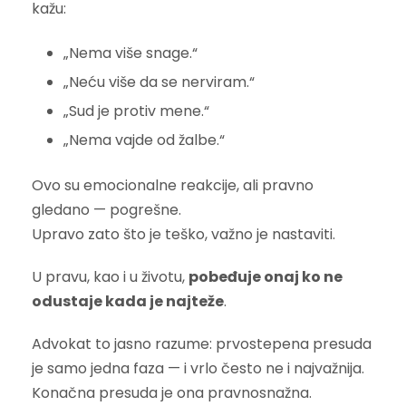
kažu:
„Nema više snage.“
„Neću više da se nerviram.“
„Sud je protiv mene.“
„Nema vajde od žalbe.“
Ovo su emocionalne reakcije, ali pravno
gledano — pogrešne.
Upravo zato što je teško, važno je nastaviti.
U pravu, kao i u životu,
pobeđuje onaj ko ne
odustaje kada je najteže
.
Advokat to jasno razume: prvostepena presuda
je samo jedna faza — i vrlo često ne i najvažnija.
Konačna presuda je ona pravnosnažna.