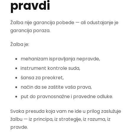
pravdi
Žalba nije garancija pobede — ali odustajanje je
garancija poraza.
Žalba je:
mehanizam ispravljanja nepravde,
instrument kontrole suda,
šansa za preokret,
način da se zaštite vaša prava,
put do pravnosnažne i pravedne odluke.
Svaka presuda koja vam ne ide u prilog zaslužuje
žalbu — iz principa, iz strategije, iz razuma, iz
pravde.