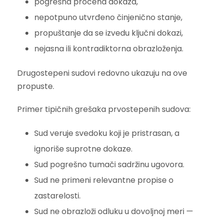
pogrešna procena dokaza,
nepotpuno utvrđeno činjenično stanje,
propuštanje da se izvedu ključni dokazi,
nejasna ili kontradiktorna obrazloženja.
Drugostepeni sudovi redovno ukazuju na ove
propuste.
Primer tipičnih grešaka prvostepenih sudova:
Sud veruje svedoku koji je pristrasan, a
ignoriše suprotne dokaze.
Sud pogrešno tumači sadržinu ugovora.
Sud ne primeni relevantne propise o
zastarelosti.
Sud ne obrazloži odluku u dovoljnoj meri —