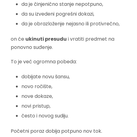
da je činjenično stanje nepotpuno,
da su izvedeni pogrešni dokazi,
da je obrazloženje nejasno ili protivrečno,
on će
ukinuti presudu
i vratiti predmet na
ponovno suđenje.
To je već ogromna pobeda:
dobijate novu šansu,
novo ročište,
nove dokaze,
novi pristup,
često i novog sudiju.
Početni poraz dobija potpuno nov tok.