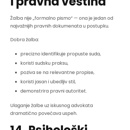
i pravna veština
Žalba nije „formalno pismo“ — ona je jedan od
najvažnijih pravnih dokumenata u postupku.
Dobra žalba:
precizno identifikuje propuste suda,
koristi sudsku praksu,
poziva se na relevantne propise,
koristi jasan i ubedljiv stil,
demonstrira pravni autoritet.
Ulaganje žalbe uz iskusnog advokata
dramatično povećava uspeh.