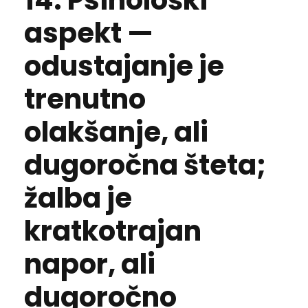
14. Psihološki
aspekt —
odustajanje je
trenutno
olakšanje, ali
dugoročna šteta;
žalba je
kratkotrajan
napor, ali
dugoročno