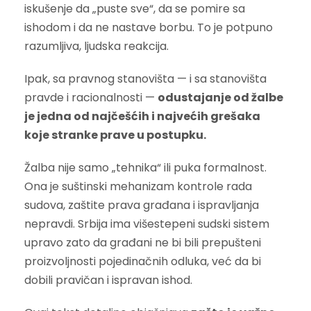
iskušenje da „puste sve“, da se pomire sa
ishodom i da ne nastave borbu. To je potpuno
razumljiva, ljudska reakcija.
Ipak, sa pravnog stanovišta — i sa stanovišta
pravde i racionalnosti —
odustajanje od žalbe
je jedna od najčešćih i najvećih grešaka
koje stranke prave u postupku.
Žalba nije samo „tehnika“ ili puka formalnost.
Ona je suštinski mehanizam kontrole rada
sudova, zaštite prava građana i ispravljanja
nepravdi. Srbija ima višestepeni sudski sistem
upravo zato da građani ne bi bili prepušteni
proizvoljnosti pojedinačnih odluka, već da bi
dobili pravičan i ispravan ishod.