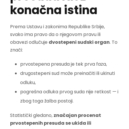
konačna istina
Prema Ustavu i zakonima Republike Srbije,
svako ima pravo da o njegovom pravu ili
obavezi odlučuje
dvostepeni sudski organ
. To
znači:
prvostepena presuda je tek prva faza,
drugostepeni sud može preinačiti ili ukinuti
odluku,
pogrešna odluka prvog suda nije retkost — i
zbog toga žalba postoji.
Statistički gledano,
značajan procenat
prvostepenih presuda se ukida ili