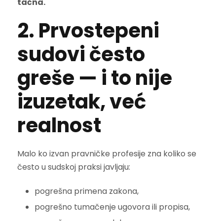
tačna.
2. Prvostepeni
sudovi često
greše — i to nije
izuzetak, već
realnost
Malo ko izvan pravničke profesije zna koliko se
često u sudskoj praksi javljaju:
pogrešna primena zakona,
pogrešno tumačenje ugovora ili propisa,