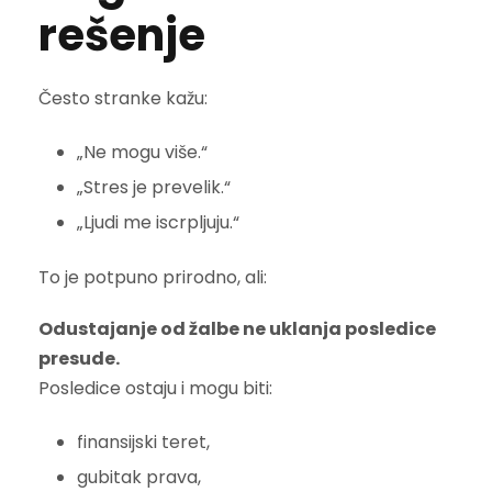
rešenje
Često stranke kažu:
„Ne mogu više.“
„Stres je prevelik.“
„Ljudi me iscrpljuju.“
To je potpuno prirodno, ali:
Odustajanje od žalbe ne uklanja posledice
presude.
Posledice ostaju i mogu biti:
finansijski teret,
gubitak prava,