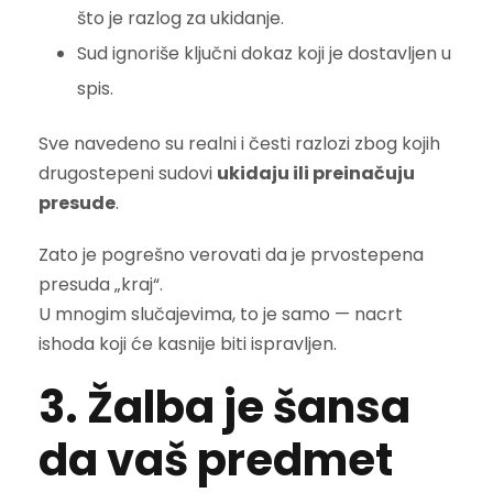
što je razlog za ukidanje.
Sud ignoriše ključni dokaz koji je dostavljen u
spis.
Sve navedeno su realni i česti razlozi zbog kojih
drugostepeni sudovi
ukidaju ili preinačuju
presude
.
Zato je pogrešno verovati da je prvostepena
presuda „kraj“.
U mnogim slučajevima, to je samo — nacrt
ishoda koji će kasnije biti ispravljen.
3. Žalba je šansa
da vaš predmet