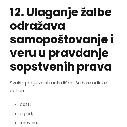
12. Ulaganje žalbe
odražava
samopoštovanje i
veru u pravdanje
sopstvenih prava
Svaki spor je za stranku ličan. Sudske odluke
dotiču:
čast,
ugled,
imovinu,