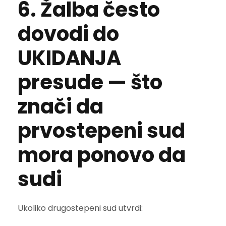
6. Žalba često
dovodi do
UKIDANJA
presude — što
znači da
prvostepeni sud
mora ponovo da
sudi
Ukoliko drugostepeni sud utvrdi: