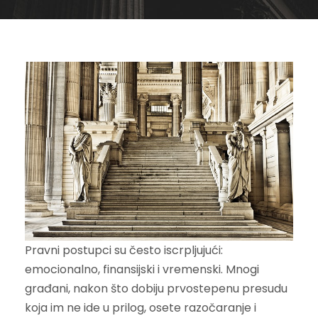
Pravni postupci su često iscrpljujući:
emocionalno, finansijski i vremenski. Mnogi
građani, nakon što dobiju prvostepenu presudu
koja im ne ide u prilog, osete razočaranje i