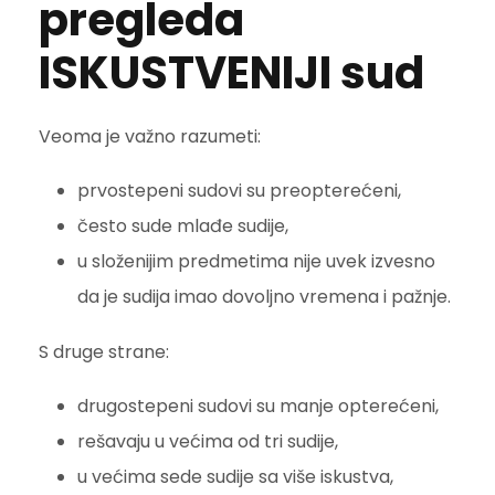
pregleda
ISKUSTVENIJI sud
Veoma je važno razumeti:
prvostepeni sudovi su preopterećeni,
često sude mlađe sudije,
u složenijim predmetima nije uvek izvesno
da je sudija imao dovoljno vremena i pažnje.
S druge strane:
drugostepeni sudovi su manje opterećeni,
rešavaju u većima od tri sudije,
u većima sede sudije sa više iskustva,