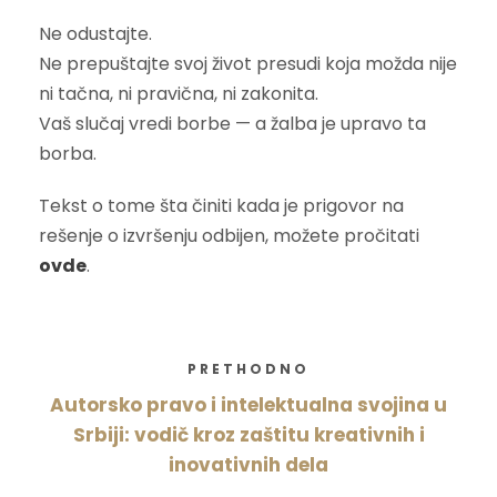
Ne odustajte.
Ne prepuštajte svoj život presudi koja možda nije
ni tačna, ni pravična, ni zakonita.
Vaš slučaj vredi borbe — a žalba je upravo ta
borba.
Tekst o tome šta činiti kada je prigovor na
rešenje o izvršenju odbijen, možete pročitati
ovde
.
PRETHODNO
Autorsko pravo i intelektualna svojina u
Srbiji: vodič kroz zaštitu kreativnih i
inovativnih dela