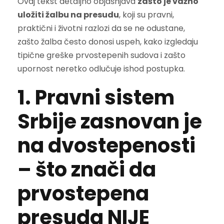
Ovaj tekst detaljno objašnjava
zašto je važno
uložiti žalbu na presudu
, koji su pravni,
praktični i životni razlozi da se ne odustane,
zašto žalba često donosi uspeh, kako izgledaju
tipične greške prvostepenih sudova i zašto
upornost neretko odlučuje ishod postupka.
1. Pravni sistem
Srbije zasnovan je
na dvostepenosti
– što znači da
prvostepena
presuda NIJE