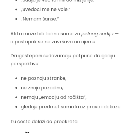
„Svedoci me ne vole.“
„Nemam šanse.“
Ali to može biti tačno samo za
jednog sudiju
—
a postupak se ne završava na njemu.
Drugostepeni sudovi imaju potpuno drugačiju
perspektivu:
ne poznaju stranke,
ne znaju pozadinu,
nemaju „emociju od ročišta“,
gledaju predmet samo kroz pravo i dokaze.
Tu često dolazi do preokreta.