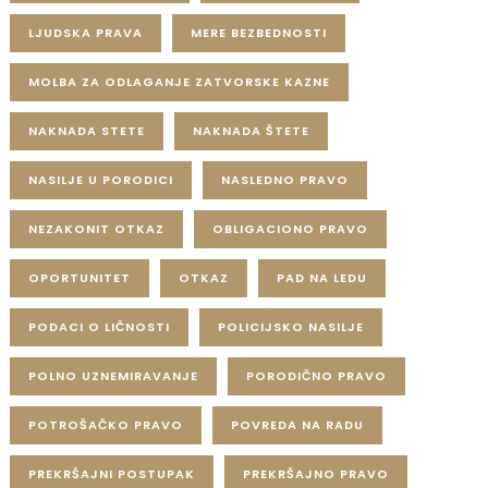
LJUDSKA PRAVA
MERE BEZBEDNOSTI
MOLBA ZA ODLAGANJE ZATVORSKE KAZNE
NAKNADA STETE
NAKNADA ŠTETE
NASILJE U PORODICI
NASLEDNO PRAVO
NEZAKONIT OTKAZ
OBLIGACIONO PRAVO
OPORTUNITET
OTKAZ
PAD NA LEDU
PODACI O LIČNOSTI
POLICIJSKO NASILJE
POLNO UZNEMIRAVANJE
PORODIČNO PRAVO
POTROŠAČKO PRAVO
POVREDA NA RADU
PREKRŠAJNI POSTUPAK
PREKRŠAJNO PRAVO