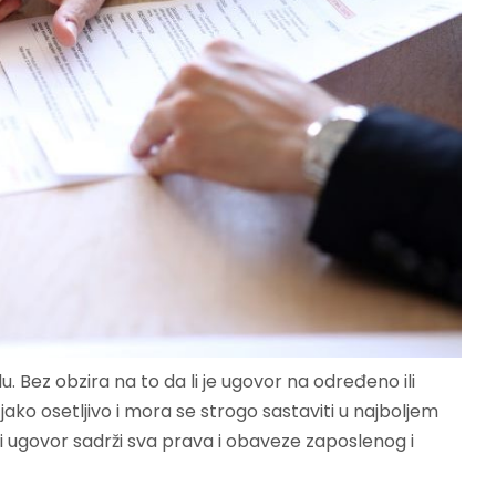
. Bez obzira na to da li je ugovor na određeno ili
o osetljivo i mora se strogo sastaviti u najboljem
i ugovor sadrži sva prava i obaveze zaposlenog i