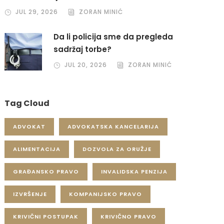
JUL 29, 2026
ZORAN MINIĆ
Da li policija sme da pregleda
sadržaj torbe?
JUL 20, 2026
ZORAN MINIĆ
Tag Cloud
ADVOKAT
ADVOKATSKA KANCELARIJA
ALIMENTACIJA
DOZVOLA ZA ORUŽJE
GRAĐANSKO PRAVO
INVALIDSKA PENZIJA
IZVRŠENJE
KOMPANIJSKO PRAVO
KRIVIČNI POSTUPAK
KRIVIČNO PRAVO