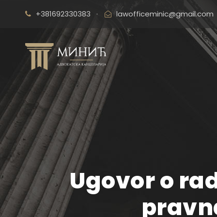
+381692330383
·
lawofficeminic@gmail.com
Ugovor o rad
pravn