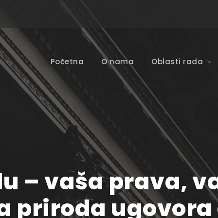
Početna
O nama
Oblasti rada
u – vaša prava, v
a priroda ugovora 