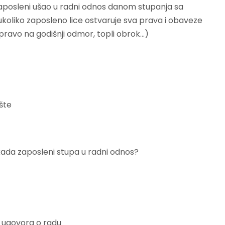
 zaposleni ušao u radni odnos danom stupanja sa
oliko zaposleno lice ostvaruje sva prava i obaveze
ravo na godišnji odmor, topli obrok…)
šte
kada zaposleni stupa u radni odnos?
a ugovora o radu