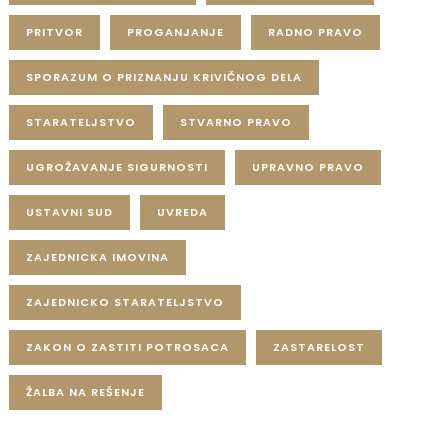
PRITVOR
PROGANJANJE
RADNO PRAVO
SPORAZUM O PRIZNANJU KRIVIČNOG DELA
STARATELJSTVO
STVARNO PRAVO
UGROŽAVANJE SIGURNOSTI
UPRAVNO PRAVO
USTAVNI SUD
UVREDA
ZAJEDNICKA IMOVINA
ZAJEDNICKO STARATELJSTVO
ZAKON O ZASTITI POTROSACA
ZASTARELOST
ŽALBA NA REŠENJE