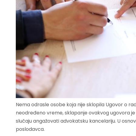
Nema odrasle osobe koja nije sklopila Ugovor o radu
neodređeno vreme, sklapanje ovakvog ugovora je jak
slučaju angažovati advokatsku kancelariju. U osnov
poslodavca.