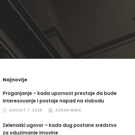
Najnovije
Proganjanje – kada upornost prestaje da bude
interesovanje i postaje napad na slobodu
AVGUST 7, 2026
ZORAN MINIĆ
Zelenaški ugovor – kada dug postane sredstvo
za oduzimanje imovine