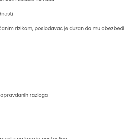
nosti
ćanim rizikom, poslodavac je dužan da mu obezbedi
neopravdanih razloga
 mesta na kom je postavljen