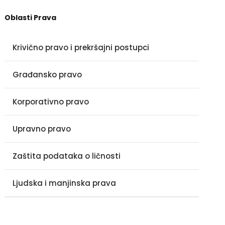
Oblasti Prava
Krivično pravo i prekršajni postupci
Građansko pravo
Korporativno pravo
Upravno pravo
Zaštita podataka o ličnosti
Ljudska i manjinska prava