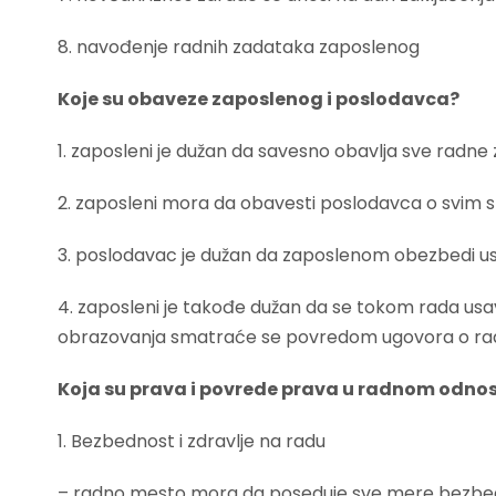
8. navođenje radnih zadataka zaposlenog
Koje su obaveze zaposlenog i poslodavca?
1. zaposleni je dužan da savesno obavlja sve radne 
2. zaposleni mora da obavesti poslodavca o svim sp
3. poslodavac je dužan da zaposlenom obezbedi us
4. zaposleni je takođe dužan da se tokom rada usav
obrazovanja smatraće se povredom ugovora o r
Koja su prava i povrede prava u radnom odno
1. Bezbednost i zdravlje na radu
– radno mesto mora da poseduje sve mere bezbedn