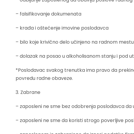
– falsifikovanje dokumenata
– krađa i oštećenje imovine poslodavca
– bilo koje krivično delo učinjeno na radnom mestu
– dolazak na posao u alkoholisanom stanju i pod u
*Poslodavac svakog trenutka ima pravo da prekine
povredu radne obaveze.
3. Zabrane
– zaposleni ne sme bez odobrenja poslodavca da u
– zaposleni ne sme da koristi strogo poverljive pos