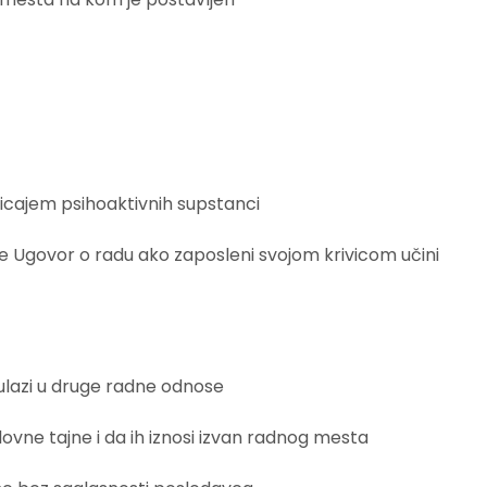
ticajem psihoaktivnih supstanci
 Ugovor o radu ako zaposleni svojom krivicom učini
lazi u druge radne odnose
lovne tajne i da ih iznosi izvan radnog mesta