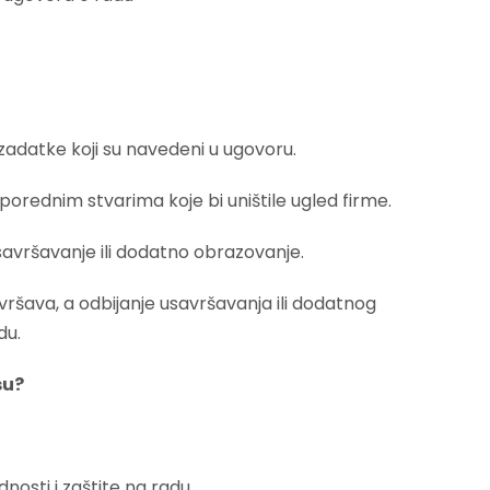
zadatke koji su navedeni u ugovoru.
orednim stvarima koje bi uništile ugled firme.
avršavanje ili dodatno obrazovanje.
ršava, a odbijanje usavršavanja ili dodatnog
adu.
su?
osti i zaštite na radu