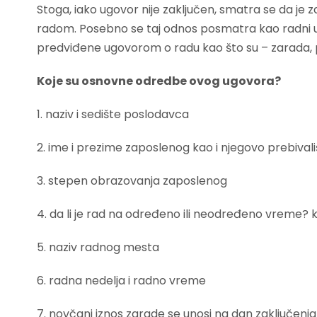
Stoga, iako ugovor nije zaključen, smatra se da je
radom. Posebno se taj odnos posmatra kao radni uk
predviđene ugovorom o radu kao što su – zarada, p
Koje su osnovne odredbe ovog ugovora?
1. naziv i sedište poslodavca
2. ime i prezime zaposlenog kao i njegovo prebivali
3. stepen obrazovanja zaposlenog
4. da li je rad na određeno ili neodređeno vreme? 
5. naziv radnog mesta
6. radna nedelja i radno vreme
7. novčani iznos zarade se unosi na dan zaključenj