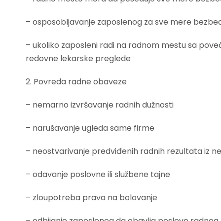
– osposobljavanje zaposlenog za sve mere bezbed
– ukoliko zaposleni radi na radnom mestu sa pove
redovne lekarske preglede
2. Povreda radne obaveze
– nemarno izvršavanje radnih dužnosti
– narušavanje ugleda same firme
– neostvarivanje predviđenih radnih rezultata iz 
– odavanje poslovne ili službene tajne
– zloupotreba prava na bolovanje
– odbijanje zaposlenog da obavlja poslove radnog