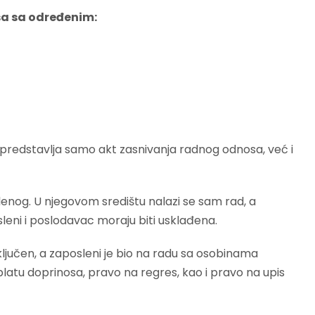
sa sa određenim:
predstavlja samo akt zasnivanja radnog odnosa, već i
enog. U njegovom središtu nalazi se sam rad, a
leni i poslodavac moraju biti usklađena.
ljučen, a zaposleni je bio na radu sa osobinama
atu doprinosa, pravo na regres, kao i pravo na upis