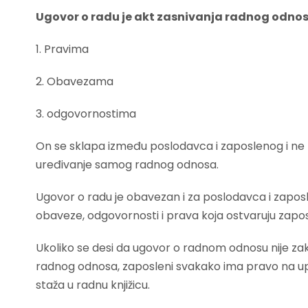
Ugovor o radu je akt zasnivanja radnog odno
1. Pravima
2. Obavezama
3. odgovornostima
On se sklapa između poslodavca i zaposlenog i ne 
uređivanje samog radnog odnosa.
Ugovor o radu je obavezan i za poslodavca i zaposl
obaveze, odgovornosti i prava koja ostvaruju zapos
Ukoliko se desi da ugovor o radnom odnosu nije zak
radnog odnosa, zaposleni svakako ima pravo na upl
staža u radnu knjižicu.