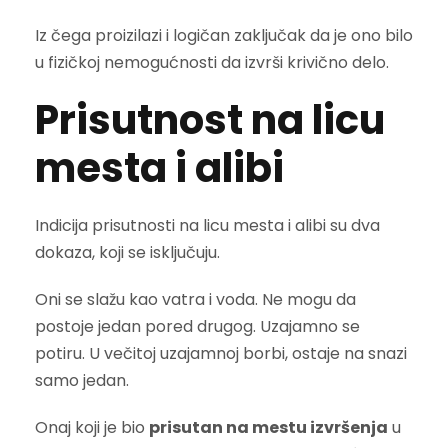
Iz čega proizilazi i logičan zaključak da je ono bilo
u fizičkoj nemogućnosti da izvrši krivično delo.
Prisutnost na licu
mesta i alibi
Indicija prisutnosti na licu mesta i alibi su dva
dokaza, koji se isključuju.
Oni se slažu kao vatra i voda. Ne mogu da
postoje jedan pored drugog. Uzajamno se
potiru. U večitoj uzajamnoj borbi, ostaje na snazi
samo jedan.
Onaj koji je bio
prisutan na mestu izvršenja
u