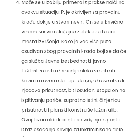
Može se u izobilju primera iz prakse naići na
ovakvu situaciju: P. je okrivljen za provalnu
krađu dok je u stvari nevin. On se u krivično
vreme sasvim slučajno zatekao u blizini
mesta izvršenja. Kako je već više puta
osuđivan zbog provalnih krađa boji se da će
ga služba Javne bezbednosti, javno
tužilaštvo i istražni sudija olako smatrati
krivim i u ovom slučaju i da će, ako se utvrdi
njegova prisutnost, biti osuđen. Stoga on na
ispitivanju poriče, suprotno istini, činjenicu
prisutnosti i planski konstruiše lažan alibi.
Ovaj lažan alibi kao što se vidi, nije nipošto
izraz osećanja krivnje za inkriminisano delo