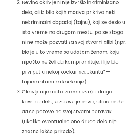
Nevino okrivljeni nije izvršio inkriminisano
delo, ali iz bilo kojih motiva prikriva neki
nekriminalni događaj (tajnu), koji se desio u
isto vreme na drugom mestu, pa se stoga
ni ne može pozvati za svoj stvarni alibi (npr.
bio je u to vreme sa udatom ženom, koju
nipošto ne želi da kompromituje, ili je bio
prvi put u nekoj kockarnici, „kuntu“ —
tajnom stanu za kockanje).
Okrivljeni je u isto vreme izvršio drugo
krivično delo, a za ovo je nevin, ali ne može
da se pozove na svoj stvarni boravak
(ukoliko eventualno ono drugo delo nije
znatno lakše prirode).