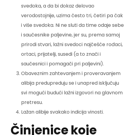
svedoka, a da bi dokaz delovao
verodostojnije, uzima često tri, četiri pa čak
i više svedoka. Ni ne sluti da time odaje sebe
i saučesnike paljevine, jer su, prema samoj
prirodi stvari, lažni svedoci najčešće rođaci,
ortaci, prijatelji, susedi (a to znači i
saučesnici i pomagači pri paljevini).
Obaveznim zahtevanjem i proveravanjem
alibija predupreduju se i unapred isključuju
svi mogući budući lažni izgovori na glavnom
pretresu.
Lažan alibije svakako indicija vinosti.
Činjenice koje