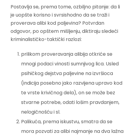
Postavlja se, prema tome, ozbiljno pitanje: da li
je uopšte korisno i svrsishodno da se traži i
proverava alibi kod paljevina? Potvrdan
odgovor, po opštem mišljenju, diktiraju sledeći
kriminalističko-taktički razlozi:
prilikom proveravanja alibija otkriće se
mnogi podaci vinosti sumnjivog lica. Usled
psihičkog dejstva paljevine na izvršioca
(indicija posebno jako razvijena upravo kod
te vrste krivičnog dela), on se može bez
stvarne potrebe, odati lošim pravdanjem,
nelogičnošću i sl.
Palikuća, prema iskustvu, smatra da se
mora pozvati za alibi najmanje na dva lažna