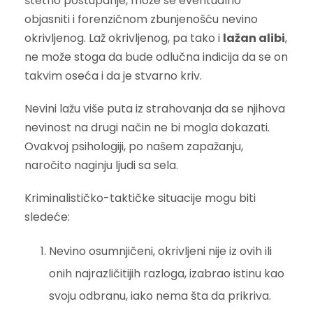
štetno postupanje, može se eventualno
objasniti i forenzičnom zbunjenošću nevino
okrivljenog. Laž okrivljenog, pa tako i
lažan alibi
,
ne može stoga da bude odlučna indicija da se on
takvim oseća i da je stvarno kriv.
Nevini lažu više puta iz strahovanja da se njihova
nevinost na drugi način ne bi mogla dokazati.
Ovakvoj psihologiji, po našem zapažanju,
naročito naginju ljudi sa sela.
Kriminalističko-taktičke situacije mogu biti
sledeće:
Nevino osumnjičeni, okrivljeni nije iz ovih ili
onih najrazličitijih razloga, izabrao istinu kao
svoju odbranu, iako nema šta da prikriva.