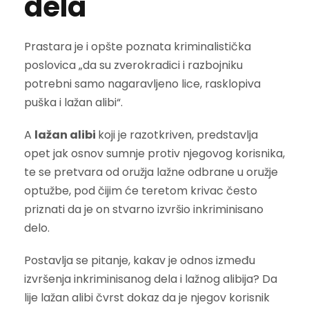
dela
Prastara je i opšte poznata kriminalistička
poslovica „da su zverokradici i razbojniku
potrebni samo nagaravljeno lice, rasklopiva
puška i lažan alibi“.
A
lažan alibi
koji je razotkriven, predstavlja
opet jak osnov sumnje protiv njegovog korisnika,
te se pretvara od oružja lažne odbrane u oružje
optužbe, pod čijim će teretom krivac često
priznati da je on stvarno izvršio inkriminisano
delo.
Postavlja se pitanje, kakav je odnos između
izvršenja inkriminisanog dela i lažnog alibija? Da
lije lažan alibi čvrst dokaz da je njegov korisnik