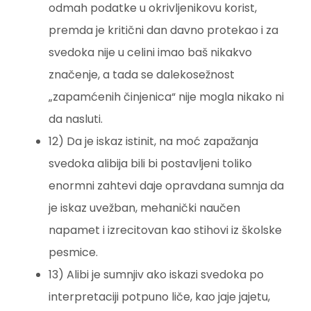
odmah podatke u okrivljenikovu korist,
premda je kritični dan davno protekao i za
svedoka nije u celini imao baš nikakvo
značenje, a tada se dalekosežnost
„zapamćenih činjenica“ nije mogla nikako ni
da nasluti.
12) Da je iskaz istinit, na moć zapažanja
svedoka alibija bili bi postavljeni toliko
enormni zahtevi daje opravdana sumnja da
je iskaz uvežban, mehanički naučen
napamet i izrecitovan kao stihovi iz školske
pesmice.
13) Alibi je sumnjiv ako iskazi svedoka po
interpretaciji potpuno liče, kao jaje jajetu,