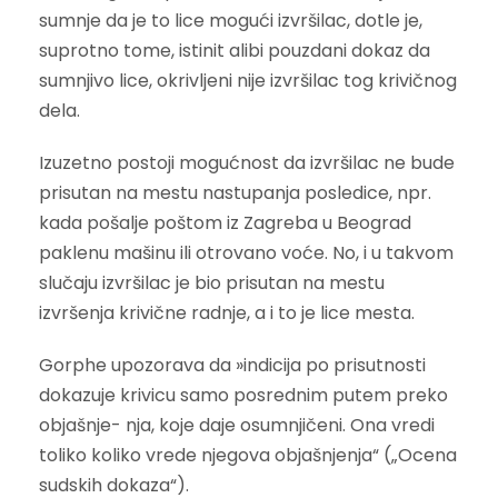
sumnje da je to lice mogući izvršilac, dotle je,
suprotno tome, istinit alibi pouzdani dokaz da
sumnjivo lice, okrivljeni nije izvršilac tog krivičnog
dela.
Izuzetno postoji mogućnost da izvršilac ne bude
prisutan na mestu nastupanja posledice, npr.
kada pošalje poštom iz Zagreba u Beograd
paklenu mašinu ili otrovano voće. No, i u takvom
slučaju izvršilac je bio prisutan na mestu
izvršenja krivične radnje, a i to je lice mesta.
Gorphe upozorava da »indicija po prisutnosti
dokazuje krivicu samo posrednim putem preko
objašnje- nja, koje daje osumnjičeni. Ona vredi
toliko koliko vrede njegova objašnjenja“ („Ocena
sudskih dokaza“).