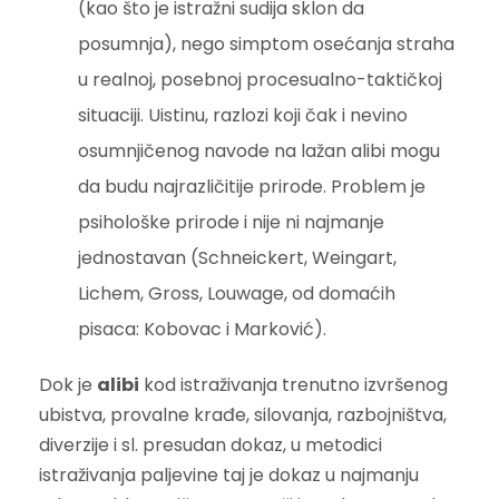
(kao što je istražni sudija sklon da
posumnja), nego simptom osećanja straha
u realnoj, posebnoj procesualno-taktičkoj
situaciji. Uistinu, razlozi koji čak i nevino
osumnjičenog navode na lažan alibi mogu
da budu najrazličitije prirode. Problem je
psihološke prirode i nije ni najmanje
jednostavan (Schneickert, Weingart,
Lichem, Gross, Louwage, od domaćih
pisaca: Kobovac i Marković).
Dok je
alibi
kod istraživanja trenutno izvršenog
ubistva, provalne krađe, silovanja, razbojništva,
diverzije i sl. presudan dokaz, u metodici
istraživanja paljevine taj je dokaz u najmanju