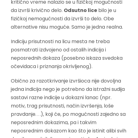
kritično vreme nalazio se u fizičkoj mogućnosti
da izvrši krivično delo.
Odsutno lice
bilo je u
fizičkoj nemogućnosti da izvrši to delo. Obe
alternative nisu moguće. Samo je jedna realna.
Indiciju prisutnosti na licu mesta ne treba
posmatrati izdvojeno od ostalih indicija i
neposrednih dokaza (posebno iskaza svedoka
očevidaca i priznanja okrivljenog).
Obično za razotkrivanje izvršioca nije dovoljna
jedna indicija nego je potrebno da istražni sudija
sastavi razne indicije u dokazni lanac (npr.
motiv, trag prisutnosti, način izvršenja, loše
pravdanje. . .), koji će, po mogućnosti zajedno sa
neposrednim dokazima, pa i takvim
neposrednim dokazom kao što je istinit alibi svih