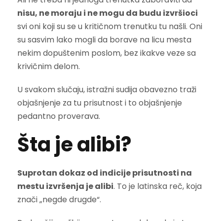
nisu, ne moraju i ne mogu da budu izvršioci
svi oni koji su se u kritičnom trenutku tu našli. Oni
su sasvim lako mogli da borave na licu mesta
nekim dopuštenim poslom, bez ikakve veze sa
krivičnim delom.
U svakom slučaju, istražni sudija obavezno traži
objašnjenje za tu prisutnost i to objašnjenje
pedantno proverava.
Šta je alibi?
Suprotan dokaz od indicije prisutnosti na
mestu izvršenja je alibi
. To je latinska reč, koja
znači „negde drugde“.