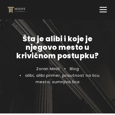
Šta je alibi i koje je
njegovo mesto u
krivičnom postupku?
Zoran Minić
•
Blog
•
alibi
,
alibi primer
,
prisutnost na licu
mesta
,
sumnjiva lica