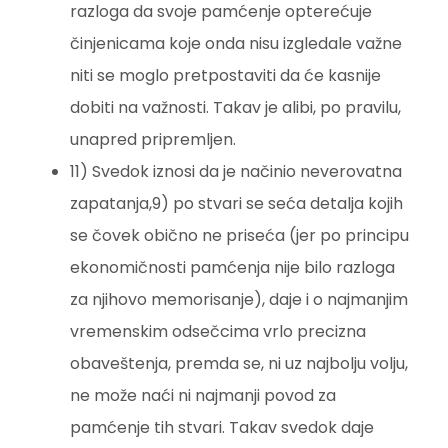
razloga da svoje pamćenje opterećuje
činjenicama koje onda nisu izgledale važne
niti se moglo pretpostaviti da će kasnije
dobiti na važnosti. Takav je alibi, po pravilu,
unapred pripremljen.
11) Svedok iznosi da je načinio neverovatna
zapatanja,9) po stvari se seća detalja kojih
se čovek obično ne priseća (jer po principu
ekonomičnosti pamćenja nije bilo razloga
za njihovo memorisanje), daje i o najmanjim
vremenskim odsečcima vrlo precizna
obaveštenja, premda se, ni uz najbolju volju,
ne može naći ni najmanji povod za
pamćenje tih stvari. Takav svedok daje