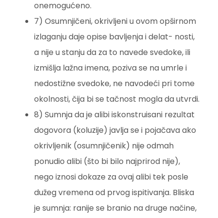
onemogućeno.
7) Osumnjičeni, okrivljeni u ovom opširnom
izlaganju daje opise bavljenja i delat- nosti,
a nije u stanju da za to navede svedoke, ili
izmišlja lažna imena, poziva se na umrle i
nedostižne svedoke, ne navodeći pri tome
okolnosti, čija bi se tačnost mogla da utvrdi.
8) Sumnja da je alibi iskonstruisani rezultat
dogovora (koluzije) javlja se i pojačava ako
okrivljenik (osumnjičenik) nije odmah
ponudio alibi (što bi bilo najprirod nije),
nego iznosi dokaze za ovaj alibi tek posle
dužeg vremena od prvog ispitivanja. Bliska
je sumnja: ranije se branio na druge načine,