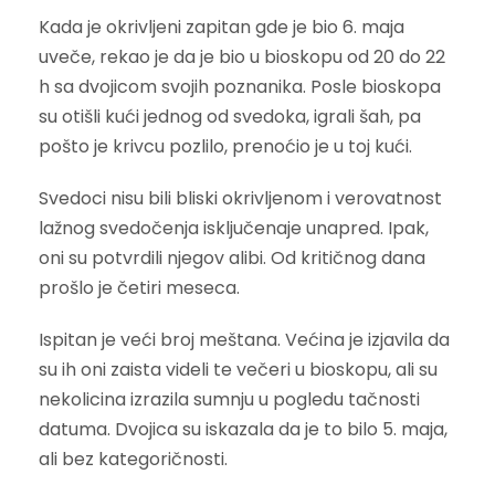
Kada je okrivljeni zapitan gde je bio 6. maja
uveče, rekao je da je bio u bioskopu od 20 do 22
h sa dvojicom svojih poznanika. Posle bioskopa
su otišli kući jednog od svedoka, igrali šah, pa
pošto je krivcu pozlilo, prenoćio je u toj kući.
Svedoci nisu bili bliski okrivljenom i verovatnost
lažnog svedočenja isključenaje unapred. Ipak,
oni su potvrdili njegov alibi. Od kritičnog dana
prošlo je četiri meseca.
Ispitan je veći broj meštana. Većina je izjavila da
su ih oni zaista videli te večeri u bioskopu, ali su
nekolicina izrazila sumnju u pogledu tačnosti
datuma. Dvojica su iskazala da je to bilo 5. maja,
ali bez kategoričnosti.