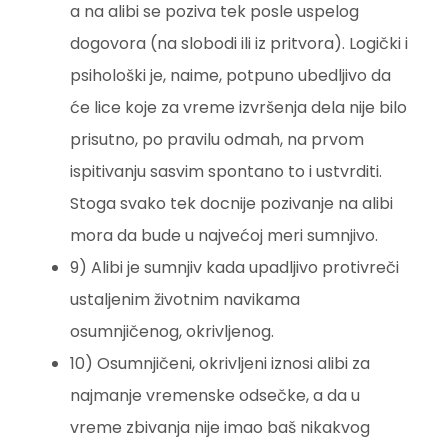
a na alibi se poziva tek posle uspelog
dogovora (na slobodi ili iz pritvora). Logički i
psihološki je, naime, potpuno ubedljivo da
će lice koje za vreme izvršenja dela nije bilo
prisutno, po pravilu odmah, na prvom
ispitivanju sasvim spontano to i ustvrditi.
Stoga svako tek docnije pozivanje na alibi
mora da bude u najvećoj meri sumnjivo.
9) Alibi je sumnjiv kada upadljivo protivreči
ustaljenim životnim navikama
osumnjičenog, okrivljenog.
10) Osumnjičeni, okrivljeni iznosi alibi za
najmanje vremenske odsečke, a da u
vreme zbivanja nije imao baš nikakvog