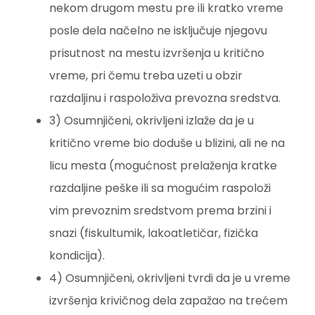
nekom drugom mestu pre ili kratko vreme
posle dela načelno ne isključuje njegovu
prisutnost na mestu izvršenja u kritično
vreme, pri čemu treba uzeti u obzir
razdaljinu i raspoloživa prevozna sredstva.
3) Osumnjičeni, okrivljeni izlaže da je u
kritično vreme bio doduše u blizini, ali ne na
licu mesta (mogućnost prelaženja kratke
razdaljine peške ili sa mogućim raspoloži
vim prevoznim sredstvom prema brzini i
snazi (fiskultumik, lakoatletičar, fizička
kondicija).
4) Osumnjičeni, okrivljeni tvrdi da je u vreme
izvršenja krivičnog dela zapažao na trećem