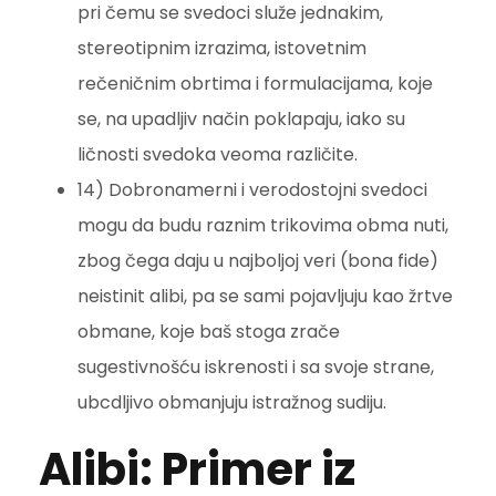
pri čemu se svedoci služe jednakim,
stereotipnim izrazima, istovetnim
rečeničnim obrtima i formulacijama, koje
se, na upadljiv način poklapaju, iako su
ličnosti svedoka veoma različite.
14) Dobronamerni i verodostojni svedoci
mogu da budu raznim trikovima obma nuti,
zbog čega daju u najboljoj veri (bona fide)
neistinit alibi, pa se sami pojavljuju kao žrtve
obmane, koje baš stoga zrače
sugestivnošću iskrenosti i sa svoje strane,
ubcdljivo obmanjuju istražnog sudiju.
Alibi: Primer iz