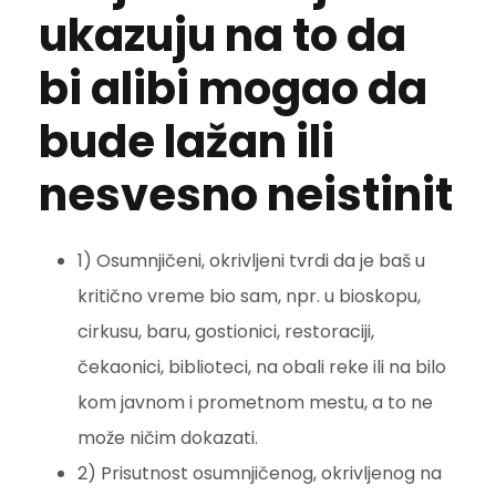
ukazuju na to da
bi alibi mogao da
bude lažan ili
nesvesno neistinit
1) Osumnjičeni, okrivljeni tvrdi da je baš u
kritično vreme bio sam, npr. u bioskopu,
cirkusu, baru, gostionici, restoraciji,
čekaonici, biblioteci, na obali reke ili na bilo
kom javnom i prometnom mestu, a to ne
može ničim dokazati.
2) Prisutnost osumnjičenog, okrivljenog na