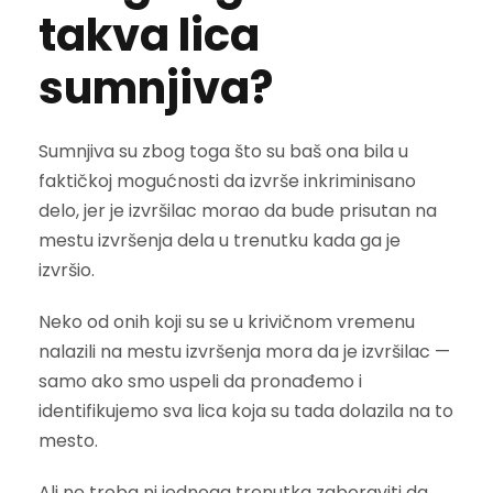
takva lica
sumnjiva?
Sumnjiva su zbog toga što su baš ona bila u
faktičkoj mogućnosti da izvrše inkriminisano
delo, jer je izvršilac morao da bude prisutan na
mestu izvršenja dela u trenutku kada ga je
izvršio.
Neko od onih koji su se u krivičnom vremenu
nalazili na mestu izvršenja mora da je izvršilac —
samo ako smo uspeli da pronađemo i
identifikujemo sva lica koja su tada dolazila na to
mesto.
Ali ne treba ni jednoga trenutka zaboraviti da