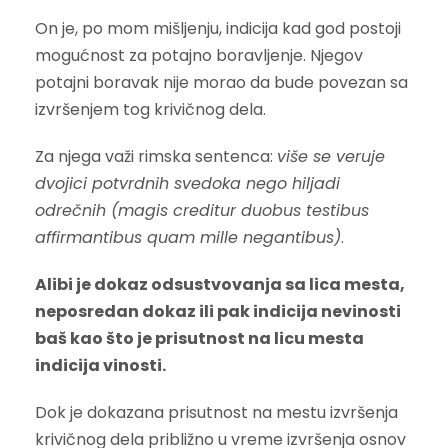
On je, po mom mišljenju, indicija kad god postoji
mogućnost za potajno boravljenje. Njegov
potajni boravak nije morao da bude povezan sa
izvršenjem tog krivičnog dela.
Za njega važi rimska sentenca:
više se veruje
dvojici potvrdnih svedoka nego hiljadi
odrečnih (magis creditur duobus testibus
affirmantibus quam mille negantibus)
.
Alibi je dokaz odsustvovanja sa lica mesta,
neposredan dokaz ili pak indicija nevinosti
baš kao što je prisutnost na licu mesta
indicija vinosti.
Dok je dokazana prisutnost na mestu izvršenja
krivičnog dela približno u vreme izvršenja osnov