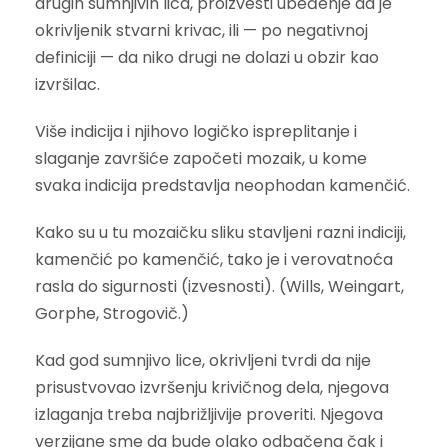
drugih sumnjivih lica, proizvesti ubeđenje da je
okrivljenik stvarni krivac, ili — po negativnoj
definiciji — da niko drugi ne dolazi u obzir kao
izvršilac.
Više indicija i njihovo logičko ispreplitanje i
slaganje završiće započeti mozaik, u kome
svaka indicija predstavlja neophodan kamenčić.
Kako su u tu mozaičku sliku stavljeni razni indiciji,
kamenčić po kamenčić, tako je i verovatnoća
rasla do sigurnosti (izvesnosti). (Wills, Weingart,
Gorphe, Strogovič.)
Kad god sumnjivo lice, okrivljeni tvrdi da nije
prisustvovao izvršenju krivičnog dela, njegova
izlaganja treba najbrižljivije proveriti. Njegova
verzijane sme da bude olako odbačena čak i