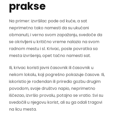
prakse
Na primer: izvršilac pode od kuće, a sat
neprimetno tako namesti da su ukućani
obmanuti, i verno svom zapažanju, svedoče da
se okrivljeni u kritično vreme nalazio na svom
radnom mestu i sl. Krivac, posle povratka sa
mesta izvršenja, opet tačno namesti sat.
Ili, krivac koristi javni časovnik ili časovnik u
nekom lokalu, koji pogrešno pokazuje časove. Ili,
iskoristio je rođendan ili priredio gozbu drugim
povodom, svoje društvo napio, neprimetno
iščezao, izvršio provalu, potajno se vratio. Svi su
svedočili u njegovu korist, ali su ga odali tragovi
na licu mesta.