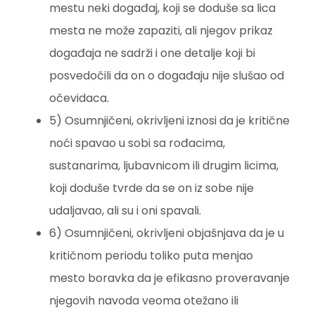
mestu neki događaj, koji se doduše sa lica
mesta ne može zapaziti, ali njegov prikaz
događaja ne sadrži i one detalje koji bi
posvedočili da on o događaju nije slušao od
očevidaca.
5) Osumnjičeni, okrivljeni iznosi da je kritične
noći spavao u sobi sa rođacima,
sustanarima, ljubavnicom ili drugim licima,
koji doduše tvrde da se on iz sobe nije
udaljavao, ali su i oni spavali.
6) Osumnjičeni, okrivljeni objašnjava da je u
kritičnom periodu toliko puta menjao
mesto boravka da je efikasno proveravanje
njegovih navoda veoma otežano ili