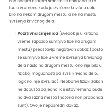
Pod nečijim alibijem smatra se dokaz da je to
lice u vremenu kada je izvršeno krivično delo
bilo na nekom drugom mestu, a ne na mestu
izvršenja krivičnog dela.
Pozitivna činjenica
(svedok je u kritično
vreme zapažao sumnjivo lice na drugom
mestu) predstavlja negativan dokaz (pošto
se sumnjivo lice u vreme izvršenja krivičnog
dela našlo na drugom mestu, ono nije bilo u
fizičkoj mogućnosti da izvrši krivično delo,
logično, nije izvršilac). Neoborivi fizički zakon
ne dopušta da jedno lice istovremeno bude
na dva razna mesta (notoria non probanda
sunt). Ovo je neposredni dokaz.