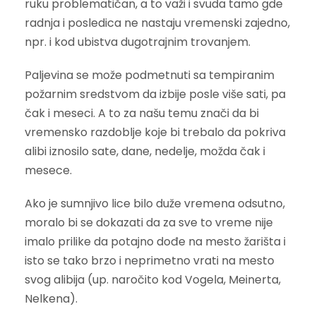
ruku problematičan, a to važi i svuda tamo gde
radnja i posledica ne nastaju vremenski zajedno,
npr. i kod ubistva dugotrajnim trovanjem.
Paljevina se može podmetnuti sa tempiranim
požarnim sredstvom da izbije posle više sati, pa
čak i meseci. A to za našu temu znači da bi
vremensko razdoblje koje bi trebalo da pokriva
alibi iznosilo sate, dane, nedelje, možda čak i
mesece.
Ako je sumnjivo lice bilo duže vremena odsutno,
moralo bi se dokazati da za sve to vreme nije
imalo prilike da potajno dođe na mesto žarišta i
isto se tako brzo i neprimetno vrati na mesto
svog alibija (up. naročito kod Vogela, Meinerta,
Nelkena).