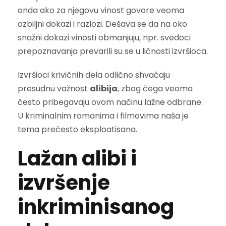
onda ako za njegovu vinost govore veoma
ozbiljni dokazi i razlozi. Dešava se da na oko
snažni dokazi vinosti obmanjuju, npr. svedoci
prepoznavanja prevarili su se u ličnosti izvršioca.
Izvršioci krivičnih dela odlično shvaćaju
presudnu važnost
alibija
, zbog čega veoma
često pribegavaju ovom načinu lažne odbrane.
U kriminalnim romanima i filmovima naša je
tema prečesto eksploatisana.
Lažan alibi i
izvršenje
inkriminisanog