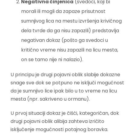
Negativna činjenica
(svedoci, koji bi
morali ili mogli da zapaze prisutnost
sumnjivog lica na mestu izvršenja krivičnog
dela tvrde da ga nisu zapazili) predstavlja
negativan dokaz (pošto ga svedoci u
kritično vreme nisu zapazili na licu mesta,
on se tamo nije ni nalazio).
U principu je drugi pojavni oblik slabije dokazne
snage sve dok se potpuno ne isključi mogućnost
da je sumnjivo lice ipak bilo u to vreme na licu
mesta (npr. sakriveno u ormanu).
U prvoj situaciji dokaz je čišći, kategoričan, dok
drugi pojavni oblik alibija zahteva izričito
isključenje mogućnosti potajnog boravka.