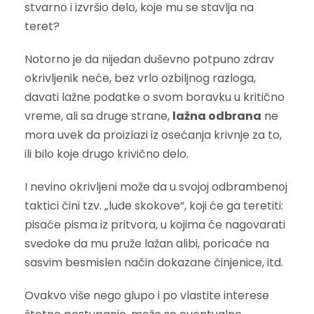
stvarno i izvršio delo, koje mu se stavlja na
teret?
Notorno je da nijedan duševno potpuno zdrav
okrivljenik neće, bez vrlo ozbiljnog razloga,
davati lažne podatke o svom boravku u kritično
vreme, ali sa druge strane,
lažna odbrana
ne
mora uvek da proizlazi iz osećanja krivnje za to,
ili bilo koje drugo krivično delo.
I nevino okrivljeni može da u svojoj odbrambenoj
taktici čini tzv. „lude skokove“, koji će ga teretiti:
pisaće pisma iz pritvora, u kojima će nagovarati
svedoke da mu pruže lažan alibi, poricaće na
sasvim besmislen način dokazane činjenice, itd.
Ovakvo više nego glupo i po vlastite interese