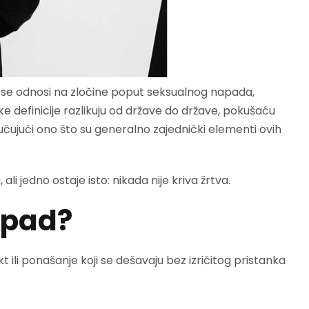
ji se odnosi na zločine poput seksualnog napada,
ke definicije razlikuju od države do države, pokušaću
jučujući ono što su generalno zajednički elementi ovih
li jedno ostaje isto: nikada nije kriva žrtva.
apad?
 ili ponašanje koji se dešavaju bez izričitog pristanka