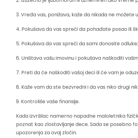
2. Izuzetno je ljubomoran ili uznemiren ako vreme p
3. Vređa vas, ponižava, kaže da nikada ne možete uč
4. Pokušava da vas spreči da pohađate posao ili šk
5. Pokušava da vas spreči da sami donosite odluke;
6. Uništava vašu imovinu i pokušava naškoditi vaši
7. Preti da će naškoditi vašoj deci ili će vam je oduze
8. Kaže vam da ste bezvredni i da vas niko drugi ni
9. Kontroliše vaše finansije.
Kada izvršilac namerno napadne maloletnika fizički,
poznat kao zlostavljanje dece. Sada se posebno fo
upozorenja za ovaj zločin.