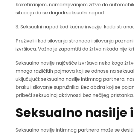
koketiranjem, namamljivanjem žrtve do automobila i
situaciju da se dogodi seksualni napad
3. Seksualni napad kod kućne invazije: kada stranac
Preživeli i kod silovanja stranaca i silovanja pozna
izvršioca. Važno je zapamtiti da žrtva nikada nije k
Seksualno nasilje najčešće izvršava neko koga žrtva
mnogo različitih pojmova koji se odnose na seksual
uključujući: seksualno nasilje intimnog partnera, nas
braku i silovanje supružnika. Bez obzira koji se pojam
pribeći seksualnoj aktivnosti bez nečijeg pristanka.
Seksualno nasilje 
Seksualno nasilje intimnog partnera može se desiti