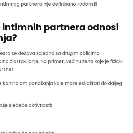
e intimnog partnera nije definisano rodom ili
e intimnih partnera odnosi
nja?
. Često se dešava zajedno sa drugim oblicima
lno zlostavljanje. Na primer, većinu žena koje je fizički
artner.
e kontrolom ponašanja koje može eskalirati do daljeg
uje sledeće aktivnosti: