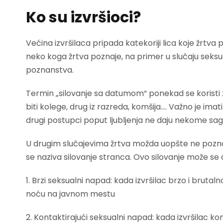
Ko su izvršioci?
Većina izvršilaca pripada katekoriji lica koje žrtva
neko koga žrtva poznaje, na primer u slučaju seksual
poznanstva.
Termin „silovanje sa datumom“ ponekad se koristi za
biti kolege, drug iz razreda, komšija…. Važno je imati
drugi postupci poput ljubljenja ne daju nekome sagla
U drugim slučajevima žrtva možda uopšte ne pozna
se naziva silovanje stranca. Ovo silovanje može se d
1. Brzi seksualni napad: kada izvršilac brzo i bru
noću na javnom mestu
2. Kontaktirajući seksualni napad: kada izvršilac k