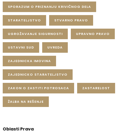
SPORAZUM O PRIZNANJU KRIVIČNOG DELA
STARATELJSTVO
STVARNO PRAVO
UGROŽAVANJE SIGURNOSTI
UPRAVNO PRAVO
USTAVNI SUD
UVREDA
ZAJEDNICKA IMOVINA
ZAJEDNICKO STARATELJSTVO
ZAKON O ZASTITI POTROSACA
ZASTARELOST
ŽALBA NA REŠENJE
Oblasti Prava