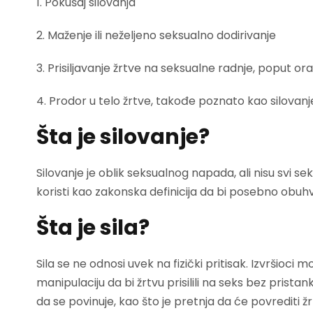
1. Pokušaj silovanja
2. Maženje ili neželjeno seksualno dodirivanje
3. Prisiljavanje žrtve na seksualne radnje, poput o
4. Prodor u telo žrtve, takođe poznato kao silovanj
Šta je silovanje?
Silovanje je oblik seksualnog napada, ali nisu svi se
koristi kao zakonska definicija da bi posebno obuhv
Šta je sila?
Sila se ne odnosi uvek na fizički pritisak. Izvršioci m
manipulaciju da bi žrtvu prisilili na seks bez pristanka.
da se povinuje, kao što je pretnja da će povrediti žrt