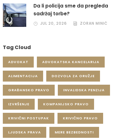
Da li policija sme da pregleda
sadržaj torbe?
JUL 20, 2026
ZORAN MINIĆ
Tag Cloud
ADVOKAT
ADVOKATSKA KANCELARIJA
ALIMENTACIJA
DOZVOLA ZA ORUŽJE
GRAĐANSKO PRAVO
INVALIDSKA PENZIJA
IZVRŠENJE
KOMPANIJSKO PRAVO
KRIVIČNI POSTUPAK
KRIVIČNO PRAVO
LJUDSKA PRAVA
MERE BEZBEDNOSTI