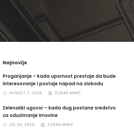
Najnovije
Proganjanje – kada upornost prestaje da bude
interesovanje i postaje napad na slobodu
AVGUST 7, 2026
ZORAN MINIĆ
Zelenaški ugovor – kada dug postane sredstvo
za oduzimanje imovine
JUL 29, 2026
ZORAN MINIĆ