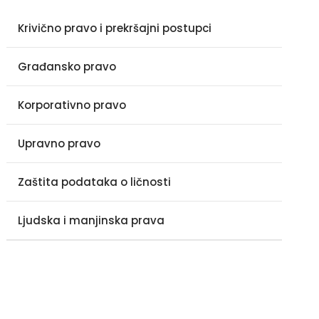
Krivično pravo i prekršajni postupci
Građansko pravo
Korporativno pravo
Upravno pravo
Zaštita podataka o ličnosti
Ljudska i manjinska prava