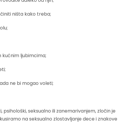
rovodite daleko od njih;
initi ništa kako treba;
olu;
m kućnim ljubimcima;
ti;
kada ne bi mogao voleti;
 psihološki, seksualno ili zanemarivanjem, zločin je
kusiramo na seksualno zlostavljanje dece i znakove