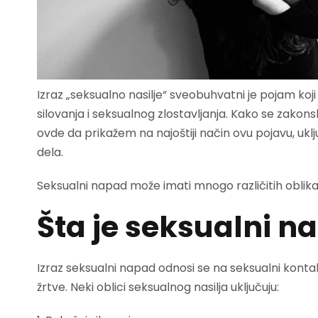
Izraz „seksualno nasilje“ sveobuhvatni je pojam ko
silovanja i seksualnog zlostavljanja. Kako se zakons
ovde da prikažem na najoštiji način ovu pojavu, ukl
dela.
Seksualni napad može imati mnogo različitih oblika, a
Šta je seksualni n
Izraz seksualni napad odnosi se na seksualni kontakt
žrtve. Neki oblici seksualnog nasilja uključuju: