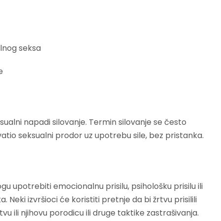
ralnog seksa
e
ksualni napadi silovanje. Termin silovanje se često
atio seksualni prodor uz upotrebu sile, bez pristanka.
ogu upotrebiti emocionalnu prisilu, psihološku prisilu ili
 Neki izvršioci će koristiti pretnje da bi žrtvu prisilili
vu ili njihovu porodicu ili druge taktike zastrašivanja.