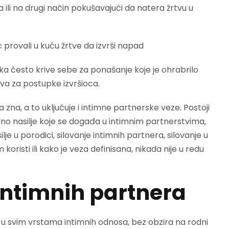
li na drugi način pokušavajući da natera žrtvu u
 provali u kuću žrtve da izvrši napad
nika često krive sebe za ponašanje koje je ohrabrilo
riva za postupke izvršioca.
 zna, a to uključuje i intimne partnerske veze. Postoji
no nasilje koje se događa u intimnim partnerstvima,
ilje u porodici, silovanje intimnih partnera, silovanje u
 koristi ili kako je veza definisana, nikada nije u redu
intimnih partnera
 u svim vrstama intimnih odnosa, bez obzira na rodni