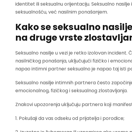
identitet ili seksualnu orijentaciju. Seksualno nasilj
seksualnošću, već nasilnim ponašanjem.
Kako se seksualno nasilj
na druge vrste zlostavlja
Seksualno nasilje u vezi je retko izolovan incident
nasilničkog ponašanja, uključujući fizičko i emociona
napao intimni partner seksualno je napao taj isti p
Seksualno nasilje intimnih partnera često započinj
emocionalnog, fizičkog i seksualnog zlostavljanja.
Znakovi upozorenja uključuju partnera koji manifest
1. Pokušaji da vas odseku od prijatelja i porodice;