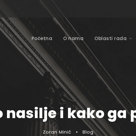
Početna
O nama
Oblasti rada
 nasilje i kako ga 
Zoran Minić
•
Blog