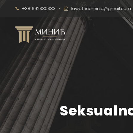
+381692330383
·
lawofficeminic@gmail.com
Seksualno