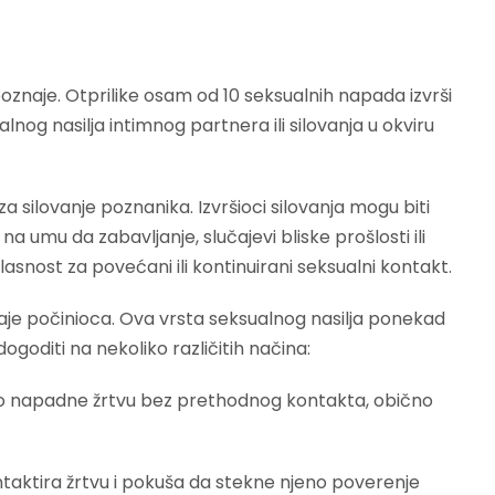
 poznaje. Otprilike osam od 10 seksualnih napada izvrši
nog nasilja intimnog partnera ili silovanja u okviru
 silovanje poznanika. Izvršioci silovanja mogu biti
 na umu da zabavljanje, slučajevi bliske prošlosti ili
snost za povećani ili kontinuirani seksualni kontakt.
je počinioca. Ova vrsta seksualnog nasilja ponekad
ogoditi na nekoliko različitih načina:
talno napadne žrtvu bez prethodnog kontakta, obično
ontaktira žrtvu i pokuša da stekne njeno poverenje