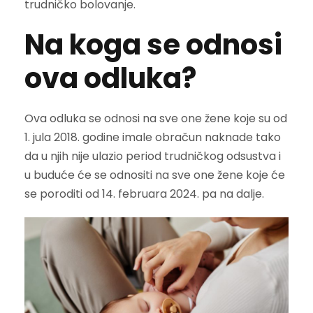
trudničko bolovanje.
Na koga se odnosi
ova odluka?
Ova odluka se odnosi na sve one žene koje su od
1. jula 2018. godine imale obračun naknade tako
da u njih nije ulazio period trudničkog odsustva i
u buduće će se odnositi na sve one žene koje će
se poroditi od 14. februara 2024. pa na dalje.