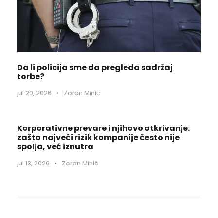
Da li policija sme da pregleda sadržaj
torbe?
jul 20, 2026
•
Zoran Minić
Korporativne prevare i njihovo otkrivanje:
zašto najveći rizik kompanije često nije
spolja, već iznutra
jul 13, 2026
•
Zoran Minić