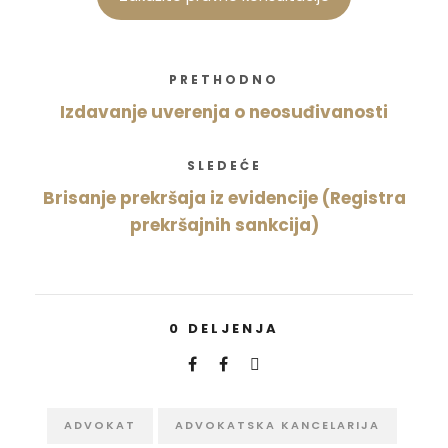
PRETHODNO
Izdavanje uverenja o neosuđivanosti
SLEDEĆE
Brisanje prekršaja iz evidencije (Registra
prekršajnih sankcija)
0
DELJENJA
ADVOKAT
ADVOKATSKA KANCELARIJA