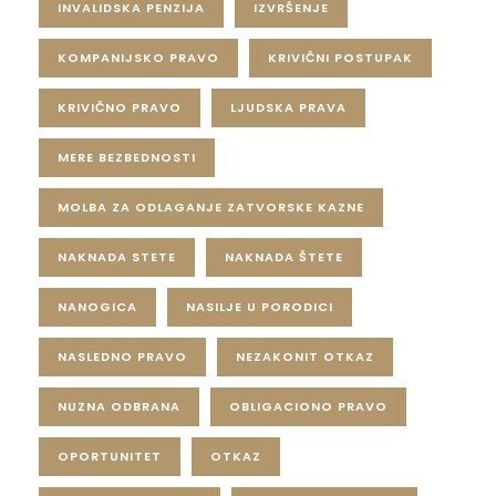
INVALIDSKA PENZIJA
IZVRŠENJE
KOMPANIJSKO PRAVO
KRIVIČNI POSTUPAK
KRIVIČNO PRAVO
LJUDSKA PRAVA
MERE BEZBEDNOSTI
MOLBA ZA ODLAGANJE ZATVORSKE KAZNE
NAKNADA STETE
NAKNADA ŠTETE
NANOGICA
NASILJE U PORODICI
NASLEDNO PRAVO
NEZAKONIT OTKAZ
NUZNA ODBRANA
OBLIGACIONO PRAVO
OPORTUNITET
OTKAZ