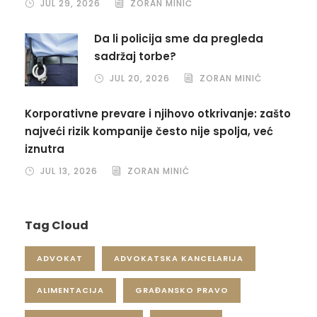
JUL 29, 2026
ZORAN MINIĆ
Da li policija sme da pregleda
sadržaj torbe?
JUL 20, 2026
ZORAN MINIĆ
Korporativne prevare i njihovo otkrivanje: zašto
najveći rizik kompanije često nije spolja, već
iznutra
JUL 13, 2026
ZORAN MINIĆ
Tag Cloud
ADVOKAT
ADVOKATSKA KANCELARIJA
ALIMENTACIJA
GRAĐANSKO PRAVO