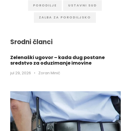
PORODILJE
USTAVNI SUD
ZALBA ZA PORODILJSKO
Srodni članci
Zelenaški ugovor – kada dug postane
sredstvo za oduzimanje imovine
jul 29, 2026
•
Zoran Minić