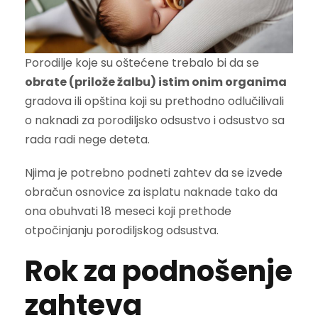
Porodilje koje su oštećene trebalo bi da se
obrate (prilože žalbu) istim onim organima
gradova ili opština koji su prethodno odlučilivali
o naknadi za porodiljsko odsustvo i odsustvo sa
rada radi nege deteta.
Njima je potrebno podneti zahtev da se izvede
obračun osnovice za isplatu naknade tako da
ona obuhvati 18 meseci koji prethode
otpočinjanju porodiljskog odsustva.
Rok za podnošenje
zahteva