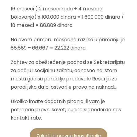
16 meseci (12 meseci rada + 4 meseca
bolovanja) x 100.000 dinara = 1.600.000 dinara /
18 meseci = 88.889 dinara.
Na ovom primeru mesečna razlika u primanju je
88.889 – 66.667 = 22.222 dinara.
Zahtev za obeštećenje podnosi se Sekretarijatu
za dečiju i socijalnu zaštitu, odnosno na istom
mestu gde su porodilje predavale Rešenja za
porodiljsko da bi ostvarile pravo na naknadu.
Ukoliko imate dodatnih pitanja ili vam je
potreban pravni savet, budite slobodni da nas
kontaktirate.
Zakažite pravne konsultacije