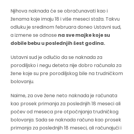
Njihova naknada će se obračunavati kao i
ženama koje imaju 18 i više meseci staža. Takvu
odluku je sredinom februara doneo Ustavni sud,
a izmene se odnose
na sve majke koje su
dobile bebu u poslednjih šest godina.
Ustavni sud je odlučio da se naknada za
porodiljsko i negu deteta nije dobro računala za
žene koje su pre porodiljskog bile na trudničkom
bolovanju.
Naime, za ove žene neto naknada je računata
kao prosek primanja za poslednjih 18 meseci ali
počev od meseca pre otpočnjanja trudničkog
bolovanja. Sada se naknada računa kao prosek
primanja za poslednjih 18 meseci, ali računajući i