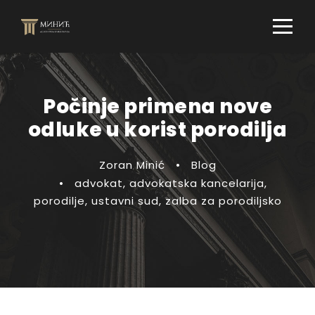
Počinje primena nove
odluke u korist porodilja
Zoran Minić
•
Blog
•
advokat
,
advokatska kancelarija
,
porodilje
,
ustavni sud
,
zalba za porodiljsko