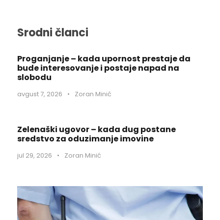
Srodni članci
Proganjanje – kada upornost prestaje da
bude interesovanje i postaje napad na
slobodu
avgust 7, 2026
•
Zoran Minić
Zelenaški ugovor – kada dug postane
sredstvo za oduzimanje imovine
jul 29, 2026
•
Zoran Minić