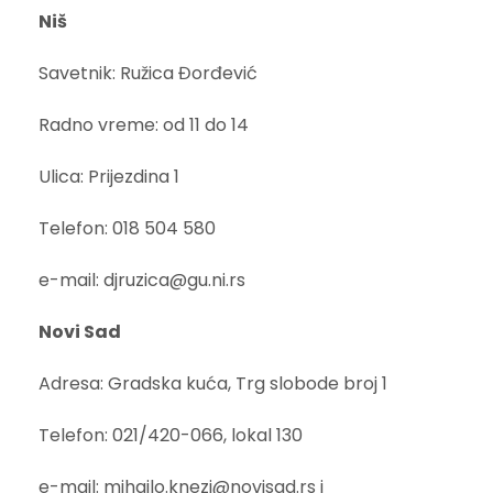
Niš
Savetnik: Ružica Đorđević
Radno vreme: od 11 do 14
Ulica: Prijezdina 1
Telefon: 018 504 580
e-mail: djruzica@gu.ni.rs
Novi Sad
Adresa: Gradska kuća, Trg slobode broj 1
Telefon: 021/420-066, lokal 130
e-mail: mihajlo.knezi@novisad.rs i