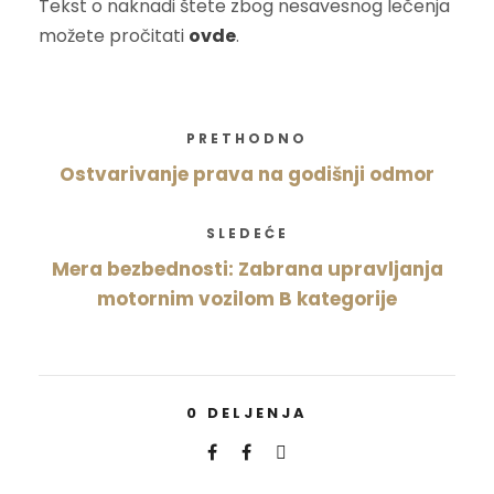
Tekst o naknadi štete zbog nesavesnog lečenja
možete pročitati
ovde
.
PRETHODNO
Ostvarivanje prava na godišnji odmor
SLEDEĆE
Mera bezbednosti: Zabrana upravljanja
motornim vozilom B kategorije
0
DELJENJA