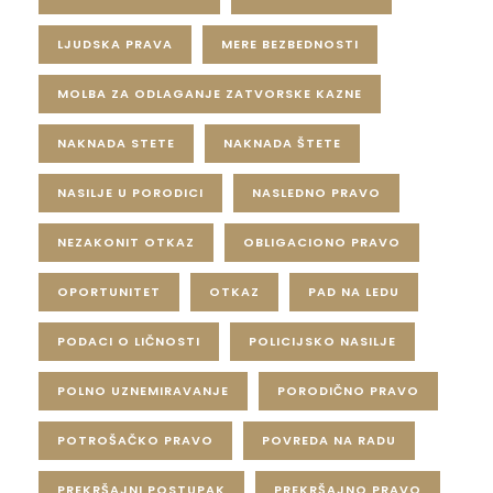
LJUDSKA PRAVA
MERE BEZBEDNOSTI
MOLBA ZA ODLAGANJE ZATVORSKE KAZNE
NAKNADA STETE
NAKNADA ŠTETE
NASILJE U PORODICI
NASLEDNO PRAVO
NEZAKONIT OTKAZ
OBLIGACIONO PRAVO
OPORTUNITET
OTKAZ
PAD NA LEDU
PODACI O LIČNOSTI
POLICIJSKO NASILJE
POLNO UZNEMIRAVANJE
PORODIČNO PRAVO
POTROŠAČKO PRAVO
POVREDA NA RADU
PREKRŠAJNI POSTUPAK
PREKRŠAJNO PRAVO