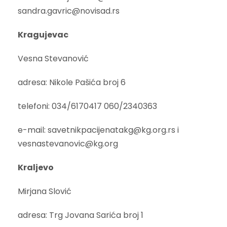
sandra.gavric@novisad.rs
Kragujevac
Vesna Stevanović
adresa: Nikole Pašića broj 6
telefoni: 034/6170417 060/2340363
e-mail: savetnikpacijenatakg@kg.org.rs i
vesnastevanovic@kg.org
Kraljevo
Mirjana Slović
adresa: Trg Jovana Sarića broj 1