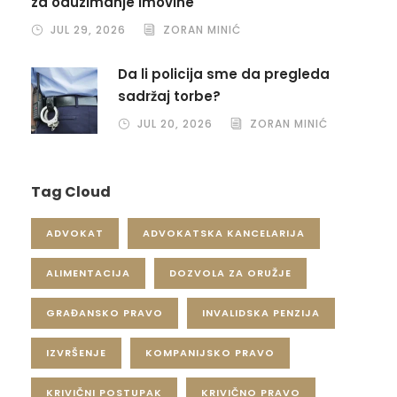
za oduzimanje imovine
JUL 29, 2026
ZORAN MINIĆ
Da li policija sme da pregleda
sadržaj torbe?
JUL 20, 2026
ZORAN MINIĆ
Tag Cloud
ADVOKAT
ADVOKATSKA KANCELARIJA
ALIMENTACIJA
DOZVOLA ZA ORUŽJE
GRAĐANSKO PRAVO
INVALIDSKA PENZIJA
IZVRŠENJE
KOMPANIJSKO PRAVO
KRIVIČNI POSTUPAK
KRIVIČNO PRAVO