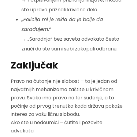
ste upravo priznali krivično delo.
„Policija mi je rekla da je bolje da
sarađujem.“
→ „Saradnja“ bez saveta advokata često
znači da ste sami sebi zakopali odbranu.
Zaključak
Pravo na ćutanje nije slabost – to je jedan od
najvažnijih mehanizama zaštite u krivičnom
pravu. Svako ima pravo na fer suđenje, a to
počinje od prvog trenutka kada država pokaže
interes za vašu ličnu slobodu.
Ako ste u nedoumici – ćutite i pozovite
advokata.