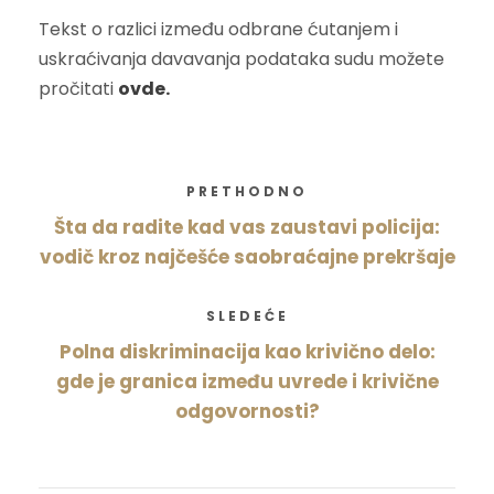
Tekst o razlici između odbrane ćutanjem i
uskraćivanja davavanja podataka sudu možete
pročitati
ovde.
PRETHODNO
Šta da radite kad vas zaustavi policija:
vodič kroz najčešće saobraćajne prekršaje
SLEDEĆE
Polna diskriminacija kao krivično delo:
gde je granica između uvrede i krivične
odgovornosti?