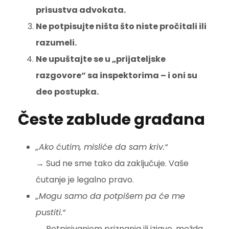
prisustva advokata.
Ne potpisujte ništa što niste pročitali ili
razumeli.
Ne upuštajte se u „prijateljske
razgovore“ sa inspektorima – i oni su
deo postupka.
Česte zablude građana
„Ako ćutim, misliće da sam kriv.“
→ Sud ne sme tako da zaključuje. Vaše
ćutanje je legalno pravo.
„Mogu samo da potpišem pa će me
pustiti.“
→ Potpisivanjem priznanja ili izjave, možda