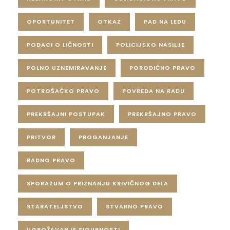
OPORTUNITET
OTKAZ
PAD NA LEDU
PODACI O LIČNOSTI
POLICIJSKO NASILJE
POLNO UZNEMIRAVANJE
PORODIČNO PRAVO
POTROŠAČKO PRAVO
POVREDA NA RADU
PREKRŠAJNI POSTUPAK
PREKRŠAJNO PRAVO
PRITVOR
PROGANJANJE
RADNO PRAVO
SPORAZUM O PRIZNANJU KRIVIČNOG DELA
STARATELJSTVO
STVARNO PRAVO
UGROŽAVANJE SIGURNOSTI