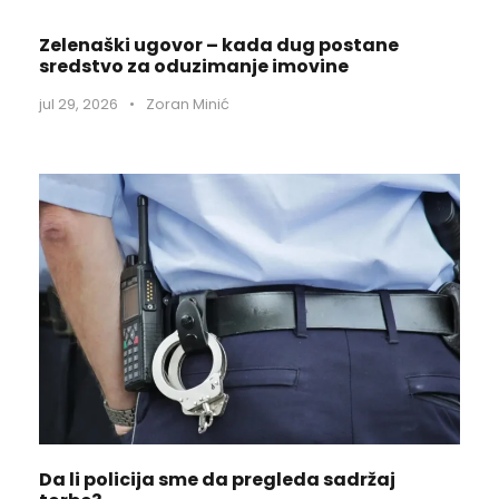
Zelenaški ugovor – kada dug postane
sredstvo za oduzimanje imovine
jul 29, 2026
•
Zoran Minić
Da li policija sme da pregleda sadržaj