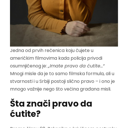
Jedna od prvih rečenica koju čujete u
američkim filmovima kada policija privodi
osumnjičenog je:
„Imate pravo da ćutite…“
Mnogi misle da je to samo filmska formula, ali u
stvarnosti i u Srbiji postoji slično pravo – i ono je
mnogo važnije nego što većina građana misli.
Šta znači pravo da
ćutite?