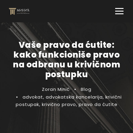
Vaše pravo da ćutite:
kako funkcioniše pravo
na odbranu u krivičnom
postupku
Zoran Minić
•
Blog
•
advokat
,
advokatska kancelarija
,
krivični
postupak
,
krivično pravo
,
pravo da ćutite