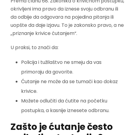
Prema članu 68. Zakonika o krivičnom postupku,
okrivljeni ima pravo da iznese svoju odbranu ili
da odbije da odgovara na pojedina pitanja ili
uopšte da daje izjavu. To je zakonsko pravo, a ne
„priznanje krivice ćutanjem“.
U praksi, to znači da:
Policija i tužilaštvo ne smeju da vas
primoraju da govorite.
Ćutanje ne može da se tumači kao dokaz
krivice.
Možete odlučiti da ćutite na početku
postupka, a kasnije iznesete odbranu.
Zašto je ćutanje često