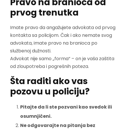
Pravo na branioca od
prvog trenutka
Imate pravo da angažujete advokata od prvog
kontakta sa policijom. Čak i ako nemate svog
advokata, imate pravo na branioca po
službenoj dužnosti.
Advokat nije samo „forma“ – on je vaša zaštita
od zloupotreba i pogrešnih poteza.
Šta raditi ako vas
pozovu u policiju?
Pitajte da li ste pozvani kao svedok ili
osumnjičeni.
Ne odgovarajte na pitanja bez