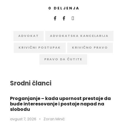
0
DELJENJA
ADVOKAT
ADVOKATSKA KANCELARIJA
KRIVIČNI POSTUPAK
KRIVIČNO PRAVO
PRAVO DA ĆUTITE
Srodni članci
Proganjanje – kada upornost prestaje da
bude interesovanje i postaje napad na
slobodu
avgust 7, 2026
•
Zoran Minić