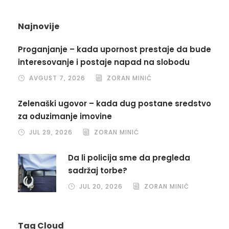
Najnovije
Proganjanje – kada upornost prestaje da bude
interesovanje i postaje napad na slobodu
AVGUST 7, 2026
ZORAN MINIĆ
Zelenaški ugovor – kada dug postane sredstvo
za oduzimanje imovine
JUL 29, 2026
ZORAN MINIĆ
Da li policija sme da pregleda
sadržaj torbe?
JUL 20, 2026
ZORAN MINIĆ
Tag Cloud