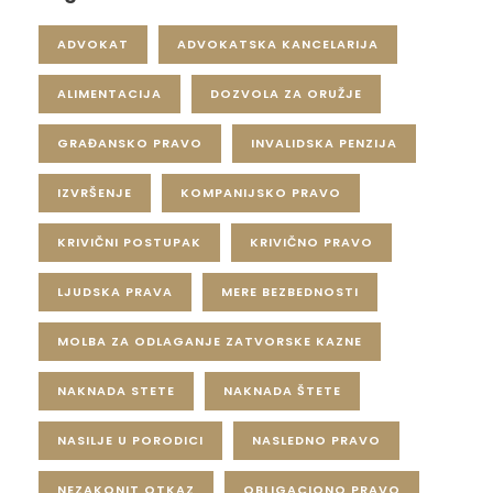
ADVOKAT
ADVOKATSKA KANCELARIJA
ALIMENTACIJA
DOZVOLA ZA ORUŽJE
GRAĐANSKO PRAVO
INVALIDSKA PENZIJA
IZVRŠENJE
KOMPANIJSKO PRAVO
KRIVIČNI POSTUPAK
KRIVIČNO PRAVO
LJUDSKA PRAVA
MERE BEZBEDNOSTI
MOLBA ZA ODLAGANJE ZATVORSKE KAZNE
NAKNADA STETE
NAKNADA ŠTETE
NASILJE U PORODICI
NASLEDNO PRAVO
NEZAKONIT OTKAZ
OBLIGACIONO PRAVO