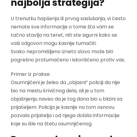
najbolja strategija?
U trenutku hapšenja ili prvog saslušanja, vi često
nemate sve informacije o tome šta vam se
tačno stavlja na teret, niti ste sigurni kako se
vaši odgovori mogu kasnije tumačiti.
Svako nepromišljeno izneto slovo može biti
pogrešno protumačeno i iskorišćeno protiv vas.
Primer iz prakse:
Osumnjičeni je želeo da „objasni“ policiji da nije
bio na mestu krivičnog dela, ali je u tom
objašnjenju naveo da je tog dana bio u blizini sa
prijateljem. Policija je kasnije na tom osnovu
pozvala prijatelja i od njega dobila informacije
koje su išle na štetu osumnjičenog.