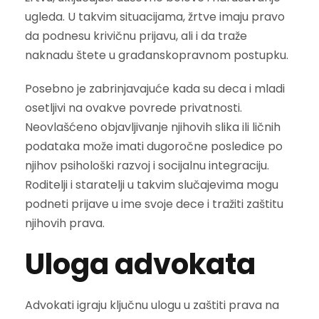
ugleda. U takvim situacijama, žrtve imaju pravo
da podnesu krivičnu prijavu, ali i da traže
naknadu štete u građanskopravnom postupku.
Posebno je zabrinjavajuće kada su deca i mladi
osetljivi na ovakve povrede privatnosti.
Neovlašćeno objavljivanje njihovih slika ili ličnih
podataka može imati dugoročne posledice po
njihov psihološki razvoj i socijalnu integraciju.
Roditelji i staratelji u takvim slučajevima mogu
podneti prijave u ime svoje dece i tražiti zaštitu
njihovih prava.
Uloga advokata
Advokati igraju ključnu ulogu u zaštiti prava na