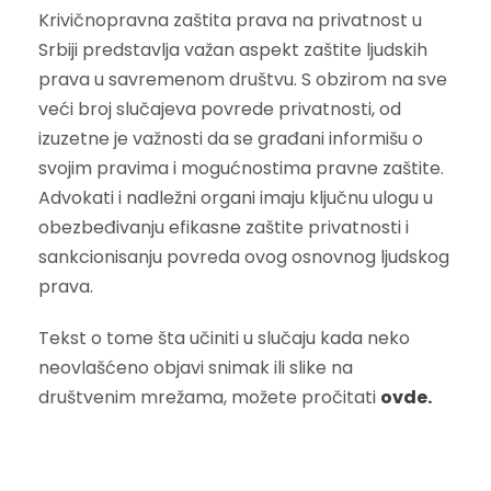
Krivičnopravna zaštita prava na privatnost u
Srbiji predstavlja važan aspekt zaštite ljudskih
prava u savremenom društvu. S obzirom na sve
veći broj slučajeva povrede privatnosti, od
izuzetne je važnosti da se građani informišu o
svojim pravima i mogućnostima pravne zaštite.
Advokati i nadležni organi imaju ključnu ulogu u
obezbeđivanju efikasne zaštite privatnosti i
sankcionisanju povreda ovog osnovnog ljudskog
prava.
Tekst o tome šta učiniti u slučaju kada neko
neovlašćeno objavi snimak ili slike na
društvenim mrežama, možete pročitati
ovde.