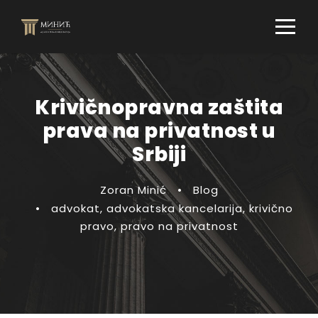
Krivičnopravna zaštita
prava na privatnost u
Srbiji
Zoran Minić
•
Blog
•
advokat
,
advokatska kancelarija
,
krivično
pravo
,
pravo na privatnost