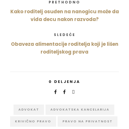
PRETHODNO
Kako roditelj osuđen na nanogicu može da
viđa decu nakon razvoda?
SLEDEĆE
Obaveza alimentacije roditelja koji je lišen
roditeljskog prava
0
DELJENJA
ADVOKAT
ADVOKATSKA KANCELARIJA
KRIVIČNO PRAVO
PRAVO NA PRIVATNOST