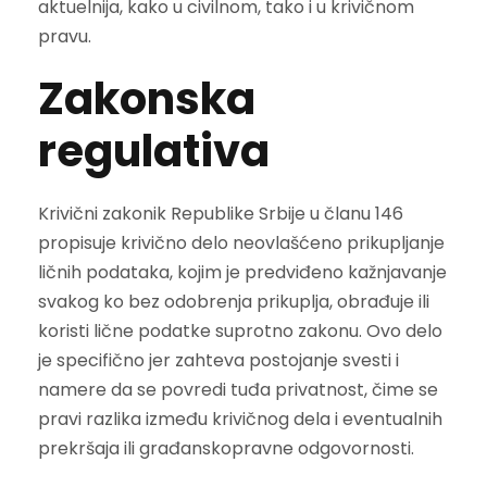
aktuelnija, kako u civilnom, tako i u krivičnom
pravu.
Zakonska
regulativa
Krivični zakonik Republike Srbije u članu 146
propisuje krivično delo neovlašćeno prikupljanje
ličnih podataka, kojim je predviđeno kažnjavanje
svakog ko bez odobrenja prikuplja, obrađuje ili
koristi lične podatke suprotno zakonu. Ovo delo
je specifično jer zahteva postojanje svesti i
namere da se povredi tuđa privatnost, čime se
pravi razlika između krivičnog dela i eventualnih
prekršaja ili građanskopravne odgovornosti.