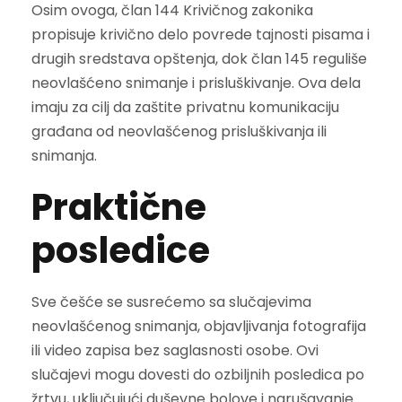
Osim ovoga, član 144 Krivičnog zakonika
propisuje krivično delo povrede tajnosti pisama i
drugih sredstava opštenja, dok član 145 reguliše
neovlašćeno snimanje i prisluškivanje. Ova dela
imaju za cilj da zaštite privatnu komunikaciju
građana od neovlašćenog prisluškivanja ili
snimanja.
Praktične
posledice
Sve češće se susrećemo sa slučajevima
neovlašćenog snimanja, objavljivanja fotografija
ili video zapisa bez saglasnosti osobe. Ovi
slučajevi mogu dovesti do ozbiljnih posledica po
žrtvu, uključujući duševne bolove i narušavanje