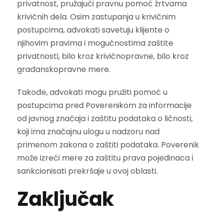
privatnost, pružajući pravnu pomoć žrtvama
krivičnih dela. Osim zastupanja u krivičnim
postupcima, advokati savetuju klijente o
njihovim pravima i mogućnostima zaštite
privatnosti, bilo kroz krivičnopravne, bilo kroz
građanskopravne mere.
Takođe, advokati mogu pružiti pomoć u
postupcima pred Poverenikom za informacije
od javnog značaja i zaštitu podataka o ličnosti,
koji ima značajnu ulogu u nadzoru nad
primenom zakona o zaštiti podataka. Poverenik
može izreći mere za zaštitu prava pojedinaca i
sankcionisati prekršaje u ovoj oblasti.
Zaključak