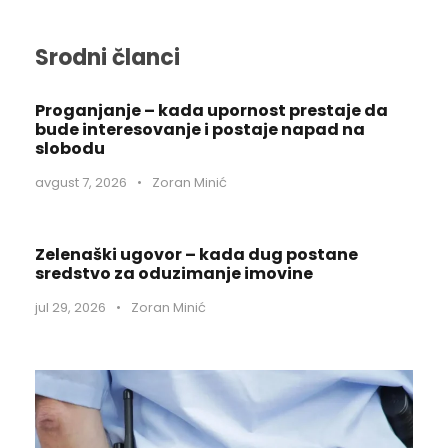
Srodni članci
Proganjanje – kada upornost prestaje da
bude interesovanje i postaje napad na
slobodu
avgust 7, 2026
•
Zoran Minić
Zelenaški ugovor – kada dug postane
sredstvo za oduzimanje imovine
jul 29, 2026
•
Zoran Minić