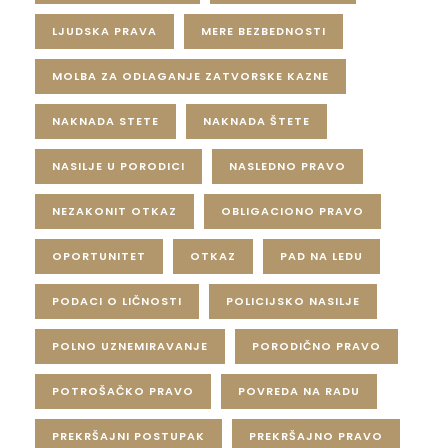
LJUDSKA PRAVA
MERE BEZBEDNOSTI
MOLBA ZA ODLAGANJE ZATVORSKE KAZNE
NAKNADA STETE
NAKNADA ŠTETE
NASILJE U PORODICI
NASLEDNO PRAVO
NEZAKONIT OTKAZ
OBLIGACIONO PRAVO
OPORTUNITET
OTKAZ
PAD NA LEDU
PODACI O LIČNOSTI
POLICIJSKO NASILJE
POLNO UZNEMIRAVANJE
PORODIČNO PRAVO
POTROŠAČKO PRAVO
POVREDA NA RADU
PREKRŠAJNI POSTUPAK
PREKRŠAJNO PRAVO