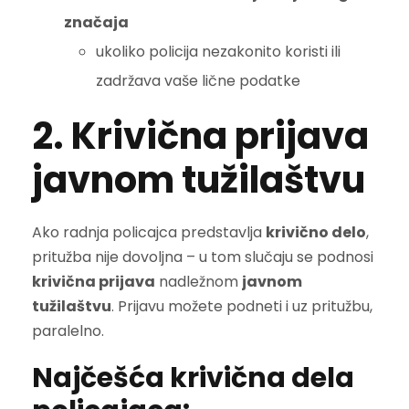
značaja
ukoliko policija nezakonito koristi ili
zadržava vaše lične podatke
2. Krivična prijava
javnom tužilaštvu
Ako radnja policajca predstavlja
krivično delo
,
pritužba nije dovoljna – u tom slučaju se podnosi
krivična prijava
nadležnom
javnom
tužilaštvu
. Prijavu možete podneti i uz pritužbu,
paralelno.
Najčešća krivična dela