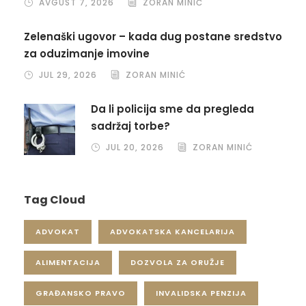
AVGUST 7, 2026
ZORAN MINIĆ
Zelenaški ugovor – kada dug postane sredstvo
za oduzimanje imovine
JUL 29, 2026
ZORAN MINIĆ
Da li policija sme da pregleda
sadržaj torbe?
JUL 20, 2026
ZORAN MINIĆ
Tag Cloud
ADVOKAT
ADVOKATSKA KANCELARIJA
ALIMENTACIJA
DOZVOLA ZA ORUŽJE
GRAĐANSKO PRAVO
INVALIDSKA PENZIJA