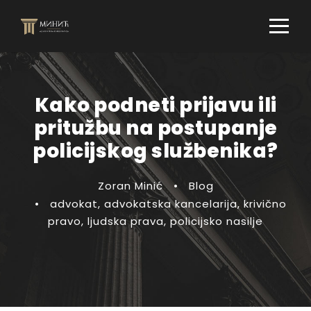
Kako podneti prijavu ili
pritužbu na postupanje
policijskog službenika?
Zoran Minić
•
Blog
•
advokat
,
advokatska kancelarija
,
krivično
pravo
,
ljudska prava
,
policijsko nasilje