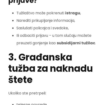
prijave?
Tužilaštvo može pokrenuti
istragu
,
Narediti prikupljanje informacija,
Saslušati policajca i svedoke,
Ili odbaciti prijavu – u tom slučaju možete
preuzeti gonjenje kao
subsidijarni tužilac
.
3. Građanska
tužba za naknadu
štete
Ukoliko ste pretrpeli:
telesne povrede,