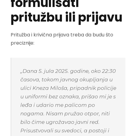
formulisati
pritužbu ili prijavu
Pritužba i krivična prijava treba da budu što
preciznije:
„Dana 5. jula 2025. godine, oko 22:30
časova, tokom javnog okupljanja u
ulici Kneza Miloša, pripadnik policije
u uniformi bez oznaka, prišao mi je s
leđa i udario me palicom po
nogama. Nisam pružao otpor, niti
bilo čime ugrožavao javni red.
Prisustvovali su svedoci, a postoji i