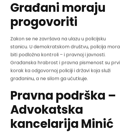
Građani moraju
progovoriti
Zakon se ne završava na ulazu u policijsku
stanicu. U demokratskom društvu, policija mora
biti podložna kontroli – i pravnoj i javnosti.
Građanska hrabrost i pravna pismenost su prvi
korak ka odgovornoj policiji i državi koja služi
građaninu, a ne silom ga ućutkuje.
Pravna podrška –
Advokatska
kancelarija Minić