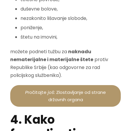
duševne bolove,
nezakonito lišavanje slobode,
poniženje,
štetu na imovini,
možete podneti tužbu za
naknadu
nematerijalne i materijalne štete
protiv
Republike Srbije (kao odgovorne za rad
policijskog službenika).
P
ročitajte
još:
Zlostavljanje od strane
državnih organa
4. Kako