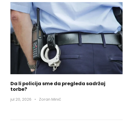
Da li policija sme da pregleda sadržaj
torbe?
jul 20, 2026
•
Zoran Minić