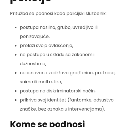
Pritužba se podnosi kada policijski službenik:
postupa nasilno, grubo, uvredljivo ili
ponižavajuće,
prelazi svoja ovlašćenja,
ne postupa u skladu sa zakonom i
dužnostima,
neosnovano zadržava građanina, pretresa,
snima ili maltretira,
postupa na diskriminatorski način,
prikriva svoj identitet (fantomke, odsustvo
značke, bez oznaka u intervencijama).
Kome se podnosi