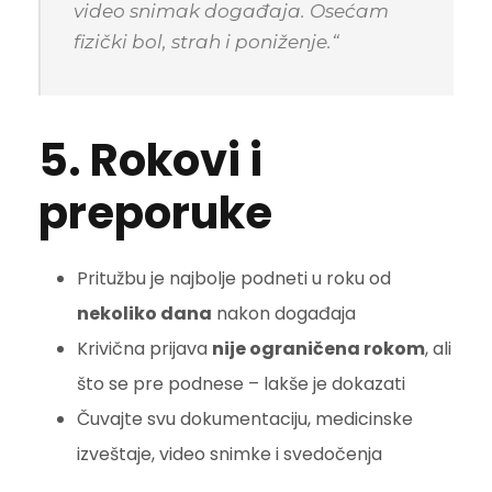
video snimak događaja. Osećam
fizički bol, strah i poniženje.“
5. Rokovi i
preporuke
Pritužbu je najbolje podneti u roku od
nekoliko dana
nakon događaja
Krivična prijava
nije ograničena rokom
, ali
što se pre podnese – lakše je dokazati
Čuvajte svu dokumentaciju, medicinske
izveštaje, video snimke i svedočenja