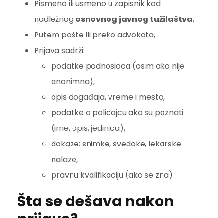
Pismeno ili usmeno u zapisnik kod
nadležnog
osnovnog javnog tužilaštva
,
Putem pošte ili preko advokata,
Prijava sadrži:
podatke podnosioca (osim ako nije
anonimna),
opis događaja, vreme i mesto,
podatke o policajcu ako su poznati
(ime, opis, jedinica),
dokaze: snimke, svedoke, lekarske
nalaze,
pravnu kvalifikaciju (ako se zna)
Šta se dešava nakon