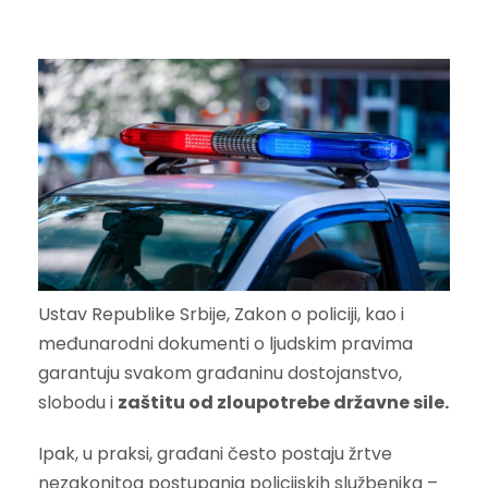
Ustav Republike Srbije, Zakon o policiji, kao i
međunarodni dokumenti o ljudskim pravima
garantuju svakom građaninu dostojanstvo,
slobodu i
zaštitu od zloupotrebe državne sile.
Ipak, u praksi, građani često postaju žrtve
nezakonitog postupanja policijskih službenika –