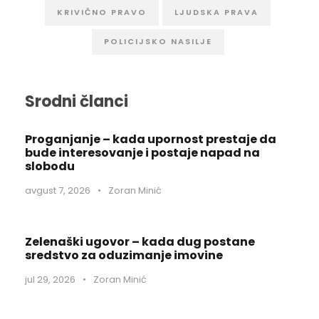
KRIVIČNO PRAVO
LJUDSKA PRAVA
POLICIJSKO NASILJE
Srodni članci
Proganjanje – kada upornost prestaje da
bude interesovanje i postaje napad na
slobodu
avgust 7, 2026
•
Zoran Minić
Zelenaški ugovor – kada dug postane
sredstvo za oduzimanje imovine
jul 29, 2026
•
Zoran Minić