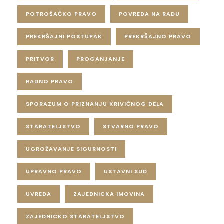
POTROŠAČKO PRAVO
POVREDA NA RADU
PREKRŠAJNI POSTUPAK
PREKRŠAJNO PRAVO
PRITVOR
PROGANJANJE
RADNO PRAVO
SPORAZUM O PRIZNANJU KRIVIČNOG DELA
STARATELJSTVO
STVARNO PRAVO
UGROŽAVANJE SIGURNOSTI
UPRAVNO PRAVO
USTAVNI SUD
UVREDA
ZAJEDNICKA IMOVINA
ZAJEDNICKO STARATELJSTVO