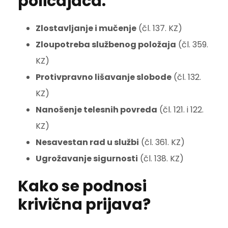
policajaca:
Zlostavljanje i mučenje
(čl. 137. KZ)
Zloupotreba službenog položaja
(čl. 359.
KZ)
Protivpravno lišavanje slobode
(čl. 132.
KZ)
Nanošenje telesnih povreda
(čl. 121. i 122.
KZ)
Nesavestan rad u službi
(čl. 361. KZ)
Ugrožavanje sigurnosti
(čl. 138. KZ)
Kako se podnosi
krivična prijava?