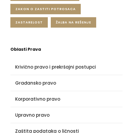
ZAKON O ZASTITI POTROSACA
ZASTARELOST
ŽALBA NA REŠENJE
Oblasti Prava
Krivično pravo i prekršajni postupci
Građansko pravo
Korporativno pravo
Upravno pravo
Zaštita podataka o ličnosti