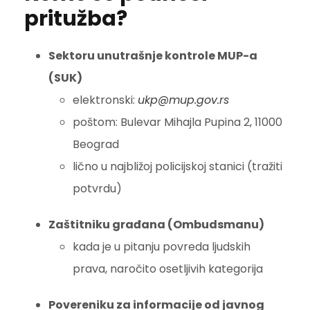
pritužba?
Sektoru unutrašnje kontrole MUP-a
(SUK)
elektronski:
ukp@mup.gov.rs
poštom: Bulevar Mihajla Pupina 2, 11000
Beograd
lično u najbližoj policijskoj stanici (tražiti
potvrdu)
Zaštitniku građana (Ombudsmanu)
kada je u pitanju povreda ljudskih
prava, naročito osetljivih kategorija
Povereniku za informacije od javnog