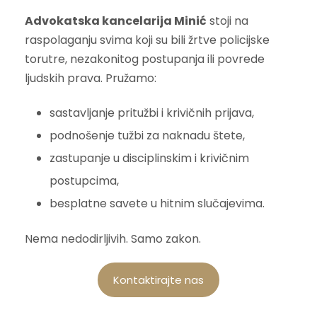
Advokatska kancelarija Minić
stoji na
raspolaganju svima koji su bili žrtve policijske
torutre, nezakonitog postupanja ili povrede
ljudskih prava. Pružamo:
sastavljanje pritužbi i krivičnih prijava,
podnošenje tužbi za naknadu štete,
zastupanje u disciplinskim i krivičnim
postupcima,
besplatne savete u hitnim slučajevima.
Nema nedodirljivih. Samo zakon.
Kontaktirajte nas