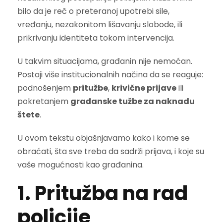
bilo da je reč o preteranoj upotrebi sile,
vređanju, nezakonitom lišavanju slobode, ili
prikrivanju identiteta tokom intervencija.
U takvim situacijama, građanin nije nemoćan.
Postoji više institucionalnih načina da se reaguje:
podnošenjem
pritužbe
,
krivične prijave
ili
pokretanjem
građanske tužbe za naknadu
štete
.
U ovom tekstu objašnjavamo kako i kome se
obraćati, šta sve treba da sadrži prijava, i koje su
vaše mogućnosti kao građanina.
1. Pritužba na rad
policije