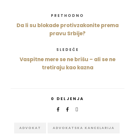
PRETHODNO
Da li su blokade protivzakonite prema
pravu Srbije?
SLEDEĆE
Vaspitne mere se ne brišu – ali se ne
tretiraju kao kazna
0
DELJENJA
ADVOKAT
ADVOKATSKA KANCELARIJA