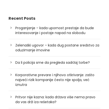
Recent Posts
Proganjanje – kada upornost prestaje da bude
interesovanje i postaje napad na slobodu
Zelenaški ugovor – kada dug postane sredstvo za
oduzimanje imovine
Da li policija sme da pregleda sadržaj torbe?
Korporativne prevare i njihovo otkrivanje: zašto
najveći rizik kompanije često nije spolja, već
iznutra
Pritvor nije kazna: kada država više nema pravo
da vas drži iza rešetaka?