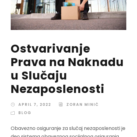
Ostvarivanje
Prava na Naknadu
u Slučaju
Nezaposlenosti
APRIL 7, 2022
ZORAN MINIĆ
BLOG
Obavezno osiguranje za slučaj nezaposlenosti je
deo sistema obaveznog socijalnog osiguranja