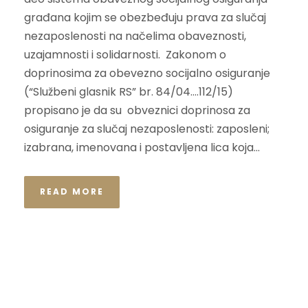
građana kojim se obezbeđuju prava za slučaj
nezaposlenosti na načelima obaveznosti,
uzajamnosti i solidarnosti. Zakonom o
doprinosima za obevezno socijalno osiguranje
(“Službeni glasnik RS” br. 84/04….112/15)
propisano je da su obveznici doprinosa za
osiguranje za slučaj nezaposlenosti: zaposleni;
izabrana, imenovana i postavljena lica koja...
READ MORE