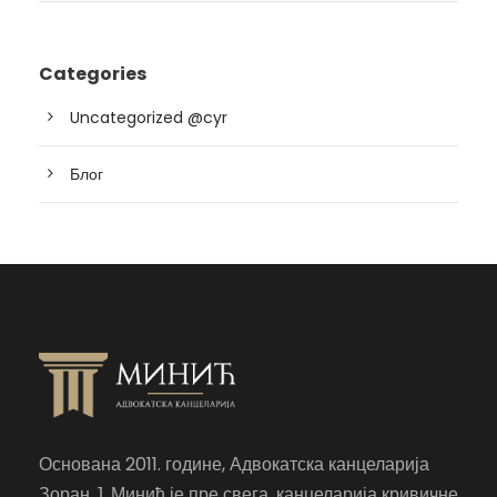
Categories
Uncategorized @cyr
Блог
Основана 2011. године, Адвокатска канцеларија
Зоран Ј. Минић је пре свега, канцеларија кривичне