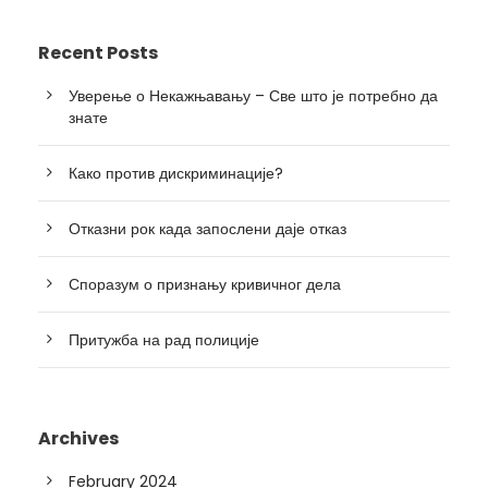
Recent Posts
Уверење о Некажњавању – Све што је потребно да
знате
Како против дискриминације?
Отказни рок када запослени даје отказ
Споразум о признању кривичног дела
Притужба на рад полиције
Archives
February 2024