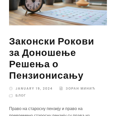
Законски Рокови
за Доношење
Решења о
Пензионисању
JANUARY 19, 2024
ЗОРАН МИНИЋ
БЛОГ
Право на старосну пензију и право на
превремено старосну пензију су права из