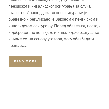
пензијског и инвалидског осигурања за случај
старости. У нашој држави ово осигурање је
обавезно и регулисано је Законом о пензијском и
инвалидском осигурању. Поред обавезног, постоји
и добровољно пензијско и инвалидско осигурање
и њиме се, на основу уговора, могу обезбедити
права за...
READ MORE