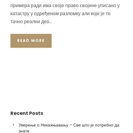
примера ради има своје право својине уписано у
катастру у одређеном разломку али који је то
тачно реални део...
READ MORE
Recent Posts
Уверење о Некажњавању – Све што је потребно да
знате