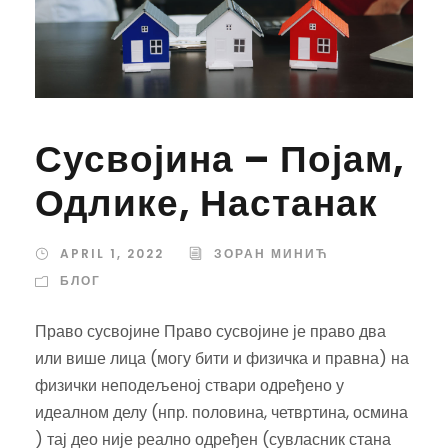
Сусвојина – Појам,
Одлике, Настанак
APRIL 1, 2022
ЗОРАН МИНИЋ
БЛОГ
Право сусвојине Право сусвојине је право два
или више лица (могу бити и физичка и правна) на
физички неподељеној ствари одређено у
идеалном делу (нпр. половина, четвртина, осмина
) тај део није реално одређен (сувласник стана