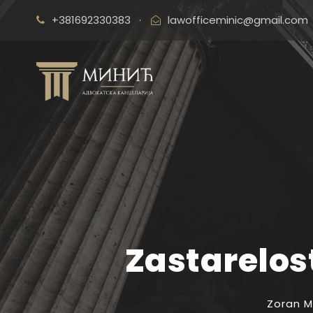
+381692330383
·
lawofficeminic@gmail.com
Zastarelos
Zoran M