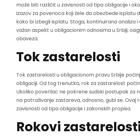
može biti različit u zavisnosti od tipa obligacije i o
izazov za poverioca koji žele da obezbede isplatu du
kako bi izbegli isplatu. Stoga, kontinuirana analiza
važan aspekt u obligacionim odnosima u Srbiji, osig
obaveza.
Tok zastarelosti
Tok zastarelosti u obligacionom pravu Srbije poči
obligaciji. Od tog trenutka, rok za zastarelost počin
Ukoliko poverilac ne pokrene sudski postupak za 
na potraživanje zastareva, odnosno, gubi se. Ovaj 
zavisnosti od tipa obligacije i zakonskih propisa.
Rokovi zastarelost