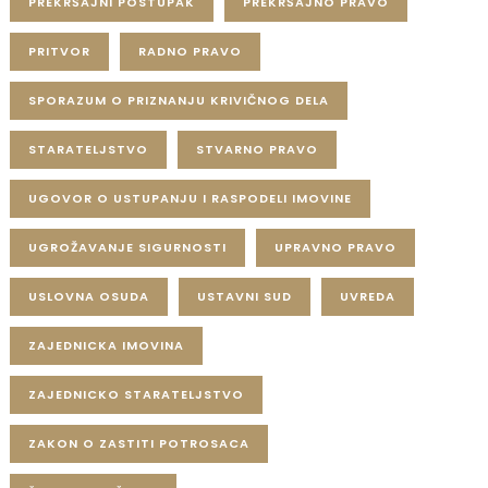
PREKRŠAJNI POSTUPAK
PREKRŠAJNO PRAVO
PRITVOR
RADNO PRAVO
SPORAZUM O PRIZNANJU KRIVIČNOG DELA
STARATELJSTVO
STVARNO PRAVO
UGOVOR O USTUPANJU I RASPODELI IMOVINE
UGROŽAVANJE SIGURNOSTI
UPRAVNO PRAVO
USLOVNA OSUDA
USTAVNI SUD
UVREDA
ZAJEDNICKA IMOVINA
ZAJEDNICKO STARATELJSTVO
ZAKON O ZASTITI POTROSACA