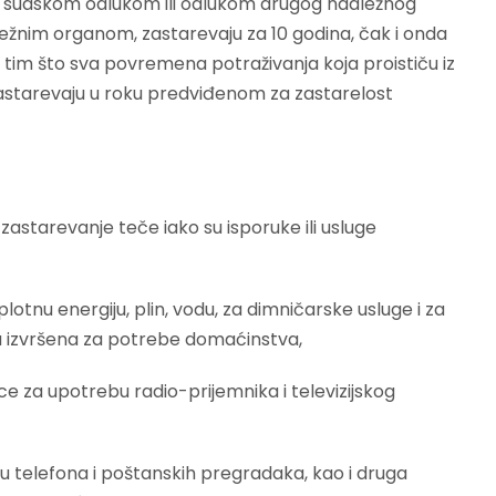
 sudskom odlukom ili odlukom drugog nadležnog
ležnim organom, zastarevaju za 10 godina, čak i onda
 tim što sva povremena potraživanja koja proističu iz
zastarevaju u roku predviđenom za zastarelost
 zastarevanje teče iako su isporuke ili usluge
otnu energiju, plin, vodu, za dimničarske usluge i za
a izvršena za potrebe domaćinstva,
ice za upotrebu radio-prijemnika i televizijskog
bu telefona i poštanskih pregradaka, kao i druga