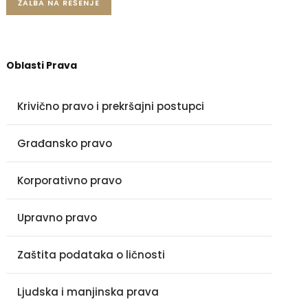
ŽALBA NA REŠENJE
Oblasti Prava
Krivično pravo i prekršajni postupci
Građansko pravo
Korporativno pravo
Upravno pravo
Zaštita podataka o ličnosti
Ljudska i manjinska prava