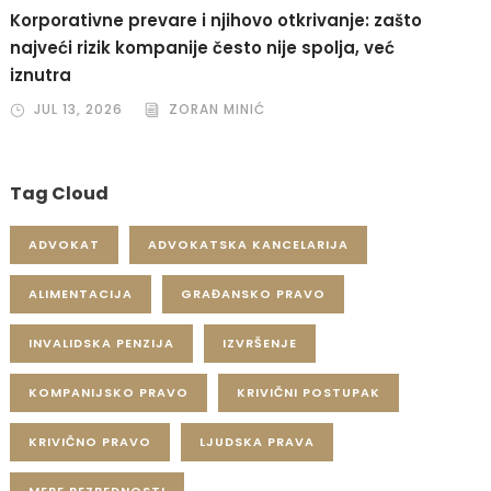
Korporativne prevare i njihovo otkrivanje: zašto
najveći rizik kompanije često nije spolja, već
iznutra
JUL 13, 2026
ZORAN MINIĆ
Tag Cloud
ADVOKAT
ADVOKATSKA KANCELARIJA
ALIMENTACIJA
GRAĐANSKO PRAVO
INVALIDSKA PENZIJA
IZVRŠENJE
KOMPANIJSKO PRAVO
KRIVIČNI POSTUPAK
KRIVIČNO PRAVO
LJUDSKA PRAVA