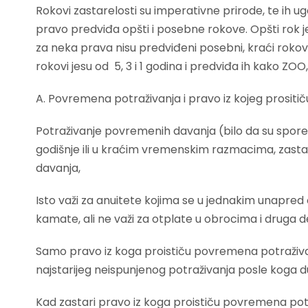
Rokovi zastarelosti su imperativne prirode, te ih
pravo predviđa opšti i posebne rokove. Opšti rok 
za neka prava nisu predviđeni posebni, kraći rokovi 
rokovi jesu od 5, 3 i 1 godina i predviđa ih kako ZOO,
A. Povremena potraživanja i pravo iz kojeg prositič
Potraživanje povremenih davanja (bilo da su spore
godišnje ili u kraćim vremenskim razmacima, zasta
davanja,
Isto važi za anuitete kojima se u jednakim unapre
kamate, ali ne važi za otplate u obrocima i druga d
Samo pravo iz koga proističu povremena potraživan
najstarijeg neispunjenog potraživanja posle koga du
Kad zastari pravo iz koga proističu povremena pot