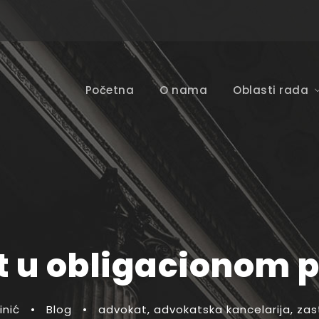
Početna
O nama
Oblasti rada
t u obligacionom p
inić
•
Blog
•
advokat
,
advokatska kancelarija
,
zas