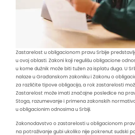
Zastarelost u obligacionom pravu Srbije predstavl
u ovoj oblasti. Zakoni koji regulišu obligacione odn
u kome dužnik može biti tužen za isplatu duga. U Srb
nalaze u Građanskom zakoniku i Zakonu o obligacio
za različite tipove obligacija, a rok zastarelosti mo
Zastarelost može imati značajne posledice na prav
Stoga, razumevanje i primena zakonskih normativa 
u obligacionim odnosima u Srbiji.
Zakonodavstvo o zastarelosti u obligacionom pravu
na potraživanje gubi ukoliko nije pokrenut sudski 