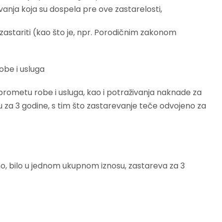
ja koja su dospela pre ove zastarelosti,
stariti (kao što je, npr. Porodičnim zakonom
obe i usluga
prometu robe i usluga, kao i potraživanja naknade za
u za 3 godine, s tim što zastarevanje teče odvojeno za
o, bilo u jednom ukupnom iznosu, zastareva za 3