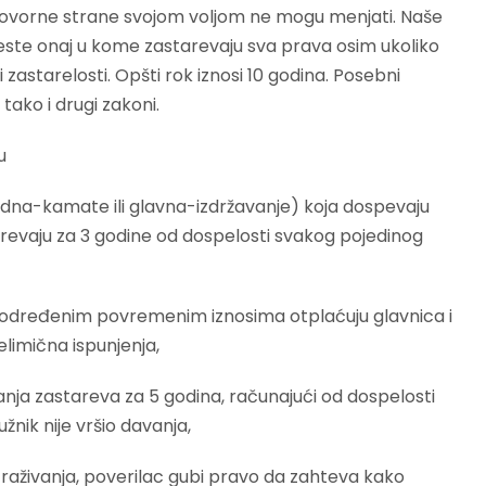
 ugovorne strane svojom voljom ne mogu menjati. Naše
jeste onaj u kome zastarevaju sva prava osim ukoliko
zastarelosti. Opšti rok iznosi 10 godina. Posebni
 tako i drugi zakoni.
u
dna-kamate ili glavna-izdržavanje) koja dospevaju
revaju za 3 godine od dospelosti svakog pojedinog
d određenim povremenim iznosima otplaćuju glavnica i
elimična ispunjenja,
ja zastareva za 5 godina, računajući od dospelosti
žnik nije vršio davanja,
raživanja, poverilac gubi pravo da zahteva kako