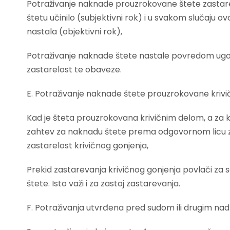
Potraživanje naknade prouzrokovane štete zastareva
štetu učinilo (subjektivni rok) i u svakom slučaju o
nastala (objektivni rok),
Potraživanje naknade štete nastale povredom ug
zastarelost te obaveze.
E. Potraživanje naknade štete prouzrokovane kriv
Kad je šteta prouzrokovana krivičnim delom, a za kr
zahtev za naknadu štete prema odgovornom licu 
zastarelost krivičnog gonjenja,
Prekid zastarevanja krivičnog gonjenja povlači za
štete. Isto važi i za zastoj zastarevanja.
F. Potraživanja utvrđena pred sudom ili drugim na