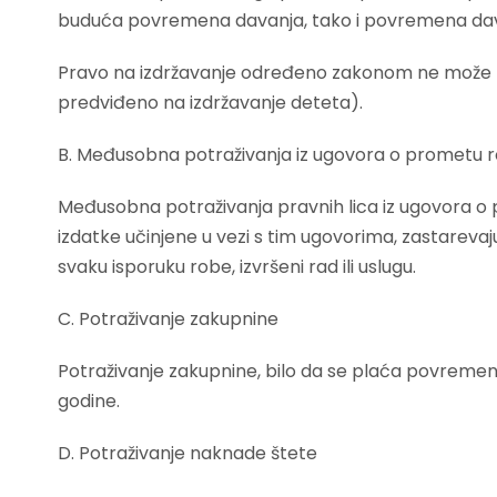
buduća povremena davanja, tako i povremena davan
Pravo na izdržavanje određeno zakonom ne može za
predviđeno na izdržavanje deteta).
B. Međusobna potraživanja iz ugovora o prometu r
Međusobna potraživanja pravnih lica iz ugovora o 
izdatke učinjene u vezi s tim ugovorima, zastarevaj
svaku isporuku robe, izvršeni rad ili uslugu.
C. Potraživanje zakupnine
Potraživanje zakupnine, bilo da se plaća povremen
godine.
D. Potraživanje naknade štete