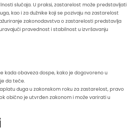
kolnosti slučaja. U praksi, zastarelost može predstavljati
ga, kao i za dužnike koji se pozivaju na zastarelost
 i ažuriranje zakonodavstva o zastarelosti predstavlja
uravajući pravednost i stabilnost u izvršavanju
nje kada obaveza dospe, kako je dogovoreno u
je da teče.
naplatu duga u zakonskom roku za zastarelost, pravo
rok obično je utvrđen zakonom i može varirati u
i