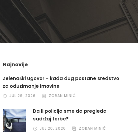
Najnovije
Zelenaški ugovor – kada dug postane sredstvo
za oduzimanje imovine
JUL 29, 2026
ZORAN MINIĆ
Da li policija sme da pregleda
sadržaj torbe?
JUL 20, 2026
ZORAN MINIĆ