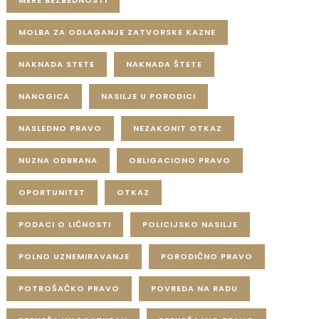
MERE BEZBEDNOSTI
MOLBA ZA ODLAGANJE ZATVORSKE KAZNE
NAKNADA STETE
NAKNADA ŠTETE
NANOGICA
NASILJE U PORODICI
NASLEDNO PRAVO
NEZAKONIT OTKAZ
NUZNA ODBRANA
OBLIGACIONO PRAVO
OPORTUNITET
OTKAZ
PODACI O LIČNOSTI
POLICIJSKO NASILJE
POLNO UZNEMIRAVANJE
PORODIČNO PRAVO
POTROŠAČKO PRAVO
POVREDA NA RADU