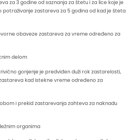
 za 3 godine od saznanja za štetu i za lice koje je
vo potraživanje zastareva za 5 godina od kad je šteta
ovorne obaveze zastareva za vreme određeno za
ičnim delom
ivično gonjenje je predviđen duži rok zastarelosti,
zastareva kad istekne vreme određeno za
 sobom i prekid zastarevanja zahteva za naknadu
dležnim organima