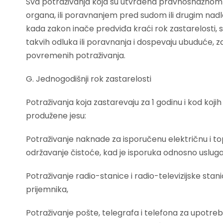
Sva potraživanja koja su utvrđena pravnosnažnom
organa, ili poravnanjem pred sudom ili drugim nad
kada zakon inače predviđa kraći rok zastarelosti, s
takvih odluka ili poravnanja i dospevaju ubuduće, 
povremenih potraživanja.
G. Jednogodišnji rok zastarelosti
Potraživanja koja zastarevaju za 1 godinu i kod kojih
produžene jesu:
Potraživanje naknade za isporučenu električnu i topl
održavanje čistoće, kad je isporuka odnosno uslug
Potraživanje radio-stanice i radio-televizijske stan
prijemnika,
Potraživanje pošte, telegrafa i telefona za upotre