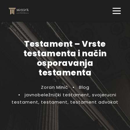
Testament – Vrste
testamenta i način
osporavanja
testamenta
Zoran Minić
•
Blog
•
javnobeležnički testament
,
svojerucni
testament
,
testament
,
testament advokat