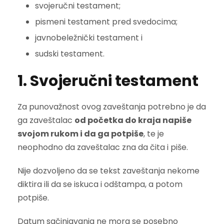
svojeručni testament;
pismeni testament pred svedocima;
javnobeležnički testament i
sudski testament.
1. Svojeručni testament
Za punovažnost ovog zaveštanja potrebno je da
ga zaveštalac
od početka do kraja napiše
svojom rukom i da ga potpiše
, te je
neophodno da zaveštalac zna da čita i piše.
Nije dozvoljeno da se tekst zaveštanja nekome
diktira ili da se iskuca i odštampa, a potom
potpiše.
Datum sačinjavanja ne mora se posebno