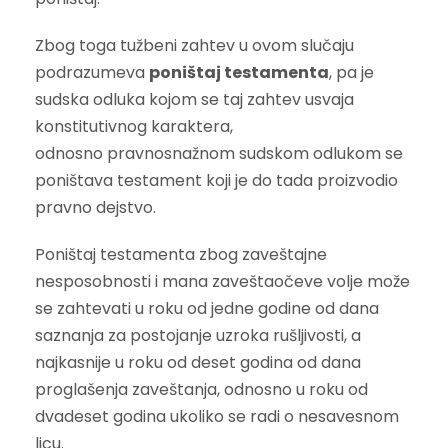
Zbog toga tužbeni zahtev u ovom slučaju
podrazumeva
poništaj testamenta
, pa je
sudska odluka kojom se taj zahtev usvaja
konstitutivnog karaktera,
odnosno pravnosnažnom sudskom odlukom se
poništava testament koji je do tada proizvodio
pravno dejstvo.
Poništaj testamenta zbog zaveštajne
nesposobnosti i mana zaveštaočeve volje može
se zahtevati u roku od jedne godine od dana
saznanja za postojanje uzroka rušljivosti, a
najkasnije u roku od deset godina od dana
proglašenja zaveštanja, odnosno u roku od
dvadeset godina ukoliko se radi o nesavesnom
licu.