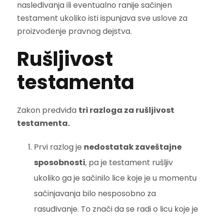
nasleđivanja ili eventualno ranije sačinjen
testament ukoliko isti ispunjava sve uslove za
proizvođenje pravnog dejstva.
Rušljivost
testamenta
Zakon predviđa
tri razloga za rušljivost
testamenta.
Prvi razlog je
nedostatak zaveštajne
sposobnosti
, pa je testament rušljiv
ukoliko ga je sačinilo lice koje je u momentu
sačinjavanja bilo nesposobno za
rasuđivanje. To znači da se radi o licu koje je