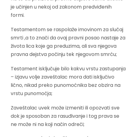
je učinjen u nekoj od zakonom predviđenih
formi.
Testamentom se raspolaže imovinom za slučaj
smrti ,a to znači da ovaj pravni posao nastaje za
života lica koje ga preduzima, ali sva njegova
pravna dejstva počinju tek njegovom smrću;
Testament isključuje bilo kakvu vrstu zastupanja
– izjavu volje zaveštalac mora dati isključivo
lično, nikad preko punomoćnika bez obzira na
vrstu punomoćja;
Zaveštalac uvek može izmeniti ili opozvati sve
dok je sposoban za rasuđivanje i tog prava se
ne može ni na koji način odreći;