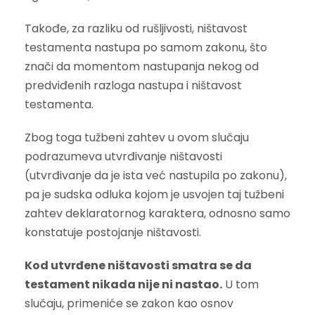
Takođe, za razliku od rušljivosti, ništavost
testamenta nastupa po samom zakonu, što
znači da momentom nastupanja nekog od
predviđenih razloga nastupa i ništavost
testamenta.
Zbog toga tužbeni zahtev u ovom slučaju
podrazumeva utvrđivanje ništavosti
(utvrđivanje da je ista već nastupila po zakonu),
pa je sudska odluka kojom je usvojen taj tužbeni
zahtev deklaratornog karaktera, odnosno samo
konstatuje postojanje ništavosti.
Kod utvrđene ništavosti smatra se da
testament nikada nije ni nastao.
U tom
slučaju, primeniće se zakon kao osnov