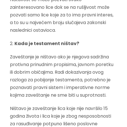
zainteresovano lice dok se na rušljivost može
pozvati samo lice koje za to ima pravni interes,
a to su u najvećem broju slučajeva zakonski
naslednici ostavioca.
2.
Kada je testament ništav?
Zaveštanje je ništavo ako je njegova sadržina
protivna prinudnim propisima, javnom poretku
ili dobrim običajima. Radi dokazivanja ovog
razloga za pobijanje testamenta, potrebno je
poznavati pravni sistem i imperativne norme
kojima zaveštanje ne sme biti u suprotnosti.
Ništavo je zaveštanje lica koje nije navršilo 15
godina života i lica koje je zbog nesposobnosti
za rasuđivanje potpuno lišeno poslovne