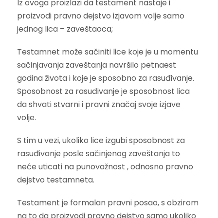
Iz ovoga proizlazi da testament nastaje i
proizvodi pravno dejstvo izjavom volje samo
jednog lica – zaveštaoca;
Testamnet može sačiniti lice koje je u momentu
sačinjavanja zaveštanja navršilo petnaest
godina života i koje je sposobno za rasuđivanje.
Sposobnost za rasuđivanje je sposobnost lica
da shvati stvarni i pravni značaj svoje izjave
volje.
S tim u vezi, ukoliko lice izgubi sposobnost za
rasuđivanje posle sačinjenog zaveštanja to
neće uticati na punovažnost , odnosno pravno
dejstvo testamneta.
Testament je formalan pravni posao, s obzirom
na to da proizvodi pravno dejstvo samo ukoliko