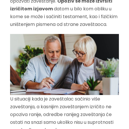
opozvati zaveštanje.
Opoziv se može izvršiti
izričitom izjavom
datom u bilo kom obliku u
kome se može i sačiniti testament, kao i fizičkim
uništenjem pismena od strane zaveštaoca.
U situaciji kada je zaveštalac sačinio više
zaveštanja, a kasnijim zaveštanjem izričito ne
opoziva ranije, odredbe ranijeg zaveštanja će
ostati na snazi samo ukoliko nisu u suprotnosti