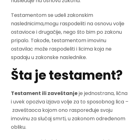
nasleđuje na osnovu zakona.
Testamentom se udeli zakonskim
naslednicima,mogu raspodeliti na osnovu volje
ostavioce i drugačije, nego što bim po zakonu
pripalo. Takođe, testamentom imovinu
ostavilac može raspodeliti i licima koja ne
spadaju u zakonske naslednike.
Šta je testament?
Testament ili zaveštanje
je jednostrana, lična
i uvek opoziva izjava volje za to sposobnog lica –
zaveštaoca kojom ono raspoređuje svoju
imovinu za slučaj smrti, u zakonom određenom
obliku.