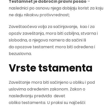
Testamnet je dobročin pravni posao
–
naslednici po osnovu njega dobijaju korist za koju
ne daju nikakvu protivvrednost;
Zaveštaočeva volja za sačinjavanje, kao i za
opoziv zaveštanja, mora biti ozbiljna, stvarna i
slobodna, a njegova namera da sačini ili
da opozove testament mora biti određena i
bezuslovna.
Vrste tstamenta
Zaveštanje mora biti sačinjeno u obliku i pod
uslovima određenim zakonom. Zakon o
nasleđivanju predviđa devet
oblika testamenta. U praksi su najčešći: