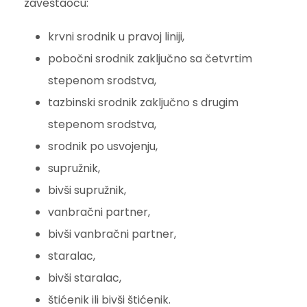
zaveštaocu:
krvni srodnik u pravoj liniji,
pobočni srodnik zaključno sa četvrtim
stepenom srodstva,
tazbinski srodnik zaključno s drugim
stepenom srodstva,
srodnik po usvojenju,
supružnik,
bivši supružnik,
vanbračni partner,
bivši vanbračni partner,
staralac,
bivši staralac,
štićenik ili bivši štićenik.