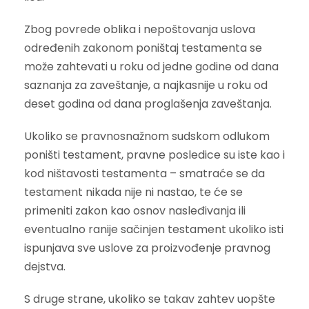
Zbog povrede oblika i nepoštovanja uslova
određenih zakonom poništaj testamenta se
može zahtevati u roku od jedne godine od dana
saznanja za zaveštanje, a najkasnije u roku od
deset godina od dana proglašenja zaveštanja.
Ukoliko se pravnosnažnom sudskom odlukom
poništi testament, pravne posledice su iste kao i
kod ništavosti testamenta – smatraće se da
testament nikada nije ni nastao, te će se
primeniti zakon kao osnov nasleđivanja ili
eventualno ranije sačinjen testament ukoliko isti
ispunjava sve uslove za proizvođenje pravnog
dejstva.
S druge strane, ukoliko se takav zahtev uopšte