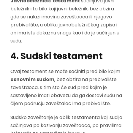
Javnobeležnički testament
sačinjava javni
beležnik i to bilo koji javni beležnik, bez obzira
gde se nalazi imovina zaveštaoca ili njegovo
prebivalište, u obliku javnobeležničkog zapisa i
on ima istu dokaznu snagu kao i da je sačinjen u
sudu.
4. Sudski testament
Ovaj testament se može sačiniti pred bilo kojim
osnovnim sudom
, bez obzira na prebivalište
zaveštaoca, s tim što će sud pred kojim je
sastavljeno imati obavezu da ga dostavi sudu na
čijem području zaveštalac ima prebivalište.
Sudsko zaveštanje je oblik testamenta koji sudija
sačinjava po kazivanju zaveštaoca, po pravilima