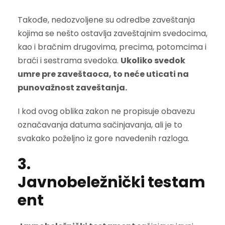
Takođe, nedozvoljene su odredbe zaveštanja
kojima se nešto ostavlja zaveštajnim svedocima,
kao i bračnim drugovima, precima, potomcima i
braći i sestrama svedoka.
Ukoliko svedok
umre pre zaveštaoca, to neće uticati na
punovažnost zaveštanja.
I kod ovog oblika zakon ne propisuje obavezu
označavanja datuma sačinjavanja, ali je to
svakako poželjno iz gore navedenih razloga.
3.
Javnobeležnički testam
ent