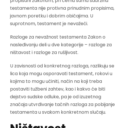
propisani zakonom, pri čemu sama sadržina
testamenta nije protivna prinudnim propisima,
javnom poretku i dobrim običajima. U
suprotnom, testament je nevažeći.
Razloge za nevažnost testamenta Zakon o
nasleđivanju deli u dve kategorije – razloge za
ništavost i razloge za rušljivost.
U zavisnosti od konkretnog razloga, razlikuju se
lica koja mogu osporavati testament, rokovi u
kojima to mogu učiniti, način na koji treba
postaviti tužbeni zahtev, kao i kakvo će biti
dejstvo sudske odluke, pa je od izuzetnog
značaja utvrđivanje tačnih razloga za pobijanje
testamenta u svakom konkretnom slučaju.