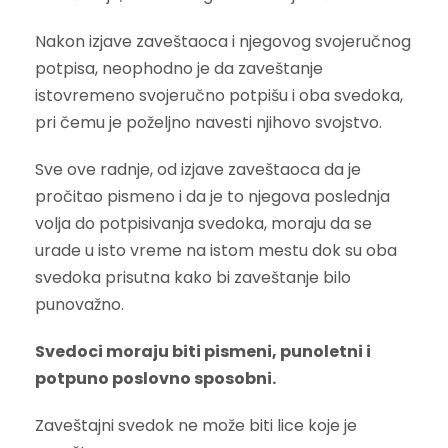
Nakon izjave zaveštaoca i njegovog svojeručnog
potpisa, neophodno je da zaveštanje
istovremeno svojeručno potpišu i oba svedoka,
pri čemu je poželjno navesti njihovo svojstvo.
Sve ove radnje, od izjave zaveštaoca da je
pročitao pismeno i da je to njegova poslednja
volja do potpisivanja svedoka, moraju da se
urade u isto vreme na istom mestu dok su oba
svedoka prisutna kako bi zaveštanje bilo
punovažno.
Svedoci moraju biti pismeni, punoletni i
potpuno poslovno sposobni.
Zaveštajni svedok ne može biti lice koje je