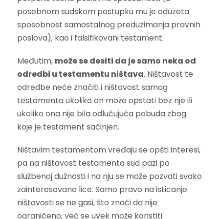
posebnom sudskom postupku mu je oduzeta
sposobnost samostalnog preduzimanja pravnih
poslova), kao i falsifikovani testament.
Međutim,
može se desiti da je samo neka od
odredbi u testamentu ništava
. Ništavost te
odredbe neće značiti i ništavost samog
testamenta ukoliko on može opstati bez nje ili
ukoliko ona nije bila odlučujuća pobuda zbog
koje je testament sačinjen.
Ništavim testamentom vređaju se opšti interesi,
pa na ništavost testamenta sud pazi po
službenoj dužnosti i na nju se može pozvati svako
zainteresovano lice. Samo pravo na isticanje
ništavosti se ne gasi, što znači da nije
ograničeno, već se uvek može koristiti.