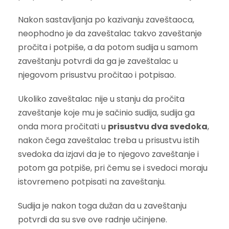
Nakon sastavljanja po kazivanju zaveštaoca,
neophodno je da zaveštalac takvo zaveštanje
pročita i potpiše, a da potom sudija u samom
zaveštanju potvrdi da ga je zaveštalac u
njegovom prisustvu pročitao i potpisao.
Ukoliko zaveštalac nije u stanju da pročita
zaveštanje koje mu je sačinio sudija, sudija ga
onda mora pročitati u
prisustvu dva svedoka
,
nakon čega zaveštalac treba u prisustvu istih
svedoka da izjavi da je to njegovo zaveštanje i
potom ga potpiše, pri čemu se i svedoci moraju
istovremeno potpisati na zaveštanju.
Sudija je nakon toga dužan da u zaveštanju
potvrdi da su sve ove radnje učinjene.