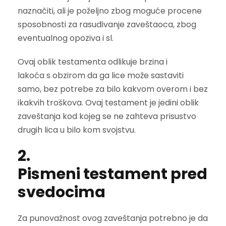
naznačiti, ali je poželjno zbog moguće procene
sposobnosti za rasuđivanje zaveštaoca, zbog
eventualnog opoziva i sl.
Ovaj oblik testamenta odlikuje brzina i
lakoća s obzirom da ga lice može sastaviti
samo, bez potrebe za bilo kakvom overom i bez
ikakvih troškova. Ovaj testament je jedini oblik
zaveštanja kod kojeg se ne zahteva prisustvo
drugih lica u bilo kom svojstvu.
2.
Pismeni testament pred
svedocima
Za punovažnost ovog zaveštanja potrebno je da