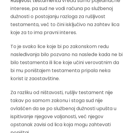
Rušljivost testamenta
vređa samo pojedinačne
interese, pa sud ne vodi računa po službenoj
dužnosti o postojanju razloga za rušljivost
testamenta, već to čini isključivo na zahtev lica
koje za to ima pravni interes.
To je svako lice koje bi po zakonskom redu
nasleđivanja bilo pozvano na nasleđe kada ne bi
bilo testamenta ili lice koje učini verovatnim da
bi mu poništajem testamenta pripala neka
korist iz zaostavštine.
Za razliku od ništavosti, rušljiv testament nije
takav po samom zakonu i stoga sud nije
ovlašćen da se po službenoj dužnosti upušta u
ispitivanje njegove valjanosti, već njegov
opstanak zavisi od lica koja mogu zahtevati
poništaj.