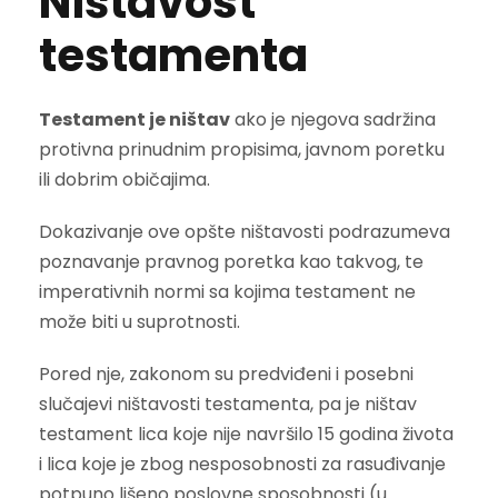
Ništavost
testamenta
Testament je ništav
ako je njegova sadržina
protivna prinudnim propisima, javnom poretku
ili dobrim običajima.
Dokazivanje ove opšte ništavosti podrazumeva
poznavanje pravnog poretka kao takvog, te
imperativnih normi sa kojima testament ne
može biti u suprotnosti.
Pored nje, zakonom su predviđeni i posebni
slučajevi ništavosti testamenta, pa je ništav
testament lica koje nije navršilo 15 godina života
i lica koje je zbog nesposobnosti za rasuđivanje
potpuno lišeno poslovne sposobnosti (u