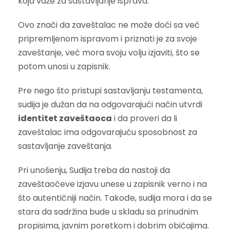
koja važe za sastavljanje isprava.
Ovo znači da zaveštalac ne može doći sa već
pripremljenom ispravom i priznati je za svoje
zaveštanje, već mora svoju volju izjaviti, što se
potom unosi u zapisnik.
Pre nego što pristupi sastavljanju testamenta,
sudija je dužan da na odgovarajući način utvrdi
identitet zaveštaoca
i da proveri da li
zaveštalac ima odgovarajuću sposobnost za
sastavljanje zaveštanja.
Pri unošenju, Sudija treba da nastoji da
zaveštaočeve izjavu unese u zapisnik verno i na
što autentičniji način. Takođe, sudija mora i da se
stara da sadržina bude u skladu sa prinudnim
propisima, javnim poretkom i dobrim običajima.