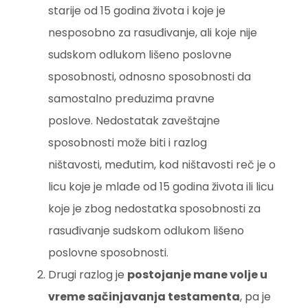
starije od 15 godina života i koje je
nesposobno za rasuđivanje, ali koje nije
sudskom odlukom lišeno poslovne
sposobnosti, odnosno sposobnosti da
samostalno preduzima pravne
poslove. Nedostatak zaveštajne
sposobnosti može biti i razlog
ništavosti, međutim, kod ništavosti reč je o
licu koje je mlađe od 15 godina života ili licu
koje je zbog nedostatka sposobnosti za
rasuđivanje sudskom odlukom lišeno
poslovne sposobnosti.
Drugi razlog je
postojanje mane volje u
vreme sačinjavanja testamenta
, pa je