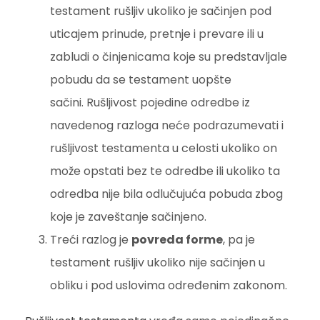
testament rušljiv ukoliko je sačinjen pod
uticajem prinude, pretnje i prevare ili u
zabludi o činjenicama koje su predstavljale
pobudu da se testament uopšte
sačini. Rušljivost pojedine odredbe iz
navedenog razloga neće podrazumevati i
rušljivost testamenta u celosti ukoliko on
može opstati bez te odredbe ili ukoliko ta
odredba nije bila odlučujuća pobuda zbog
koje je zaveštanje sačinjeno.
Treći razlog je
povreda forme
, pa je
testament rušljiv ukoliko nije sačinjen u
obliku i pod uslovima određenim zakonom.