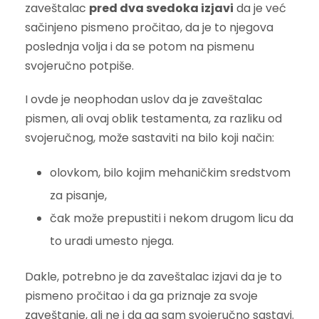
zaveštalac
pred dva svedoka izjavi
da je već
sačinjeno pismeno pročitao, da je to njegova
poslednja volja i da se potom na pismenu
svojeručno potpiše.
I ovde je neophodan uslov da je zaveštalac
pismen, ali ovaj oblik testamenta, za razliku od
svojeručnog, može sastaviti na bilo koji način:
olovkom, bilo kojim mehaničkim sredstvom
za pisanje,
čak može prepustiti i nekom drugom licu da
to uradi umesto njega.
Dakle, potrebno je da zaveštalac izjavi da je to
pismeno pročitao i da ga priznaje za svoje
zaveštanje, ali ne i da ga sam svojeručno sastavi.