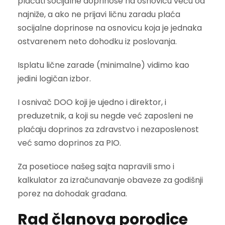
plaćati socijalne doprinose na osnovicu veću od
najniže, a ako ne prijavi ličnu zaradu plaća
socijalne doprinose na osnovicu koja je jednaka
ostvarenem neto dohodku iz poslovanja.
Isplatu lične zarade (minimalne) vidimo kao
jedini logičan izbor.
I osnivač DOO koji je ujedno i direktor, i
preduzetnik, a koji su negde već zaposleni ne
plaćaju doprinos za zdravstvo i nezaposlenost
već samo doprinos za PIO.
Za posetioce našeg sajta napravili smo i
kalkulator za izračunavanje obaveze za godišnji
porez na dohodak građana.
Rad članova porodice