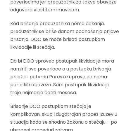
poveriocima jer preduzetnik za takve obaveze
odgovara vlastitom imovinom.
Kod brisanja preduzetnika nema čekanja,
preduzetnik se briše danom podnošenja prijave
brisanja. DOO se može brisati postupkom
likvidacije ili stečaja.
Da bi DOO sproveo postupak likvidacije mora
namiriti sve poverioce a u postupku brisanja
priložiti i potvrdu Poreske uprave da nema
poreskih obaveza. Sam postupak likvidacije
traje najmanje četiti meseca.
Brisanje DOO postupkom stečaja je
komplikovan, skup i dugotrajan proces izuzev u
situacija kada se shodno Zakonu o stečaju – po
ubrzanoj proceduri zatvara.