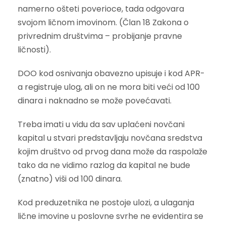
namerno ošteti poverioce, tada odgovara
svojom ličnom imovinom. (Član 18 Zakona o
privrednim društvima – probijanje pravne
ličnosti).
DOO kod osnivanja obavezno upisuje i kod APR-
a registruje ulog, ali on ne mora biti veći od 100
dinara i naknadno se može povećavati.
Treba imati u vidu da sav uplaćeni novčani
kapital u stvari predstavljaju novčana sredstva
kojim društvo od prvog dana može da raspolaže
tako da ne vidimo razlog da kapital ne bude
(znatno) viši od 100 dinara.
Kod preduzetnika ne postoje ulozi, a ulaganja
lične imovine u poslovne svrhe ne evidentira se