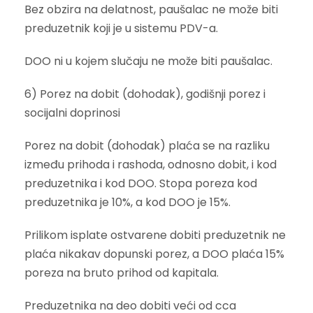
Bez obzira na delatnost, paušalac ne može biti
preduzetnik koji je u sistemu PDV-a.
DOO ni u kojem slučaju ne može biti paušalac.
6) Porez na dobit (dohodak), godišnji porez i
socijalni doprinosi
Porez na dobit (dohodak) plaća se na razliku
između prihoda i rashoda, odnosno dobit, i kod
preduzetnika i kod DOO. Stopa poreza kod
preduzetnika je 10%, a kod DOO je 15%.
Prilikom isplate ostvarene dobiti preduzetnik ne
plaća nikakav dopunski porez, a DOO plaća 15%
poreza na bruto prihod od kapitala.
Preduzetnika na deo dobiti veći od cca