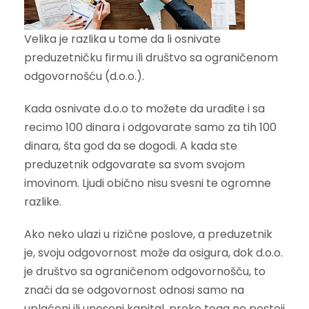
Velika je razlika u tome da li osnivate
preduzetničku firmu ili društvo sa ograničenom
odgovornošću (d.o.o.).
Kada osnivate d.o.o to možete da uradite i sa
recimo 100 dinara i odgovarate samo za tih 100
dinara, šta god da se dogodi. A kada ste
preduzetnik odgovarate sa svom svojom
imovinom. Ljudi obično nisu svesni te ogromne
razlike.
Ako neko ulazi u rizične poslove, a preduzetnik
je, svoju odgovornost može da osigura, dok d.o.o.
je društvo sa ograničenom odgovornošču, to
znači da se odgovornost odnosi samo na
uplaćeni ili uneseni kapital, preko toga ne postoji