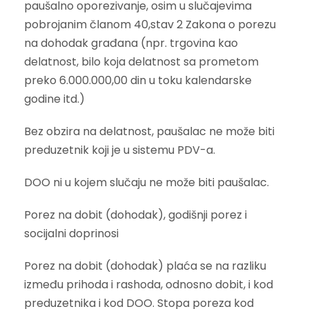
paušalno oporezivanje, osim u slučajevima
pobrojanim članom 40,stav 2 Zakona o porezu
na dohodak građana (npr. trgovina kao
delatnost, bilo koja delatnost sa prometom
preko 6.000.000,00 din u toku kalendarske
godine itd.)
Bez obzira na delatnost, paušalac ne može biti
preduzetnik koji je u sistemu PDV-a.
DOO ni u kojem slučaju ne može biti paušalac.
Porez na dobit (dohodak), godišnji porez i
socijalni doprinosi
Porez na dobit (dohodak) plaća se na razliku
između prihoda i rashoda, odnosno dobit, i kod
preduzetnika i kod DOO. Stopa poreza kod