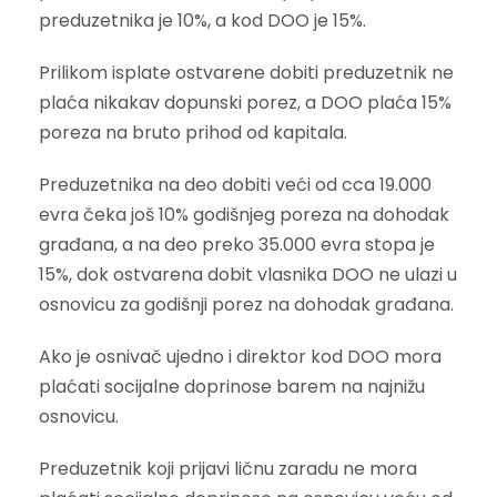
preduzetnika je 10%, a kod DOO je 15%.
Prilikom isplate ostvarene dobiti preduzetnik ne
plaća nikakav dopunski porez, a DOO plaća 15%
poreza na bruto prihod od kapitala.
Preduzetnika na deo dobiti veći od cca 19.000
evra čeka još 10% godišnjeg poreza na dohodak
građana, a na deo preko 35.000 evra stopa je
15%, dok ostvarena dobit vlasnika DOO ne ulazi u
osnovicu za godišnji porez na dohodak građana.
Ako je osnivač ujedno i direktor kod DOO mora
plaćati socijalne doprinose barem na najnižu
osnovicu.
Preduzetnik koji prijavi ličnu zaradu ne mora