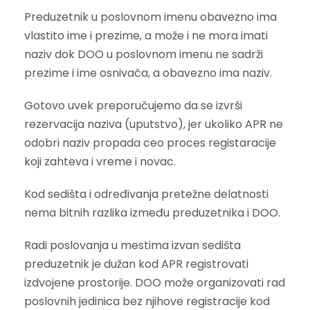
Preduzetnik u poslovnom imenu obavezno ima
vlastito ime i prezime, a može i ne mora imati
naziv dok DOO u poslovnom imenu ne sadrži
prezime i ime osnivača, a obavezno ima naziv.
Gotovo uvek preporučujemo da se izvrši
rezervacija naziva (uputstvo), jer ukoliko APR ne
odobri naziv propada ceo proces registaracije
koji zahteva i vreme i novac.
Kod sedišta i određivanja pretežne delatnosti
nema bitnih razlika između preduzetnika i DOO.
Radi poslovanja u mestima izvan sedišta
preduzetnik je dužan kod APR registrovati
izdvojene prostorije. DOO može organizovati rad
poslovnih jedinica bez njihove registracije kod