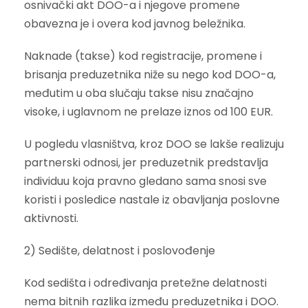
osnivački akt DOO-a i njegove promene
obavezna je i overa kod javnog beležnika.
Naknade (takse) kod registracije, promene i
brisanja preduzetnika niže su nego kod DOO-a,
međutim u oba slučaju takse nisu značajno
visoke, i uglavnom ne prelaze iznos od 100 EUR.
U pogledu vlasništva, kroz DOO se lakše realizuju
partnerski odnosi, jer preduzetnik predstavlja
individuu koja pravno gledano sama snosi sve
koristi i posledice nastale iz obavljanja poslovne
aktivnosti.
2) Sedište, delatnost i poslovođenje
Kod sedišta i određivanja pretežne delatnosti
nema bitnih razlika između preduzetnika i DOO.