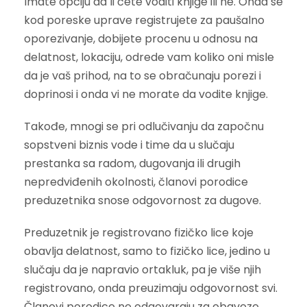
Imate opciju da li ćete voditi knjige ili ne. Onda se
kod poreske uprave registrujete za paušalno
oporezivanje, dobijete procenu u odnosu na
delatnost, lokaciju, odrede vam koliko oni misle
da je vaš prihod, na to se obračunaju porezi i
doprinosi i onda vi ne morate da vodite knjige.
Takođe, mnogi se pri odlučivanju da započnu
sopstveni biznis vode i time da u slučaju
prestanka sa radom, dugovanja ili drugih
nepredviđenih okolnosti, članovi porodice
preduzetnika snose odgovornost za dugove.
Preduzetnik je registrovano fizičko lice koje
obavlja delatnost, samo to fizičko lice, jedino u
slučaju da je napravio ortakluk, pa je više njih
registrovano, onda preuzimaju odgovornost svi.
Članovi porodice ne odgovaraju za obaveze