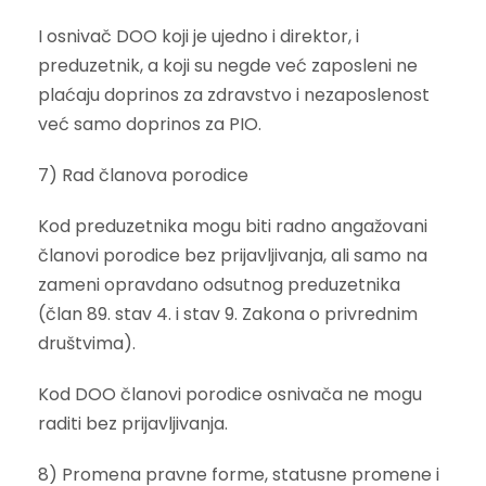
I osnivač DOO koji je ujedno i direktor, i
preduzetnik, a koji su negde već zaposleni ne
plaćaju doprinos za zdravstvo i nezaposlenost
već samo doprinos za PIO.
7) Rad članova porodice
Kod preduzetnika mogu biti radno angažovani
članovi porodice bez prijavljivanja, ali samo na
zameni opravdano odsutnog preduzetnika
(član 89. stav 4. i stav 9. Zakona o privrednim
društvima).
Kod DOO članovi porodice osnivača ne mogu
raditi bez prijavljivanja.
8) Promena pravne forme, statusne promene i