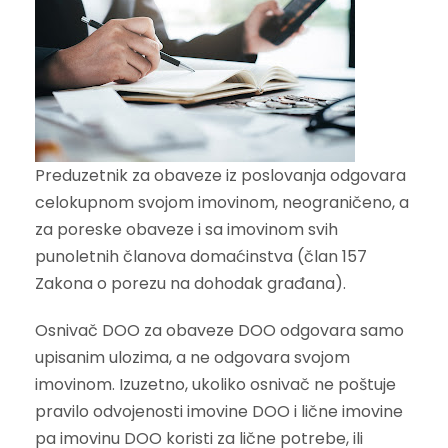
Preduzetnik za obaveze iz poslovanja odgovara
celokupnom svojom imovinom, neograničeno, a
za poreske obaveze i sa imovinom svih
punoletnih članova domaćinstva (član 157
Zakona o porezu na dohodak građana).
Osnivač DOO za obaveze DOO odgovara samo
upisanim ulozima, a ne odgovara svojom
imovinom. Izuzetno, ukoliko osnivač ne poštuje
pravilo odvojenosti imovine DOO i lične imovine
pa imovinu DOO koristi za lične potrebe, ili