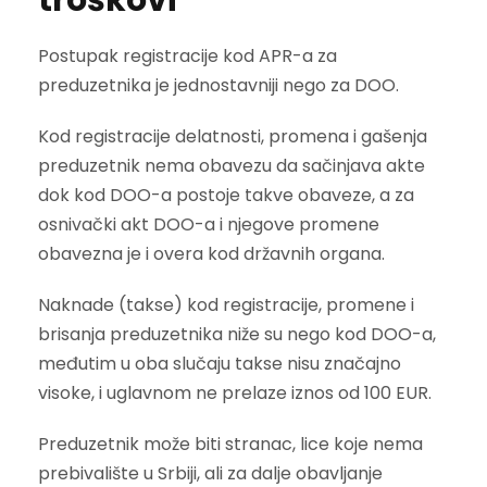
Postupak registracije kod APR-a za
preduzetnika je jednostavniji nego za DOO.
Kod registracije delatnosti, promena i gašenja
preduzetnik nema obavezu da sačinjava akte
dok kod DOO-a postoje takve obaveze, a za
osnivački akt DOO-a i njegove promene
obavezna je i overa kod državnih organa.
Naknade (takse) kod registracije, promene i
brisanja preduzetnika niže su nego kod DOO-a,
međutim u oba slučaju takse nisu značajno
visoke, i uglavnom ne prelaze iznos od 100 EUR.
Preduzetnik može biti stranac, lice koje nema
prebivalište u Srbiji, ali za dalje obavljanje