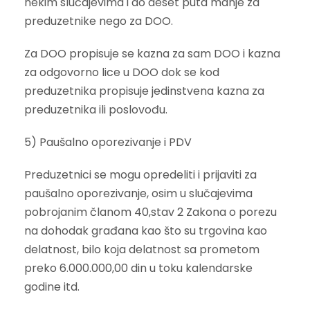
nekim slučajevima i do deset puta manje za
preduzetnike nego za DOO.
Za DOO propisuje se kazna za sam DOO i kazna
za odgovorno lice u DOO dok se kod
preduzetnika propisuje jedinstvena kazna za
preduzetnika ili poslovođu.
5) Paušalno oporezivanje i PDV
Preduzetnici se mogu opredeliti i prijaviti za
paušalno oporezivanje, osim u slučajevima
pobrojanim članom 40,stav 2 Zakona o porezu
na dohodak građana kao što su trgovina kao
delatnost, bilo koja delatnost sa prometom
preko 6.000.000,00 din u toku kalendarske
godine itd.