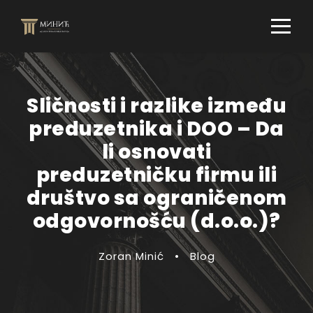
Sličnosti i razlike između
preduzetnika i DOO – Da
li osnovati
preduzetničku firmu ili
društvo sa ograničenom
odgovornošću (d.o.o.)?
Zoran Minić
•
Blog