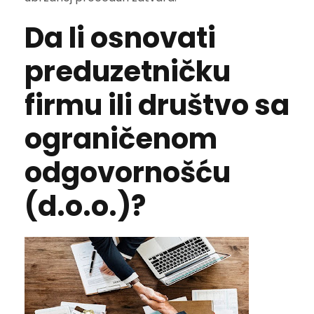
Da li osnovati
preduzetničku
firmu ili društvo sa
ograničenom
odgovornošću
(d.o.o.)?