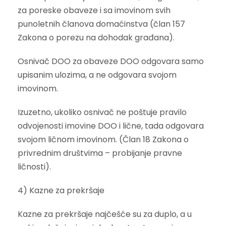
za poreske obaveze i sa imovinom svih
punoletnih članova domaćinstva (član 157
Zakona o porezu na dohodak građana).
Osnivač DOO za obaveze DOO odgovara samo
upisanim ulozima, a ne odgovara svojom
imovinom.
Izuzetno, ukoliko osnivač ne poštuje pravilo
odvojenosti imovine DOO i lične, tada odgovara
svojom ličnom imovinom. (Član 18 Zakona o
privrednim društvima – probijanje pravne
ličnosti).
4) Kazne za prekršaje
Kazne za prekršaje najčešće su za duplo, a u