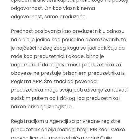
odgovornost. On kao vlasnik nema
odgovornost, samo preduzeće.
Prednost poslovanja kao preduzetnik u odnosu
na d.o.o je jedino kod paušalno oporezovanih, to
je najčešći razlog zbog koga se ljudi odlučuju da
rade kao preduzetnici.Takođe, bitno je
napomenuti da odgovornost preduzetnika za
obaveze ne prestaje brisanjem preduzetnika iz
Registra APR. Što znači da poverioci
preduzetnika mogu svoja potraživanja zahtevati
sudskim putem od fizičkog lica preduzetnika i
nakon brisanja iz registra.
Registracijom u Agenciji za privredne registre
preduzetnik dobija matični broj i PIB kao i svako
pravno lice, ali „preduzetnička radnja“ nije