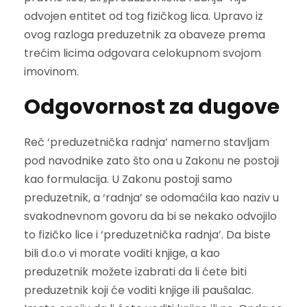
odvojen entitet od tog fizičkog lica. Upravo iz
ovog razloga preduzetnik za obaveze prema
trećim licima odgovara celokupnom svojom
imovinom.
Odgovornost za dugove
Reč ‘preduzetnička radnja’ namerno stavljam
pod navodnike zato što ona u Zakonu ne postoji
kao formulacija. U Zakonu postoji samo
preduzetnik, a ‘radnja’ se odomaćila kao naziv u
svakodnevnom govoru da bi se nekako odvojilo
to fizičko lice i ‘preduzetnička radnja’. Da biste
bili d.o.o vi morate voditi knjige, a kao
preduzetnik možete izabrati da li ćete biti
preduzetnik koji će voditi knjige ili paušalac.