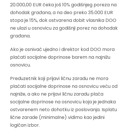
20.000,00 EUR čeka još 10% godišnjeg poreza na
dohodak građana, a na deo preko 35.000 EUR
stopa je 15%, dok ostvarena dobit vlasnika DOO
ne ulazi u osnovicu za godišnji porez na dohodak
građana.
Ako je osnivač ujedno i direktor kod DOO mora
plaćati socijalne doprinose barem na najnižu
osnovicu.
Preduzetnik koji prijavi ličnu zaradu ne mora
plaćati socijalne doprinose na osnovicu veću od
najniže, a ako ne prijavi ličnu zaradu plaća
socijalne doprinose na osnovicu koja je jednaka
ostvarenem neto dohotku iz poslovanja. Isplatu
lične zarade (minimalne) vidimo kao jedini
logičan izbor.