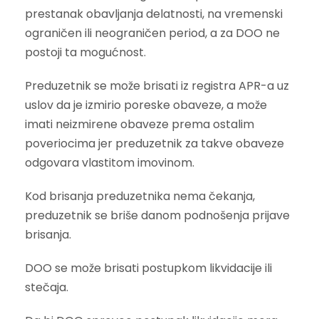
prestanak obavljanja delatnosti, na vremenski
ograničen ili neograničen period, a za DOO ne
postoji ta mogućnost.
Preduzetnik se može brisati iz registra APR-a uz
uslov da je izmirio poreske obaveze, a može
imati neizmirene obaveze prema ostalim
poveriocima jer preduzetnik za takve obaveze
odgovara vlastitom imovinom.
Kod brisanja preduzetnika nema čekanja,
preduzetnik se briše danom podnošenja prijave
brisanja.
DOO se može brisati postupkom likvidacije ili
stečaja.