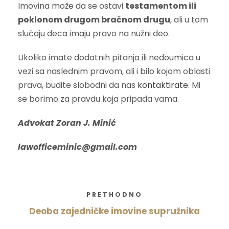
Imovina može da se ostavi
testamentom ili
poklonom drugom bračnom drugu
, ali u tom
slučaju deca imaju pravo na nužni deo.
Ukoliko imate dodatnih pitanja ili nedoumica u
vezi sa naslednim pravom, ali i bilo kojom oblasti
prava, budite slobodni da nas
kontaktirate
. Mi
se borimo za pravdu koja pripada vama.
Advokat Zoran J. Minić
lawofficeminic@gmail.com
PRETHODNO
Deoba zajedničke imovine supružnika