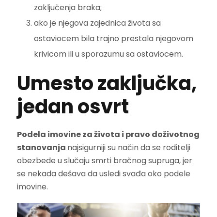
zaključenja braka;
ako je njegova zajednica života sa
ostaviocem bila trajno prestala njegovom
krivicom ili u sporazumu sa ostaviocem.
Umesto zaključka,
jedan osvrt
Podela imovine za života i pravo doživotnog
stanovanja
najsigurniji su način da se roditelji
obezbede u slučaju smrti bračnog supruga, jer
se nekada dešava da usledi svađa oko podele
imovine.