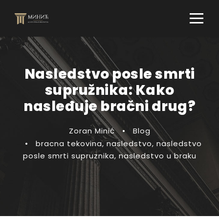
Nasledstvo posle smrti
supružnika: Kako
nasleđuje bračni drug?
Zoran Minić
•
Blog
•
bracna tekovina
,
nasledstvo
,
nasledstvo
posle smrti supruznika
,
nasledstvo u braku