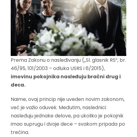
Prema Zakonu o nasleđivanju („Sl. glasnik RS“, br.
46/95, 101/2003 – odluka USRS i 6/2015),
imovinu
pokojnika nasleđuju bračni drug i
deca.
Naime, ovaj princip nije uveden novim zakonom,
već je važio oduvek. Međutim, naslednici
nasleđuju jednake delove, pa ukoliko je pokojnik
imao suprugu i dvoje dece – svakom pripada po
trećina.