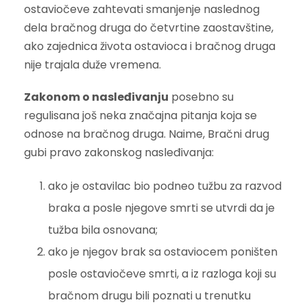
ostaviočeve zahtevati smanjenje naslednog
dela bračnog druga do četvrtine zaostavštine,
ako zajednica života ostavioca i bračnog druga
nije trajala duže vremena.
Zakonom o nasleđivanju
posebno su
regulisana još neka značajna pitanja koja se
odnose na bračnog druga. Naime, Bračni drug
gubi pravo zakonskog nasleđivanja:
ako je ostavilac bio podneo tužbu za razvod
braka a posle njegove smrti se utvrdi da je
tužba bila osnovana;
ako je njegov brak sa ostaviocem poništen
posle ostaviočeve smrti, a iz razloga koji su
bračnom drugu bili poznati u trenutku