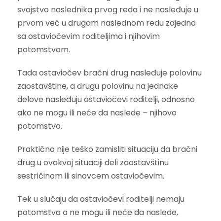
svojstvo naslednika prvog reda i ne nasleđuje u
prvom već u drugom naslednom redu zajedno
sa ostaviočevim roditeljima i njihovim
potomstvom.
Tada ostaviočev bračni drug nasleđuje polovinu
zaostavštine, a drugu polovinu na jednake
delove nasleđuju ostaviočevi roditelji, odnosno
ako ne mogu ili neće da naslede – njihovo
potomstvo.
Praktično nije teško zamisliti situaciju da bračni
drug u ovakvoj situaciji deli zaostavštinu
sestričinom ili sinovcem ostaviočevim.
Tek u slučaju da ostaviočevi roditelji nemaju
potomstva a ne mogu ili neće da naslede,