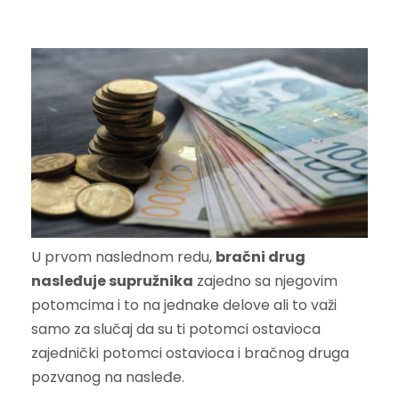
U prvom naslednom redu,
bračni drug
nasleđuje supružnika
zajedno sa njegovim
potomcima i to na jednake delove ali to važi
samo za slučaj da su ti potomci ostavioca
zajednički potomci ostavioca i bračnog druga
pozvanog na nasleđe.