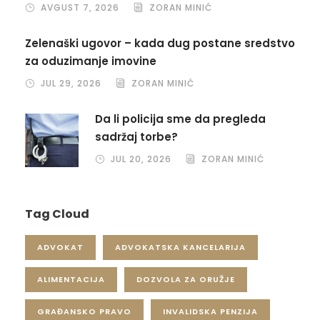
AVGUST 7, 2026
ZORAN MINIĆ
Zelenaški ugovor – kada dug postane sredstvo
za oduzimanje imovine
JUL 29, 2026
ZORAN MINIĆ
Da li policija sme da pregleda
sadržaj torbe?
JUL 20, 2026
ZORAN MINIĆ
Tag Cloud
ADVOKAT
ADVOKATSKA KANCELARIJA
ALIMENTACIJA
DOZVOLA ZA ORUŽJE
GRAĐANSKO PRAVO
INVALIDSKA PENZIJA