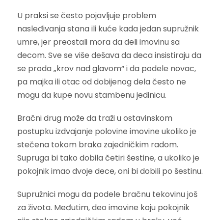
U praksi se često pojavljuje problem
nasleđivanja stana ili kuće kada jedan supružnik
umre, jer preostali mora da deli imovinu sa
decom. Sve se više dešava da deca insistiraju da
se proda „krov nad glavom“ i da podele novac,
pa majka ili otac od dobijenog dela često ne
mogu da kupe novu stambenu jedinicu.
Bračni drug može da traži u ostavinskom
postupku izdvajanje polovine imovine ukoliko je
stečena tokom braka zajedničkim radom.
Supruga bi tako dobila četiri šestine, a ukoliko je
pokojnik imao dvoje dece, oni bi dobili po šestinu.
Supružnici mogu da podele bračnu tekovinu još
za života. Međutim, deo imovine koju pokojnik