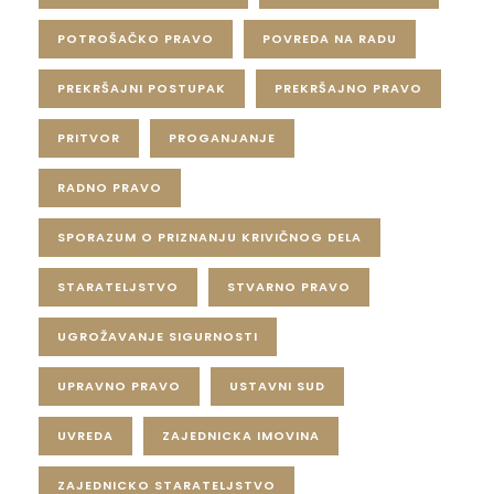
POTROŠAČKO PRAVO
POVREDA NA RADU
PREKRŠAJNI POSTUPAK
PREKRŠAJNO PRAVO
PRITVOR
PROGANJANJE
RADNO PRAVO
SPORAZUM O PRIZNANJU KRIVIČNOG DELA
STARATELJSTVO
STVARNO PRAVO
UGROŽAVANJE SIGURNOSTI
UPRAVNO PRAVO
USTAVNI SUD
UVREDA
ZAJEDNICKA IMOVINA
ZAJEDNICKO STARATELJSTVO