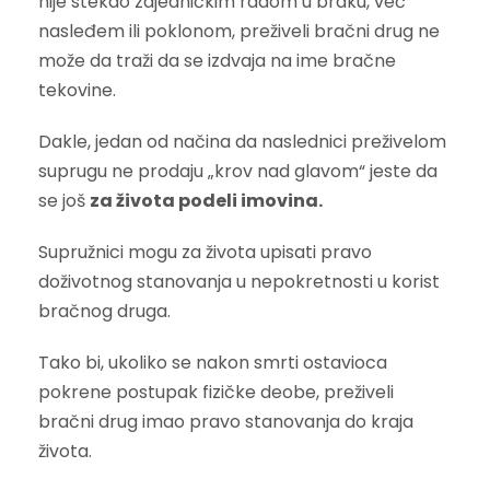
nije stekao zajedničkim radom u braku, već
nasleđem ili poklonom, preživeli bračni drug ne
može da traži da se izdvaja na ime bračne
tekovine.
Dakle, jedan od načina da naslednici preživelom
suprugu ne prodaju „krov nad glavom“ jeste da
se još
za života podeli imovina.
Supružnici mogu za života upisati pravo
doživotnog stanovanja u nepokretnosti u korist
bračnog druga.
Tako bi, ukoliko se nakon smrti ostavioca
pokrene postupak fizičke deobe, preživeli
bračni drug imao pravo stanovanja do kraja
života.