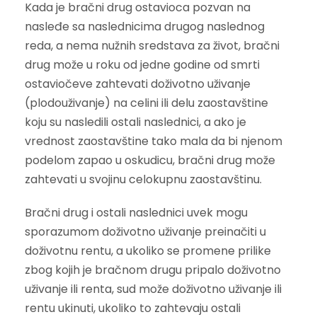
Kada je bračni drug ostavioca pozvan na
nasleđe sa naslednicima drugog naslednog
reda, a nema nužnih sredstava za život, bračni
drug može u roku od jedne godine od smrti
ostaviočeve zahtevati doživotno uživanje
(plodouživanje) na celini ili delu zaostavštine
koju su nasledili ostali naslednici, a ako je
vrednost zaostavštine tako mala da bi njenom
podelom zapao u oskudicu, bračni drug može
zahtevati u svojinu celokupnu zaostavštinu.
Bračni drug i ostali naslednici uvek mogu
sporazumom doživotno uživanje preinačiti u
doživotnu rentu, a ukoliko se promene prilike
zbog kojih je bračnom drugu pripalo doživotno
uživanje ili renta, sud može doživotno uživanje ili
rentu ukinuti, ukoliko to zahtevaju ostali