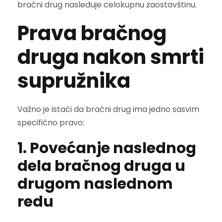
bračni drug nasleđuje celokupnu zaostavštinu.
Prava bračnog
druga nakon smrti
supružnika
Važno je istaći da bračni drug ima jedno sasvim
specifično pravo:
1. Povećanje naslednog
dela bračnog druga u
drugom naslednom
redu