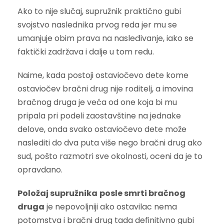
Ako to nije slučaj, supružnik praktično gubi
svojstvo naslednika prvog reda jer mu se
umanjuje obim prava na nasleđivanje, iako se
faktički zadržava i dalje u tom redu.
Naime, kada postoji ostaviočevo dete kome
ostaviočev bračni drug nije roditelj, a imovina
bračnog druga je veća od one koja bi mu
pripala pri podeli zaostavštine na jednake
delove, onda svako ostaviočevo dete može
naslediti do dva puta više nego bračni drug ako
sud, pošto razmotri sve okolnosti, oceni da je to
opravdano.
Položaj supružnika
posle smrti bračnog
druga
je nepovoljniji ako ostavilac nema
potomstva i bračni drug tada definitivno gubi