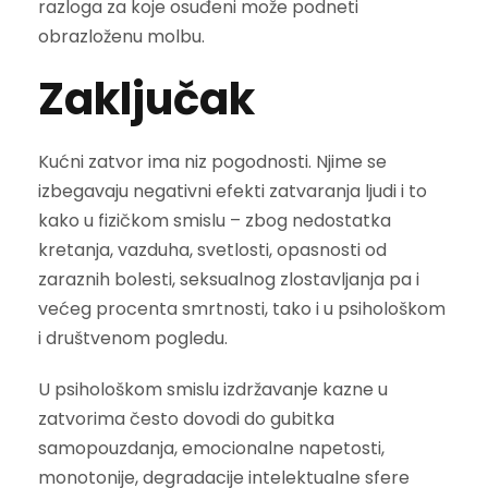
razloga za koje osuđeni može podneti
obrazloženu molbu.
Zaključak
Kućni zatvor ima niz pogodnosti. Njime se
izbegavaju negativni efekti zatvaranja ljudi i to
kako u fizičkom smislu – zbog nedostatka
kretanja, vazduha, svetlosti, opasnosti od
zaraznih bolesti, seksualnog zlostavljanja pa i
većeg procenta smrtnosti, tako i u psihološkom
i društvenom pogledu.
U psihološkom smislu izdržavanje kazne u
zatvorima često dovodi do gubitka
samopouzdanja, emocionalne napetosti,
monotonije, degradacije intelektualne sfere