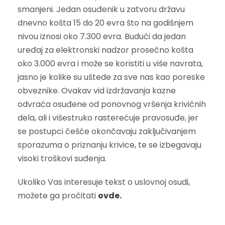
smanjeni. Jedan osuđenik u zatvoru državu
dnevno košta 15 do 20 evra što na godišnjem
nivou iznosi oko 7.300 evra. Budući da jedan
uređaj za elektronski nadzor prosečno košta
oko 3.000 evra i može se koristiti u više navrata,
jasno je kolike su uštede za sve nas kao poreske
obveznike. Ovakav vid izdržavanja kazne
odvraća osuđene od ponovnog vršenja krivičnih
dela, ali i višestruko rasterećuje pravosuđe, jer
se postupci češće okončavaju zaključivanjem
sporazuma o priznanju krivice, te se izbegavaju
visoki troškovi suđenja.
Ukoliko Vas interesuje tekst o uslovnoj osudi,
možete ga pročitati
ovde.