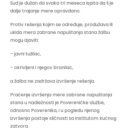
Sud je dužan da svaka tri meseca ispita da li je
dalje trajanje mere opravdano.
Protiv rešenja kojim se određuje, produžava ili
ukida mera zabrane napuštanja stana žalbu
mogu izjaviti:
– javni tužilac,
– okrivljeni i njegov branilac,
a žalba ne zadržava izvršenje rešenja.
Praćenje izvršenja mere zabrane napuštanja
stana u nadležnosti je Povereničke službe,
odnosno Poverenika, i u pogledu njenog
izvršenja postoje sličnosti sa institutom kućnog
zatvora.