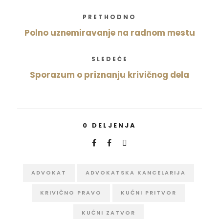
PRETHODNO
Polno uznemiravanje na radnom mestu
SLEDEĆE
Sporazum o priznanju krivičnog dela
0
DELJENJA
ADVOKAT
ADVOKATSKA KANCELARIJA
KRIVIČNO PRAVO
KUĆNI PRITVOR
KUĆNI ZATVOR