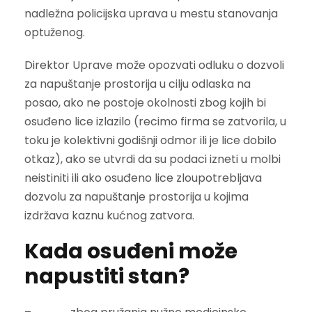
nadležna policijska uprava u mestu stanovanja
optuženog.
Direktor Uprave može opozvati odluku o dozvoli
za napuštanje prostorija u cilju odlaska na
posao, ako ne postoje okolnosti zbog kojih bi
osuđeno lice izlazilo (recimo firma se zatvorila, u
toku je kolektivni godišnji odmor ili je lice dobilo
otkaz), ako se utvrdi da su podaci izneti u molbi
neistiniti ili ako osuđeno lice zloupotrebljava
dozvolu za napuštanje prostorija u kojima
izdržava kaznu kućnog zatvora.
Kada osuđeni može
napustiti stan?