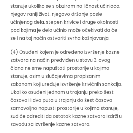
stanuje ukoliko se s obzirom na ličnost učinioca,
njegov raniji život, njegovo držanje posle
učinjenog dela, stepen krivice i druge okolnosti
pod kojima je delo učinio može očekivati da će
se i na taj način ostvariti svrha kažnjavanja.
(4) Osuđeni kojem je određeno izvršenje kazne
zatvora na način predviđen u stavu 3. ovog
člana ne sme napuštati prostorije u kojima
stanuje, osim u slučajevima propisanim
zakonom koji uređuje izvršenje krivičnih sankcija.
Ukoliko osuđeni jednom u trajanju preko šest
časova ili dva puta u trajanju do šest časova
samovoljno napusti prostorije u kojima stanuje,
sud će odrediti da ostatak kazne zatvora izdrži u
zavodu za izvršenje kazne zatvora.