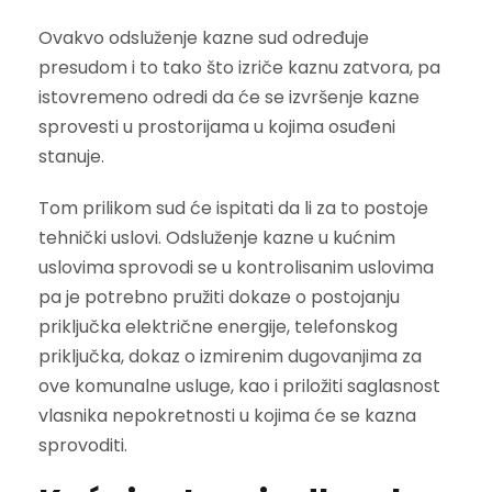
Ovakvo odsluženje kazne sud određuje
presudom i to tako što izriče kaznu zatvora, pa
istovremeno odredi da će se izvršenje kazne
sprovesti u prostorijama u kojima osuđeni
stanuje.
Tom prilikom sud će ispitati da li za to postoje
tehnički uslovi. Odsluženje kazne u kućnim
uslovima sprovodi se u kontrolisanim uslovima
pa je potrebno pružiti dokaze o postojanju
priključka električne energije, telefonskog
priključka, dokaz o izmirenim dugovanjima za
ove komunalne usluge, kao i priložiti saglasnost
vlasnika nepokretnosti u kojima će se kazna
sprovoditi.