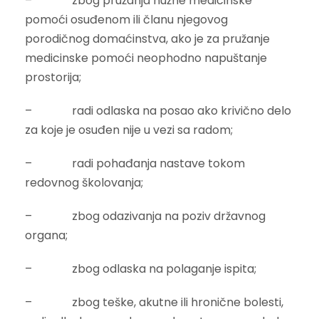
– zbog pružanja nužne medicinske
pomoći osuđenom ili članu njegovog
porodičnog domaćinstva, ako je za pružanje
medicinske pomoći neophodno napuštanje
prostorija;
– radi odlaska na posao ako krivično delo
za koje je osuđen nije u vezi sa radom;
– radi pohađanja nastave tokom
redovnog školovanja;
– zbog odazivanja na poziv državnog
organa;
– zbog odlaska na polaganje ispita;
– zbog teške, akutne ili hronične bolesti,