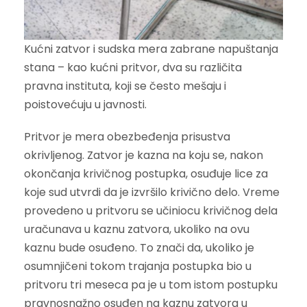
Kućni zatvor i sudska mera zabrane napuštanja
stana – kao kućni pritvor, dva su različita
pravna instituta, koji se često mešaju i
poistovećuju u javnosti.
Pritvor je mera obezbeđenja prisustva
okrivljenog. Zatvor je kazna na koju se, nakon
okončanja krivičnog postupka, osuđuje lice za
koje sud utvrdi da je izvršilo krivično delo. Vreme
provedeno u pritvoru se učiniocu krivičnog dela
uračunava u kaznu zatvora, ukoliko na ovu
kaznu bude osuđeno. To znači da, ukoliko je
osumnjičeni tokom trajanja postupka bio u
pritvoru tri meseca pa je u tom istom postupku
pravnosnažno osuđen na kaznu zatvora u