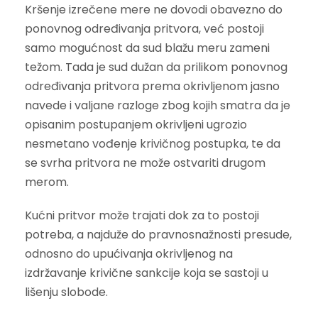
Kršenje izrečene mere ne dovodi obavezno do
ponovnog određivanja pritvora, već postoji
samo mogućnost da sud blažu meru zameni
težom. Tada je sud dužan da prilikom ponovnog
određivanja pritvora prema okrivljenom jasno
navede i valjane razloge zbog kojih smatra da je
opisanim postupanjem okrivljeni ugrozio
nesmetano vođenje krivičnog postupka, te da
se svrha pritvora ne može ostvariti drugom
merom.
Kućni pritvor može trajati dok za to postoji
potreba, a najduže do pravnosnažnosti presude,
odnosno do upućivanja okrivljenog na
izdržavanje krivične sankcije koja se sastoji u
lišenju slobode.