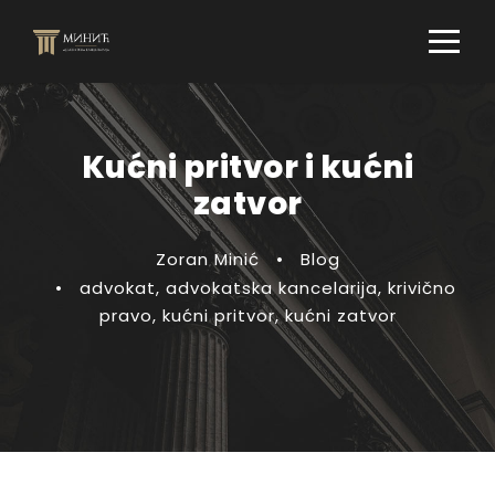
Kućni pritvor i kućni
zatvor
Zoran Minić
•
Blog
•
advokat
,
advokatska kancelarija
,
krivično
pravo
,
kućni pritvor
,
kućni zatvor