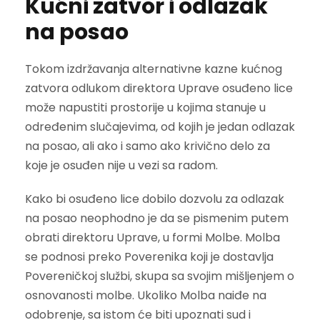
Kućni zatvor i odlazak
na posao
Tokom izdržavanja alternativne kazne kućnog
zatvora odlukom direktora Uprave osuđeno lice
može napustiti prostorije u kojima stanuje u
određenim slučajevima, od kojih je jedan odlazak
na posao, ali ako i samo ako krivično delo za
koje je osuđen nije u vezi sa radom.
Kako bi osuđeno lice dobilo dozvolu za odlazak
na posao neophodno je da se pismenim putem
obrati direktoru Uprave, u formi Molbe. Molba
se podnosi preko Poverenika koji je dostavlja
Povereničkoj službi, skupa sa svojim mišljenjem o
osnovanosti molbe. Ukoliko Molba naiđe na
odobrenje, sa istom će biti upoznati sud i