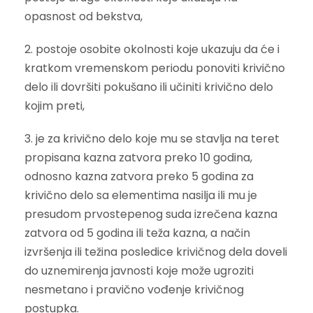
opasnost od bekstva,
2. postoje osobite okolnosti koje ukazuju da će i
kratkom vremenskom periodu ponoviti krivično
delo ili dovršiti pokušano ili učiniti krivično delo
kojim preti,
3. je za krivično delo koje mu se stavlja na teret
propisana kazna zatvora preko 10 godina,
odnosno kazna zatvora preko 5 godina za
krivično delo sa elementima nasilja ili mu je
presudom prvostepenog suda izrečena kazna
zatvora od 5 godina ili teža kazna, a način
izvršenja ili težina posledice krivičnog dela doveli
do uznemirenja javnosti koje može ugroziti
nesmetano i pravično vođenje krivičnog
postupka.