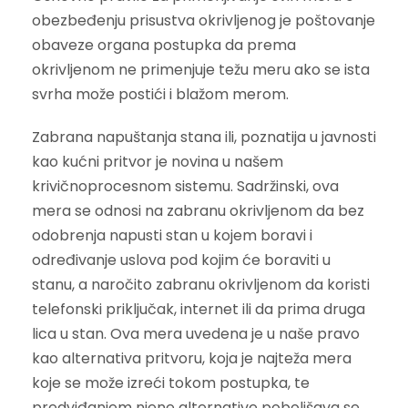
obezbeđenju prisustva okrivljenog je poštovanje
obaveze organa postupka da prema
okrivljenom ne primenjuje težu meru ako se ista
svrha može postići i blažom merom.
Zabrana napuštanja stana ili, poznatija u javnosti
kao kućni pritvor je novina u našem
krivičnoprocesnom sistemu. Sadržinski, ova
mera se odnosi na zabranu okrivljenom da bez
odobrenja napusti stan u kojem boravi i
određivanje uslova pod kojim će boraviti u
stanu, a naročito zabranu okrivljenom da koristi
telefonski priključak, internet ili da prima druga
lica u stan. Ova mera uvedena je u naše pravo
kao alternativa pritvoru, koja je najteža mera
koje se može izreći tokom postupka, te
predviđanjem njene alternative poboljšava se