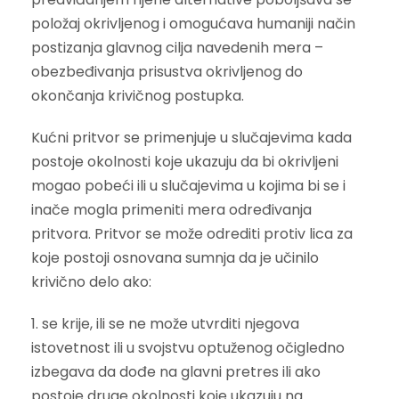
položaj okrivljenog i omogućava humaniji način
postizanja glavnog cilja navedenih mera –
obezbeđivanja prisustva okrivljenog do
okončanja krivičnog postupka.
Kućni pritvor se primenjuje u slučajevima kada
postoje okolnosti koje ukazuju da bi okrivljeni
mogao pobeći ili u slučajevima u kojima bi se i
inače mogla primeniti mera određivanja
pritvora. Pritvor se može odrediti protiv lica za
koje postoji osnovana sumnja da je učinilo
krivično delo ako:
1. se krije, ili se ne može utvrditi njegova
istovetnost ili u svojstvu optuženog očigledno
izbegava da dođe na glavni pretres ili ako
postoje druge okolnosti koje ukazuju na