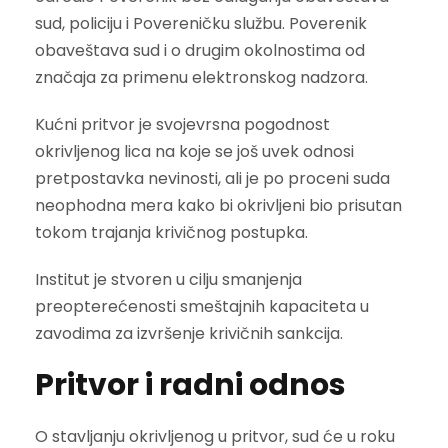
sud, policiju i Povereničku službu. Poverenik
obaveštava sud i o drugim okolnostima od
značaja za primenu elektronskog nadzora.
Kućni pritvor je svojevrsna pogodnost
okrivljenog lica na koje se još uvek odnosi
pretpostavka nevinosti, ali je po proceni suda
neophodna mera kako bi okrivljeni bio prisutan
tokom trajanja krivičnog postupka.
Institut je stvoren u cilju smanjenja
preopterećenosti smeštajnih kapaciteta u
zavodima za izvršenje krivičnih sankcija.
Pritvor i radni odnos
O stavljanju okrivljenog u pritvor, sud će u roku