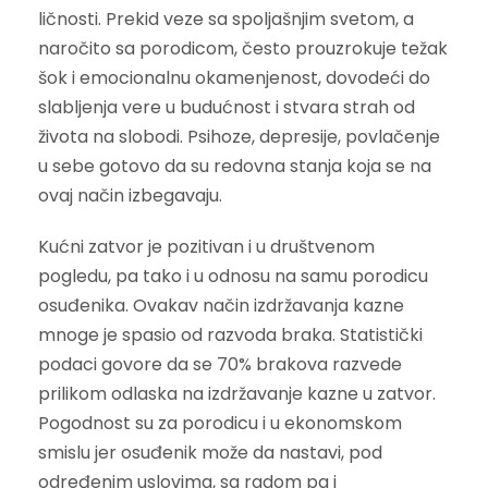
ličnosti. Prekid veze sa spoljašnjim svetom, a
naročito sa porodicom, često prouzrokuje težak
šok i emocionalnu okamenjenost, dovodeći do
slabljenja vere u budućnost i stvara strah od
života na slobodi. Psihoze, depresije, povlačenje
u sebe gotovo da su redovna stanja koja se na
ovaj način izbegavaju.
Kućni zatvor je pozitivan i u društvenom
pogledu, pa tako i u odnosu na samu porodicu
osuđenika. Ovakav način izdržavanja kazne
mnoge je spasio od razvoda braka. Statistički
podaci govore da se 70% brakova razvede
prilikom odlaska na izdržavanje kazne u zatvor.
Pogodnost su za porodicu i u ekonomskom
smislu jer osuđenik može da nastavi, pod
određenim uslovima, sa radom pa i