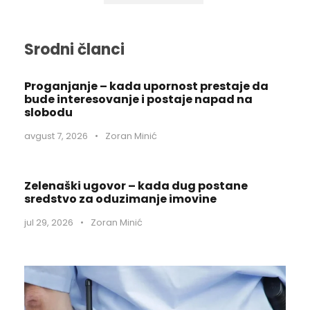
Srodni članci
Proganjanje – kada upornost prestaje da
bude interesovanje i postaje napad na
slobodu
avgust 7, 2026
•
Zoran Minić
Zelenaški ugovor – kada dug postane
sredstvo za oduzimanje imovine
jul 29, 2026
•
Zoran Minić