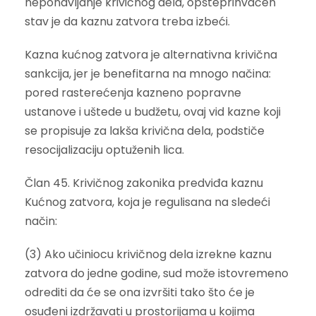
neponavljanje krivičnog dela, opšteprihvaćen
stav je da kaznu zatvora treba izbeći.
Kazna kućnog zatvora je alternativna krivična
sankcija, jer je benefitarna na mnogo načina:
pored rasterećenja kazneno popravne
ustanove i uštede u budžetu, ovaj vid kazne koji
se propisuje za lakša krivična dela, podstiče
resocijalizaciju optuženih lica.
Član 45. Krivičnog zakonika predviđa kaznu
Kućnog zatvora, koja je regulisana na sledeći
način:
(3) Ako učiniocu krivičnog dela izrekne kaznu
zatvora do jedne godine, sud može istovremeno
odrediti da će se ona izvršiti tako što će je
osuđeni izdržavati u prostorijama u kojima