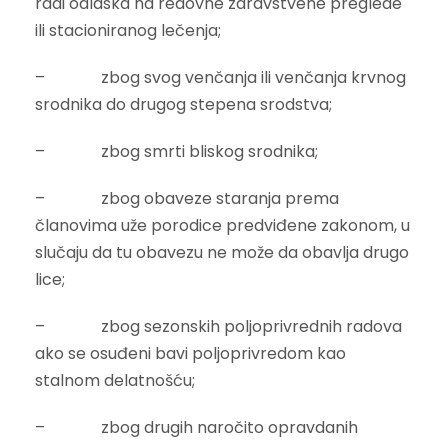
radi odlaska na redovne zdravstvene preglede
ili stacioniranog lečenja;
– zbog svog venčanja ili venčanja krvnog
srodnika do drugog stepena srodstva;
– zbog smrti bliskog srodnika;
– zbog obaveze staranja prema
članovima uže porodice predviđene zakonom, u
slučaju da tu obavezu ne može da obavlja drugo
lice;
– zbog sezonskih poljoprivrednih radova
ako se osuđeni bavi poljoprivredom kao
stalnom delatnošću;
– zbog drugih naročito opravdanih