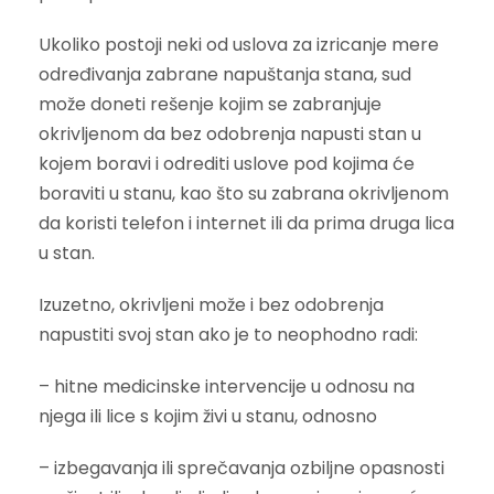
Ukoliko postoji neki od uslova za izricanje mere
određivanja zabrane napuštanja stana, sud
može doneti rešenje kojim se zabranjuje
okrivljenom da bez odobrenja napusti stan u
kojem boravi i odrediti uslove pod kojima će
boraviti u stanu, kao što su zabrana okrivljenom
da koristi telefon i internet ili da prima druga lica
u stan.
Izuzetno, okrivljeni može i bez odobrenja
napustiti svoj stan ako je to neophodno radi:
– hitne medicinske intervencije u odnosu na
njega ili lice s kojim živi u stanu, odnosno
– izbegavanja ili sprečavanja ozbiljne opasnosti