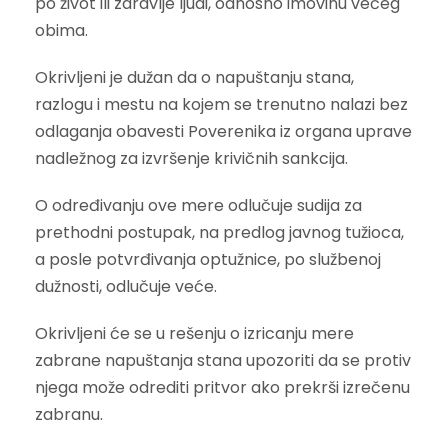
po život ili zdravlje ljudi, odnosno imovinu većeg
obima.
Okrivljeni je dužan da o napuštanju stana,
razlogu i mestu na kojem se trenutno nalazi bez
odlaganja obavesti Poverenika iz organa uprave
nadležnog za izvršenje krivičnih sankcija.
O određivanju ove mere odlučuje sudija za
prethodni postupak, na predlog javnog tužioca,
a posle potvrđivanja optužnice, po službenoj
dužnosti, odlučuje veće.
Okrivljeni će se u rešenju o izricanju mere
zabrane napuštanja stana upozoriti da se protiv
njega može odrediti pritvor ako prekrši izrečenu
zabranu.