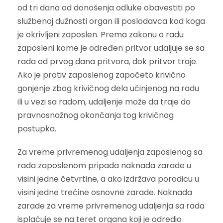
od tri dana od donošenja odluke obavestiti po
službenoj dužnosti organ ili poslodavca kod koga
je okrivljeni zaposlen. Prema zakonu o radu
zaposleni kome je određen pritvor udaljuje se sa
rada od prvog dana pritvora, dok pritvor traje.
Ako je protiv zaposlenog započeto krivično
gonjenje zbog krivičnog dela učinjenog na radu
ili u vezi sa radom, udaljenje može da traje do
pravnosnažnog okončanja tog krivičnog
postupka.
Za vreme privremenog udaljenja zaposlenog sa
rada zaposlenom pripada naknada zarade u
visini jedne četvrtine, a ako izdržava porodicu u
visini jedne trećine osnovne zarade. Naknada
zarade za vreme privremenog udaljenja sa rada
isplaćuje se na teret organa koji je odredio