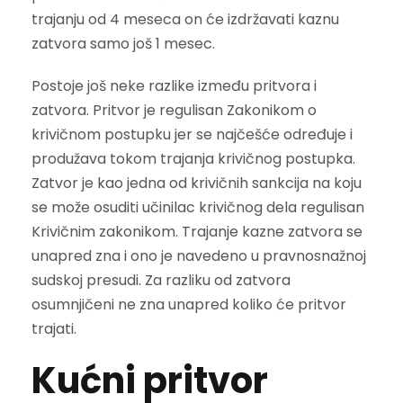
trajanju od 4 meseca on će izdržavati kaznu
zatvora samo još 1 mesec.
Postoje još neke razlike između pritvora i
zatvora. Pritvor je regulisan Zakonikom o
krivičnom postupku jer se najčešće određuje i
produžava tokom trajanja krivičnog postupka.
Zatvor je kao jedna od krivičnih sankcija na koju
se može osuditi učinilac krivičnog dela regulisan
Krivičnim zakonikom. Trajanje kazne zatvora se
unapred zna i ono je navedeno u pravnosnažnoj
sudskoj presudi. Za razliku od zatvora
osumnjičeni ne zna unapred koliko će pritvor
trajati.
Kućni pritvor