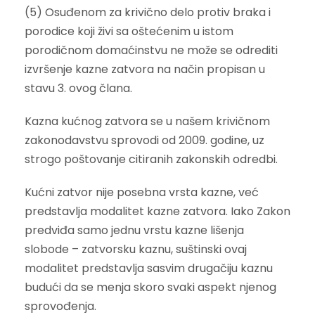
(5) Osuđenom za krivično delo protiv braka i
porodice koji živi sa oštećenim u istom
porodičnom domaćinstvu ne može se odrediti
izvršenje kazne zatvora na način propisan u
stavu 3. ovog člana.
Kazna kućnog zatvora se u našem krivičnom
zakonodavstvu sprovodi od 2009. godine, uz
strogo poštovanje citiranih zakonskih odredbi.
Kućni zatvor nije posebna vrsta kazne, već
predstavlja modalitet kazne zatvora. Iako Zakon
predviđa samo jednu vrstu kazne lišenja
slobode – zatvorsku kaznu, suštinski ovaj
modalitet predstavlja sasvim drugačiju kaznu
budući da se menja skoro svaki aspekt njenog
sprovođenja.