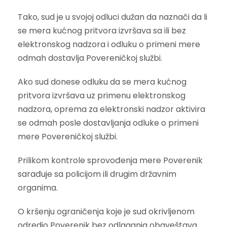
Tako, sud je u svojoj odluci dužan da naznači da li
se mera kućnog pritvora izvršava sa ili bez
elektronskog nadzora i odluku o primeni mere
odmah dostavlja Povereničkoj službi.
Ako sud donese odluku da se mera kućnog
pritvora izvršava uz primenu elektronskog
nadzora, oprema za elektronski nadzor aktivira
se odmah posle dostavljanja odluke o primeni
mere Povereničkoj službi.
Prilikom kontrole sprovođenja mere Poverenik
sarađuje sa policijom ili drugim državnim
organima.
O kršenju ograničenja koje je sud okrivljenom
odredio Poverenik bez odlaganja obaveštava