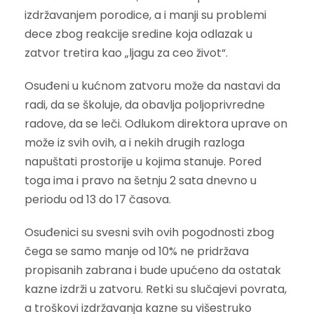
izdržavanjem porodice, a i manji su problemi
dece zbog reakcije sredine koja odlazak u
zatvor tretira kao „ljagu za ceo život“.
Osuđeni u kućnom zatvoru može da nastavi da
radi, da se školuje, da obavlja poljoprivredne
radove, da se leči. Odlukom direktora uprave on
može iz svih ovih, a i nekih drugih razloga
napuštati prostorije u kojima stanuje. Pored
toga ima i pravo na šetnju 2 sata dnevno u
periodu od 13 do 17 časova.
Osuđenici su svesni svih ovih pogodnosti zbog
čega se samo manje od 10% ne pridržava
propisanih zabrana i bude upućeno da ostatak
kazne izdrži u zatvoru. Retki su slučajevi povrata,
a troškovi izdržavanja kazne su višestruko