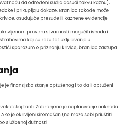
rovatnoću da određeni sudija dosudi takvu kaznu),
vedoke i prikupljaju dokaze. Branilac takođe može
ivice, osuđujuće presude ili kaznene evidencije.
i okrivljenom proveru stvarnosti mogućih ishoda i
strahovima koji su rezultat uključivanja u
stići sporazum o priznanju krivice, branilac zastupa
anja
je finansijsko stanje optuženog i to da li optuženi
vokatskoj tarifi. Zabranjeno je naplaćivanje naknada
 Ako je okrivljeni siromašan (ne može sebi priuštiti
o službenoj dužnosti.