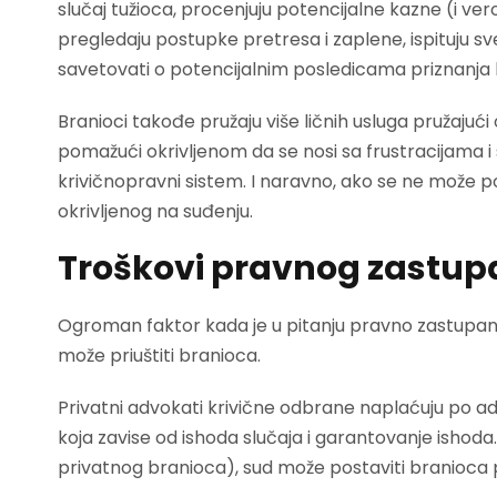
slučaj tužioca, procenjuju potencijalne kazne (i ve
pregledaju postupke pretresa i zaplene, ispituju s
savetovati o potencijalnim posledicama priznanja kr
Branioci takođe pružaju više ličnih usluga pružajuć
pomažući okrivljenom da se nosi sa frustracijama i 
krivičnopravni sistem. I naravno, ako se ne može po
okrivljenog na suđenju.
Troškovi pravnog zastup
Ogroman faktor kada je u pitanju pravno zastupanje 
može priuštiti branioca.
Privatni advokati krivične odbrane naplaćuju po ad
koja zavise od ishoda slučaja i garantovanje ishoda.
privatnog branioca), sud može postaviti branioca p