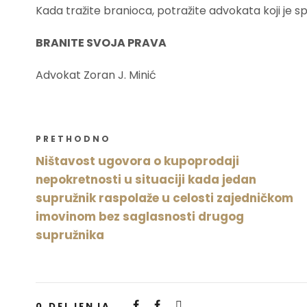
Kada tražite branioca, potražite advokata koji je s
BRANITE SVOJA PRAVA
Advokat Zoran J. Minić
PRETHODNO
Ništavost ugovora o kupoprodaji
nepokretnosti u situaciji kada jedan
supružnik raspolaže u celosti zajedničkom
imovinom bez saglasnosti drugog
supružnika
0
DELJENJA