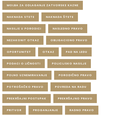
MOLBA ZA ODLAGANJE ZATVORSKE KAZNE
NAKNADA STETE
NAKNADA ŠTETE
NASILJE U PORODICI
NASLEDNO PRAVO
NEZAKONIT OTKAZ
OBLIGACIONO PRAVO
OPORTUNITET
OTKAZ
PAD NA LEDU
PODACI O LIČNOSTI
POLICIJSKO NASILJE
POLNO UZNEMIRAVANJE
PORODIČNO PRAVO
POTROŠAČKO PRAVO
POVREDA NA RADU
PREKRŠAJNI POSTUPAK
PREKRŠAJNO PRAVO
PRITVOR
PROGANJANJE
RADNO PRAVO