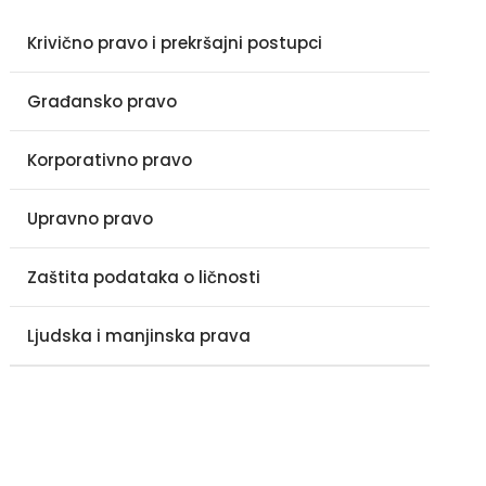
Krivično pravo i prekršajni postupci
Građansko pravo
Korporativno pravo
Upravno pravo
Zaštita podataka o ličnosti
Ljudska i manjinska prava