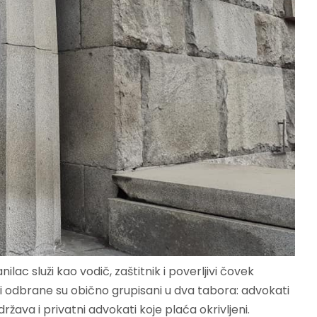
lac služi kao vodič, zaštitnik i poverljivi čovek
ti odbrane su obično grupisani u dva tabora: advokati
ržava i privatni advokati koje plaća okrivljeni.