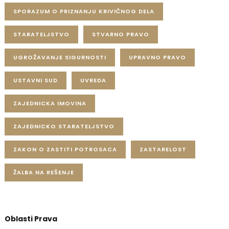
SPORAZUM O PRIZNANJU KRIVIČNOG DELA
STARATELJSTVO
STVARNO PRAVO
UGROŽAVANJE SIGURNOSTI
UPRAVNO PRAVO
USTAVNI SUD
UVREDA
ZAJEDNICKA IMOVINA
ZAJEDNICKO STARATELJSTVO
ZAKON O ZASTITI POTROSACA
ZASTARELOST
ŽALBA NA REŠENJE
Oblasti Prava