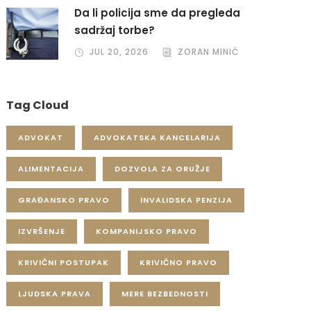
Da li policija sme da pregleda
sadržaj torbe?
JUL 20, 2026
ZORAN MINIĆ
Tag Cloud
ADVOKAT
ADVOKATSKA KANCELARIJA
ALIMENTACIJA
DOZVOLA ZA ORUŽJE
GRAĐANSKO PRAVO
INVALIDSKA PENZIJA
IZVRŠENJE
KOMPANIJSKO PRAVO
KRIVIČNI POSTUPAK
KRIVIČNO PRAVO
LJUDSKA PRAVA
MERE BEZBEDNOSTI