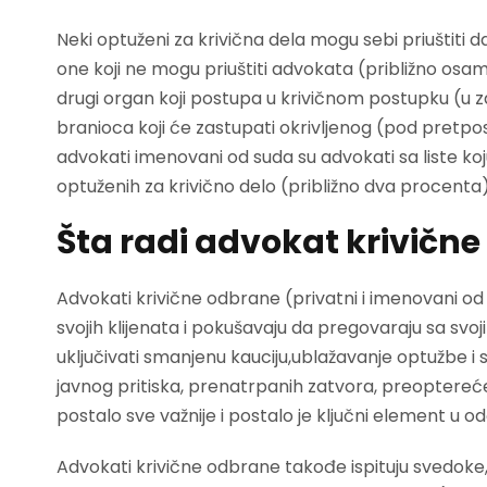
Neki optuženi za krivična dela mogu sebi priuštiti
one koji ne mogu priuštiti advokata (približno osamd
drugi organ koji postupa u krivičnom postupku (u 
branioca koji će zastupati okrivljenog (pod pretpo
advokati imenovani od suda su advokati sa liste k
optuženih za krivično delo (približno dva procenta
Šta radi advokat krivičn
Advokati krivične odbrane (privatni i imenovani od s
svojih klijenata i pokušavaju da pregovaraju sa svo
uključivati smanjenu kauciju,ublažavanje optužbe i 
javnog pritiska, prenatrpanih zatvora, preopterec
postalo sve važnije i postalo je ključni element u 
Advokati krivične odbrane takođe ispituju svedoke, p