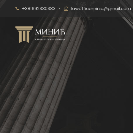
+381692330383
·
lawofficeminic@gmail.com