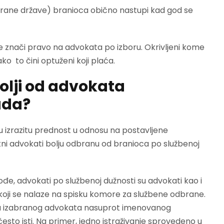
trane države) branioca obično nastupi kad god se
 znači pravo na advokata po izboru. Okrivljeni kome
o to čini optuženi koji plaća.
bolji od advokata
uda?
u izrazitu prednost u odnosu na postavljene
vatni advokati bolju odbranu od branioca po službenoj
Takođe, advokati po službenoj dužnosti su advokati kao i
koji se nalaze na spisku komore za službene odbrane.
nja izabranog advokata nasuprot imenovanog
često isti. Na primer, jedno istraživanje sprovedeno u