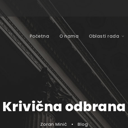
Početna
O nama
Oblasti rada
Krivična odbrana
Zoran Minić
•
Blog