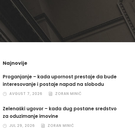
Najnovije
Proganjanje – kada upornost prestaje da bude
interesovanje i postaje napad na slobodu
AVGUST 7, 2026
ZORAN MINIĆ
Zelenaški ugovor – kada dug postane sredstvo
za oduzimanje imovine
JUL 29, 2026
ZORAN MINIĆ