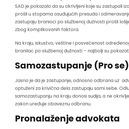
SAD je pokazalo da su okrivljeni koje su zastupali iz
prošli u stopama osuđujućih presuda i odmeravanja 
zastupaju branioci po službenoj dužnosti prošli lošije)
zbog komplikovanih faktora.
Na kraju, iskustvo, veštine i posvećenost određenog
branilac po službenoj dužnosti – najbolji su pokazat
Samozastupanje (Pro se)
Jasno je da je zastupanje, odnosno odbrana uz advo
optuženi za krivična dela zastupaju sami sebe. Odl
samozastupanju na kraju donosi sudija, a ne okrivlj
zakon uređuje obaveznu odbranu.
Pronalaženje advokata