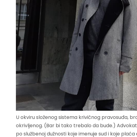
U okviru složenog sistema krivičnog pravosuđa, brani
okrivljenog. (Bar bi tako trebalo da bude.) Advoka
po službenoj dužnosti koje imenuje sud i koje plaća d