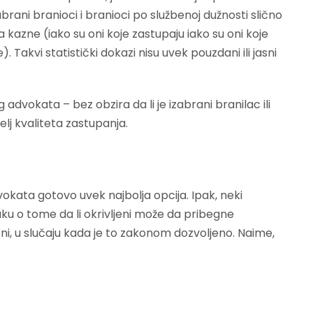
abrani branioci i branioci po službenoj dužnosti slično
kazne (iako su oni koje zastupaju iako su oni koje
. Takvi statistički dokazi nisu uvek pouzdani ili jasni
 advokata – bez obzira da li je izabrani branilac ili
elj kvaliteta zastupanja.
kata gotovo uvek najbolja opcija. Ipak, neki
uku o tome da li okrivljeni može da pribegne
eni, u slučaju kada je to zakonom dozvoljeno. Naime,