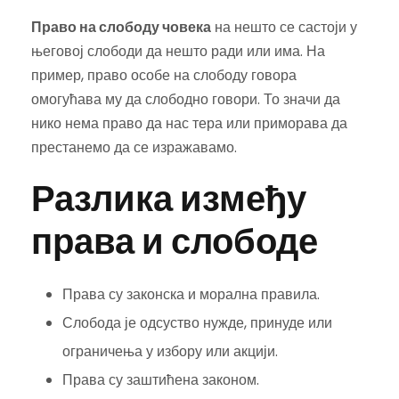
Право на слободу човека
на нешто се састоји у
његовој слободи да нешто ради или има. На
пример, право особе на слободу говора
омогућава му да слободно говори. То значи да
нико нема право да нас тера или приморава да
престанемо да се изражавамо.
Разлика између
права и слободе
Права су законска и морална правила.
Слобода је одсуство нужде, принуде или
ограничења у избору или акцији.
Права су заштићена законом.