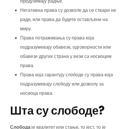
предузимају радње.
Негативна права су дозволе да се ствари не
раде, или права да будете остављени на
миру.
Права потраживања су права која
подразумевају обавезе, одговорности или
обавезе других страна у вези са носиоцем
права.
Права која гарантују слободе су права која
подразумевају слободу или дозволу за
носиоца права.
Шта су слободе?
Слобода
је квалитет или стање, то јест, то је