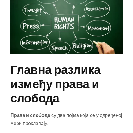
Главна разлика
између права и
слобода
Права и слободе
су два појма која се у одређеној
мери преклапају.