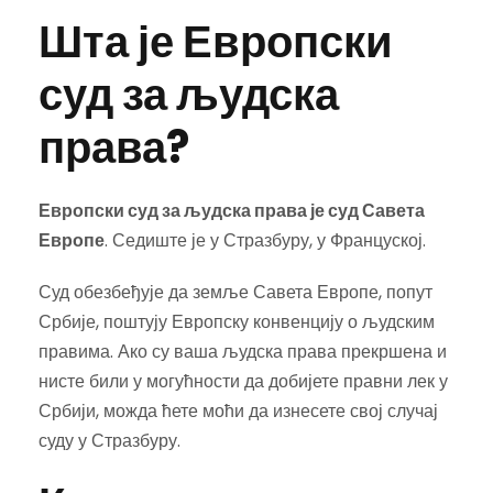
Шта је Европски
суд за људска
права?
Европски суд за људска права је суд Савета
Европе
. Седиште је у Стразбуру, у Француској.
Суд обезбеђује да земље Савета Европе, попут
Србије, поштују Европску конвенцију о људским
правима. Ако су ваша људска права прекршена и
нисте били у могућности да добијете правни лек у
Србији, можда ћете моћи да изнесете свој случај
суду у Стразбуру.