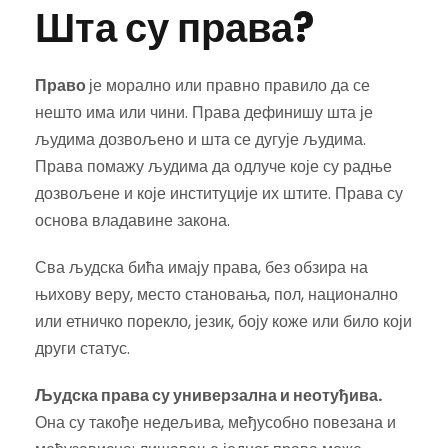
Шта су права?
Право
је морално или правно правило да се
нешто има или чини. Права дефинишу шта је
људима дозвољено и шта се дугује људима.
Права помажу људима да одлуче које су радње
дозвољене и које институције их штите. Права су
основа владавине закона.
Сва људска бића имају права, без обзира на
њихову веру, место становања, пол, национално
или етничко порекло, језик, боју коже или било који
други статус.
Људска права су универзална и неотуђива.
Она су такође недељива, међусобно повезана и