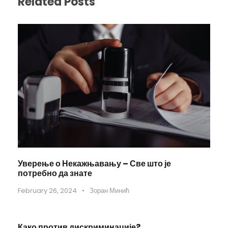
Related Posts
Уверење о Некажњавању – Све што је
потребно да знате
February 26, 2024
•
Зоран Минић
Како против дискриминације?