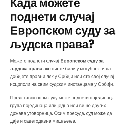
Када можете
поднети случај
Европском суду за
људска права?
Можете поднети случај
Европском суду за
људска права
ако нисте били у могућности да
добијете правни лек у Србији или сте свој случај
исцрпсли на свим судским инстанцама у Србији.
Представку овом суду може поднети појединац,
група појединаца или једна или више других
држава уговорница. Осим пресуда, суд може да
даје и саветодавна мишљења.