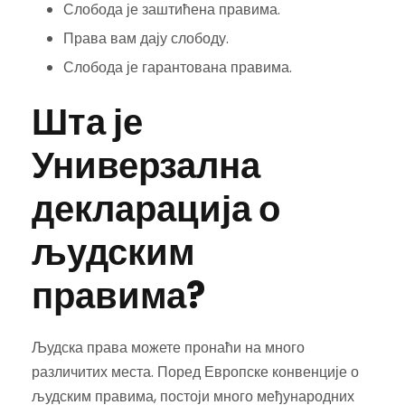
Слобода је заштићена правима.
Права вам дају слободу.
Слобода је гарантована правима.
Шта је
Универзална
декларација о
људским
правима?
Људска права можете пронаћи на много
различитих места. Поред Европске конвенције о
људским правима, постоји много међународних