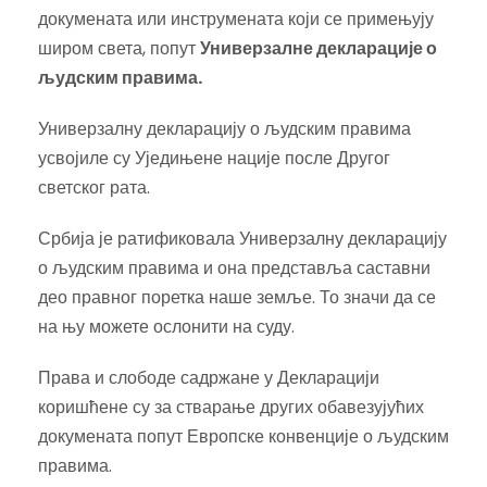
докумената или инструмената који се примењују
широм света, попут
Универзалне декларације о
људским правима.
Универзалну декларацију о људским правима
усвојиле су Уједињене нације после Другог
светског рата.
Србија је ратификовала Универзалну декларацију
о људским правима и она представља саставни
део правног поретка наше земље. То значи да се
на њу можете ослонити на суду.
Права и слободе садржане у Декларацији
коришћене су за стварање других обавезујућих
докумената попут Европске конвенције о људским
правима.