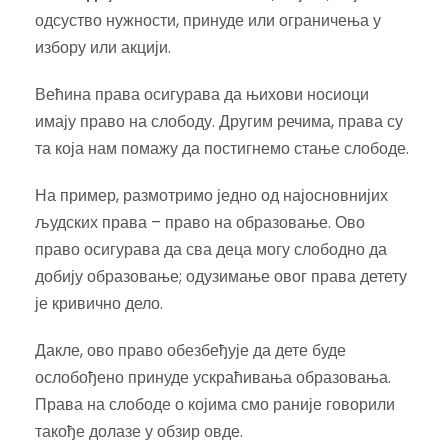
одсуство нужности, принуде или ограничења у
избору или акцији.
Већина права осигурава да њихови носиоци
имају право на слободу. Другим речима, права су
та која нам помажу да постигнемо стање слободе.
На пример, размотримо једно од најосновнијих
људских права – право на образовање. Ово
право осигурава да сва деца могу слободно да
добију образовање; одузимање овог права детету
је кривично дело.
Дакле, ово право обезбеђује да дете буде
ослобођено принуде ускраћивања образовања.
Права на слободе о којима смо раније говорили
такође долазе у обзир овде.