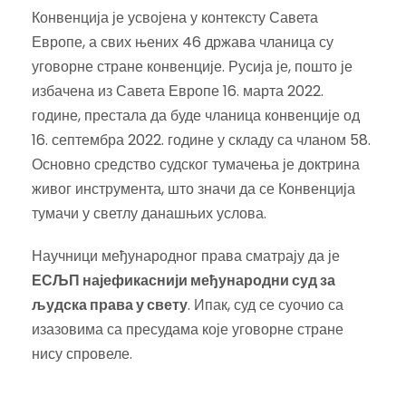
Конвенција је усвојена у контексту Савета
Европе, а свих њених 46 држава чланица су
уговорне стране конвенције. Русија је, пошто је
избачена из Савета Европе 16. марта 2022.
године, престала да буде чланица конвенције од
16. септембра 2022. године у складу са чланом 58.
Основно средство судског тумачења је доктрина
живог инструмента, што значи да се Конвенција
тумачи у светлу данашњих услова.
Научници међународног права сматрају да је
ЕСЉП најефикаснији међународни суд за
људска права у свету
. Ипак, суд се суочио са
изазовима са пресудама које уговорне стране
нису спровеле.