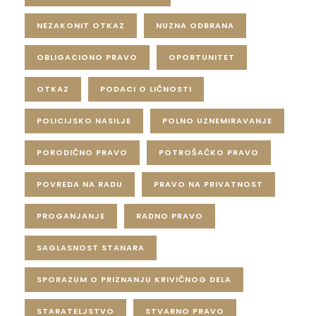
NEZAKONIT OTKAZ
NUZNA ODBRANA
OBLIGACIONO PRAVO
OPORTUNITET
OTKAZ
PODACI O LIČNOSTI
POLICIJSKO NASILJE
POLNO UZNEMIRAVANJE
PORODIČNO PRAVO
POTROŠAČKO PRAVO
POVREDA NA RADU
PRAVO NA PRIVATNOST
PROGANJANJE
RADNO PRAVO
SAGLASNOST STANARA
SPORAZUM O PRIZNANJU KRIVIČNOG DELA
STARATELJSTVO
STVARNO PRAVO