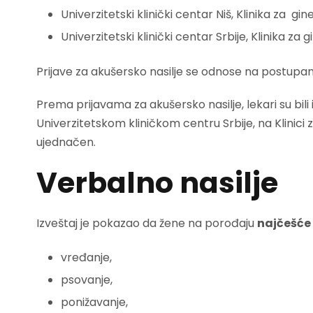
Univerzitetski klinički centar Niš, Klinika za gin
Univerzitetski klinički centar Srbije, Klinika za
Prijave za akušersko nasilje se odnose na postupan
Prema prijavama za akušersko nasilje, lekari su bili 
Univerzitetskom kliničkom centru Srbije, na Klinici 
ujednačen.
Verbalno nasilje
Izveštaj je pokazao da žene na porođaju
najčešće 
vređanje,
psovanje,
ponižavanje,