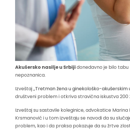
Akušersko nasilje u Srbiji
donedavno je bilo tabu t
nepoznanica.
Izveštaj „
Tretman žena u ginekološko-akušerskim
društveni problem i otkriva stravična iskustva 200
Izveštaj su sastavile koleginice, advokatice Marina 
Krsmanović i u tom izveštaju se navodi da su slučaje
problem, kao i da praksa pokazuje da su žrtve zlos