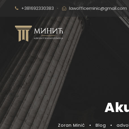
+381692330383
·
lawofficeminic@gmail.com
Aku
Zoran Minić
•
Blog
•
advok