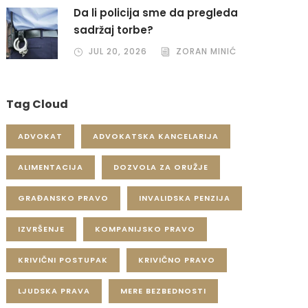
Da li policija sme da pregleda
sadržaj torbe?
JUL 20, 2026
ZORAN MINIĆ
Tag Cloud
ADVOKAT
ADVOKATSKA KANCELARIJA
ALIMENTACIJA
DOZVOLA ZA ORUŽJE
GRAĐANSKO PRAVO
INVALIDSKA PENZIJA
IZVRŠENJE
KOMPANIJSKO PRAVO
KRIVIČNI POSTUPAK
KRIVIČNO PRAVO
LJUDSKA PRAVA
MERE BEZBEDNOSTI