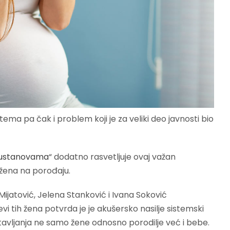
ema pa čak i problem koji je za veliki deo javnosti bio
 ustanovama
“ dodatno rasvetljuje ovaj važan
 žena na porođaju.
Mijatović, Jelena Stanković i Ivana Soković
vi tih žena potvrda je je akušersko nasilje sistemski
tavljanja ne samo žene odnosno porodilje već i bebe.