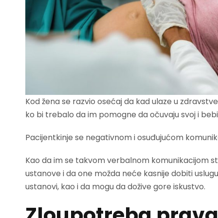
Kod žena se razvio osećaj da kad ulaze u zdravst
ko bi trebalo da im pomogne da očuvaju svoj i bebin 
Pacijentkinje se negativnom i osuđujućom komunika
Kao da im se takvom verbalnom komunikacijom sta
ustanove i da one možda neće kasnije dobiti uslug
ustanovi, kao i da mogu da dožive gore iskustvo.
Zloupotreba prava