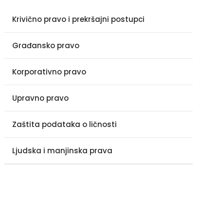
Krivično pravo i prekršajni postupci
Građansko pravo
Korporativno pravo
Upravno pravo
Zaštita podataka o ličnosti
Ljudska i manjinska prava