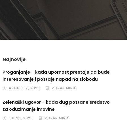
Najnovije
Proganjanje – kada upornost prestaje da bude
interesovanje i postaje napad na slobodu
AVGUST 7, 2026
ZORAN MINIĆ
Zelenaški ugovor – kada dug postane sredstvo
za oduzimanje imovine
JUL 29, 2026
ZORAN MINIĆ