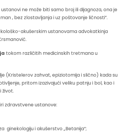
ustanovi ne može biti samo broj ili dijagnoza, ona je
n , bez zlostavljanja i uz poštovanje ličnosti”.
inekološko-akušerskim ustanovama advokatkinja
 Krsmanović.
ja
tokom različitih medicinskih tretmana u
e (Kristelerov zahvat, epiziotomija i slično) kada su
ivljenje, pritom izazivajući veliku patnju i bol, kao i
 život.
tiri zdravstvene ustanove:
 za ginekologiju i akušerstvo „Betanija“;