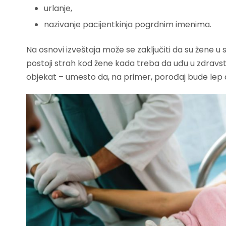
urlanje,
nazivanje pacijentkinja pogrdnim imenima.
Na osnovi izveštaja može se zaključiti da su žene 
postoji strah kod žene kada treba da uđu u zdravstv
objekat – umesto da, na primer, porođaj bude lep