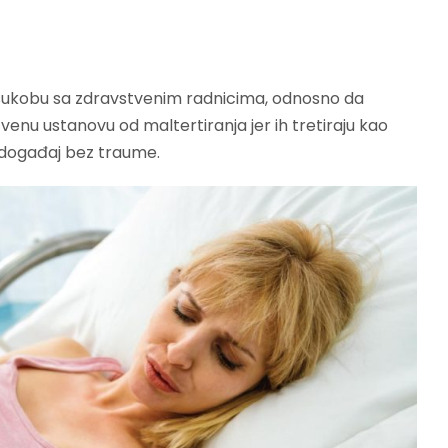
u sukobu sa zdravstvenim radnicima, odnosno da
enu ustanovu od maltertiranja jer ih tretiraju kao
 događaj bez traume.