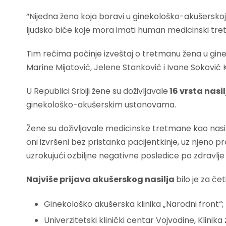
“Nijedna žena koja boravi u ginekološko-akušerskoj 
ljudsko biće koje mora imati human medicinski tretma
Tim rečima počinje izveštaj o tretmanu žena u g
Marine Mijatović, Jelene Stanković i Ivane Soković
U Republici Srbiji žene su doživljavale
16 vrsta nasil
ginekološko-akušerskim ustanovama.
Žene su doživljavale medicinske tretmane kao nasilj
oni izvršeni bez pristanka pacijentkinje, uz njeno prot
uzrokujući ozbiljne negativne posledice po zdravlje i
Najviše prijava akušerskog nasilja
bilo je za če
Ginekološko akušerska klinika „Narodni front“;
Univerzitetski klinički centar Vojvodine, Klinika