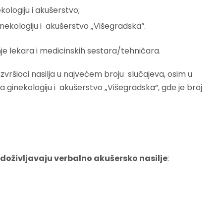
ekologiju i akušerstvo;
 ginekologiju i akušerstvo „Višegradska“.
je lekara i medicinskih sestara/tehničara.
izvršioci nasilja u najvećem broju slučajeva, osim u
za ginekologiju i akušerstvo „Višegradska“, gde je broj
doživljavaju verbalno akušersko nasilje
: