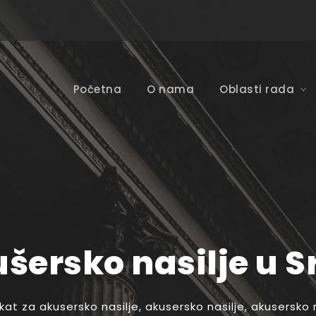
Početna
O nama
Oblasti rada
šersko nasilje u Sr
at za akusersko nasilje
,
akusersko nasilje
,
akusersko na