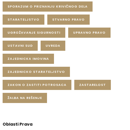
SPORAZUM O PRIZNANJU KRIVIČNOG DELA
STARATELJSTVO
STVARNO PRAVO
UGROŽAVANJE SIGURNOSTI
UPRAVNO PRAVO
USTAVNI SUD
UVREDA
ZAJEDNICKA IMOVINA
ZAJEDNICKO STARATELJSTVO
ZAKON O ZASTITI POTROSACA
ZASTARELOST
ŽALBA NA REŠENJE
Oblasti Prava