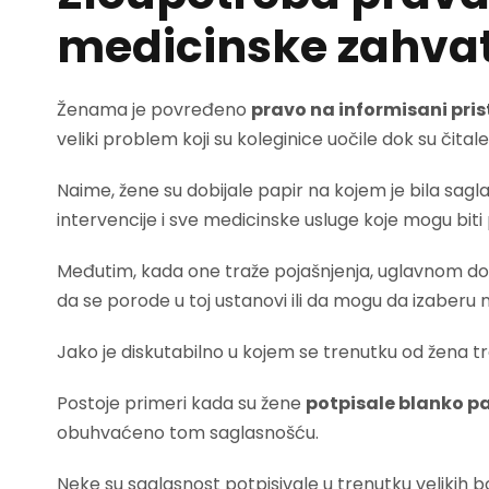
medicinske zahva
Ženama je povređeno
pravo na informisani pr
veliki problem koji su koleginice uočile dok su čital
Naime, žene su dobijale papir na kojem je bila sagla
intervencije i sve medicinske usluge koje mogu biti
Međutim, kada one traže pojašnjenja, uglavnom do
da se porode u toj ustanovi ili da mogu da izaberu
Jako je diskutabilno u kojem se trenutku od žena tr
Postoje primeri kada su žene
potpisale blanko pa
obuhvaćeno tom saglasnošću.
Neke su saglasnost potpisivale u trenutku velikih b