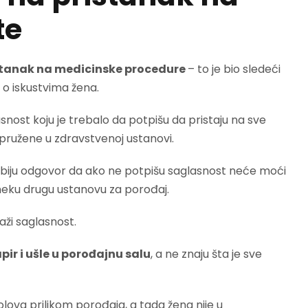
te
istanak na medicinske procedure
– to je bio sledeći
e o iskustvima žena.
snost koju je trebalo da potpišu da pristaju na sve
 pružene u zdravstvenoj ustanovi.
biju odgovor da ako ne potpišu saglasnost neće moći
 neku drugu ustanovu za porođaj.
aži saglasnost.
pir i ušle u porođajnu salu
, a ne znaju šta je sve
olova prilikom porođaja, a tada žena nije u