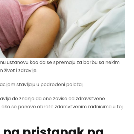
venu ustanovu kao da se spremaju za borbu sa nekim
život i zdravlje.
cijom stavljaju u podređeni položaj.
vlja do znanja da one zavise od zdravstvene
u ako se ponovo obrate zdarsvtvenim radnicima u toj
 na pristanak na