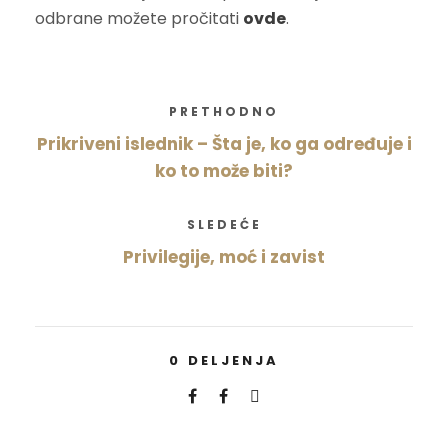
odbrane možete pročitati
ovde
.
PRETHODNO
Prikriveni islednik – Šta je, ko ga određuje i
ko to može biti?
SLEDEĆE
Privilegije, moć i zavist
0
DELJENJA