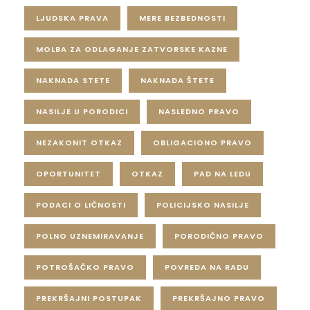
LJUDSKA PRAVA
MERE BEZBEDNOSTI
MOLBA ZA ODLAGANJE ZATVORSKE KAZNE
NAKNADA STETE
NAKNADA ŠTETE
NASILJE U PORODICI
NASLEDNO PRAVO
NEZAKONIT OTKAZ
OBLIGACIONO PRAVO
OPORTUNITET
OTKAZ
PAD NA LEDU
PODACI O LIČNOSTI
POLICIJSKO NASILJE
POLNO UZNEMIRAVANJE
PORODIČNO PRAVO
POTROŠAČKO PRAVO
POVREDA NA RADU
PREKRŠAJNI POSTUPAK
PREKRŠAJNO PRAVO