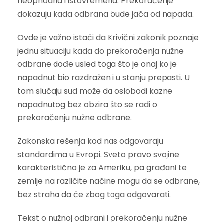
neophodna i istovremena. Prekoračenje
dokazuju kada odbrana bude jača od napada.
Ovde je važno istaći da Krivični zakonik poznaje
jednu situaciju kada do prekoračenja nužne
odbrane dođe usled toga što je onaj ko je
napadnut bio razdražen i u stanju prepasti. U
tom slučaju sud može da oslobodi kazne
napadnutog bez obzira što se radi o
prekoračenju nužne odbrane.
Zakonska rešenja kod nas odgovaraju
standardima u Evropi. Sveto pravo svojine
karakteristično je za Ameriku, pa građani te
zemlje na različite načine mogu da se odbrane,
bez straha da će zbog toga odgovarati.
Tekst o nužnoj odbrani i prekoračenju nužne