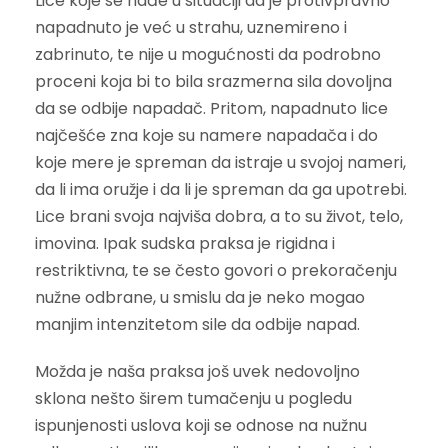
Lice koje se nađe u situaciji da je protivpravno
napadnuto je već u strahu, uznemireno i
zabrinuto, te nije u mogućnosti da podrobno
proceni koja bi to bila srazmerna sila dovoljna
da se odbije napadač. Pritom, napadnuto lice
najčešće zna koje su namere napadača i do
koje mere je spreman da istraje u svojoj nameri,
da li ima oružje i da li je spreman da ga upotrebi.
Lice brani svoja najviša dobra, a to su život, telo,
imovina. Ipak sudska praksa je rigidna i
restriktivna, te se često govori o prekoračenju
nužne odbrane, u smislu da je neko mogao
manjim intenzitetom sile da odbije napad.
Možda je naša praksa još uvek nedovoljno
sklona nešto širem tumačenju u pogledu
ispunjenosti uslova koji se odnose na nužnu