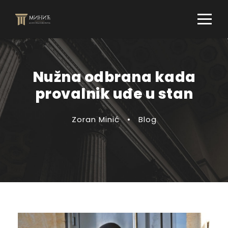
Nužna odbrana kada
provalnik uđe u stan
Zoran Minić
•
Blog