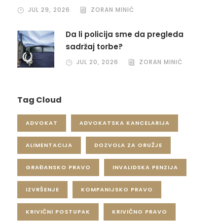
JUL 29, 2026
ZORAN MINIĆ
Da li policija sme da pregleda
sadržaj torbe?
JUL 20, 2026
ZORAN MINIĆ
Tag Cloud
ADVOKAT
ADVOKATSKA KANCELARIJA
ALIMENTACIJA
DOZVOLA ZA ORUŽJE
GRAĐANSKO PRAVO
INVALIDSKA PENZIJA
IZVRŠENJE
KOMPANIJSKO PRAVO
KRIVIČNI POSTUPAK
KRIVIČNO PRAVO