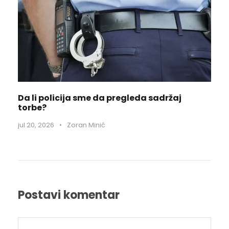
Da li policija sme da pregleda sadržaj
torbe?
jul 20, 2026
•
Zoran Minić
Postavi komentar