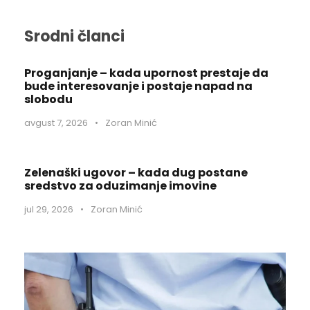
Srodni članci
Proganjanje – kada upornost prestaje da
bude interesovanje i postaje napad na
slobodu
avgust 7, 2026
•
Zoran Minić
Zelenaški ugovor – kada dug postane
sredstvo za oduzimanje imovine
jul 29, 2026
•
Zoran Minić