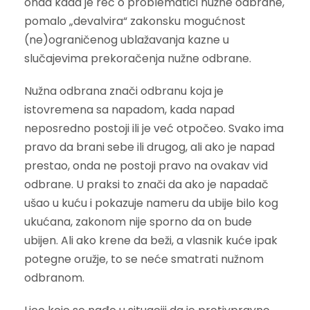
onda kada je reč o problematici nužne odbrane,
pomalo „devalvira“ zakonsku mogućnost
(ne)ograničenog ublažavanja kazne u
slučajevima prekoračenja nužne odbrane.
Nužna odbrana znači odbranu koja je
istovremena sa napadom, kada napad
neposredno postoji ili je već otpočeo. Svako ima
pravo da brani sebe ili drugog, ali ako je napad
prestao, onda ne postoji pravo na ovakav vid
odbrane. U praksi to znači da ako je napadač
ušao u kuću i pokazuje nameru da ubije bilo kog
ukućana, zakonom nije sporno da on bude
ubijen. Ali ako krene da beži, a vlasnik kuće ipak
potegne oružje, to se neće smatrati nužnom
odbranom.