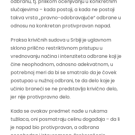
odbranu, tj. prilikom ocenjivanju u konkretnim
slučajevima – kada postoji, a kada ne postoji
takva vrsta „pravno-odobravajuće“ odbrane u
odnosu na konkretan protivpravan napad.
Praksa krivičnih sudova u Srbiji je uglavnom
sklona prilično restriktivnom pristupu u
vrednovanju načina i intenziteta odbrane koji je
čine neophodnom, odnosno adekvatnom, u
potrebnoj meri da bi se smatralo da je čovek
postupao u nužnoj odbrani, te da delo koje je
učinio braneći se ne predstavlja krivično delo,
jer nije protivpravno delo.
Kada se ovakav predmet nađe u rukama
tužilaca, oni posmatraju celinu događaja – da li
je napad bio protivpravan, a odbrana