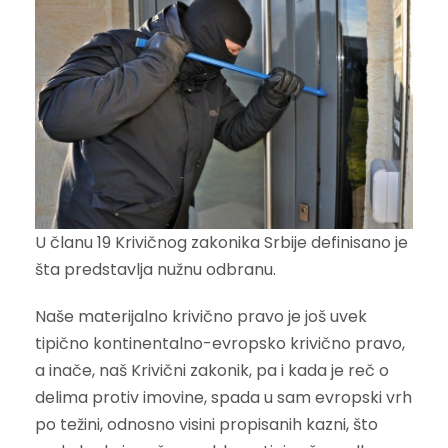
U članu 19 Krivičnog zakonika Srbije definisano je
šta predstavlja nužnu odbranu.
Naše materijalno krivično pravo je još uvek
tipično kontinentalno-evropsko krivično pravo,
a inače, naš Krivični zakonik, pa i kada je reč o
delima protiv imovine, spada u sam evropski vrh
po težini, odnosno visini propisanih kazni, što